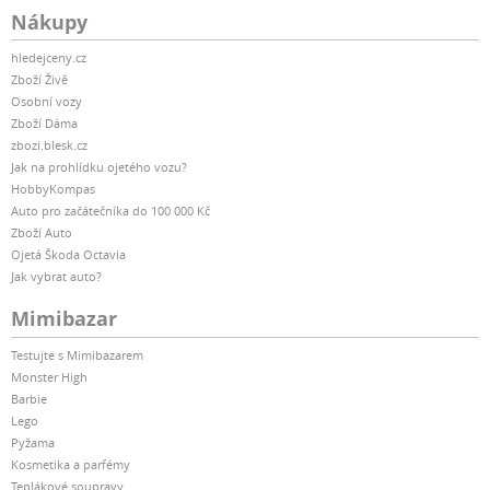
Nákupy
hledejceny.cz
Zboží Živě
Osobní vozy
Zboží Dáma
zbozi.blesk.cz
Jak na prohlídku ojetého vozu?
HobbyKompas
Auto pro začátečníka do 100 000 Kč
Zboží Auto
Ojetá Škoda Octavia
Jak vybrat auto?
Mimibazar
Testujte s Mimibazarem
Monster High
Barbie
Lego
Pyžama
Kosmetika a parfémy
Teplákové soupravy