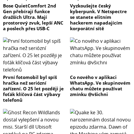
Bose QuietComfort 2nd
Vyzkoušejte český
Gen přebírají funkce
kyberpunk. V Netspectre
dražších Ultra. Mají
se stanete elitním
prostorový zvuk, lepší ANC
hackerem napadajícím
a poslech přes USB-C
korporátní sítě
První fotomobil byl spíš
Co nového v aplikaci
hračka než seriózní
WhatsApp. Ve skupinovém
zařízení. O 25 let později je
chatu můžete používat
foťák klíčová část výbavy
zmínku @všichni
telefonů