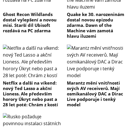
Ghost Recon Wildlands
Quake ke 30. narozeninám
dostal vylepšení a novou
dostal novou epizodu
misi. Starší díl Ubisoft
zdarma. Dawn of the
rozdává na PC zdarma
Machine vám zamotá
hlavu iluzemi
Netflix a další na víkend:
Marantz mění vnitřnosti
nový Ted Lasso a akční
svých AV receiverů. Mají
Lioness. Ale především
osmikanálový DAC a Dirac
horory Úkryt nebo past a
Live podporuje i tenký
28 let poté: Chrám z kostí
model