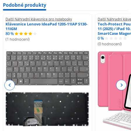
Podobné produkty
Další Náhradní klávesnice pro notebooky
Další Náhradní kláv
Klávesnice Lenovo IdeaPad 120S-11IAP S130-
Tech-Protect Pouz
11IGM
11 (2025) / iPad 10
SmartCase Mage
80 %
0 %
(1 hodnocení)
(0 hodnocení)
Previous
Next