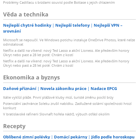
Problémy Cadillacu s brzdami souvisí podle Bottase s jejich chlazením
Věda a technika
Nejlepší chytré hodinky
Nejlepší telefony
Nejlepší VPN –
srovnání
Microsoft se nepoučil. Ve Windows potichu instaluje OneDrive Photos, které nelze
odinstalovat
Netflix a další na víkend: nový Ted Lasso a akční Lioness. Ale především horory
Úkryt nebo past a 28 let poté: Chrám z kostí
Netflix a další na víkend: nový Ted Lasso a akční Lioness. Ale především horory
Úkryt nebo past a 28 let poté: Chrám z kostí
Ekonomika a byznys
Daňové přiznání
Novela zákoníku práce
Nadace EPCG
Itálie vyklízí pláže. První plážové kluby mizí, turisté změnu pocítí brzy
Potenciální zachránce Soleku zrušil nabídku. Zadlužené solární společnosti hrozí
konkurz
V bratislavské rafinerii Slovnaft hořela nádrž, výbuch otřásl okolím
Recepty
Oblíbené zimní polévky
Domácí pekárny
Jídlo podle horoskopu