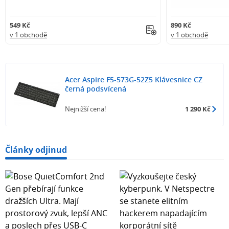
549 Kč
890 Kč
v 1 obchodě
v 1 obchodě
Acer Aspire F5-573G-52Z5 Klávesnice CZ
černá podsvícená
Nejnižší cena!
1 290 Kč
Články odjinud