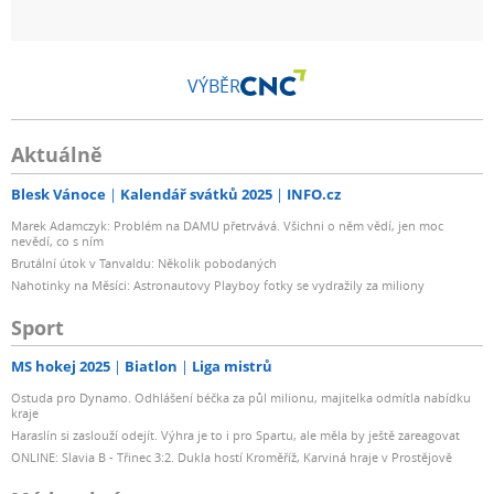
VÝBĚR
Aktuálně
Blesk Vánoce
Kalendář svátků 2025
INFO.cz
Marek Adamczyk: Problém na DAMU přetrvává. Všichni o něm vědí, jen moc
nevědí, co s ním
Brutální útok v Tanvaldu: Několik pobodaných
Nahotinky na Měsíci: Astronautovy Playboy fotky se vydražily za miliony
Sport
MS hokej 2025
Biatlon
Liga mistrů
Ostuda pro Dynamo. Odhlášení béčka za půl milionu, majitelka odmítla nabídku
kraje
Haraslín si zaslouží odejít. Výhra je to i pro Spartu, ale měla by ještě zareagovat
ONLINE: Slavia B - Třinec 3:2. Dukla hostí Kroměříž, Karviná hraje v Prostějově