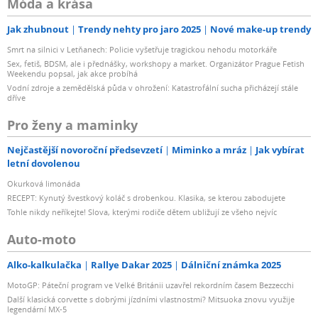
Móda a krása
Jak zhubnout
Trendy nehty pro jaro 2025
Nové make-up trendy
Smrt na silnici v Letňanech: Policie vyšetřuje tragickou nehodu motorkáře
Sex, fetiš, BDSM, ale i přednášky, workshopy a market. Organizátor Prague Fetish
Weekendu popsal, jak akce probíhá
Vodní zdroje a zemědělská půda v ohrožení: Katastrofální sucha přicházejí stále
dříve
Pro ženy a maminky
Nejčastější novoroční předsevzetí
Miminko a mráz
Jak vybírat
letní dovolenou
Okurková limonáda
RECEPT: Kynutý švestkový koláč s drobenkou. Klasika, se kterou zabodujete
Tohle nikdy neříkejte! Slova, kterými rodiče dětem ubližují ze všeho nejvíc
Auto-moto
Alko-kalkulačka
Rallye Dakar 2025
Dálniční známka 2025
MotoGP: Páteční program ve Velké Británii uzavřel rekordním časem Bezzecchi
Další klasická corvette s dobrými jízdními vlastnostmi? Mitsuoka znovu využije
legendární MX-5