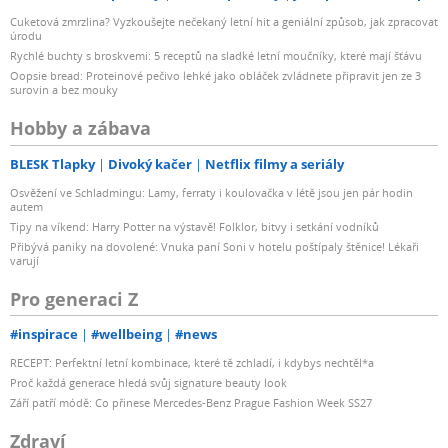
Cuketová zmrzlina? Vyzkoušejte nečekaný letní hit a geniální způsob, jak zpracovat
úrodu
Rychlé buchty s broskvemi: 5 receptů na sladké letní moučníky, které mají šťávu
Oopsie bread: Proteinové pečivo lehké jako obláček zvládnete připravit jen ze 3
surovin a bez mouky
Hobby a zábava
BLESK Tlapky
Divoký kačer
Netflix filmy a seriály
Osvěžení ve Schladmingu: Lamy, ferraty i koulovačka v létě jsou jen pár hodin
autem
Tipy na víkend: Harry Potter na výstavě! Folklor, bitvy i setkání vodníků
Přibývá paniky na dovolené: Vnuka paní Soni v hotelu poštípaly štěnice! Lékaři
varují
Pro generaci Z
#inspirace
#wellbeing
#news
RECEPT: Perfektní letní kombinace, které tě zchladí, i kdybys nechtěl*a
Proč každá generace hledá svůj signature beauty look
Září patří módě: Co přinese Mercedes-Benz Prague Fashion Week SS27
Zdraví