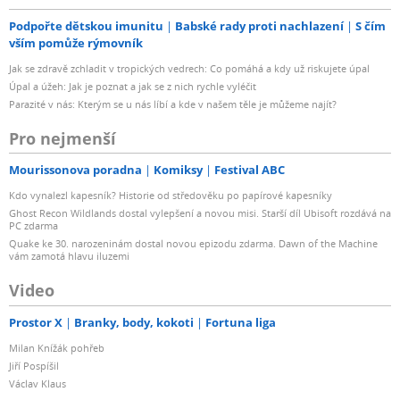
Podpořte dětskou imunitu
Babské rady proti nachlazení
S čím
vším pomůže rýmovník
Jak se zdravě zchladit v tropických vedrech: Co pomáhá a kdy už riskujete úpal
Úpal a úžeh: Jak je poznat a jak se z nich rychle vyléčit
Parazité v nás: Kterým se u nás líbí a kde v našem těle je můžeme najít?
Pro nejmenší
Mourissonova poradna
Komiksy
Festival ABC
Kdo vynalezl kapesník? Historie od středověku po papírové kapesníky
Ghost Recon Wildlands dostal vylepšení a novou misi. Starší díl Ubisoft rozdává na
PC zdarma
Quake ke 30. narozeninám dostal novou epizodu zdarma. Dawn of the Machine
vám zamotá hlavu iluzemi
Video
Prostor X
Branky, body, kokoti
Fortuna liga
Milan Knížák pohřeb
Jiří Pospíšil
Václav Klaus