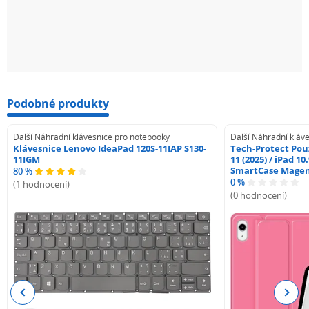
Podobné produkty
Další Náhradní klávesnice pro notebooky
Další Náhradní kláv
Klávesnice Lenovo IdeaPad 120S-11IAP S130-
Tech-Protect Pouz
11IGM
11 (2025) / iPad 10
SmartCase Mage
80 %
0 %
(1 hodnocení)
(0 hodnocení)
Previous
Next