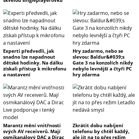
skvělou singleplayerovku
Experti předvedli, jak
Hry zadarmo, nebo se
snadno lze napadnout
slevou: Baldur&#039;s
dětské hodinky. Na dálku
Gate 3 na konzolích nikdy
získali přístup k mikrofonu
nebylo levnější a čtyři PC
a nastavení
hry zdarma
Marantz mění vnitřnosti
Zkrátit dobu nabíjení
svých AV receiverů. Mají
telefonu by chtěl každý,
osmikanálový DAC a Dirac
ale jít na to přes režim