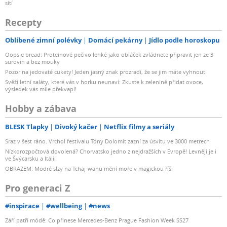
sítí
Recepty
Oblíbené zimní polévky
Domácí pekárny
Jídlo podle horoskopu
Oopsie bread: Proteinové pečivo lehké jako obláček zvládnete připravit jen ze 3
surovin a bez mouky
Pozor na jedovaté cukety! Jeden jasný znak prozradí, že se jim máte vyhnout
Svěží letní saláty, které vás v horku neunaví: Zkuste k zelenině přidat ovoce,
výsledek vás mile překvapí!
Hobby a zábava
BLESK Tlapky
Divoký kačer
Netflix filmy a seriály
Sraz v šest ráno. Vrchol festivalu Tóny Dolomit zazní za úsvitu ve 3000 metrech
Nízkorozpočtová dovolená? Chorvatsko jedno z nejdražších v Evropě! Levněji je i
ve Švýcarsku a Itálii
OBRAZEM: Modré slzy na Tchaj-wanu mění moře v magickou říši
Pro generaci Z
#inspirace
#wellbeing
#news
Září patří módě: Co přinese Mercedes-Benz Prague Fashion Week SS27