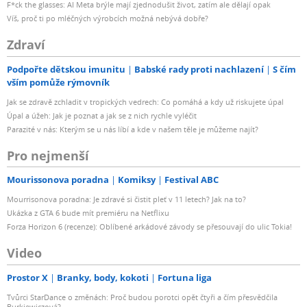
F*ck the glasses: AI Meta brýle mají zjednodušit život, zatím ale dělají opak
Víš, proč ti po mléčných výrobcích možná nebývá dobře?
Zdraví
Podpořte dětskou imunitu
Babské rady proti nachlazení
S čím
vším pomůže rýmovník
Jak se zdravě zchladit v tropických vedrech: Co pomáhá a kdy už riskujete úpal
Úpal a úžeh: Jak je poznat a jak se z nich rychle vyléčit
Parazité v nás: Kterým se u nás líbí a kde v našem těle je můžeme najít?
Pro nejmenší
Mourissonova poradna
Komiksy
Festival ABC
Mourrisonova poradna: Je zdravé si čistit pleť v 11 letech? Jak na to?
Ukázka z GTA 6 bude mít premiéru na Netflixu
Forza Horizon 6 (recenze): Oblíbené arkádové závody se přesouvají do ulic Tokia!
Video
Prostor X
Branky, body, kokoti
Fortuna liga
Tvůrci StarDance o změnách: Proč budou porotci opět čtyři a čím přesvědčila
Burkiewiczová?