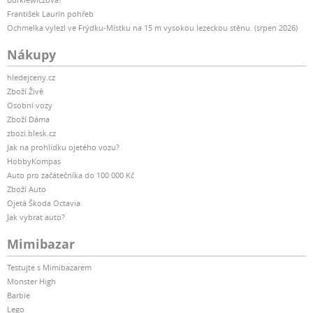
František Laurin pohřeb
Ochmelka vylezl ve Frýdku-Místku na 15 m vysokou lezeckou stěnu. (srpen 2026)
Nákupy
hledejceny.cz
Zboží Živě
Osobní vozy
Zboží Dáma
zbozi.blesk.cz
Jak na prohlídku ojetého vozu?
HobbyKompas
Auto pro začátečníka do 100 000 Kč
Zboží Auto
Ojetá Škoda Octavia
Jak vybrat auto?
Mimibazar
Testujte s Mimibazarem
Monster High
Barbie
Lego