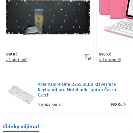
549 Kč
890 Kč
v 1 obchodě
v 1 obchodě
Acer Aspire One D255-2CBB Klávesnice
Keyboard pro Notebook Laptop Česká
Czech
Nejnižší cena!
990 Kč
Články odjinud