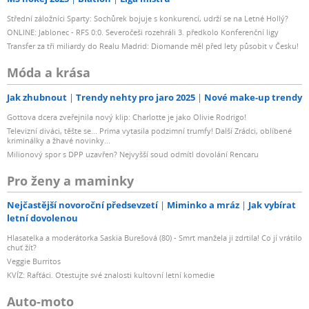
Střední záložníci Sparty: Sochůrek bojuje s konkurencí, udrží se na Letné Hollý?
ONLINE: Jablonec - RFS 0:0. Severočeši rozehráli 3. předkolo Konferenční ligy
Transfer za tři miliardy do Realu Madrid: Diomande měl před lety působit v Česku!
Móda a krása
Jak zhubnout
Trendy nehty pro jaro 2025
Nové make-up trendy
Gottova dcera zveřejnila nový klip: Charlotte je jako Olivie Rodrigo!
Televizní diváci, těšte se... Prima vytasila podzimní trumfy! Další Zrádci, oblíbené
kriminálky a žhavé novinky...
Milionový spor s DPP uzavřen? Nejvyšší soud odmítl dovolání Rencaru
Pro ženy a maminky
Nejčastější novoroční předsevzetí
Miminko a mráz
Jak vybírat
letní dovolenou
Hlasatelka a moderátorka Saskia Burešová (80) - Smrt manžela ji zdrtila! Co jí vrátilo
chuť žít?
Veggie Burritos
KVÍZ: Rafťáci. Otestujte své znalosti kultovní letní komedie
Auto-moto