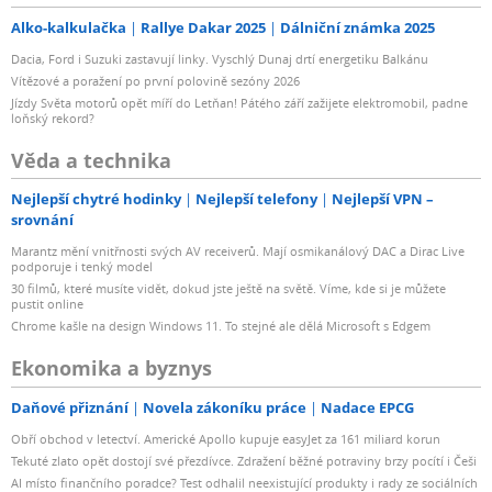
Alko-kalkulačka
Rallye Dakar 2025
Dálniční známka 2025
Dacia, Ford i Suzuki zastavují linky. Vyschlý Dunaj drtí energetiku Balkánu
Vítězové a poražení po první polovině sezóny 2026
Jízdy Světa motorů opět míří do Letňan! Pátého září zažijete elektromobil, padne
loňský rekord?
Věda a technika
Nejlepší chytré hodinky
Nejlepší telefony
Nejlepší VPN –
srovnání
Marantz mění vnitřnosti svých AV receiverů. Mají osmikanálový DAC a Dirac Live
podporuje i tenký model
30 filmů, které musíte vidět, dokud jste ještě na světě. Víme, kde si je můžete
pustit online
Chrome kašle na design Windows 11. To stejné ale dělá Microsoft s Edgem
Ekonomika a byznys
Daňové přiznání
Novela zákoníku práce
Nadace EPCG
Obří obchod v letectví. Americké Apollo kupuje easyJet za 161 miliard korun
Tekuté zlato opět dostojí své přezdívce. Zdražení běžné potraviny brzy pocítí i Češi
AI místo finančního poradce? Test odhalil neexistující produkty i rady ze sociálních