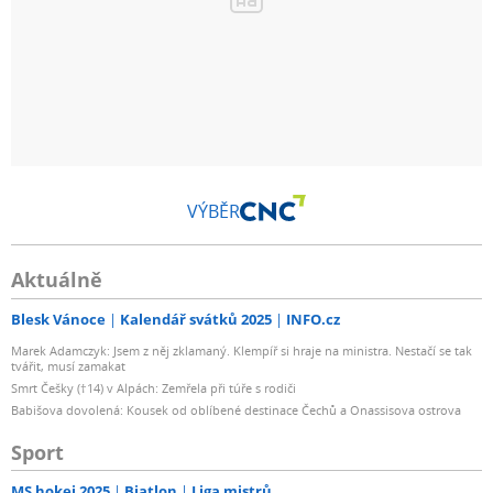
VÝBĚR
Aktuálně
Blesk Vánoce
Kalendář svátků 2025
INFO.cz
Marek Adamczyk: Jsem z něj zklamaný. Klempíř si hraje na ministra. Nestačí se tak
tvářit, musí zamakat
Smrt Češky (†14) v Alpách: Zemřela při túře s rodiči
Babišova dovolená: Kousek od oblíbené destinace Čechů a Onassisova ostrova
Sport
MS hokej 2025
Biatlon
Liga mistrů