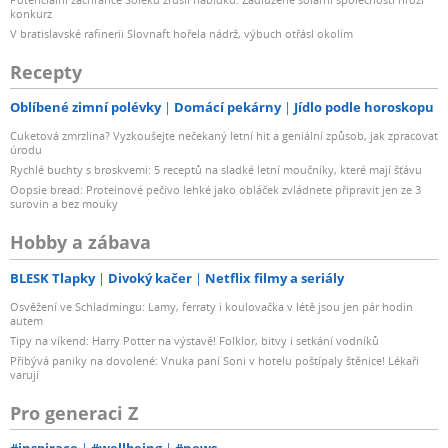
konkurz
V bratislavské rafinerii Slovnaft hořela nádrž, výbuch otřásl okolím
Recepty
Oblíbené zimní polévky
Domácí pekárny
Jídlo podle horoskopu
Cuketová zmrzlina? Vyzkoušejte nečekaný letní hit a geniální způsob, jak zpracovat
úrodu
Rychlé buchty s broskvemi: 5 receptů na sladké letní moučníky, které mají šťávu
Oopsie bread: Proteinové pečivo lehké jako obláček zvládnete připravit jen ze 3
surovin a bez mouky
Hobby a zábava
BLESK Tlapky
Divoký kačer
Netflix filmy a seriály
Osvěžení ve Schladmingu: Lamy, ferraty i koulovačka v létě jsou jen pár hodin
autem
Tipy na víkend: Harry Potter na výstavě! Folklor, bitvy i setkání vodníků
Přibývá paniky na dovolené: Vnuka paní Soni v hotelu poštípaly štěnice! Lékaři
varují
Pro generaci Z