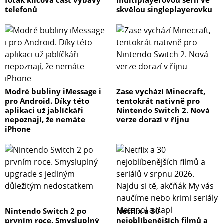
foťák klíčová část výbavy
multiplayerovou sérii ve
telefonů
skvělou singleplayerovku
Modré bubliny iMessage i
Zase vychází Minecraft,
pro Android. Díky této
tentokrát nativně pro
aplikaci už jablíčkáři
Nintendo Switch 2. Nová
nepoznají, že nemáte
verze dorazí v říjnu
iPhone
Nintendo Switch 2 po
Netflix a 30
prvním roce. Smysluplný
nejoblíbenějších filmů a