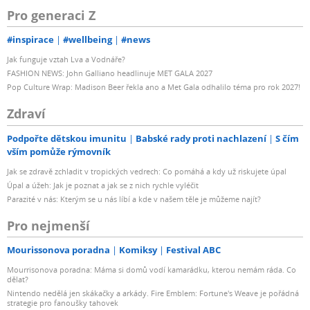
Pro generaci Z
#inspirace
#wellbeing
#news
Jak funguje vztah Lva a Vodnáře?
FASHION NEWS: John Galliano headlinuje MET GALA 2027
Pop Culture Wrap: Madison Beer řekla ano a Met Gala odhalilo téma pro rok 2027!
Zdraví
Podpořte dětskou imunitu
Babské rady proti nachlazení
S čím
vším pomůže rýmovník
Jak se zdravě zchladit v tropických vedrech: Co pomáhá a kdy už riskujete úpal
Úpal a úžeh: Jak je poznat a jak se z nich rychle vyléčit
Parazité v nás: Kterým se u nás líbí a kde v našem těle je můžeme najít?
Pro nejmenší
Mourissonova poradna
Komiksy
Festival ABC
Mourrisonova poradna: Máma si domů vodí kamarádku, kterou nemám ráda. Co
dělat?
Nintendo nedělá jen skákačky a arkády. Fire Emblem: Fortune's Weave je pořádná
strategie pro fanoušky tahovek