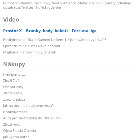
Pomozte Salierimu začít nový život v Americe. Mafia: The Old Country odhaluje
obsah rozšíření těsně před vydáním
Video
Prostor X
Branky, body, kokoti
Fortuna liga
Poslední sklenička se Samem Neillem: Už jsem vám to vyprávěl?
Epicentrum Kalousek Nové nahrání
Meghanin narozeninový taneček
Nákupy
hledejceny.cz
Zboží Živě
Osobní vozy
Zboží Dáma
zbozi.blesk.cz
Jak na prohlídku ojetého vozu?
HobbyKompas
Auto pro začátečníka do 100 000 Kč
Zboží Auto
Ojetá Škoda Octavia
Jak vybrat auto?