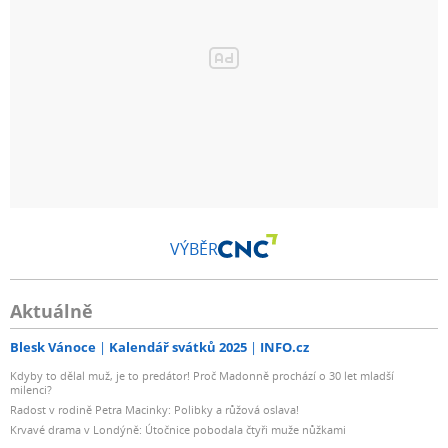
VÝBĚR
Aktuálně
Blesk Vánoce
Kalendář svátků 2025
INFO.cz
Kdyby to dělal muž, je to predátor! Proč Madonně prochází o 30 let mladší
milenci?
Radost v rodině Petra Macinky: Polibky a růžová oslava!
Krvavé drama v Londýně: Útočnice pobodala čtyři muže nůžkami