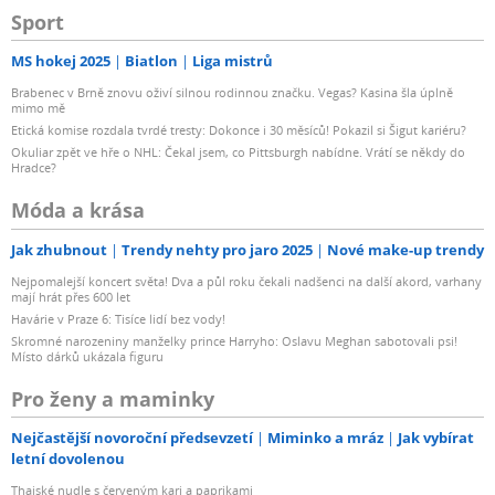
Sport
MS hokej 2025
Biatlon
Liga mistrů
Brabenec v Brně znovu oživí silnou rodinnou značku. Vegas? Kasina šla úplně
mimo mě
Etická komise rozdala tvrdé tresty: Dokonce i 30 měsíců! Pokazil si Šigut kariéru?
Okuliar zpět ve hře o NHL: Čekal jsem, co Pittsburgh nabídne. Vrátí se někdy do
Hradce?
Móda a krása
Jak zhubnout
Trendy nehty pro jaro 2025
Nové make-up trendy
Nejpomalejší koncert světa! Dva a půl roku čekali nadšenci na další akord, varhany
mají hrát přes 600 let
Havárie v Praze 6: Tisíce lidí bez vody!
Skromné narozeniny manželky prince Harryho: Oslavu Meghan sabotovali psi!
Místo dárků ukázala figuru
Pro ženy a maminky
Nejčastější novoroční předsevzetí
Miminko a mráz
Jak vybírat
letní dovolenou
Thajské nudle s červeným kari a paprikami