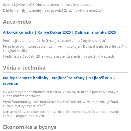
Kamila Nývltová (37): Občas potřebuji mít ve všem pravdu...
Děti by neměly jíst houby! Je to pravda? Záleží na věku a množství
Auto-moto
Alko-kalkulačka
Rallye Dakar 2025
Dálniční známka 2025
Proč mají auta hrdlo nádrže či nabíjecí zásuvku na různých stranách?
Pérez je se svým comebackem zatím velmi spokojen. Dokázal jsem, že stále patřím
k nejlepším, říká
Hledáme zlatý ročník: 25 let vývoje asistentů a emisních systémů v autech
Věda a technika
Nejlepší chytré hodinky
Nejlepší telefony
Nejlepší VPN –
srovnání
Jak dobře vybrat bezdrátová sluchátka. Velká zajistí ticho a pohodlí, s malými
klidně můžete sportovat
První fotomobil byl spíš hračka než seriózní zařízení. O 25 let později je foťák
klíčová část výbavy telefonů
Nejslavnější overclocker odstranil z chladiče procesoru větrák a nasadil na něj
komín. Fungovalo to skvěle
Ekonomika a byznys