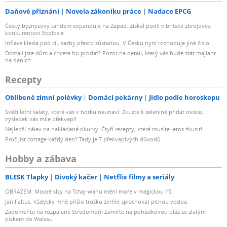
Daňové přiznání
Novela zákoníku práce
Nadace EPCG
Český byznysový tandem expanduje na Západ. Získal podíl v britské zbrojovce,
konkurentovi Explosie
Inflace klesla pod cíl, sazby přesto zůstanou. V Česku nyní rozhoduje jiné číslo
Dostali jste dům a chcete ho prodat? Pozor na detail, který vás bude stát majlant
na daních
Recepty
Oblíbené zimní polévky
Domácí pekárny
Jídlo podle horoskopu
Svěží letní saláty, které vás v horku neunaví: Zkuste k zelenině přidat ovoce,
výsledek vás mile překvapí!
Nejlepší nálev na nakládané okurky: Čtyři recepty, které musíte letos zkusit!
Proč jíst cottage každý den? Tady je 7 překvapivých důvodů
Hobby a zábava
BLESK Tlapky
Divoký kačer
Netflix filmy a seriály
OBRAZEM: Modré slzy na Tchaj-wanu mění moře v magickou říši
Jan Faltus: Vždycky mně přišlo trošku zvrhlé splachovat pitnou vodou
Zapomeňte na rozpálené Středomoří! Zamiřte na pohádkovou pláž se zlatým
pískem do Walesu