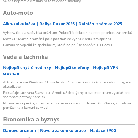
Salát s koprem a dresinkem ze zakysané smetany
Auto-moto
Alko-kalkulačka
Rallye Dakar 2025
Dálniční známka 2025
Výhřev, čidla a stačí, říká průzkum. Pokročilá elektronika není prioritou zákazníků
MotoGP: Martin proměnil pole position ve výhru v britském sprintu
Câmara se vyjádřil ke spekulacím, které ho pojí se sedačkou u Haasu
Věda a technika
Nejlepší chytré hodinky
Nejlepší telefony
Nejlepší VPN –
srovnání
Aktualizujte své Windows 11 Insider do 11. srpna. Pak už vám nebudou fungovat
aktualizace
Pokračuje záchrana Starshipu. V moři už dva týdny plave monstrum vysoké jako
sedmnáctipatrový panelák
Normálně za peníze, dnes zadarmo nebo se slevou: Univerzální čtečka, cloudová
peněženka a karetní survival
Ekonomika a byznys
Daňové přiznání
Novela zákoníku práce
Nadace EPCG