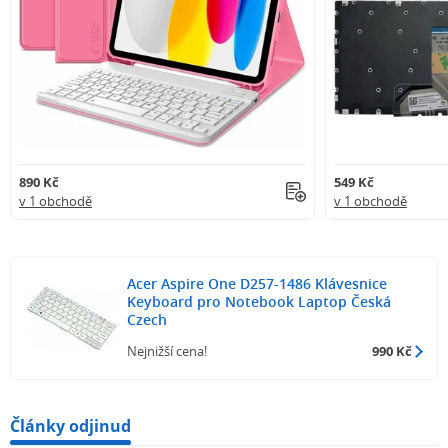
890 Kč
549 Kč
v 1 obchodě
v 1 obchodě
Acer Aspire One D257-1486 Klávesnice
Keyboard pro Notebook Laptop Česká
Czech
Nejnižší cena!
990 Kč
Články odjinud