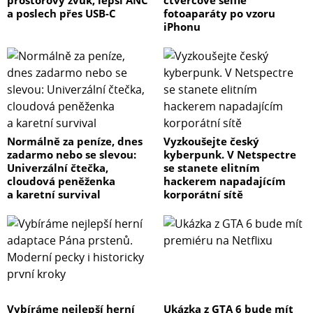
prostorový zvuk, lepší ANC
čtvercové selfie
a poslech přes USB-C
fotoaparáty po vzoru
iPhonu
Normálně za peníze, dnes
Vyzkoušejte český
zadarmo nebo se slevou:
kyberpunk. V Netspectre
Univerzální čtečka,
se stanete elitním
cloudová peněženka
hackerem napadajícím
a karetní survival
korporátní sítě
Vybíráme nejlepší herní
Ukázka z GTA 6 bude mít