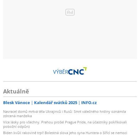
VÝBĚR
Aktuálně
Blesk Vánoce
Kalendář svátků 2025
INFO.cz
Navracel domů mrtvá těla Ukrajinců i Rusů: Smrt válečného hrdiny oznámila
zdrcená manželka
Více lásky pro všechny. Prahou prošel Prague Pride, na účastníky pokřikovali
pobožní odpůrci
Biden kvůli rakovině trpí! Bolestná slova jeho syna Huntera o šířící se nemoci