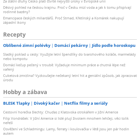
Za státní dluhy Česko platí čtvrté nejvyšší úroky v Evropské unii
Děsivý pohled na českou krajinu. Proč v Česku mizí voda a jak k tomu přispívají
rodinné bazény?
Emancipace českých miliardářů. Proč Strnad, Křetínský a Komárek nakupují
západní ikony
Recepty
Oblíbené zimní polévky
Domácí pekárny
Jídlo podle horoskopu
Sladký poklad u cesty: Využijte letní špendlíky do tvarohového koláče, marmelády
nebo kompotu
Domácí kečup pečený v troubě: Vyžaduje minimum práce a chutná lépe než
vařený
Cuketová zmrzlina? Vyzkoušejte nečekaný letní hit a geniální způsob, jak zpracovat
úrodu
Hobby a zábava
BLESK Tlapky
Divoký kačer
Netflix filmy a seriály
Cestovní horečka šlechty: Chuďas z Klatovska otrokářem v Jižní Americe
Filip Vondrášek: V Jižní Americe si lidé plují životem mnohem lehčeji, věci tolik
neřeší
Osvěžení ve Schladmingu: Lamy, ferraty i koulovačka v létě jsou jen pár hodin
autem