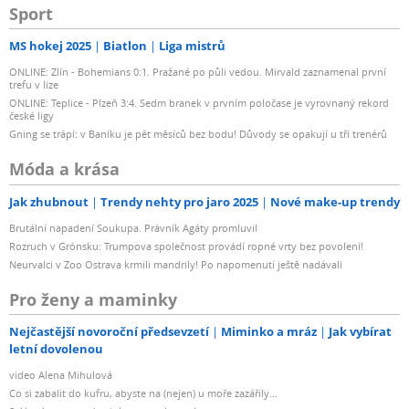
Sport
MS hokej 2025
Biatlon
Liga mistrů
ONLINE: Zlín - Bohemians 0:1. Pražané po půli vedou. Mirvald zaznamenal první
trefu v lize
ONLINE: Teplice - Plzeň 3:4. Sedm branek v prvním poločase je vyrovnaný rekord
české ligy
Gning se trápí: v Baníku je pět měsíců bez bodu! Důvody se opakují u tří trenérů
Móda a krása
Jak zhubnout
Trendy nehty pro jaro 2025
Nové make-up trendy
Brutální napadení Soukupa. Právník Agáty promluvil
Rozruch v Grónsku: Trumpova společnost provádí ropné vrty bez povolení!
Neurvalci v Zoo Ostrava krmili mandrily! Po napomenutí ještě nadávali
Pro ženy a maminky
Nejčastější novoroční předsevzetí
Miminko a mráz
Jak vybírat
letní dovolenou
video Alena Mihulová
Co si zabalit do kufru, abyste na (nejen) u moře zazářily...