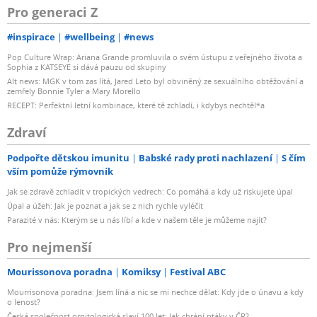
Pro generaci Z
#inspirace
#wellbeing
#news
Pop Culture Wrap: Ariana Grande promluvila o svém ústupu z veřejného života a
Sophia z KATSEYE si dává pauzu od skupiny
Alt news: MGK v tom zas lítá, Jared Leto byl obviněný ze sexuálního obtěžování a
zemřely Bonnie Tyler a Mary Morello
RECEPT: Perfektní letní kombinace, které tě zchladí, i kdybys nechtěl*a
Zdraví
Podpořte dětskou imunitu
Babské rady proti nachlazení
S čím
vším pomůže rýmovník
Jak se zdravě zchladit v tropických vedrech: Co pomáhá a kdy už riskujete úpal
Úpal a úžeh: Jak je poznat a jak se z nich rychle vyléčit
Parazité v nás: Kterým se u nás líbí a kde v našem těle je můžeme najít?
Pro nejmenší
Mourissonova poradna
Komiksy
Festival ABC
Mourrisonova poradna: Jsem líná a nic se mi nechce dělat: Kdy jde o únavu a kdy
o lenost?
Česká společnost ornitologická slaví 100 let: Jak chrání ptáky v ČR?