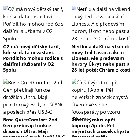
O2 má nový dětský tarif,
Netflix a další na víkend:
kde se data nezastaví.
nový Ted Lasso a akční
Pořídit ho mohou rodiče s
Lioness. Ale především
dalšími službami v O2
horory Úkryt nebo past a
Spolu
28 let poté: Chrám z kostí
Bose QuietComfort 2nd
Čínští výrobci opět
Gen přebírají funkce
kopírují Apple. Pět
dražších Ultra. Mají
největších značek chystá