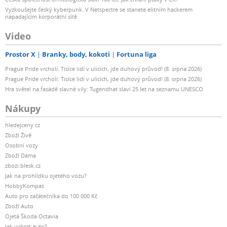
Vyzkoušejte český kyberpunk. V Netspectre se stanete elitním hackerem
napadajícím korporátní sítě
Video
Prostor X
Branky, body, kokoti
Fortuna liga
Prague Pride vrcholí: Tisíce lidí v ulicích, jde duhový průvod! (8. srpna 2026)
Prague Pride vrcholí: Tisíce lidí v ulicích, jde duhový průvod! (8. srpna 2026)
Hra světel na fasádě slavné vily: Tugendhat slaví 25 let na seznamu UNESCO
Nákupy
hledejceny.cz
Zboží Živě
Osobní vozy
Zboží Dáma
zbozi.blesk.cz
Jak na prohlídku ojetého vozu?
HobbyKompas
Auto pro začátečníka do 100 000 Kč
Zboží Auto
Ojetá Škoda Octavia
Jak vybrat auto?