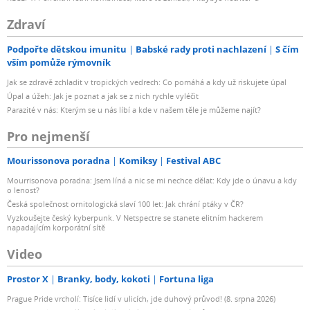
Zdraví
Podpořte dětskou imunitu
Babské rady proti nachlazení
S čím
vším pomůže rýmovník
Jak se zdravě zchladit v tropických vedrech: Co pomáhá a kdy už riskujete úpal
Úpal a úžeh: Jak je poznat a jak se z nich rychle vyléčit
Parazité v nás: Kterým se u nás líbí a kde v našem těle je můžeme najít?
Pro nejmenší
Mourissonova poradna
Komiksy
Festival ABC
Mourrisonova poradna: Jsem líná a nic se mi nechce dělat: Kdy jde o únavu a kdy
o lenost?
Česká společnost ornitologická slaví 100 let: Jak chrání ptáky v ČR?
Vyzkoušejte český kyberpunk. V Netspectre se stanete elitním hackerem
napadajícím korporátní sítě
Video
Prostor X
Branky, body, kokoti
Fortuna liga
Prague Pride vrcholí: Tisíce lidí v ulicích, jde duhový průvod! (8. srpna 2026)