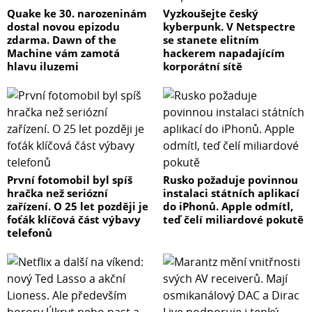
Quake ke 30. narozeninám
Vyzkoušejte český
dostal novou epizodu
kyberpunk. V Netspectre
zdarma. Dawn of the
se stanete elitním
Machine vám zamotá
hackerem napadajícím
hlavu iluzemi
korporátní sítě
První fotomobil byl spíš
Rusko požaduje povinnou
hračka než seriózní
instalaci státních aplikací
zařízení. O 25 let později je
do iPhonů. Apple odmítl,
foťák klíčová část výbavy
teď čelí miliardové pokutě
telefonů