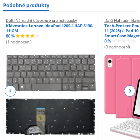
Podobné produkty
Další Náhradní klávesnice pro notebooky
Další Náhradní kláv
Klávesnice Lenovo IdeaPad 120S-11IAP S130-
Tech-Protect Pouz
11IGM
11 (2025) / iPad 10
SmartCase Mage
80 %
0 %
(1 hodnocení)
(0 hodnocení)
Previous
Next