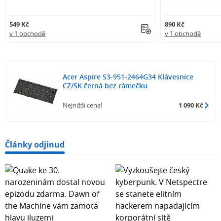
549 Kč
890 Kč
v 1 obchodě
v 1 obchodě
Acer Aspire S3-951-2464G34 Klávesnice
CZ/SK černá bez rámečku
Nejnižší cena!
1 090 Kč
Články odjinud