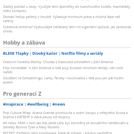
Sladký poklad u cesty: Využijte letní špendlíky do tvarohového koláče, marmelády
nebo kompotu
Domácí kečup pečený v troubě: Vyžaduje minimum práce a chutná lépe než
vařený
Cuketová zmrzlina? Vyzkoušejte nečekaný letní hit a geniální způsob, jak zpracovat
úrodu
Hobby a zábava
BLESK Tlapky
Divoký kačer
Netflix filmy a seriály
Cestovní horečka šlechty: Chuďas z Klatovska otrokářem v Jižní Americe
Filip Vondrášek: V Jižní Americe si lidé plují životem mnohem lehčeji, věci tolik
neřeší
Osvěžení ve Schladmingu: Lamy, ferraty i koulovačka v létě jsou jen pár hodin
autem
Pro generaci Z
#inspirace
#wellbeing
#news
Pop Culture Wrap: Ariana Grande promluvila o svém ústupu z veřejného života a
Sophia z KATSEYE si dává pauzu od skupiny
Alt news: MGK v tom zas lítá, Jared Leto byl obviněný ze sexuálního obtěžování a
zemřely Bonnie Tyler a Mary Morello
RECEPT: Perfektní letní kombinace, které tě zchladí, i kdybys nechtěl*a