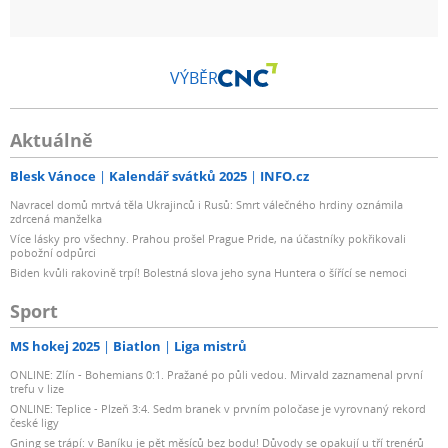
VÝBĚR
Aktuálně
Blesk Vánoce
Kalendář svátků 2025
INFO.cz
Navracel domů mrtvá těla Ukrajinců i Rusů: Smrt válečného hrdiny oznámila
zdrcená manželka
Více lásky pro všechny. Prahou prošel Prague Pride, na účastníky pokřikovali
pobožní odpůrci
Biden kvůli rakovině trpí! Bolestná slova jeho syna Huntera o šířící se nemoci
Sport
MS hokej 2025
Biatlon
Liga mistrů
ONLINE: Zlín - Bohemians 0:1. Pražané po půli vedou. Mirvald zaznamenal první
trefu v lize
ONLINE: Teplice - Plzeň 3:4. Sedm branek v prvním poločase je vyrovnaný rekord
české ligy
Gning se trápí: v Baníku je pět měsíců bez bodu! Důvody se opakují u tří trenérů