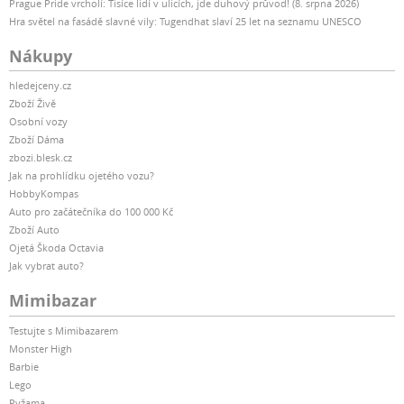
Prague Pride vrcholí: Tisíce lidí v ulicích, jde duhový průvod! (8. srpna 2026)
Hra světel na fasádě slavné vily: Tugendhat slaví 25 let na seznamu UNESCO
Nákupy
hledejceny.cz
Zboží Živě
Osobní vozy
Zboží Dáma
zbozi.blesk.cz
Jak na prohlídku ojetého vozu?
HobbyKompas
Auto pro začátečníka do 100 000 Kč
Zboží Auto
Ojetá Škoda Octavia
Jak vybrat auto?
Mimibazar
Testujte s Mimibazarem
Monster High
Barbie
Lego
Pyžama