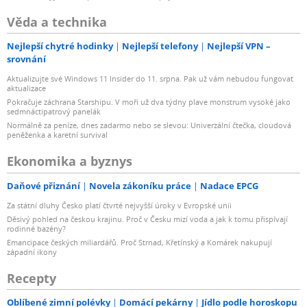
Věda a technika
Nejlepší chytré hodinky
Nejlepší telefony
Nejlepší VPN –
srovnání
Aktualizujte své Windows 11 Insider do 11. srpna. Pak už vám nebudou fungovat
aktualizace
Pokračuje záchrana Starshipu. V moři už dva týdny plave monstrum vysoké jako
sedmnáctipatrový panelák
Normálně za peníze, dnes zadarmo nebo se slevou: Univerzální čtečka, cloudová
peněženka a karetní survival
Ekonomika a byznys
Daňové přiznání
Novela zákoníku práce
Nadace EPCG
Za státní dluhy Česko platí čtvrté nejvyšší úroky v Evropské unii
Děsivý pohled na českou krajinu. Proč v Česku mizí voda a jak k tomu přispívají
rodinné bazény?
Emancipace českých miliardářů. Proč Strnad, Křetínský a Komárek nakupují
západní ikony
Recepty
Oblíbené zimní polévky
Domácí pekárny
Jídlo podle horoskopu