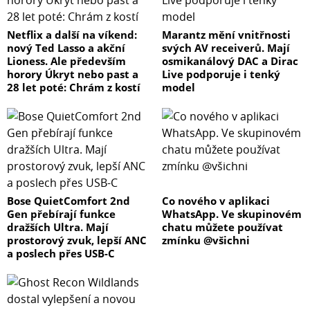
Netflix a další na víkend:
Marantz mění vnitřnosti
nový Ted Lasso a akční
svých AV receiverů. Mají
Lioness. Ale především
osmikanálový DAC a Dirac
horory Úkryt nebo past a
Live podporuje i tenký
28 let poté: Chrám z kostí
model
Bose QuietComfort 2nd
Co nového v aplikaci
Gen přebírají funkce
WhatsApp. Ve skupinovém
dražších Ultra. Mají
chatu můžete používat
prostorový zvuk, lepší ANC
zmínku @všichni
a poslech přes USB-C