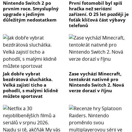
Nintendo Switch 2 po
První fotomobil byl spíš
prvním roce. Smysluplný
hračka než seriózní
upgrade s jediným
zařízení. O 25 let později je
důležitým nedostatkem
foťák klíčová část výbavy
telefonů
Jak dobře vybrat
Zase vychází Minecraft,
bezdrátová sluchátka.
tentokrát nativně pro
Velká zajistí ticho a
Nintendo Switch 2. Nová
pohodlí, s malými klidně
verze dorazí v říjnu
můžete sportovat