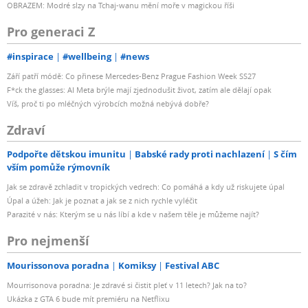
OBRAZEM: Modré slzy na Tchaj-wanu mění moře v magickou říši
Pro generaci Z
#inspirace
#wellbeing
#news
Září patří módě: Co přinese Mercedes-Benz Prague Fashion Week SS27
F*ck the glasses: AI Meta brýle mají zjednodušit život, zatím ale dělají opak
Víš, proč ti po mléčných výrobcích možná nebývá dobře?
Zdraví
Podpořte dětskou imunitu
Babské rady proti nachlazení
S čím
vším pomůže rýmovník
Jak se zdravě zchladit v tropických vedrech: Co pomáhá a kdy už riskujete úpal
Úpal a úžeh: Jak je poznat a jak se z nich rychle vyléčit
Parazité v nás: Kterým se u nás líbí a kde v našem těle je můžeme najít?
Pro nejmenší
Mourissonova poradna
Komiksy
Festival ABC
Mourrisonova poradna: Je zdravé si čistit pleť v 11 letech? Jak na to?
Ukázka z GTA 6 bude mít premiéru na Netflixu