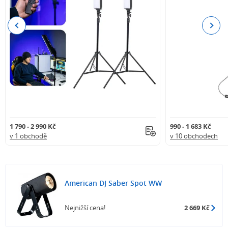
Previous
Next
1 790 - 2 990 Kč
990 - 1 683 Kč
v 1 obchodě
v 10 obchodech
American DJ Saber Spot WW
Nejnižší cena!
2 669 Kč