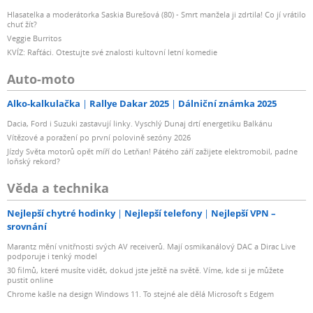
Hlasatelka a moderátorka Saskia Burešová (80) - Smrt manžela ji zdrtila! Co jí vrátilo
chuť žít?
Veggie Burritos
KVÍZ: Rafťáci. Otestujte své znalosti kultovní letní komedie
Auto-moto
Alko-kalkulačka
Rallye Dakar 2025
Dálniční známka 2025
Dacia, Ford i Suzuki zastavují linky. Vyschlý Dunaj drtí energetiku Balkánu
Vítězové a poražení po první polovině sezóny 2026
Jízdy Světa motorů opět míří do Letňan! Pátého září zažijete elektromobil, padne
loňský rekord?
Věda a technika
Nejlepší chytré hodinky
Nejlepší telefony
Nejlepší VPN –
srovnání
Marantz mění vnitřnosti svých AV receiverů. Mají osmikanálový DAC a Dirac Live
podporuje i tenký model
30 filmů, které musíte vidět, dokud jste ještě na světě. Víme, kde si je můžete
pustit online
Chrome kašle na design Windows 11. To stejné ale dělá Microsoft s Edgem