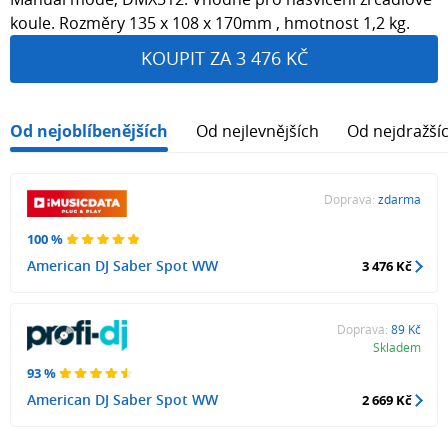
koule. Rozměry 135 x 108 x 170mm , hmotnost 1,2 kg.
KOUPIT ZA 3 476 KČ
Od nejoblíbenějších
Od nejlevnějších
Od nejdražší
Doprava:
zdarma
100 %
American DJ Saber Spot WW
3 476 Kč
Doprava:
89 Kč
Skladem
93 %
American DJ Saber Spot WW
2 669 Kč