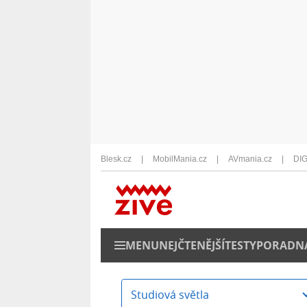
Blesk.cz
MobilMania.cz
AVmania.cz
DIG
MENU
NEJČTENĚJŠÍ
TESTY
PORADN
Studiová světla