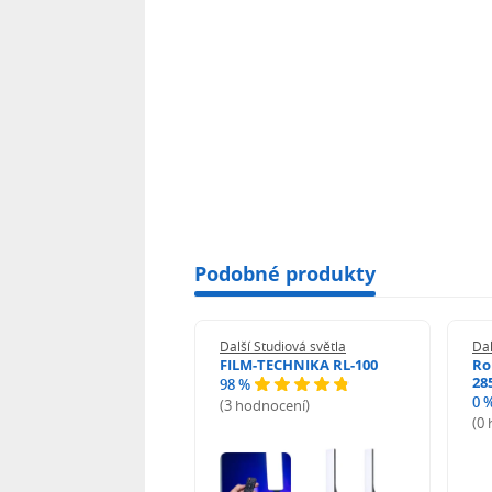
Podobné produkty
 Studiová světla
Další Studiová světla
Dal
un LED Molus X100
FILM-TECHNIKA RL-100
Ro
28
98 %
0 
(3 hodnocení)
odnocení)
(0