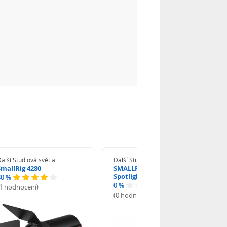
alší Studiová světla
Další Studiová světla
SmallRig 4280
SMALLRIG 6376 SP Air
Spotlight
80 %
0 %
(1 hodnocení)
(0 hodnocení)