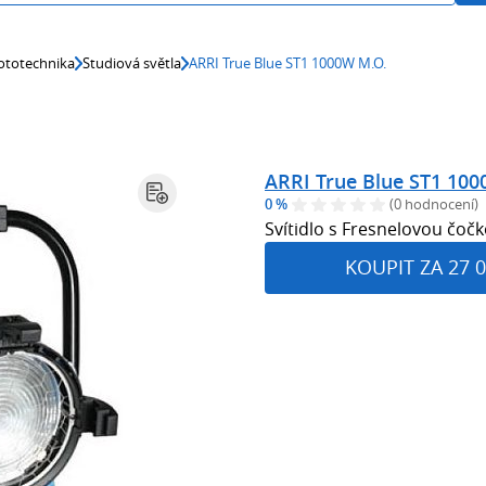
ototechnika
Studiová světla
ARRI True Blue ST1 1000W M.O.
ARRI True Blue ST1 10
0 %
(0 hodnocení)
Svítidlo s Fresnelovou čočk
KOUPIT ZA 27 0