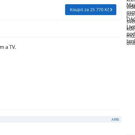
Koupit za 25 770 Kč
lm a TV.
ARRI