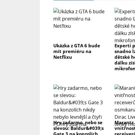
Ukázka z GTA 6 bude
Experti p
mít premiéru na
snadno l
Netflixu
dětské h
dálku zís
mikrofon
Hry zadarmo, nebo se
Marantz
slevou: Baldur&#039;s
vnitřnos
Gate 3 na konzolích
receiver