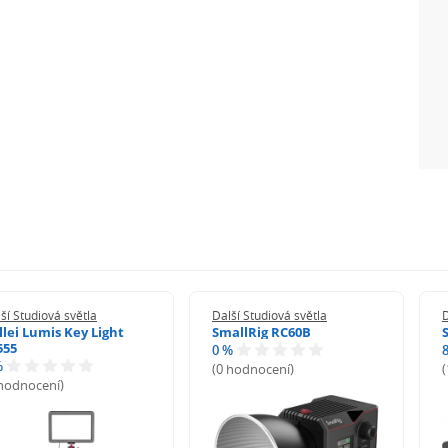
ší Studiová světla
Další Studiová světla
D
llei Lumis Key Light
SmallRig RC60B
555
0 %
%
(0 hodnocení)
 hodnocení)