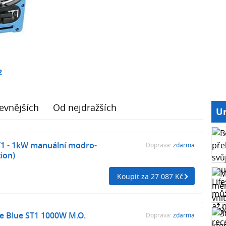
2
evnějších
Od nejdražších
Ur
1 - 1kW manuální modro-
Doprava:
zdarma
tion)
Koupit za 27 087 Kč
e Blue ST1 1000W M.O.
Doprava:
zdarma