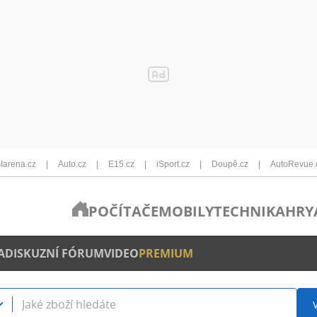
Iarena.cz
Auto.cz
E15.cz
iSport.cz
Doupě.cz
AutoRevue.
POČÍTAČE
MOBILY
TECHNIKA
HRY
A
DISKUZNÍ FÓRUM
VIDEO
PREMIUM