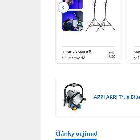
Previous
 - 7 017 Kč
1 790 - 2 990 Kč
990
obchodech
v 1 obchodě
v 
ARRI ARRI True Blu
Články odjinud