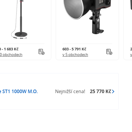
 - 1 683 Kč
603 - 5 791 Kč
2
10 obchodech
v 5 obchodech
e ST1 1000W M.O.
Nejnižší cena!
25 770 Kč