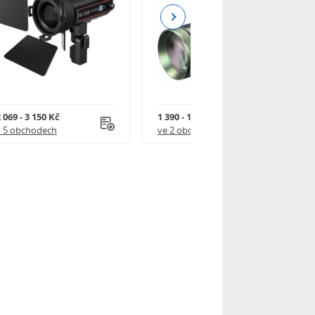
Next
 069 - 3 150 Kč
1 390 - 1 590 Kč
v 5 obchodech
ve 2 obchodech