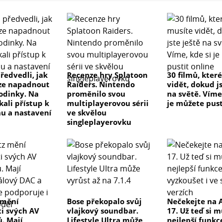
ředvedli, jak
Recenze hry Splatoon
30 filmů, kter
ze napadnout
Raiders. Nintendo
vidět, dokud js
odinky. Na
proměnilo svou
na světě. Víme
kali přístup k
multiplayerovou sérii
je můžete pust
u a nastavení
ve skvělou
singleplayerovku
 mění
Bose překopalo svůj
Nečekejte na 
ti svých AV
vlajkový soundbar.
17. Už teď si 
ů. Mají
Lifestyle Ultra může
nejlepší funkc