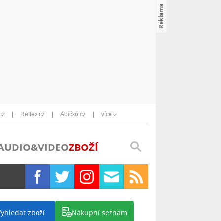
cz
Reflex.cz
Ábíčko.cz
více
AUDIO&VIDEO
ZBOŽÍ
Vyhledat zboží
Nákupní seznam