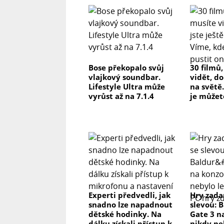
Bose překopalo svůj
30 filmů
vlajkový soundbar.
vidět, do
Lifestyle Ultra může
na světě.
vyrůst až na 7.1.4
je můžet
Experti předvedli, jak
Hry zada
snadno lze napadnout
slevou: 
dětské hodinky. Na
Gate 3 n
dálku získali přístup k
nikdy ne