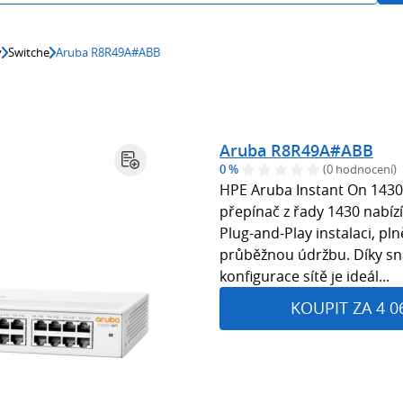
y
Switche
Aruba R8R49A#ABB
Aruba R8R49A#ABB
0 %
(0 hodnocení)
HPE Aruba Instant On 143
přepínač z řady 1430 nabíz
Plug-and-Play instalaci, p
průběžnou údržbu. Díky sn
konfigurace sítě je ideál...
KOUPIT ZA 4 0