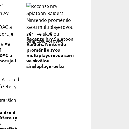
Recenze hry Splatoon
ch AV
Raiders. Nintendo
í
proměnilo svou
DAC a
multiplayerovou sérii
poruje i
ve skvělou
singleplayerovku
Android
můžete ty
e
 starších