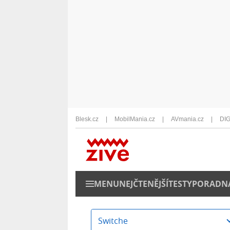
Blesk.cz
MobilMania.cz
AVmania.cz
DIG
MENU
NEJČTENĚJŠÍ
TESTY
PORADN
Switche