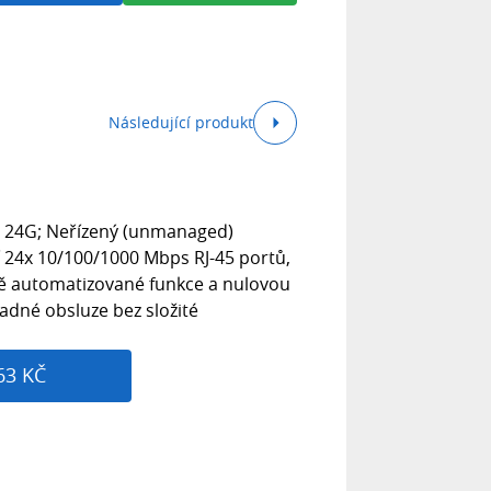
Následující produkt
0 24G; Neřízený (unmanaged)
í 24x 10/100/1000 Mbps RJ-45 portů,
lně automatizované funkce a nulovou
adné obsluze bez složité
63 KČ