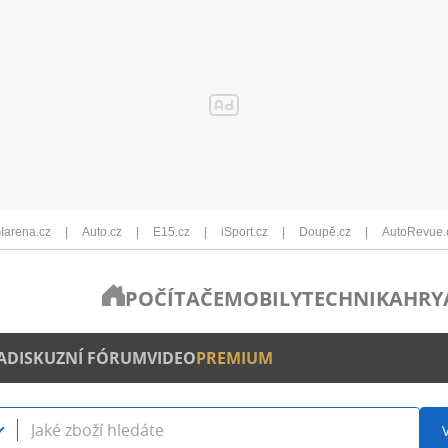
Iarena.cz
Auto.cz
E15.cz
iSport.cz
Doupě.cz
AutoRevue.
POČÍTAČE
MOBILY
TECHNIKA
HRY
A
DISKUZNÍ FÓRUM
VIDEO
PREMIUM