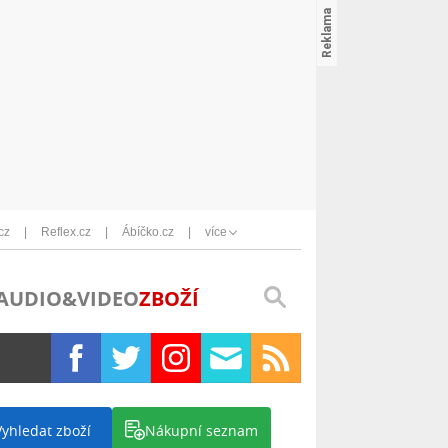
cz
Reflex.cz
Ábíčko.cz
více
AUDIO&VIDEO
ZBOŽÍ
Vyhledat zboží
Nákupní seznam