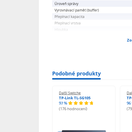
Úroveň správy
Vyrovnávací paměť (buffer)
Přepínací kapacita
Přepínací vrstva
Hloubka
Zo
Podobné produkty
 Switche
Další Switche
Dal
uiti USW-FLEX
TP-Link TL-SG105
TP
97 %
96
odnocení)
(176 hodnocení)
(7