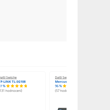
alší Switche
Další Switche
TP-LINK TL-SG108
Mercusys MS105G
97 %
96 %
(131 hodnocení)
(57 hodnocení)