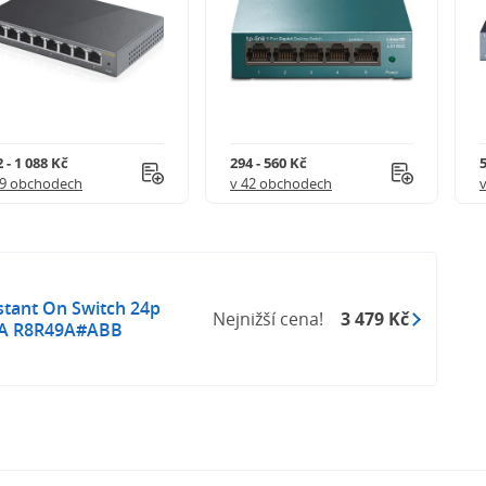
 - 1 088 Kč
294 - 560 Kč
5
49 obchodech
v 42 obchodech
tant On Switch 24p
Nejnižší cena!
3 479 Kč
9A R8R49A#ABB