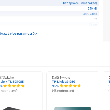
bez správy (unmanaged)
250 kB
48.0 Gbps
L2
22 cm
brazit více parametrů
ší Switche
Další Switche
D
-Link TL-SG108E
TP-Link LS105G
 %
96 %
9 hodnocení)
(46 hodnocení)