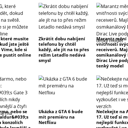
, které musíte
Zkrátit dobu nabíjení
Marantz mění
kud jste ještě
telefonu by chtěl
vnitřnosti svý
 Víme, kde si
každý, ale jít na to přes
receiverů. Maj
e pustit online
režim Letadlo nedává
osmikanálový 
smysl
Dirac Live pod
tenký model
rmo, nebo se
Ukázka z GTA 6 bude
Nečekejte na 
Baldur&#039;s
mít premiéru na
17. Už teď si 
a konzolích
Netflixu
nejlepší funkc
bylo levnější a
vyzkoušet i ve