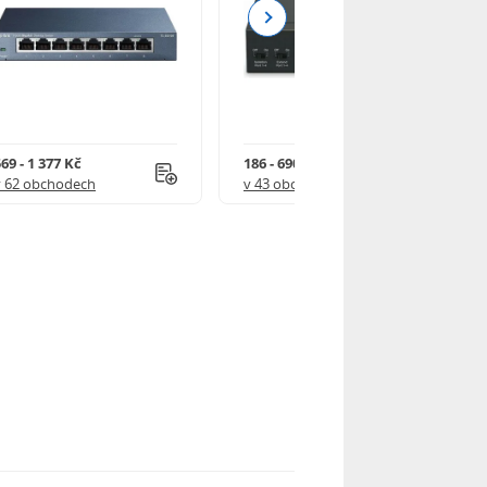
Next
69 - 1 377 Kč
186 - 690 Kč
v 62 obchodech
v 43 obchodech