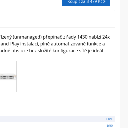
Koupit za 3 479 Kč
ízený (unmanaged) přepínač z řady 1430 nabízí 24x
and-Play instalaci, plně automatizované funkce a
é obsluze bez složité konfigurace sítě je ideál...
HPE
ano