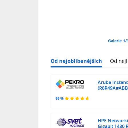
Galerie 1/
Od nejoblíbenějších
Od nejl
Aruba Instant
(R8R49A#ABB
95 %
HPE Networki
Gigabit 1430