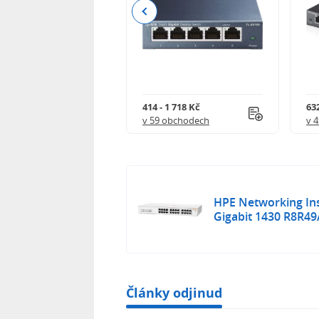
Previous
 4 563 Kč
414 - 1 718 Kč
632
 obchodech
v 59 obchodech
v 
HPE Networking Ins
Gigabit 1430 R8R4
Články odjinud