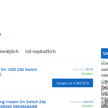
3
evnějších
Od nejdražších
Ur
 On 1430 24G Switch
Doprava:
80 Kč
)
Skladem
Koupit za 4 063 Kč
ng Instant On Switch 24p
Doprava:
zdarma
 R8R49A R8R49A#ABB
Skladem