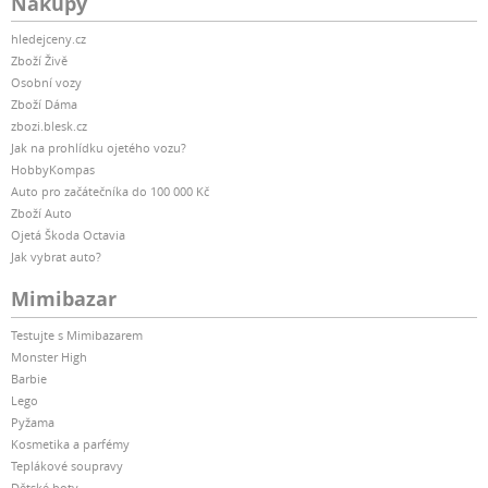
Nákupy
hledejceny.cz
Zboží Živě
Osobní vozy
Zboží Dáma
zbozi.blesk.cz
Jak na prohlídku ojetého vozu?
HobbyKompas
Auto pro začátečníka do 100 000 Kč
Zboží Auto
Ojetá Škoda Octavia
Jak vybrat auto?
Mimibazar
Testujte s Mimibazarem
Monster High
Barbie
Lego
Pyžama
Kosmetika a parfémy
Teplákové soupravy
Dětské boty