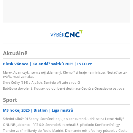
VÝBĚR
Aktuálně
Blesk Vánoce
Kalendář svátků 2025
INFO.cz
Marek Adamczyk: Jsem z něj zklamaný. Klempíř si hraje na ministra. Nestačí se tak
tvářit, musí zamakat
Smrt Češky (†14) v Alpách: Zemřela při túře s rodiči
Babišova dovolená: Kousek od oblíbené destinace Čechů a Onassisova ostrova
Sport
MS hokej 2025
Biatlon
Liga mistrů
Střední záložníci Sparty: Sochůrek bojuje s konkurencí, udrží se na Letné Hollý?
ONLINE: Jablonec - RFS 0:0. Severočeši rozehráli 3. předkolo Konferenční ligy
Transfer za tři miliardy do Realu Madrid: Diomande měl před lety působit v Česku!