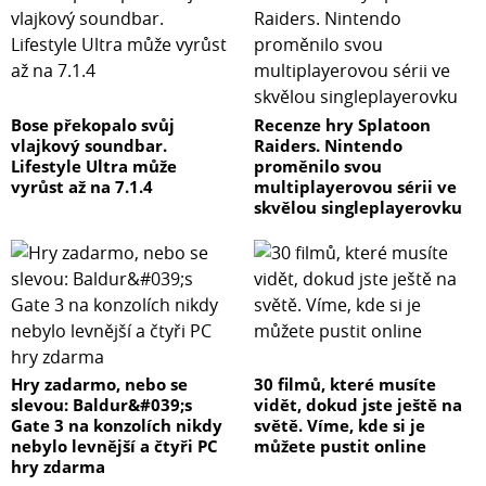
Bose překopalo svůj
Recenze hry Splatoon
vlajkový soundbar.
Raiders. Nintendo
Lifestyle Ultra může
proměnilo svou
vyrůst až na 7.1.4
multiplayerovou sérii ve
skvělou singleplayerovku
Hry zadarmo, nebo se
30 filmů, které musíte
slevou: Baldur&#039;s
vidět, dokud jste ještě na
Gate 3 na konzolích nikdy
světě. Víme, kde si je
nebylo levnější a čtyři PC
můžete pustit online
hry zdarma