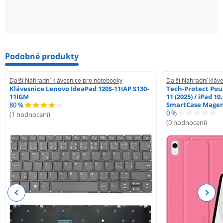
Podobné produkty
Další Náhradní klávesnice pro notebooky
Další Náhradní kláv
Klávesnice Lenovo IdeaPad 120S-11IAP S130-
Tech-Protect Pouz
11IGM
11 (2025) / iPad 10
SmartCase Mage
80 %
0 %
(1 hodnocení)
(0 hodnocení)
Previous
Next