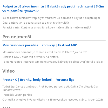
Podpořte dětskou imunitu
Babské rady proti nachlazení
S čím
vším pomůže rýmovník
Jak se zdravě zchladit v tropických vedrech: Co pomáhá a kdy už riskujete úpal
Úpal a úžeh: Jak je poznat a jak se z nich rychle vyléčit
Parazité v nás: Kterým se u nás líbí a kde v našem těle je můžeme najít?
Pro nejmenší
Mourissonova poradna
Komiksy
Festival ABC
Mourrisonova poradna: Je zdravé si čistit pleť v 11 letech? Jak na to?
Ukázka z GTA 6 bude mít premiéru na Netflixu
Forza Horizon 6 (recenze): Oblíbené arkádové závody se přesouvají do ulic Tokia!
Video
Prostor X
Branky, body, kokoti
Fortuna liga
Tvůrci StarDance o změnách: Proč budou porotci opět čtyři a čím přesvědčila
Burkiewiczová?
František Laurin pohřeb
Ochmelka vylezl ve Frýdku-Místku na 15 m vysokou lezeckou stěnu. (srpen 2026)