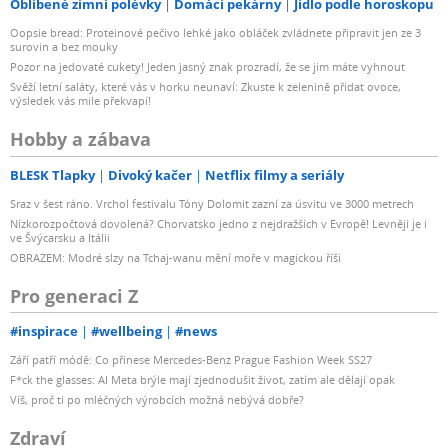
Oblíbené zimní polévky
Domácí pekárny
Jídlo podle horoskopu
Oopsie bread: Proteinové pečivo lehké jako obláček zvládnete připravit jen ze 3
surovin a bez mouky
Pozor na jedovaté cukety! Jeden jasný znak prozradí, že se jim máte vyhnout
Svěží letní saláty, které vás v horku neunaví: Zkuste k zelenině přidat ovoce,
výsledek vás mile překvapí!
Hobby a zábava
BLESK Tlapky
Divoký kačer
Netflix filmy a seriály
Sraz v šest ráno. Vrchol festivalu Tóny Dolomit zazní za úsvitu ve 3000 metrech
Nízkorozpočtová dovolená? Chorvatsko jedno z nejdražších v Evropě! Levněji je i
ve Švýcarsku a Itálii
OBRAZEM: Modré slzy na Tchaj-wanu mění moře v magickou říši
Pro generaci Z
#inspirace
#wellbeing
#news
Září patří módě: Co přinese Mercedes-Benz Prague Fashion Week SS27
F*ck the glasses: AI Meta brýle mají zjednodušit život, zatím ale dělají opak
Víš, proč ti po mléčných výrobcích možná nebývá dobře?
Zdraví