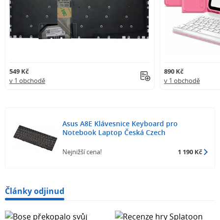
549 Kč
890 Kč
v 1 obchodě
v 1 obchodě
Asus A8E Klávesnice Keyboard pro
Notebook Laptop Česká Czech
Nejnižší cena!
1 190 Kč
Články odjinud