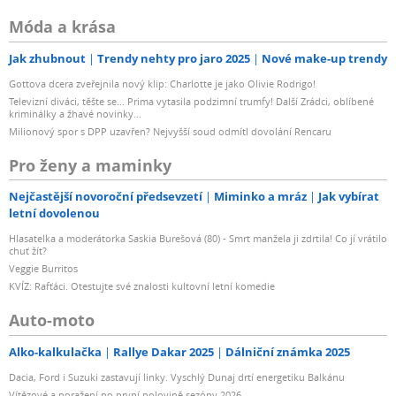
Móda a krása
Jak zhubnout
Trendy nehty pro jaro 2025
Nové make-up trendy
Gottova dcera zveřejnila nový klip: Charlotte je jako Olivie Rodrigo!
Televizní diváci, těšte se... Prima vytasila podzimní trumfy! Další Zrádci, oblíbené
kriminálky a žhavé novinky...
Milionový spor s DPP uzavřen? Nejvyšší soud odmítl dovolání Rencaru
Pro ženy a maminky
Nejčastější novoroční předsevzetí
Miminko a mráz
Jak vybírat
letní dovolenou
Hlasatelka a moderátorka Saskia Burešová (80) - Smrt manžela ji zdrtila! Co jí vrátilo
chuť žít?
Veggie Burritos
KVÍZ: Rafťáci. Otestujte své znalosti kultovní letní komedie
Auto-moto
Alko-kalkulačka
Rallye Dakar 2025
Dálniční známka 2025
Dacia, Ford i Suzuki zastavují linky. Vyschlý Dunaj drtí energetiku Balkánu
Vítězové a poražení po první polovině sezóny 2026