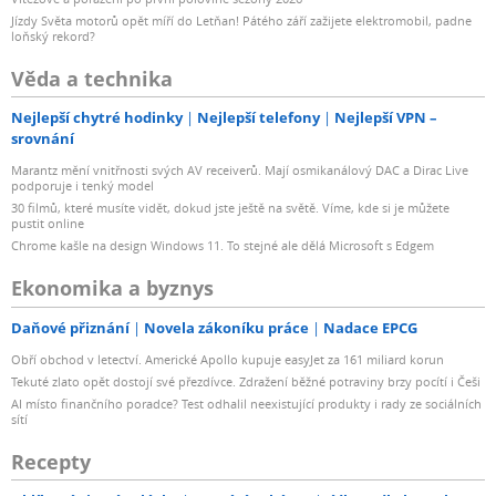
Jízdy Světa motorů opět míří do Letňan! Pátého září zažijete elektromobil, padne
loňský rekord?
Věda a technika
Nejlepší chytré hodinky
Nejlepší telefony
Nejlepší VPN –
srovnání
Marantz mění vnitřnosti svých AV receiverů. Mají osmikanálový DAC a Dirac Live
podporuje i tenký model
30 filmů, které musíte vidět, dokud jste ještě na světě. Víme, kde si je můžete
pustit online
Chrome kašle na design Windows 11. To stejné ale dělá Microsoft s Edgem
Ekonomika a byznys
Daňové přiznání
Novela zákoníku práce
Nadace EPCG
Obří obchod v letectví. Americké Apollo kupuje easyJet za 161 miliard korun
Tekuté zlato opět dostojí své přezdívce. Zdražení běžné potraviny brzy pocítí i Češi
AI místo finančního poradce? Test odhalil neexistující produkty i rady ze sociálních
sítí
Recepty