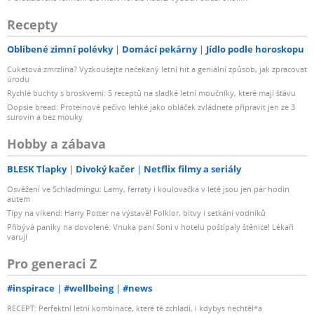
Recepty
Oblíbené zimní polévky
Domácí pekárny
Jídlo podle horoskopu
Cuketová zmrzlina? Vyzkoušejte nečekaný letní hit a geniální způsob, jak zpracovat
úrodu
Rychlé buchty s broskvemi: 5 receptů na sladké letní moučníky, které mají šťávu
Oopsie bread: Proteinové pečivo lehké jako obláček zvládnete připravit jen ze 3
surovin a bez mouky
Hobby a zábava
BLESK Tlapky
Divoký kačer
Netflix filmy a seriály
Osvěžení ve Schladmingu: Lamy, ferraty i koulovačka v létě jsou jen pár hodin
autem
Tipy na víkend: Harry Potter na výstavě! Folklor, bitvy i setkání vodníků
Přibývá paniky na dovolené: Vnuka paní Soni v hotelu poštípaly štěnice! Lékaři
varují
Pro generaci Z
#inspirace
#wellbeing
#news
RECEPT: Perfektní letní kombinace, které tě zchladí, i kdybys nechtěl*a