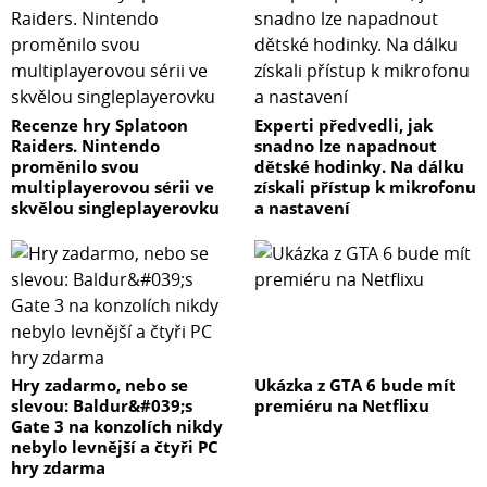
Recenze hry Splatoon
Experti předvedli, jak
Raiders. Nintendo
snadno lze napadnout
proměnilo svou
dětské hodinky. Na dálku
multiplayerovou sérii ve
získali přístup k mikrofonu
skvělou singleplayerovku
a nastavení
Hry zadarmo, nebo se
Ukázka z GTA 6 bude mít
slevou: Baldur&#039;s
premiéru na Netflixu
Gate 3 na konzolích nikdy
nebylo levnější a čtyři PC
hry zdarma