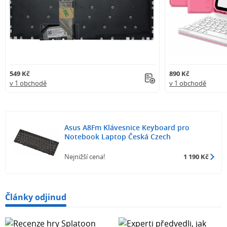
549 Kč
890 Kč
v 1 obchodě
v 1 obchodě
Asus A8Fm Klávesnice Keyboard pro
Notebook Laptop Česká Czech
Nejnižší cena!
1 190 Kč
Články odjinud