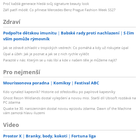
Proč každá generace hledá svůj signature beauty look
Září patří módě: Co přinese Mercedes-Benz Prague Fashion Week SS27
Zdraví
Podpořte dětskou imunitu
Babské rady proti nachlazení
S čím
vším pomůže rýmovník
Jak se zdravě zchladit v tropických vedrech: Co pomáhá a kdy už riskujete úpal
Úpal a úžeh: Jak je poznat a jak se z nich rychle vyléčit
Parazité v nás: Kterým se u nás líbí a kde v našem těle je můžeme najít?
Pro nejmenší
Mourissonova poradna
Komiksy
Festival ABC
Kdo vynalezl kapesník? Historie od středověku po papírové kapesníky
Ghost Recon Wildlands dostal vylepšení a novou misi. Starší díl Ubisoft rozdává na
PC zdarma
Quake ke 30. narozeninám dostal novou epizodu zdarma. Dawn of the Machine
vám zamotá hlavu iluzemi
Video
Prostor X
Branky, body, kokoti
Fortuna liga