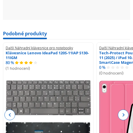
Podobné produkty
Další Náhradní klávesnice pro notebooky
Další Náhradní kláv
Klávesnice Lenovo IdeaPad 120S-11IAP S130-
Tech-Protect Pouz
11IGM
11 (2025) / iPad 10
SmartCase Mage
80 %
0 %
(1 hodnocení)
(0 hodnocení)
Previous
Next