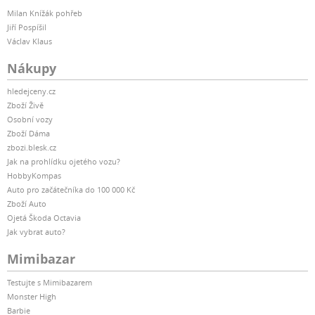
Milan Knížák pohřeb
Jiří Pospíšil
Václav Klaus
Nákupy
hledejceny.cz
Zboží Živě
Osobní vozy
Zboží Dáma
zbozi.blesk.cz
Jak na prohlídku ojetého vozu?
HobbyKompas
Auto pro začátečníka do 100 000 Kč
Zboží Auto
Ojetá Škoda Octavia
Jak vybrat auto?
Mimibazar
Testujte s Mimibazarem
Monster High
Barbie