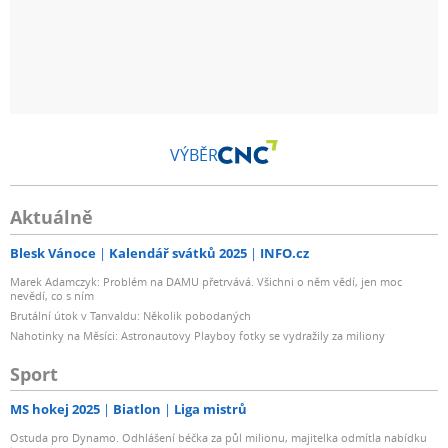
VÝBĚR
Aktuálně
Blesk Vánoce
Kalendář svátků 2025
INFO.cz
Marek Adamczyk: Problém na DAMU přetrvává. Všichni o něm vědí, jen moc
nevědí, co s ním
Brutální útok v Tanvaldu: Několik pobodaných
Nahotinky na Měsíci: Astronautovy Playboy fotky se vydražily za miliony
Sport
MS hokej 2025
Biatlon
Liga mistrů
Ostuda pro Dynamo. Odhlášení béčka za půl milionu, majitelka odmítla nabídku