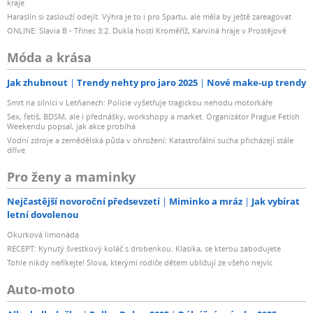
kraje
Haraslín si zaslouží odejít. Výhra je to i pro Spartu, ale měla by ještě zareagovat
ONLINE: Slavia B - Třinec 3:2. Dukla hostí Kroměříž, Karviná hraje v Prostějově
Móda a krása
Jak zhubnout
Trendy nehty pro jaro 2025
Nové make-up trendy
Smrt na silnici v Letňanech: Policie vyšetřuje tragickou nehodu motorkáře
Sex, fetiš, BDSM, ale i přednášky, workshopy a market. Organizátor Prague Fetish
Weekendu popsal, jak akce probíhá
Vodní zdroje a zemědělská půda v ohrožení: Katastrofální sucha přicházejí stále
dříve
Pro ženy a maminky
Nejčastější novoroční předsevzetí
Miminko a mráz
Jak vybírat
letní dovolenou
Okurková limonáda
RECEPT: Kynutý švestkový koláč s drobenkou. Klasika, se kterou zabodujete
Tohle nikdy neříkejte! Slova, kterými rodiče dětem ubližují ze všeho nejvíc
Auto-moto