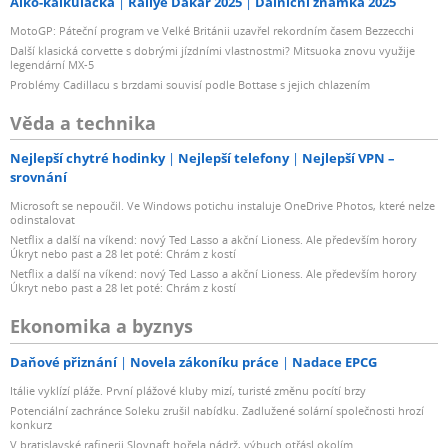
Alko-kalkulačka
Rallye Dakar 2025
Dálniční známka 2025
MotoGP: Páteční program ve Velké Británii uzavřel rekordním časem Bezzecchi
Další klasická corvette s dobrými jízdními vlastnostmi? Mitsuoka znovu využije
legendární MX-5
Problémy Cadillacu s brzdami souvisí podle Bottase s jejich chlazením
Věda a technika
Nejlepší chytré hodinky
Nejlepší telefony
Nejlepší VPN –
srovnání
Microsoft se nepoučil. Ve Windows potichu instaluje OneDrive Photos, které nelze
odinstalovat
Netflix a další na víkend: nový Ted Lasso a akční Lioness. Ale především horory
Úkryt nebo past a 28 let poté: Chrám z kostí
Netflix a další na víkend: nový Ted Lasso a akční Lioness. Ale především horory
Úkryt nebo past a 28 let poté: Chrám z kostí
Ekonomika a byznys
Daňové přiznání
Novela zákoníku práce
Nadace EPCG
Itálie vyklízí pláže. První plážové kluby mizí, turisté změnu pocítí brzy
Potenciální zachránce Soleku zrušil nabídku. Zadlužené solární společnosti hrozí
konkurz
V bratislavské rafinerii Slovnaft hořela nádrž, výbuch otřásl okolím