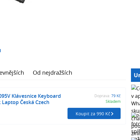
1
evnějších
Od nejdražších
Ur
095V Klávesnice Keyboard
Doprava:
79 Kč
 Laptop Česká Czech
Skladem
Koupit za 990 Kč