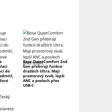
e
Bose QuietComfort 2nd
laci
Gen přebírají funkce
ací do
dražších Ultra. Mají
odmítl,
prostorový zvuk, lepší
rdové
ANC a poslech přes
USB-C