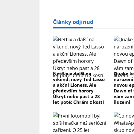
Články odjinud
Netflix a další na
Quake ke
víkend: nový Ted Lasso
narozeni
a akční Lioness. Ale
novou ep
především horory
Dawn of 
Úkryt nebo past a 28
vám zam
let poté: Chrám z kostí
iluzemi