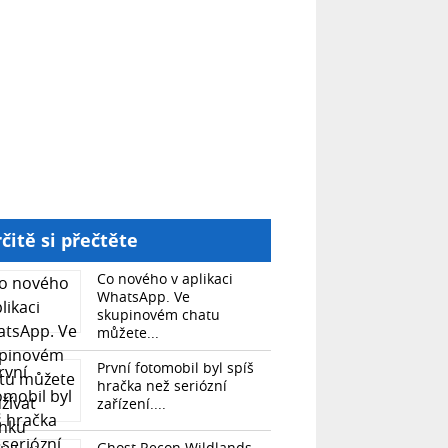
čitě si přečtěte
Co nového v aplikaci
WhatsApp. Ve
skupinovém chatu
můžete...
První fotomobil byl spíš
hračka než seriózní
zařízení....
Ghost Recon Wildlands