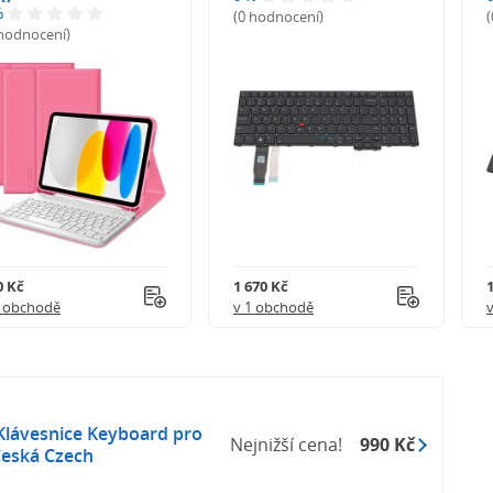
%
(0 hodnocení)
 hodnocení)
0 Kč
1 670 Kč
1 obchodě
v 1 obchodě
Klávesnice Keyboard pro
Nejnižší cena!
990 Kč
eská Czech