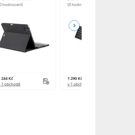
(0 hodnocení)
(0 hodnocení)
Next
1 244 Kč
1 290 Kč
v 1 obchodě
v 1 obchodě