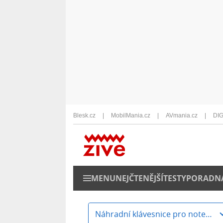
Blesk.cz
MobilMania.cz
AVmania.cz
DIG
MENU
NEJČTENĚJŠÍ
TESTY
PORADN
Náhradní klávesnice pro notebooky