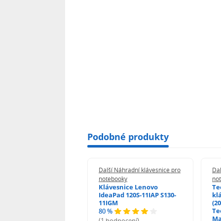
Podobné produkty
 Náhradní klávesnice pro
Další Náhradní klávesnice pro
Dal
booky
notebooky
no
esnice HP ProBook
Klávesnice Lenovo
Te
455 470 - G0 G1 G2
IdeaPad 120S-11IAP S130-
kl
11IGM
(20
Te
80 %
odnocení)
Ma
(1 hodnocení)