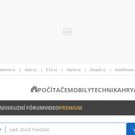
Iarena.cz
Auto.cz
E15.cz
iSport.cz
Doupě.cz
AutoRevue.
POČÍTAČE
MOBILY
TECHNIKA
HRY
A
DISKUZNÍ FÓRUM
VIDEO
PREMIUM