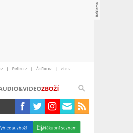
cz
Reflex.cz
Ábíčko.cz
více
AUDIO&VIDEO
ZBOŽÍ
Vyhledat zboží
Nákupní seznam