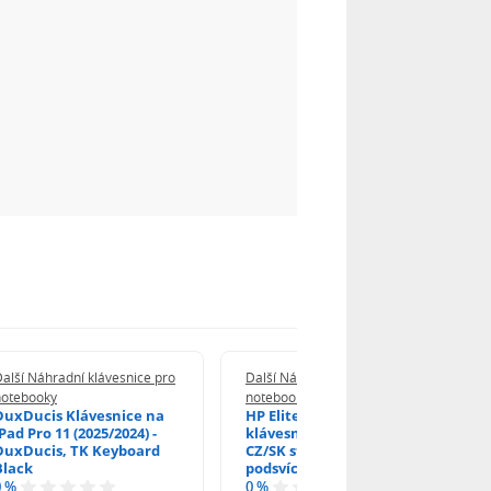
alší Náhradní klávesnice pro
Další Náhradní klávesnice pro
notebooky
notebooky
DuxDucis Klávesnice na
HP EliteBook 840 G6
Pad Pro 11 (2025/2024) -
klávesnice na notebook
DuxDucis, TK Keyboard
CZ/SK stříbrný rámeček,
Black
podsvícená, Trackpoint
0 %
0 %