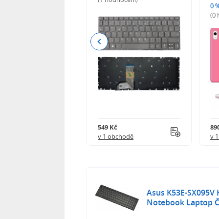
0 
(0
Previous
Kč
549 Kč
89
obchodě
v 1 obchodě
v 
Asus K53E-SX095V 
Notebook Laptop Č