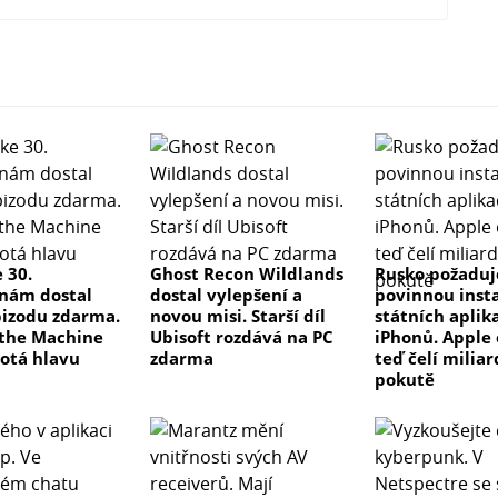
 30.
Ghost Recon Wildlands
Rusko požaduj
nám dostal
dostal vylepšení a
povinnou insta
izodu zdarma.
novou misi. Starší díl
státních aplik
the Machine
Ubisoft rozdává na PC
iPhonů. Apple 
otá hlavu
zdarma
teď čelí milia
pokutě