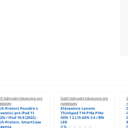
ší Náhradní klávesnice pro
Další Náhradní klávesnice pro
D
tebooky
notebooky
ch-Protect Pouzdro s
Klávesnice Lenovo
ávesnicí pro iPad 11
Thinkpad T16 P16s P16v
i
25) / iPad 10.9 (2022) -
GEN 1 2 L15 GEN 3 4 / Blk
ch-Protect, SmartCase
LED
genta
0 %