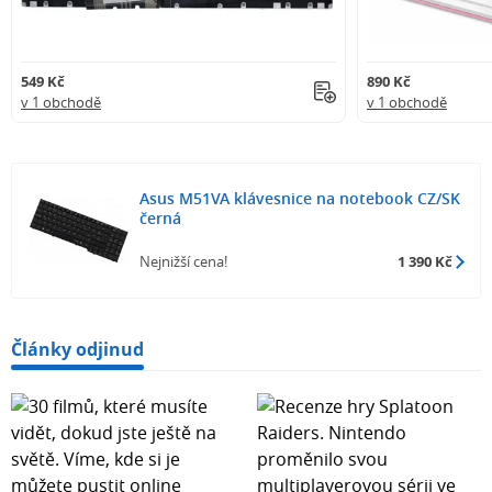
549 Kč
890 Kč
v 1 obchodě
v 1 obchodě
Asus M51VA klávesnice na notebook CZ/SK
černá
Nejnižší cena!
1 390 Kč
Články odjinud