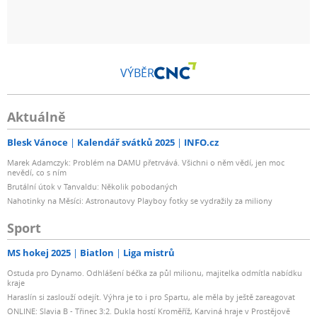
VÝBĚR
Aktuálně
Blesk Vánoce
Kalendář svátků 2025
INFO.cz
Marek Adamczyk: Problém na DAMU přetrvává. Všichni o něm vědí, jen moc
nevědí, co s ním
Brutální útok v Tanvaldu: Několik pobodaných
Nahotinky na Měsíci: Astronautovy Playboy fotky se vydražily za miliony
Sport
MS hokej 2025
Biatlon
Liga mistrů
Ostuda pro Dynamo. Odhlášení béčka za půl milionu, majitelka odmítla nabídku
kraje
Haraslín si zaslouží odejít. Výhra je to i pro Spartu, ale měla by ještě zareagovat
ONLINE: Slavia B - Třinec 3:2. Dukla hostí Kroměříž, Karviná hraje v Prostějově