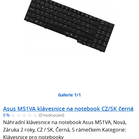
Galerie 1/1
Asus M51VA klávesnice na notebook CZ/SK černá
0 %
(0 hodnocení)
Náhradní klávesnice na notebook Asus M51VA, Nová,
Záruka 2 roky, CZ / SK, Černá, S rámečkem Kategorie:
Klávesnice pro notebooky