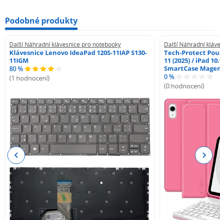
Podobné produkty
Další Náhradní klávesnice pro notebooky
Další Náhradní kláv
Klávesnice Lenovo IdeaPad 120S-11IAP S130-
Tech-Protect Pouz
11IGM
11 (2025) / iPad 10
SmartCase Mage
80 %
0 %
(1 hodnocení)
(0 hodnocení)
Previous
Next