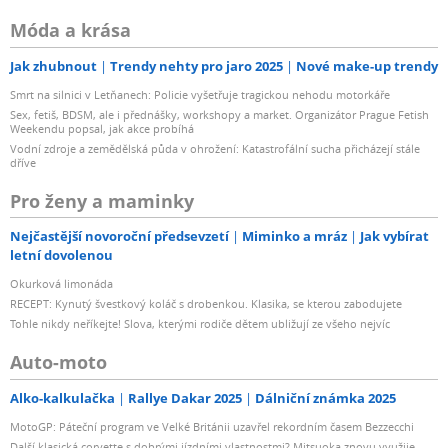
Móda a krása
Jak zhubnout
Trendy nehty pro jaro 2025
Nové make-up trendy
Smrt na silnici v Letňanech: Policie vyšetřuje tragickou nehodu motorkáře
Sex, fetiš, BDSM, ale i přednášky, workshopy a market. Organizátor Prague Fetish
Weekendu popsal, jak akce probíhá
Vodní zdroje a zemědělská půda v ohrožení: Katastrofální sucha přicházejí stále
dříve
Pro ženy a maminky
Nejčastější novoroční předsevzetí
Miminko a mráz
Jak vybírat
letní dovolenou
Okurková limonáda
RECEPT: Kynutý švestkový koláč s drobenkou. Klasika, se kterou zabodujete
Tohle nikdy neříkejte! Slova, kterými rodiče dětem ubližují ze všeho nejvíc
Auto-moto
Alko-kalkulačka
Rallye Dakar 2025
Dálniční známka 2025
MotoGP: Páteční program ve Velké Británii uzavřel rekordním časem Bezzecchi
Další klasická corvette s dobrými jízdními vlastnostmi? Mitsuoka znovu využije