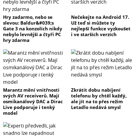
Hry zadarmo, nebo se
Nečekejte na Android 17.
slevou: Baldur&#039;s
Už teď si můžete ty
Gate 3 na konzolích nikdy
nejlepší funkce vyzkoušet
nebylo levnější a čtyři PC
i ve starších verzích
hry zdarma
Marantz mění vnitřnosti
Zkrátit dobu nabíjení
svých AV receiverů. Mají
telefonu by chtěl každý,
osmikanálový DAC a Dirac
ale jít na to přes režim
Live podporuje i tenký
Letadlo nedává smysl
model