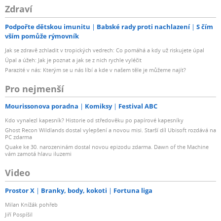
Zdraví
Podpořte dětskou imunitu
Babské rady proti nachlazení
S čím
vším pomůže rýmovník
Jak se zdravě zchladit v tropických vedrech: Co pomáhá a kdy už riskujete úpal
Úpal a úžeh: Jak je poznat a jak se z nich rychle vyléčit
Parazité v nás: Kterým se u nás líbí a kde v našem těle je můžeme najít?
Pro nejmenší
Mourissonova poradna
Komiksy
Festival ABC
Kdo vynalezl kapesník? Historie od středověku po papírové kapesníky
Ghost Recon Wildlands dostal vylepšení a novou misi. Starší díl Ubisoft rozdává na
PC zdarma
Quake ke 30. narozeninám dostal novou epizodu zdarma. Dawn of the Machine
vám zamotá hlavu iluzemi
Video
Prostor X
Branky, body, kokoti
Fortuna liga
Milan Knížák pohřeb
Jiří Pospíšil