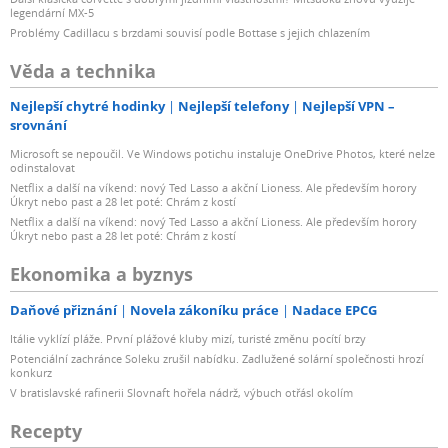
legendární MX-5
Problémy Cadillacu s brzdami souvisí podle Bottase s jejich chlazením
Věda a technika
Nejlepší chytré hodinky
Nejlepší telefony
Nejlepší VPN –
srovnání
Microsoft se nepoučil. Ve Windows potichu instaluje OneDrive Photos, které nelze
odinstalovat
Netflix a další na víkend: nový Ted Lasso a akční Lioness. Ale především horory
Úkryt nebo past a 28 let poté: Chrám z kostí
Netflix a další na víkend: nový Ted Lasso a akční Lioness. Ale především horory
Úkryt nebo past a 28 let poté: Chrám z kostí
Ekonomika a byznys
Daňové přiznání
Novela zákoníku práce
Nadace EPCG
Itálie vyklízí pláže. První plážové kluby mizí, turisté změnu pocítí brzy
Potenciální zachránce Soleku zrušil nabídku. Zadlužené solární společnosti hrozí
konkurz
V bratislavské rafinerii Slovnaft hořela nádrž, výbuch otřásl okolím
Recepty