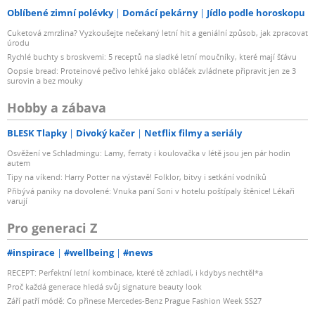
Oblíbené zimní polévky
Domácí pekárny
Jídlo podle horoskopu
Cuketová zmrzlina? Vyzkoušejte nečekaný letní hit a geniální způsob, jak zpracovat
úrodu
Rychlé buchty s broskvemi: 5 receptů na sladké letní moučníky, které mají šťávu
Oopsie bread: Proteinové pečivo lehké jako obláček zvládnete připravit jen ze 3
surovin a bez mouky
Hobby a zábava
BLESK Tlapky
Divoký kačer
Netflix filmy a seriály
Osvěžení ve Schladmingu: Lamy, ferraty i koulovačka v létě jsou jen pár hodin
autem
Tipy na víkend: Harry Potter na výstavě! Folklor, bitvy i setkání vodníků
Přibývá paniky na dovolené: Vnuka paní Soni v hotelu poštípaly štěnice! Lékaři
varují
Pro generaci Z
#inspirace
#wellbeing
#news
RECEPT: Perfektní letní kombinace, které tě zchladí, i kdybys nechtěl*a
Proč každá generace hledá svůj signature beauty look
Září patří módě: Co přinese Mercedes-Benz Prague Fashion Week SS27