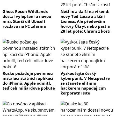
Ghost Recon Wildlands
Netflix a další na víkend:
dostal vylepšení a novou
nový Ted Lasso a akční
misi. Starší díl Ubisoft
Lioness. Ale především
rozdává na PC zdarma
horory Úkryt nebo past a
28 let poté: Chrám z kostí
Rusko požaduje povinnou
Vyzkoušejte český
instalaci státních aplikací
kyberpunk. V Netspectre
do iPhonů. Apple odmítl,
se stanete elitním
teď čelí miliardové pokutě
hackerem napadajícím
korporátní sítě