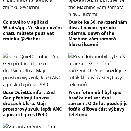
Co nového v aplikaci
Quake ke 30. narozeninám
WhatsApp. Ve skupinovém
dostal novou epizodu
chatu můžete používat
zdarma. Dawn of the
zmínku @všichni
Machine vám zamotá
hlavu iluzemi
Bose QuietComfort 2nd
První fotomobil byl spíš
Gen přebírají funkce
hračka než seriózní
dražších Ultra. Mají
zařízení. O 25 let později je
prostorový zvuk, lepší ANC
foťák klíčová část výbavy
a poslech přes USB-C
telefonů