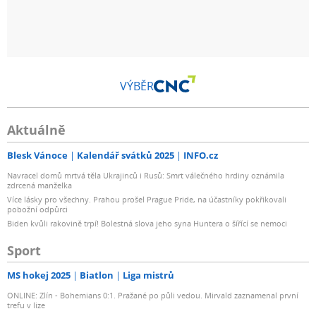
VÝBĚR
Aktuálně
Blesk Vánoce
Kalendář svátků 2025
INFO.cz
Navracel domů mrtvá těla Ukrajinců i Rusů: Smrt válečného hrdiny oznámila
zdrcená manželka
Více lásky pro všechny. Prahou prošel Prague Pride, na účastníky pokřikovali
pobožní odpůrci
Biden kvůli rakovině trpí! Bolestná slova jeho syna Huntera o šířící se nemoci
Sport
MS hokej 2025
Biatlon
Liga mistrů
ONLINE: Zlín - Bohemians 0:1. Pražané po půli vedou. Mirvald zaznamenal první
trefu v lize