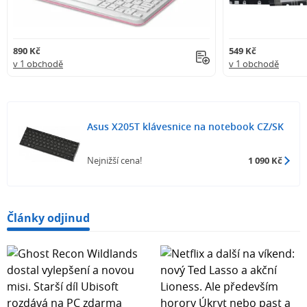
890 Kč
549 Kč
v 1 obchodě
v 1 obchodě
Asus X205T klávesnice na notebook CZ/SK
Nejnižší cena!
1 090 Kč
Články odjinud