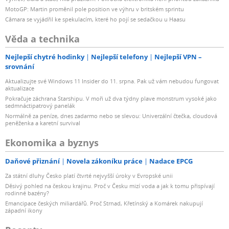
MotoGP: Martin proměnil pole position ve výhru v britském sprintu
Câmara se vyjádřil ke spekulacím, které ho pojí se sedačkou u Haasu
Věda a technika
Nejlepší chytré hodinky
Nejlepší telefony
Nejlepší VPN –
srovnání
Aktualizujte své Windows 11 Insider do 11. srpna. Pak už vám nebudou fungovat
aktualizace
Pokračuje záchrana Starshipu. V moři už dva týdny plave monstrum vysoké jako
sedmnáctipatrový panelák
Normálně za peníze, dnes zadarmo nebo se slevou: Univerzální čtečka, cloudová
peněženka a karetní survival
Ekonomika a byznys
Daňové přiznání
Novela zákoníku práce
Nadace EPCG
Za státní dluhy Česko platí čtvrté nejvyšší úroky v Evropské unii
Děsivý pohled na českou krajinu. Proč v Česku mizí voda a jak k tomu přispívají
rodinné bazény?
Emancipace českých miliardářů. Proč Strnad, Křetínský a Komárek nakupují
západní ikony