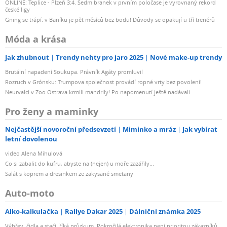
ONLINE: Teplice - Plzeň 3:4. Sedm branek v prvním poločase je vyrovnaný rekord
české ligy
Gning se trápí: v Baníku je pět měsíců bez bodu! Důvody se opakují u tří trenérů
Móda a krása
Jak zhubnout
Trendy nehty pro jaro 2025
Nové make-up trendy
Brutální napadení Soukupa. Právník Agáty promluvil
Rozruch v Grónsku: Trumpova společnost provádí ropné vrty bez povolení!
Neurvalci v Zoo Ostrava krmili mandrily! Po napomenutí ještě nadávali
Pro ženy a maminky
Nejčastější novoroční předsevzetí
Miminko a mráz
Jak vybírat
letní dovolenou
video Alena Mihulová
Co si zabalit do kufru, abyste na (nejen) u moře zazářily...
Salát s koprem a dresinkem ze zakysané smetany
Auto-moto
Alko-kalkulačka
Rallye Dakar 2025
Dálniční známka 2025
Výhřev, čidla a stačí, říká průzkum. Pokročilá elektronika není prioritou zákazníků