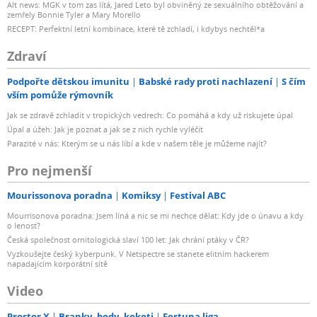
Alt news: MGK v tom zas lítá, Jared Leto byl obviněný ze sexuálního obtěžování a
zemřely Bonnie Tyler a Mary Morello
RECEPT: Perfektní letní kombinace, které tě zchladí, i kdybys nechtěl*a
Zdraví
Podpořte dětskou imunitu
Babské rady proti nachlazení
S čím
vším pomůže rýmovník
Jak se zdravě zchladit v tropických vedrech: Co pomáhá a kdy už riskujete úpal
Úpal a úžeh: Jak je poznat a jak se z nich rychle vyléčit
Parazité v nás: Kterým se u nás líbí a kde v našem těle je můžeme najít?
Pro nejmenší
Mourissonova poradna
Komiksy
Festival ABC
Mourrisonova poradna: Jsem líná a nic se mi nechce dělat: Kdy jde o únavu a kdy
o lenost?
Česká společnost ornitologická slaví 100 let: Jak chrání ptáky v ČR?
Vyzkoušejte český kyberpunk. V Netspectre se stanete elitním hackerem
napadajícím korporátní sítě
Video
Prostor X
Branky, body, kokoti
Fortuna liga