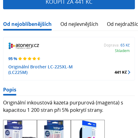
KOUPIT ZA 441 KČ
Od nejoblíbenějších
Od nejlevnějších
Od nejdražší
Doprava:
65 Kč
Skladem
95 %
Originální Brother LC-225XL-M
(LC225M)
441 Kč
Popis
Originální inkoustová kazeta purpurová (magenta) s
kapacitou 1 200 stran při 5% pokrytí strany.