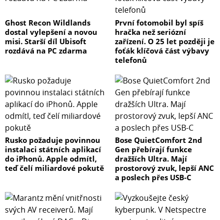
Ghost Recon Wildlands
První fotomobil byl spíš
dostal vylepšení a novou
hračka než seriózní
misi. Starší díl Ubisoft
zařízení. O 25 let později je
rozdává na PC zdarma
foťák klíčová část výbavy
telefonů
Rusko požaduje povinnou
Bose QuietComfort 2nd
instalaci státních aplikací
Gen přebírají funkce
do iPhonů. Apple odmítl,
dražších Ultra. Mají
teď čelí miliardové pokutě
prostorový zvuk, lepší ANC
a poslech přes USB-C