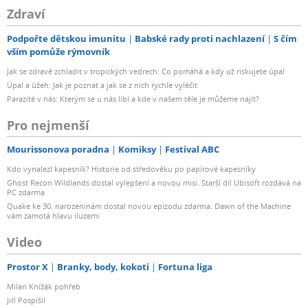
Zdraví
Podpořte dětskou imunitu
Babské rady proti nachlazení
S čím
vším pomůže rýmovník
Jak se zdravě zchladit v tropických vedrech: Co pomáhá a kdy už riskujete úpal
Úpal a úžeh: Jak je poznat a jak se z nich rychle vyléčit
Parazité v nás: Kterým se u nás líbí a kde v našem těle je můžeme najít?
Pro nejmenší
Mourissonova poradna
Komiksy
Festival ABC
Kdo vynalezl kapesník? Historie od středověku po papírové kapesníky
Ghost Recon Wildlands dostal vylepšení a novou misi. Starší díl Ubisoft rozdává na
PC zdarma
Quake ke 30. narozeninám dostal novou epizodu zdarma. Dawn of the Machine
vám zamotá hlavu iluzemi
Video
Prostor X
Branky, body, kokoti
Fortuna liga
Milan Knížák pohřeb
Jiří Pospíšil