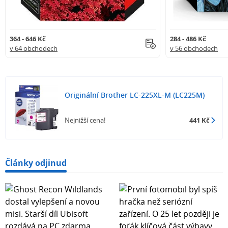
364 - 646 Kč
284 - 486 Kč
v 64 obchodech
v 56 obchodech
Originální Brother LC-225XL-M (LC225M)
Nejnižší cena!
441 Kč
Články odjinud