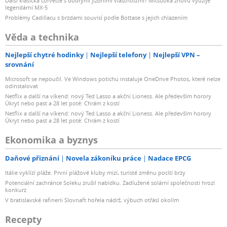
Další klasická corvette s dobrými jízdními vlastnostmi? Mitsuoka znovu využije
legendární MX-5
Problémy Cadillacu s brzdami souvisí podle Bottase s jejich chlazením
Věda a technika
Nejlepší chytré hodinky
Nejlepší telefony
Nejlepší VPN –
srovnání
Microsoft se nepoučil. Ve Windows potichu instaluje OneDrive Photos, které nelze
odinstalovat
Netflix a další na víkend: nový Ted Lasso a akční Lioness. Ale především horory
Úkryt nebo past a 28 let poté: Chrám z kostí
Netflix a další na víkend: nový Ted Lasso a akční Lioness. Ale především horory
Úkryt nebo past a 28 let poté: Chrám z kostí
Ekonomika a byznys
Daňové přiznání
Novela zákoníku práce
Nadace EPCG
Itálie vyklízí pláže. První plážové kluby mizí, turisté změnu pocítí brzy
Potenciální zachránce Soleku zrušil nabídku. Zadlužené solární společnosti hrozí
konkurz
V bratislavské rafinerii Slovnaft hořela nádrž, výbuch otřásl okolím
Recepty