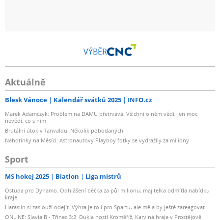
VÝBĚR
Aktuálně
Blesk Vánoce
Kalendář svátků 2025
INFO.cz
Marek Adamczyk: Problém na DAMU přetrvává. Všichni o něm vědí, jen moc
nevědí, co s ním
Brutální útok v Tanvaldu: Několik pobodaných
Nahotinky na Měsíci: Astronautovy Playboy fotky se vydražily za miliony
Sport
MS hokej 2025
Biatlon
Liga mistrů
Ostuda pro Dynamo. Odhlášení béčka za půl milionu, majitelka odmítla nabídku
kraje
Haraslín si zaslouží odejít. Výhra je to i pro Spartu, ale měla by ještě zareagovat
ONLINE: Slavia B - Třinec 3:2. Dukla hostí Kroměříž, Karviná hraje v Prostějově