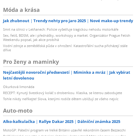
Móda a krása
Jak zhubnout
Trendy nehty pro jaro 2025
Nové make-up trendy
Smrt na silnici v Letňanech: Policie vyšetřuje tragickou nehodu motorkáře
Sex, fetiš, BDSM, ale i přednášky, workshopy a market. Organizátor Prague Fetish
Weekendu popsal, jak akce probíhá
Vodní zdroje a zemědělská půda v ohrožení: Katastrofální sucha přicházejí stále
dříve
Pro ženy a maminky
Nejčastější novoroční předsevzetí
Miminko a mráz
Jak vybírat
letní dovolenou
Okurková limonáda
RECEPT: Kynutý švestkový koláč s drobenkou. Klasika, se kterou zabodujete
Tohle nikdy neříkejte! Slova, kterými rodiče dětem ubližují ze všeho nejvíc
Auto-moto
Alko-kalkulačka
Rallye Dakar 2025
Dálniční známka 2025
MotoGP: Páteční program ve Velké Británii uzavřel rekordním časem Bezzecchi