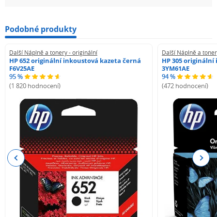
Podobné produkty
Další Náplně a tonery - originální
Další Náplně a tonery
HP 652 originální inkoustová kazeta černá
HP 305 originální
F6V25AE
3YM61AE
95 %
94 %
(1 820 hodnocení)
(472 hodnocení)
Previous
Next