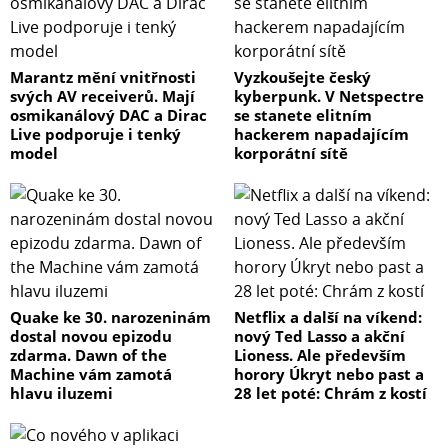
Marantz mění vnitřnosti
Vyzkoušejte český
svých AV receiverů. Mají
kyberpunk. V Netspectre
osmikanálový DAC a Dirac
se stanete elitním
Live podporuje i tenký
hackerem napadajícím
model
korporátní sítě
Quake ke 30. narozeninám
Netflix a další na víkend:
dostal novou epizodu
nový Ted Lasso a akční
zdarma. Dawn of the
Lioness. Ale především
Machine vám zamotá
horory Úkryt nebo past a
hlavu iluzemi
28 let poté: Chrám z kostí