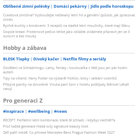
Oblíbené zimní polévky
Domácí pekárny
Jídlo podle horoskopu
Cuketová zmrzlina? Vyzkoušejte nečekaný letní hit a geniální způsob, jak zpracovat
úrodu
Rychlé buchty s broskvemi: 5 receptů na sladké letní moučníky, které mají šťávu
Oopsie bread: Proteinové pečivo lehké jako obláček zvládnete připravit jen ze 3
surovin a bez mouky
Hobby a zábava
BLESK Tlapky
Divoký kačer
Netflix filmy a seriály
Osvěžení ve Schladmingu: Lamy, ferraty i koulovačka v létě jsou jen pár hodin
autem
Tipy na víkend: Harry Potter na výstavě! Folklor, bitvy i setkání vodníků
Přibývá paniky na dovolené: Vnuka paní Soni v hotelu poštípaly štěnice! Lékaři
varují
Pro generaci Z
#inspirace
#wellbeing
#news
RECEPT: Perfektní letní kombinace, které tě zchladí, i kdybys nechtěl*a
Proč každá generace hledá svůj signature beauty look
Září patří módě: Co přinese Mercedes-Benz Prague Fashion Week SS27