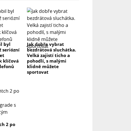
l byl
Jak dobře vybrat
ž seriózní
bezdrátová sluchátka.
let
Velká zajistí ticho a
k klíčová
pohodlí, s malými
elefonů
klidně můžete
sportovat
ch 2 po