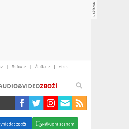
cz
Reflex.cz
Ábíčko.cz
více
AUDIO&VIDEO
ZBOŽÍ
Vyhledat zboží
Nákupní seznam