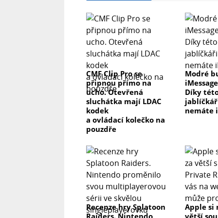
CMF Clip Pro se
Modré b
připnou přímo na
iMessage
ucho. Otevřená
Díky této
sluchátka mají LDAC
jablíčkář
kodek
nemáte 
a ovládací kolečko na
pouzdře
Recenze hry Splatoon
Apple si 
Raiders. Nintendo
větší so