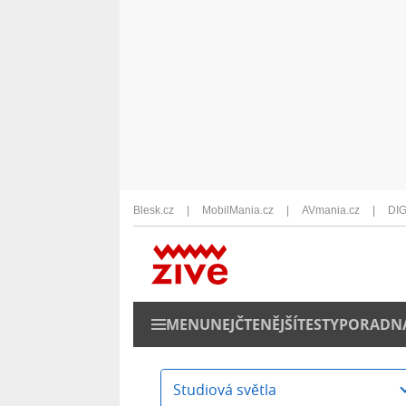
Blesk.cz
MobilMania.cz
AVmania.cz
DIG
MENU
NEJČTENĚJŠÍ
TESTY
PORADN
Studiová světla