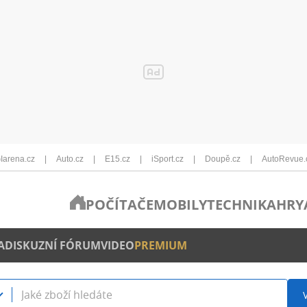
Iarena.cz
Auto.cz
E15.cz
iSport.cz
Doupě.cz
AutoRevue.
POČÍTAČE
MOBILY
TECHNIKA
HRY
A
DISKUZNÍ FÓRUM
VIDEO
PREMIUM