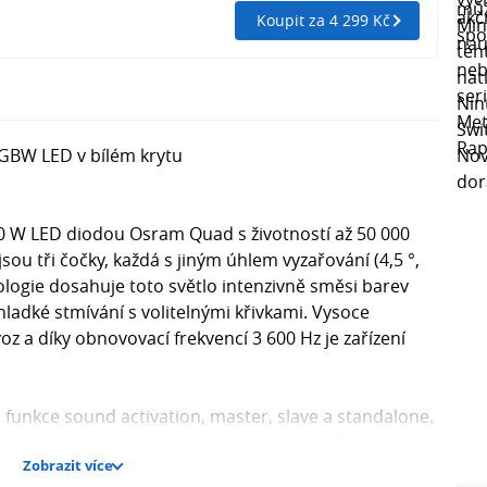
Koupit za 4 299 Kč
GBW LED v bílém krytu
0 W LED diodou Osram Quad s životností až 50 000
ou tři čočky, každá s jiným úhlem vyzařování (4,5 °,
ologie dosahuje toto světlo intenzivně směsi barev
ladké stmívání s volitelnými křivkami. Vysoce
ovoz a díky obnovovací frekvencí 3 600 Hz je zařízení
funkce sound activation, master, slave a standalone.
. Dále zde najdeme i funkci strboskopu a OLED displej se
Zobrazit více
aci. Robustní celokovový kryt poskytuje 3-kolíkové