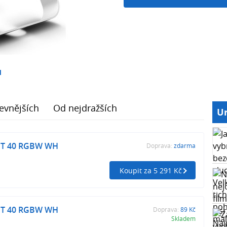
1
evnějších
Od nejdražších
Ur
T 40 RGBW WH
Doprava:
zdarma
Koupit za 5 291 Kč
T 40 RGBW WH
Doprava:
89 Kč
Skladem