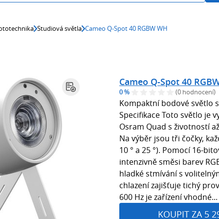
ototechnika
Studiová světla
Cameo Q-Spot 40 RGBW WH
Cameo Q-Spot 40 RGB
0 %
(0 hodnocení)
Kompaktní bodové světlo s
Specifikace Toto světlo j
Osram Quad s životností a
Na výběr jsou tři čočky, kaž
10 ° a 25 °). Pomocí 16-bit
intenzivně směsi barev RGB
hladké stmívání s volitelný
chlazení zajišťuje tichý pr
600 Hz je zařízení vhodné..
KOUPIT ZA 5 2