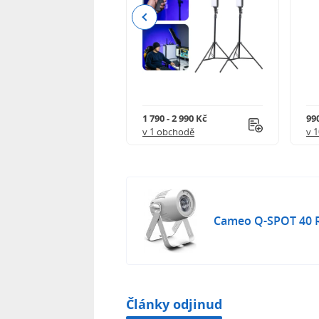
Previous
 - 7 017 Kč
1 790 - 2 990 Kč
990
obchodech
v 1 obchodě
v 
Cameo Q-SPOT 40
Články odjinud