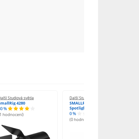
alší Studiová světla
Další Studiová světla
SmallRig 4280
SMALLRIG 6376 SP Air
Spotlight
80 %
0 %
(1 hodnocení)
(0 hodnocení)