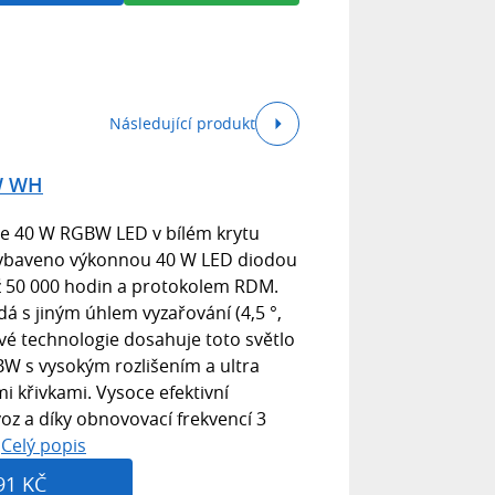
Následující produkt
W WH
e 40 W RGBW LED v bílém krytu
e vybaveno výkonnou 40 W LED diodou
ž 50 000 hodin a protokolem RDM.
dá s jiným úhlem vyzařování (4,5 °,
ové technologie dosahuje toto světlo
W s vysokým rozlišením a ultra
mi křivkami. Vysoce efektivní
ovoz a díky obnovovací frekvencí 3
.
Celý popis
91 KČ