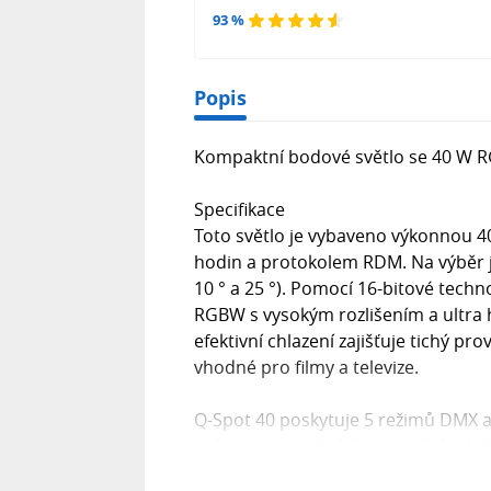
93 %
Popis
Kompaktní bodové světlo se 40 W R
Specifikace
Toto světlo je vybaveno výkonnou 4
hodin a protokolem RDM. Na výběr js
10 ° a 25 °). Pomocí 16-bitové techn
RGBW s vysokým rozlišením a ultra h
efektivní chlazení zajišťuje tichý pr
vhodné pro filmy a televize.
Q-Spot 40 poskytuje 5 režimů DMX a 
K dispozici je i IR dálkové ovládání
čtyřmi tlačítky pro snadnou konfigur