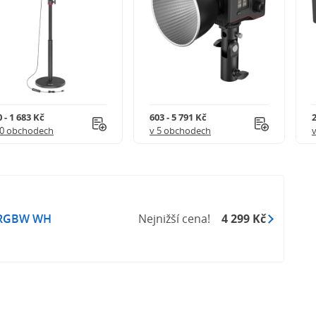
 - 1 683 Kč
603 - 5 791 Kč
2
10 obchodech
v 5 obchodech
 RGBW WH
Nejnižší cena!
4 299 Kč