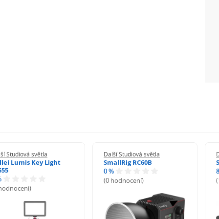
C/50 - 60 Hz
ch zařízení: 5
, 8 900 lx @ 3m
ší Studiová světla
Další Studiová světla
D
llei Lumis Key Light
SmallRig RC60B
555
0 %
%
(0 hodnocení)
 hodnocení)