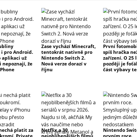
ubliny
Zase vychází Minecraft,
První fotomobi
 i pro Android.
tentokrát nativně pro
spíš hračka ne
 aplikaci už
Nintendo Switch 2.
zařízení. O 25 
i nepoznají, že
Nová verze dorazí v
později je foťá
iPhone
říjnu
část výbavy t
nechá platit za
Netflix a 30
Nintendo Swit
ukromí. Private
nejoblíbenějších filmů
prvním roce.