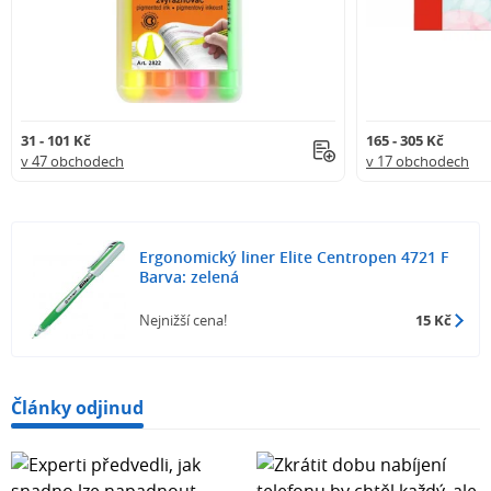
31 - 101 Kč
165 - 305 Kč
v 47 obchodech
v 17 obchodech
Ergonomický liner Elite Centropen 4721 F
Barva: zelená
Nejnižší cena!
15 Kč
Články odjinud