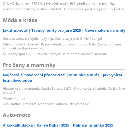
ONLINE: Jablonec - RFS 0:0. Severočeši rozehráli 3. předkolo Konferenční ligy
Transfer za tři miliardy do Realu Madrid: Diomande měl před lety působit v Česku!
Móda a krása
Jak zhubnout
Trendy nehty pro jaro 2025
Nové make-up trendy
Gottova dcera zveřejnila nový klip: Charlotte je jako Olivie Rodrigo!
Televizní diváci, těšte se... Prima vytasila podzimní trumfy! Další Zrádci, oblíbené
kriminálky a žhavé novinky...
Milionový spor s DPP uzavřen? Nejvyšší soud odmítl dovolání Rencaru
Pro ženy a maminky
Nejčastější novoroční předsevzetí
Miminko a mráz
Jak vybírat
letní dovolenou
Hlasatelka a moderátorka Saskia Burešová (80) - Smrt manžela ji zdrtila! Co jí vrátilo
chuť žít?
Veggie Burritos
KVÍZ: Rafťáci. Otestujte své znalosti kultovní letní komedie
Auto-moto
Alko-kalkulačka
Rallye Dakar 2025
Dálniční známka 2025