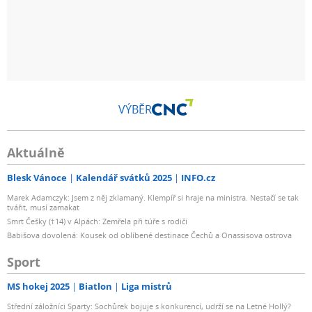
VÝBĚR
Aktuálně
Blesk Vánoce
Kalendář svátků 2025
INFO.cz
Marek Adamczyk: Jsem z něj zklamaný. Klempíř si hraje na ministra. Nestačí se tak
tvářit, musí zamakat
Smrt Češky (†14) v Alpách: Zemřela při túře s rodiči
Babišova dovolená: Kousek od oblíbené destinace Čechů a Onassisova ostrova
Sport
MS hokej 2025
Biatlon
Liga mistrů
Střední záložníci Sparty: Sochůrek bojuje s konkurencí, udrží se na Letné Hollý?