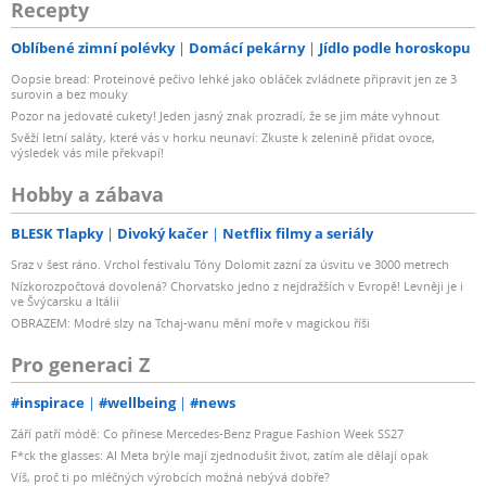
Recepty
Oblíbené zimní polévky
Domácí pekárny
Jídlo podle horoskopu
Oopsie bread: Proteinové pečivo lehké jako obláček zvládnete připravit jen ze 3
surovin a bez mouky
Pozor na jedovaté cukety! Jeden jasný znak prozradí, že se jim máte vyhnout
Svěží letní saláty, které vás v horku neunaví: Zkuste k zelenině přidat ovoce,
výsledek vás mile překvapí!
Hobby a zábava
BLESK Tlapky
Divoký kačer
Netflix filmy a seriály
Sraz v šest ráno. Vrchol festivalu Tóny Dolomit zazní za úsvitu ve 3000 metrech
Nízkorozpočtová dovolená? Chorvatsko jedno z nejdražších v Evropě! Levněji je i
ve Švýcarsku a Itálii
OBRAZEM: Modré slzy na Tchaj-wanu mění moře v magickou říši
Pro generaci Z
#inspirace
#wellbeing
#news
Září patří módě: Co přinese Mercedes-Benz Prague Fashion Week SS27
F*ck the glasses: AI Meta brýle mají zjednodušit život, zatím ale dělají opak
Víš, proč ti po mléčných výrobcích možná nebývá dobře?