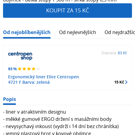
KOUPIT ZA 15 KČ
Od nejoblíbenějších
Od nejlevnějších
Od nejdražší
Doprava:
83 Kč
83 %
Ergonomický liner Elite Centropen
4721 F Barva: zelená
15 Kč
Popis
- liner v atraktivním designu
- měkké gumové ERGO držení s masážními body
- nevysychavý inkoust (vydrží i 14 dní bez chránítka)
- jemný plastový hrot v kovové objímce