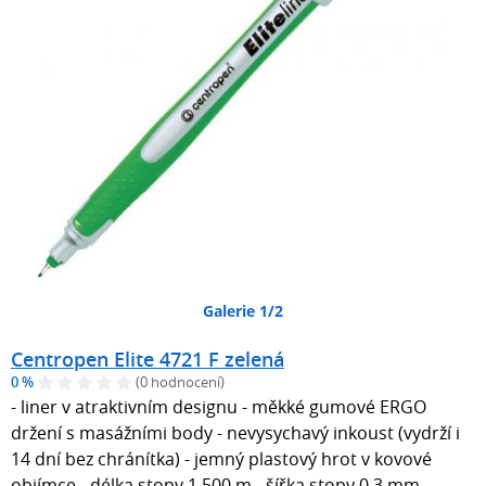
Galerie 1/2
Centropen Elite 4721 F zelená
0 %
(0 hodnocení)
- liner v atraktivním designu - měkké gumové ERGO
držení s masážními body - nevysychavý inkoust (vydrží i
14 dní bez chránítka) - jemný plastový hrot v kovové
objímce - délka stopy 1 500 m - šířka stopy 0,3 mm