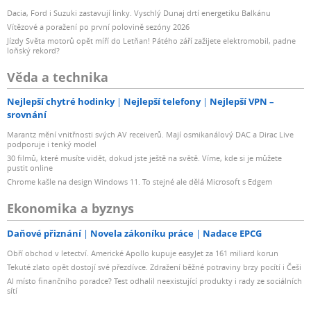
Dacia, Ford i Suzuki zastavují linky. Vyschlý Dunaj drtí energetiku Balkánu
Vítězové a poražení po první polovině sezóny 2026
Jízdy Světa motorů opět míří do Letňan! Pátého září zažijete elektromobil, padne
loňský rekord?
Věda a technika
Nejlepší chytré hodinky
Nejlepší telefony
Nejlepší VPN –
srovnání
Marantz mění vnitřnosti svých AV receiverů. Mají osmikanálový DAC a Dirac Live
podporuje i tenký model
30 filmů, které musíte vidět, dokud jste ještě na světě. Víme, kde si je můžete
pustit online
Chrome kašle na design Windows 11. To stejné ale dělá Microsoft s Edgem
Ekonomika a byznys
Daňové přiznání
Novela zákoníku práce
Nadace EPCG
Obří obchod v letectví. Americké Apollo kupuje easyJet za 161 miliard korun
Tekuté zlato opět dostojí své přezdívce. Zdražení běžné potraviny brzy pocítí i Češi
AI místo finančního poradce? Test odhalil neexistující produkty i rady ze sociálních
sítí