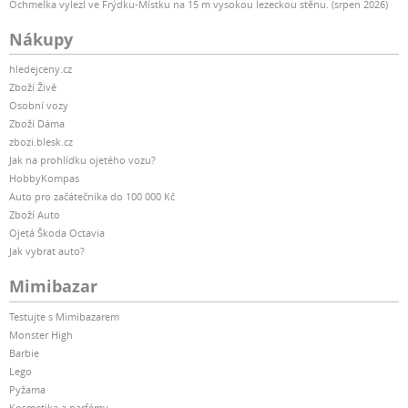
Ochmelka vylezl ve Frýdku-Místku na 15 m vysokou lezeckou stěnu. (srpen 2026)
Nákupy
hledejceny.cz
Zboží Živě
Osobní vozy
Zboží Dáma
zbozi.blesk.cz
Jak na prohlídku ojetého vozu?
HobbyKompas
Auto pro začátečníka do 100 000 Kč
Zboží Auto
Ojetá Škoda Octavia
Jak vybrat auto?
Mimibazar
Testujte s Mimibazarem
Monster High
Barbie
Lego
Pyžama
Kosmetika a parfémy