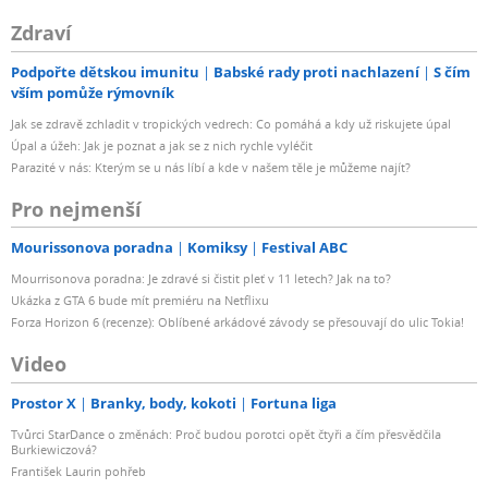
Zdraví
Podpořte dětskou imunitu
Babské rady proti nachlazení
S čím
vším pomůže rýmovník
Jak se zdravě zchladit v tropických vedrech: Co pomáhá a kdy už riskujete úpal
Úpal a úžeh: Jak je poznat a jak se z nich rychle vyléčit
Parazité v nás: Kterým se u nás líbí a kde v našem těle je můžeme najít?
Pro nejmenší
Mourissonova poradna
Komiksy
Festival ABC
Mourrisonova poradna: Je zdravé si čistit pleť v 11 letech? Jak na to?
Ukázka z GTA 6 bude mít premiéru na Netflixu
Forza Horizon 6 (recenze): Oblíbené arkádové závody se přesouvají do ulic Tokia!
Video
Prostor X
Branky, body, kokoti
Fortuna liga
Tvůrci StarDance o změnách: Proč budou porotci opět čtyři a čím přesvědčila
Burkiewiczová?
František Laurin pohřeb