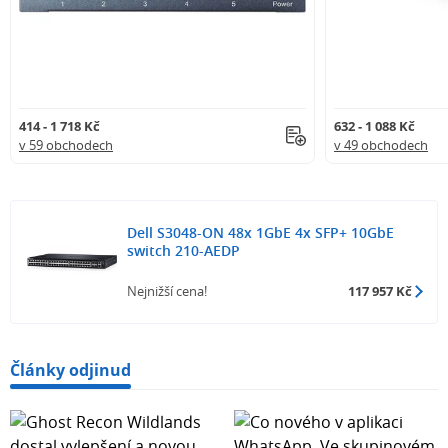
414 - 1 718 Kč
632 - 1 088 Kč
v 59 obchodech
v 49 obchodech
Dell S3048-ON 48x 1GbE 4x SFP+ 10GbE
switch 210-AEDP
Nejnižší cena!
117 957 Kč
Články odjinud