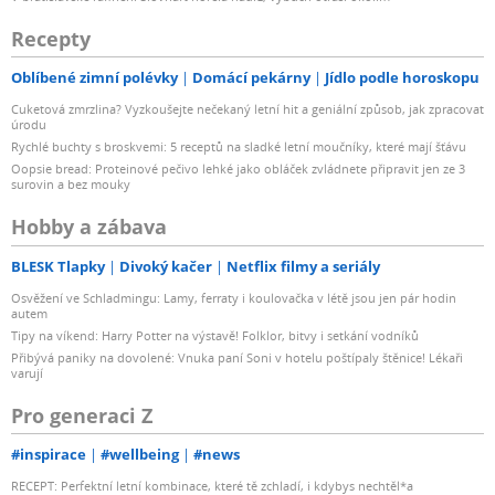
Recepty
Oblíbené zimní polévky
Domácí pekárny
Jídlo podle horoskopu
Cuketová zmrzlina? Vyzkoušejte nečekaný letní hit a geniální způsob, jak zpracovat
úrodu
Rychlé buchty s broskvemi: 5 receptů na sladké letní moučníky, které mají šťávu
Oopsie bread: Proteinové pečivo lehké jako obláček zvládnete připravit jen ze 3
surovin a bez mouky
Hobby a zábava
BLESK Tlapky
Divoký kačer
Netflix filmy a seriály
Osvěžení ve Schladmingu: Lamy, ferraty i koulovačka v létě jsou jen pár hodin
autem
Tipy na víkend: Harry Potter na výstavě! Folklor, bitvy i setkání vodníků
Přibývá paniky na dovolené: Vnuka paní Soni v hotelu poštípaly štěnice! Lékaři
varují
Pro generaci Z
#inspirace
#wellbeing
#news
RECEPT: Perfektní letní kombinace, které tě zchladí, i kdybys nechtěl*a