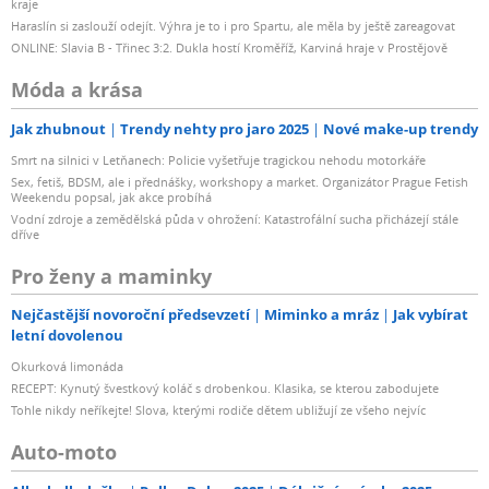
kraje
Haraslín si zaslouží odejít. Výhra je to i pro Spartu, ale měla by ještě zareagovat
ONLINE: Slavia B - Třinec 3:2. Dukla hostí Kroměříž, Karviná hraje v Prostějově
Móda a krása
Jak zhubnout
Trendy nehty pro jaro 2025
Nové make-up trendy
Smrt na silnici v Letňanech: Policie vyšetřuje tragickou nehodu motorkáře
Sex, fetiš, BDSM, ale i přednášky, workshopy a market. Organizátor Prague Fetish
Weekendu popsal, jak akce probíhá
Vodní zdroje a zemědělská půda v ohrožení: Katastrofální sucha přicházejí stále
dříve
Pro ženy a maminky
Nejčastější novoroční předsevzetí
Miminko a mráz
Jak vybírat
letní dovolenou
Okurková limonáda
RECEPT: Kynutý švestkový koláč s drobenkou. Klasika, se kterou zabodujete
Tohle nikdy neříkejte! Slova, kterými rodiče dětem ubližují ze všeho nejvíc
Auto-moto