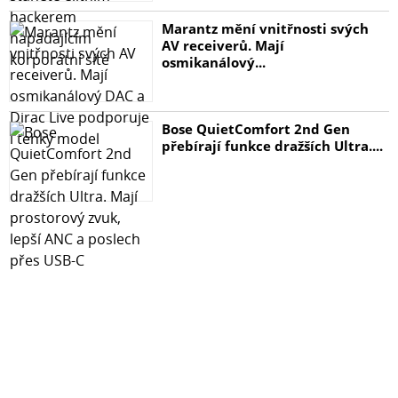
Marantz mění vnitřnosti svých
AV receiverů. Mají
osmikanálový...
Bose QuietComfort 2nd Gen
přebírají funkce dražších Ultra....