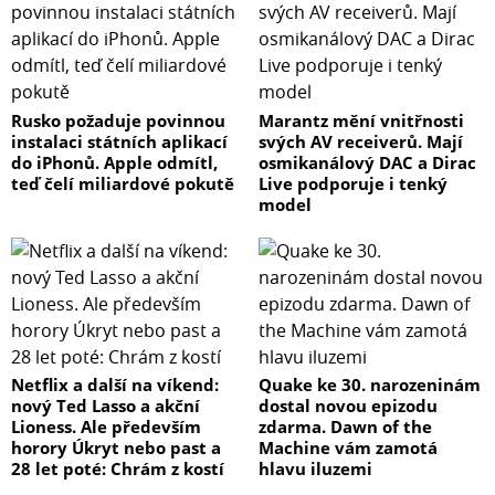
Rusko požaduje povinnou
Marantz mění vnitřnosti
instalaci státních aplikací
svých AV receiverů. Mají
do iPhonů. Apple odmítl,
osmikanálový DAC a Dirac
teď čelí miliardové pokutě
Live podporuje i tenký
model
Netflix a další na víkend:
Quake ke 30. narozeninám
nový Ted Lasso a akční
dostal novou epizodu
Lioness. Ale především
zdarma. Dawn of the
horory Úkryt nebo past a
Machine vám zamotá
28 let poté: Chrám z kostí
hlavu iluzemi