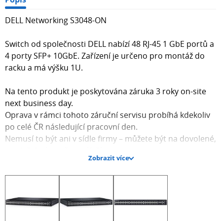
DELL Networking S3048-ON
Switch od společnosti DELL nabízí 48 RJ-45 1 GbE portů a
4 porty SFP+ 10GbE. Zařízení je určeno pro montáž do
racku a má výšku 1U.
Na tento produkt je poskytována záruka 3 roky on-site
next business day.
Oprava v rámci tohoto záruční servisu probíhá kdekoliv
po celé ČR následující pracovní den.
Nemusí to být ani v sídle firmy – můžete být na dovolené,
na služební cestě, nezáleží na tom.
Zobrazit více
Stačí zavolat na tel. číslo 225 308 649, popř. mobil 778
440 533, nahlásit výrobní číslo a závadu a DELL již vše
zařídí.
ZÁKLADNÍ SPECIFIKACE