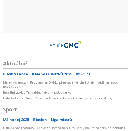
VÝBĚR
Aktuálně
Blesk Vánoce
Kalendář svátků 2025
INFO.cz
Marek Adamczyk: Problém na DAMU přetrvává. Všichni o něm vědí, jen moc
nevědí, co s ním
Brutální útok v Tanvaldu: Několik pobodaných
Nahotinky na Měsíci: Astronautovy Playboy fotky se vydražily za miliony
Sport
MS hokej 2025
Biatlon
Liga mistrů
Ostuda pro Dynamo. Odhlášení béčka za půl milionu, majitelka odmítla nabídku