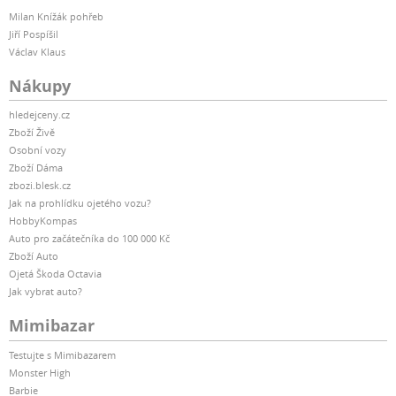
Milan Knížák pohřeb
Jiří Pospíšil
Václav Klaus
Nákupy
hledejceny.cz
Zboží Živě
Osobní vozy
Zboží Dáma
zbozi.blesk.cz
Jak na prohlídku ojetého vozu?
HobbyKompas
Auto pro začátečníka do 100 000 Kč
Zboží Auto
Ojetá Škoda Octavia
Jak vybrat auto?
Mimibazar
Testujte s Mimibazarem
Monster High
Barbie