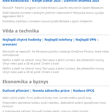
Alko-kalkulačka
Rallye Dakar 2025
Dálniční známka 2025
MotoGP: Páteční program ve Velké Británii uzavřel rekordním časem Bezzecchi
Další klasická corvette s dobrými jízdními vlastnostmi? Mitsuoka znovu využije
legendární MX-5
Problémy Cadillacu s brzdami souvisí podle Bottase s jejich chlazením
Věda a technika
Nejlepší chytré hodinky
Nejlepší telefony
Nejlepší VPN –
srovnání
Microsoft se nepoučil. Ve Windows potichu instaluje OneDrive Photos, které nelze
odinstalovat
Netflix a další na víkend: nový Ted Lasso a akční Lioness. Ale především horory
Úkryt nebo past a 28 let poté: Chrám z kostí
Netflix a další na víkend: nový Ted Lasso a akční Lioness. Ale především horory
Úkryt nebo past a 28 let poté: Chrám z kostí
Ekonomika a byznys
Daňové přiznání
Novela zákoníku práce
Nadace EPCG
Itálie vyklízí pláže. První plážové kluby mizí, turisté změnu pocítí brzy
Potenciální zachránce Soleku zrušil nabídku. Zadlužené solární společnosti hrozí
konkurz
V bratislavské rafinerii Slovnaft hořela nádrž, výbuch otřásl okolím