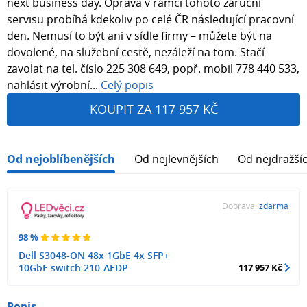
next business day. Oprava v rámci tohoto záruční
servisu probíhá kdekoliv po celé ČR následující pracovní
den. Nemusí to být ani v sídle firmy – můžete být na
dovolené, na služební cestě, nezáleží na tom. Stačí
zavolat na tel. číslo 225 308 649, popř. mobil 778 440 533,
nahlásit výrobní...
Celý popis
KOUPIT ZA 117 957 KČ
Od nejoblíbenějších
Od nejlevnějších
Od nejdražší
Doprava:
zdarma
98 %
Dell S3048-ON 48x 1GbE 4x SFP+
10GbE switch 210-AEDP
117 957 Kč
Popis