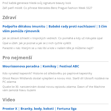
Proč každá generace hledá svůj signature beauty look
Září patří módě: Co přinese Mercedes-Benz Prague Fashion Week SS27
Zdraví
Podpořte dětskou imunitu
Babské rady proti nachlazení
S čím
vším pomůže rýmovník
Jak se zdravě zchladit v tropických vedrech: Co pomáhá a kdy už riskujete úpal
Úpal a úžeh: Jak je poznat a jak se z nich rychle vyléčit
Parazité v nás: Kterým se u nás líbí a kde v našem těle je můžeme najít?
Pro nejmenší
Mourissonova poradna
Komiksy
Festival ABC
Kdo vynalezl kapesník? Historie od středověku po papírové kapesníky
Ghost Recon Wildlands dostal vylepšení a novou misi. Starší díl Ubisoft rozdává na
PC zdarma
Quake ke 30. narozeninám dostal novou epizodu zdarma. Dawn of the Machine
vám zamotá hlavu iluzemi
Video
Prostor X
Branky, body, kokoti
Fortuna liga