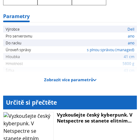
Počet portů: 48 x RJ-45 1GbE, 4x SFP+ 10GbE, 1 x RJ-45
konzolový port, 1 x USB port
Parametry
PoE: ne
Výrobce
Dell
Kapacita přepínače: 260 Gb/s
Pro serverovnu
ano
Rychlost směrování: 131 Mp/s
Do racku
ano
Hmotnost: 5,84 kg
Úroveň správy
s plnou správou (managed)
Hloubka
41 cm
Hmotnost
5800 g
Šířka
43 cm
Zobrazit více parametrů
Určitě si přečtěte
Vyzkoušejte český kyberpunk. V
Netspectre se stanete elitním...