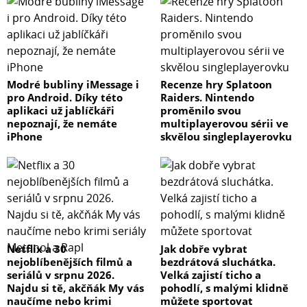
Modré bubliny iMessage i
Recenze hry Splatoon
pro Android. Díky této
Raiders. Nintendo
aplikaci už jablíčkáři
proměnilo svou
nepoznají, že nemáte
multiplayerovou sérii ve
iPhone
skvělou singleplayerovku
Netflix a 30
Jak dobře vybrat
nejoblíbenějších filmů a
bezdrátová sluchátka.
seriálů v srpnu 2026.
Velká zajistí ticho a
Najdu si tě, akčňák My vás
pohodlí, s malými klidně
naučíme nebo krimi
můžete sportovat