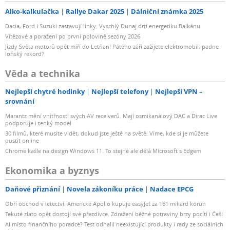
Alko-kalkulačka
Rallye Dakar 2025
Dálniční známka 2025
Dacia, Ford i Suzuki zastavují linky. Vyschlý Dunaj drtí energetiku Balkánu
Vítězové a poražení po první polovině sezóny 2026
Jízdy Světa motorů opět míří do Letňan! Pátého září zažijete elektromobil, padne
loňský rekord?
Věda a technika
Nejlepší chytré hodinky
Nejlepší telefony
Nejlepší VPN –
srovnání
Marantz mění vnitřnosti svých AV receiverů. Mají osmikanálový DAC a Dirac Live
podporuje i tenký model
30 filmů, které musíte vidět, dokud jste ještě na světě. Víme, kde si je můžete
pustit online
Chrome kašle na design Windows 11. To stejné ale dělá Microsoft s Edgem
Ekonomika a byznys
Daňové přiznání
Novela zákoníku práce
Nadace EPCG
Obří obchod v letectví. Americké Apollo kupuje easyJet za 161 miliard korun
Tekuté zlato opět dostojí své přezdívce. Zdražení běžné potraviny brzy pocítí i Češi
AI místo finančního poradce? Test odhalil neexistující produkty i rady ze sociálních