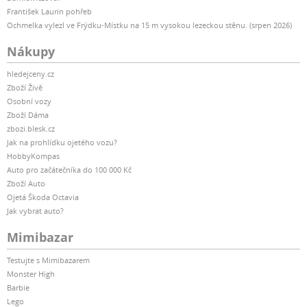
František Laurin pohřeb
Ochmelka vylezl ve Frýdku-Místku na 15 m vysokou lezeckou stěnu. (srpen 2026)
Nákupy
hledejceny.cz
Zboží Živě
Osobní vozy
Zboží Dáma
zbozi.blesk.cz
Jak na prohlídku ojetého vozu?
HobbyKompas
Auto pro začátečníka do 100 000 Kč
Zboží Auto
Ojetá Škoda Octavia
Jak vybrat auto?
Mimibazar
Testujte s Mimibazarem
Monster High
Barbie
Lego