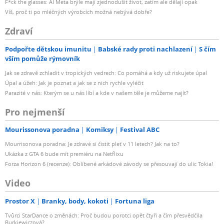
F*ck the glasses: AI Meta brýle mají zjednodušit život, zatím ale dělají opak
Víš, proč ti po mléčných výrobcích možná nebývá dobře?
Zdraví
Podpořte dětskou imunitu
Babské rady proti nachlazení
S čím
vším pomůže rýmovník
Jak se zdravě zchladit v tropických vedrech: Co pomáhá a kdy už riskujete úpal
Úpal a úžeh: Jak je poznat a jak se z nich rychle vyléčit
Parazité v nás: Kterým se u nás líbí a kde v našem těle je můžeme najít?
Pro nejmenší
Mourissonova poradna
Komiksy
Festival ABC
Mourrisonova poradna: Je zdravé si čistit pleť v 11 letech? Jak na to?
Ukázka z GTA 6 bude mít premiéru na Netflixu
Forza Horizon 6 (recenze): Oblíbené arkádové závody se přesouvají do ulic Tokia!
Video
Prostor X
Branky, body, kokoti
Fortuna liga
Tvůrci StarDance o změnách: Proč budou porotci opět čtyři a čím přesvědčila
Burkiewiczová?