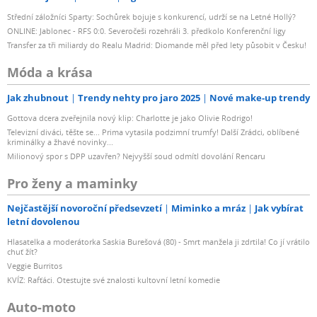
Střední záložníci Sparty: Sochůrek bojuje s konkurencí, udrží se na Letné Hollý?
ONLINE: Jablonec - RFS 0:0. Severočeši rozehráli 3. předkolo Konferenční ligy
Transfer za tři miliardy do Realu Madrid: Diomande měl před lety působit v Česku!
Móda a krása
Jak zhubnout
Trendy nehty pro jaro 2025
Nové make-up trendy
Gottova dcera zveřejnila nový klip: Charlotte je jako Olivie Rodrigo!
Televizní diváci, těšte se... Prima vytasila podzimní trumfy! Další Zrádci, oblíbené
kriminálky a žhavé novinky...
Milionový spor s DPP uzavřen? Nejvyšší soud odmítl dovolání Rencaru
Pro ženy a maminky
Nejčastější novoroční předsevzetí
Miminko a mráz
Jak vybírat
letní dovolenou
Hlasatelka a moderátorka Saskia Burešová (80) - Smrt manžela ji zdrtila! Co jí vrátilo
chuť žít?
Veggie Burritos
KVÍZ: Rafťáci. Otestujte své znalosti kultovní letní komedie
Auto-moto