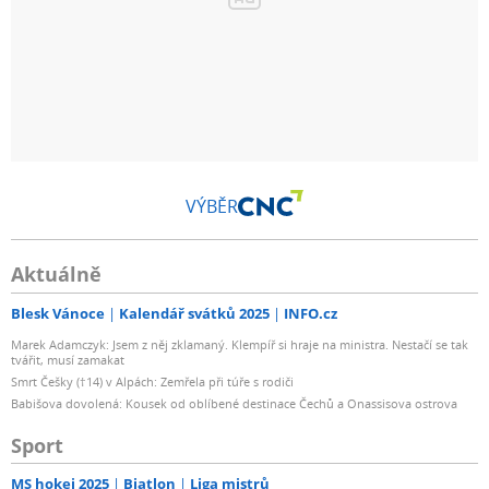
VÝBĚR
Aktuálně
Blesk Vánoce
Kalendář svátků 2025
INFO.cz
Marek Adamczyk: Jsem z něj zklamaný. Klempíř si hraje na ministra. Nestačí se tak
tvářit, musí zamakat
Smrt Češky (†14) v Alpách: Zemřela při túře s rodiči
Babišova dovolená: Kousek od oblíbené destinace Čechů a Onassisova ostrova
Sport
MS hokej 2025
Biatlon
Liga mistrů