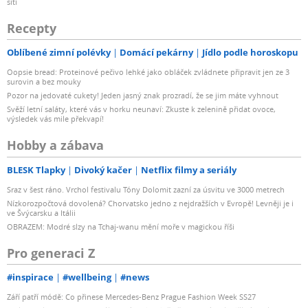
sítí
Recepty
Oblíbené zimní polévky
Domácí pekárny
Jídlo podle horoskopu
Oopsie bread: Proteinové pečivo lehké jako obláček zvládnete připravit jen ze 3
surovin a bez mouky
Pozor na jedovaté cukety! Jeden jasný znak prozradí, že se jim máte vyhnout
Svěží letní saláty, které vás v horku neunaví: Zkuste k zelenině přidat ovoce,
výsledek vás mile překvapí!
Hobby a zábava
BLESK Tlapky
Divoký kačer
Netflix filmy a seriály
Sraz v šest ráno. Vrchol festivalu Tóny Dolomit zazní za úsvitu ve 3000 metrech
Nízkorozpočtová dovolená? Chorvatsko jedno z nejdražších v Evropě! Levněji je i
ve Švýcarsku a Itálii
OBRAZEM: Modré slzy na Tchaj-wanu mění moře v magickou říši
Pro generaci Z
#inspirace
#wellbeing
#news
Září patří módě: Co přinese Mercedes-Benz Prague Fashion Week SS27