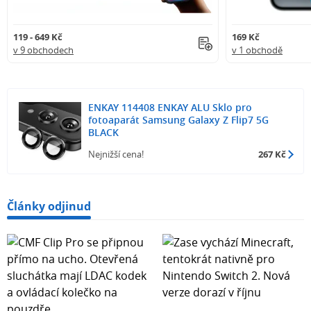
119 - 649 Kč
169 Kč
v 9 obchodech
v 1 obchodě
ENKAY 114408 ENKAY ALU Sklo pro
fotoaparát Samsung Galaxy Z Flip7 5G
BLACK
Nejnižší cena!
267 Kč
Články odjinud