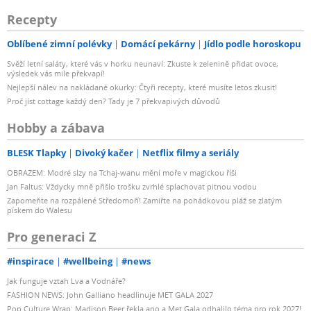
Recepty
Oblíbené zimní polévky
Domácí pekárny
Jídlo podle horoskopu
Svěží letní saláty, které vás v horku neunaví: Zkuste k zelenině přidat ovoce,
výsledek vás mile překvapí!
Nejlepší nálev na nakládané okurky: Čtyři recepty, které musíte letos zkusit!
Proč jíst cottage každý den? Tady je 7 překvapivých důvodů
Hobby a zábava
BLESK Tlapky
Divoký kačer
Netflix filmy a seriály
OBRAZEM: Modré slzy na Tchaj-wanu mění moře v magickou říši
Jan Faltus: Vždycky mně přišlo trošku zvrhlé splachovat pitnou vodou
Zapomeňte na rozpálené Středomoří! Zamiřte na pohádkovou pláž se zlatým
pískem do Walesu
Pro generaci Z
#inspirace
#wellbeing
#news
Jak funguje vztah Lva a Vodnáře?
FASHION NEWS: John Galliano headlinuje MET GALA 2027
Pop Culture Wrap: Madison Beer řekla ano a Met Gala odhalilo téma pro rok 2027!