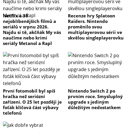
Netflix a 30
Recenze hry Splatoon
nejoblíbenějších filmů a
Raiders. Nintendo
seriálů v srpnu 2026.
proměnilo svou
Najdu si tě, akčňák My vás
multiplayerovou sérii ve
naučíme nebo krimi
skvělou singleplayerovku
seriály Metanol a Rapl
První fotomobil byl spíš
Nintendo Switch 2 po
hračka než seriózní
prvním roce. Smysluplný
zařízení. O 25 let později je
upgrade s jediným
foťák klíčová část výbavy
důležitým nedostatkem
telefonů