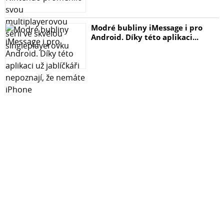
Modré bubliny iMessage i pro
Android. Díky této aplikaci...