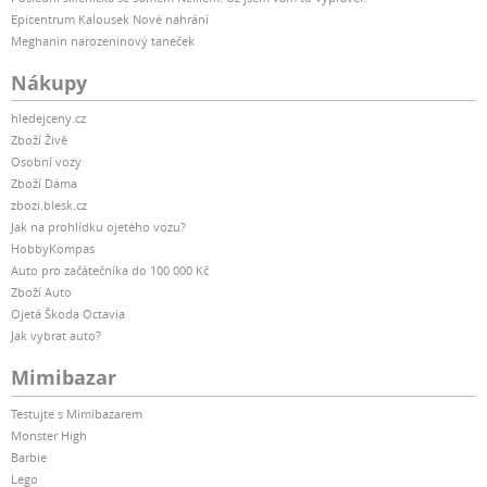
Epicentrum Kalousek Nové nahrání
Meghanin narozeninový taneček
Nákupy
hledejceny.cz
Zboží Živě
Osobní vozy
Zboží Dáma
zbozi.blesk.cz
Jak na prohlídku ojetého vozu?
HobbyKompas
Auto pro začátečníka do 100 000 Kč
Zboží Auto
Ojetá Škoda Octavia
Jak vybrat auto?
Mimibazar
Testujte s Mimibazarem
Monster High
Barbie
Lego