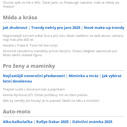
Okuliar zpět ve hře o NHL: Čekal jsem, co Pittsburgh nabídne. Vrátí se někdy do
Hradce?
Móda a krása
Jak zhubnout
Trendy nehty pro jaro 2025
Nové make-up trendy
Nejpomalejší koncert světa! Dva a půl roku čekali nadšenci na další akord, varhany
mají hrát přes 600 let
Havárie v Praze 6: Tisíce lidí bez vody!
Skromné narozeniny manželky prince Harryho: Oslavu Meghan sabotovali psi!
Místo dárků ukázala figuru
Pro ženy a maminky
Nejčastější novoroční předsevzetí
Miminko a mráz
Jak vybírat
letní dovolenou
Thajské nudle s červeným kari a paprikami
Kamila Nývltová (37): Občas potřebuji mít ve všem pravdu...
Děti by neměly jíst houby! Je to pravda? Záleží na věku a množství
Auto-moto
Alko-kalkulačka
Rallye Dakar 2025
Dálniční známka 2025