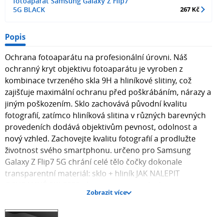
fotoaparát Samsung Galaxy Z Flip7
5G BLACK
267 Kč
Popis
Ochrana fotoaparátu na profesionální úrovni. Náš
ochranný kryt objektivu fotoaparátu je vyroben z
kombinace tvrzeného skla 9H a hliníkové slitiny, což
zajišťuje maximální ochranu před poškrábáním, nárazy a
jiným poškozením. Sklo zachovává původní kvalitu
fotografií, zatímco hliníková slitina v různých barevných
provedeních dodává objektivům pevnost, odolnost a
nový vzhled. Zachovejte kvalitu fotografií a prodlužte
životnost svého smartphonu. určeno pro Samsung
Galaxy Z Flip7 5G chrání celé tělo čočky dokonale
transparentní materiál: sklo + hliník JAK NALEPIT
OCHRANNÉ SKLO?Před samotnou instalací
Zobrazit více
doporučujeme zkontrolovat správnost skla přiložením
skla k smartphonu. 1. Důkladně vyčistěte displej