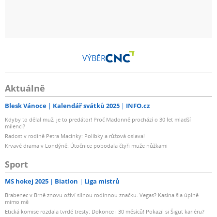
VÝBĚR
Aktuálně
Blesk Vánoce
Kalendář svátků 2025
INFO.cz
Kdyby to dělal muž, je to predátor! Proč Madonně prochází o 30 let mladší
milenci?
Radost v rodině Petra Macinky: Polibky a růžová oslava!
Krvavé drama v Londýně: Útočnice pobodala čtyři muže nůžkami
Sport
MS hokej 2025
Biatlon
Liga mistrů
Brabenec v Brně znovu oživí silnou rodinnou značku. Vegas? Kasina šla úplně
mimo mě
Etická komise rozdala tvrdé tresty: Dokonce i 30 měsíců! Pokazil si Šigut kariéru?