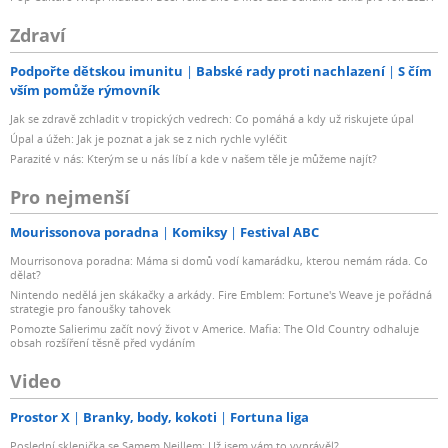
Zdraví
Podpořte dětskou imunitu
Babské rady proti nachlazení
S čím
vším pomůže rýmovník
Jak se zdravě zchladit v tropických vedrech: Co pomáhá a kdy už riskujete úpal
Úpal a úžeh: Jak je poznat a jak se z nich rychle vyléčit
Parazité v nás: Kterým se u nás líbí a kde v našem těle je můžeme najít?
Pro nejmenší
Mourissonova poradna
Komiksy
Festival ABC
Mourrisonova poradna: Máma si domů vodí kamarádku, kterou nemám ráda. Co
dělat?
Nintendo nedělá jen skákačky a arkády. Fire Emblem: Fortune's Weave je pořádná
strategie pro fanoušky tahovek
Pomozte Salierimu začít nový život v Americe. Mafia: The Old Country odhaluje
obsah rozšíření těsně před vydáním
Video
Prostor X
Branky, body, kokoti
Fortuna liga
Poslední sklenička se Samem Neillem: Už jsem vám to vyprávěl?