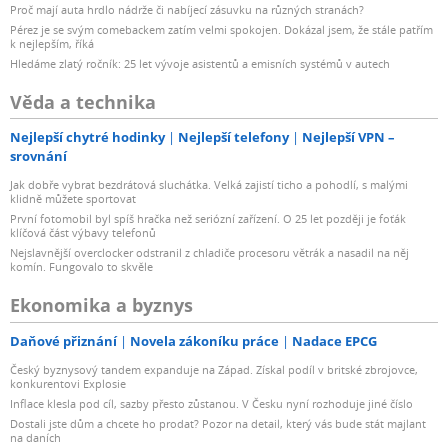
Proč mají auta hrdlo nádrže či nabíjecí zásuvku na různých stranách?
Pérez je se svým comebackem zatím velmi spokojen. Dokázal jsem, že stále patřím
k nejlepším, říká
Hledáme zlatý ročník: 25 let vývoje asistentů a emisních systémů v autech
Věda a technika
Nejlepší chytré hodinky
Nejlepší telefony
Nejlepší VPN –
srovnání
Jak dobře vybrat bezdrátová sluchátka. Velká zajistí ticho a pohodlí, s malými
klidně můžete sportovat
První fotomobil byl spíš hračka než seriózní zařízení. O 25 let později je foťák
klíčová část výbavy telefonů
Nejslavnější overclocker odstranil z chladiče procesoru větrák a nasadil na něj
komín. Fungovalo to skvěle
Ekonomika a byznys
Daňové přiznání
Novela zákoníku práce
Nadace EPCG
Český byznysový tandem expanduje na Západ. Získal podíl v britské zbrojovce,
konkurentovi Explosie
Inflace klesla pod cíl, sazby přesto zůstanou. V Česku nyní rozhoduje jiné číslo
Dostali jste dům a chcete ho prodat? Pozor na detail, který vás bude stát majlant
na daních