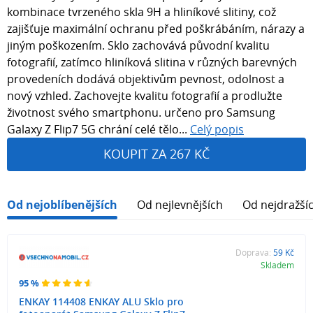
kombinace tvrzeného skla 9H a hliníkové slitiny, což
zajišťuje maximální ochranu před poškrábáním, nárazy a
jiným poškozením. Sklo zachovává původní kvalitu
fotografií, zatímco hliníková slitina v různých barevných
provedeních dodává objektivům pevnost, odolnost a
nový vzhled. Zachovejte kvalitu fotografií a prodlužte
životnost svého smartphonu. určeno pro Samsung
Galaxy Z Flip7 5G chrání celé tělo...
Celý popis
KOUPIT ZA 267 KČ
Od nejoblíbenějších
Od nejlevnějších
Od nejdražší
Doprava:
59 Kč
Skladem
95 %
ENKAY 114408 ENKAY ALU Sklo pro