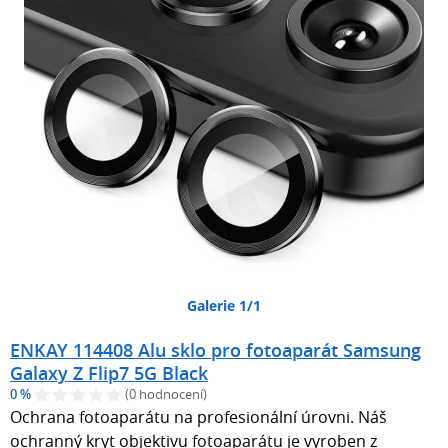
Galerie 1/1
ENKAY 114408 Alu sklo pro fotoaparát Samsung
Galaxy Z Flip7 5G Black
0 %
(0 hodnocení)
Ochrana fotoaparátu na profesionální úrovni. Náš
ochranný kryt objektivu fotoaparátu je vyroben z