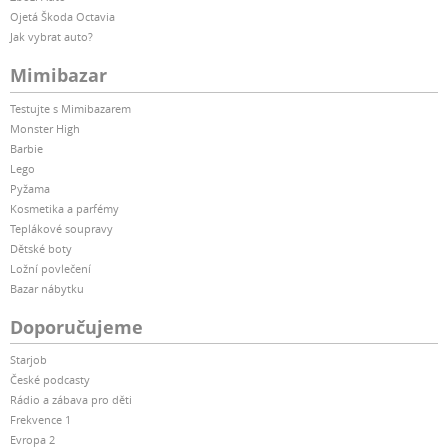
Ojetá Škoda Octavia
Jak vybrat auto?
Mimibazar
Testujte s Mimibazarem
Monster High
Barbie
Lego
Pyžama
Kosmetika a parfémy
Teplákové soupravy
Dětské boty
Ložní povlečení
Bazar nábytku
Doporučujeme
Starjob
České podcasty
Rádio a zábava pro děti
Frekvence 1
Evropa 2