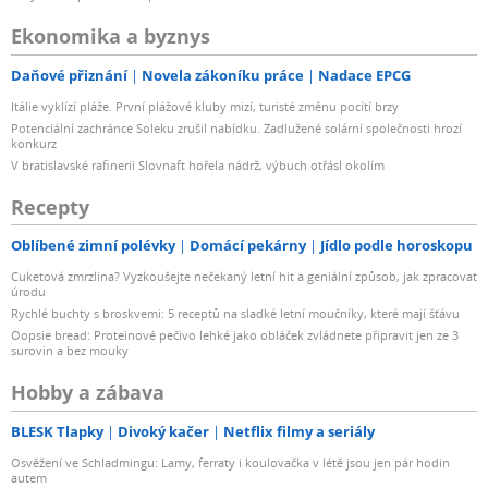
Ekonomika a byznys
Daňové přiznání
Novela zákoníku práce
Nadace EPCG
Itálie vyklízí pláže. První plážové kluby mizí, turisté změnu pocítí brzy
Potenciální zachránce Soleku zrušil nabídku. Zadlužené solární společnosti hrozí
konkurz
V bratislavské rafinerii Slovnaft hořela nádrž, výbuch otřásl okolím
Recepty
Oblíbené zimní polévky
Domácí pekárny
Jídlo podle horoskopu
Cuketová zmrzlina? Vyzkoušejte nečekaný letní hit a geniální způsob, jak zpracovat
úrodu
Rychlé buchty s broskvemi: 5 receptů na sladké letní moučníky, které mají šťávu
Oopsie bread: Proteinové pečivo lehké jako obláček zvládnete připravit jen ze 3
surovin a bez mouky
Hobby a zábava
BLESK Tlapky
Divoký kačer
Netflix filmy a seriály
Osvěžení ve Schladmingu: Lamy, ferraty i koulovačka v létě jsou jen pár hodin
autem