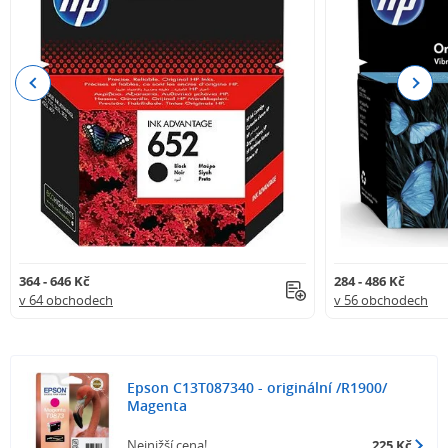
Previous
Next
364 - 646 Kč
284 - 486 Kč
v 64 obchodech
v 56 obchodech
Epson C13T087340 - originální /R1900/
Magenta
Nejnižší cena!
225 Kč