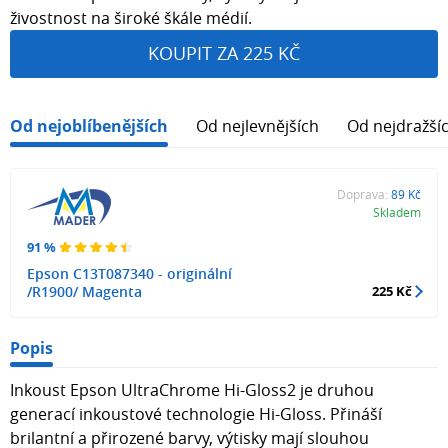
živostnost na široké škále médií.
KOUPIT ZA 225 KČ
Od nejoblíbenějších
Od nejlevnějších
Od nejdražší
Doprava:
89 Kč
Skladem
91 %
Epson C13T087340 - originální
/R1900/ Magenta
225 Kč
Popis
Inkoust Epson UltraChrome Hi-Gloss2 je druhou
generací inkoustové technologie Hi-Gloss. Přináší
brilantní a přirozené barvy, výtisky mají slouhou