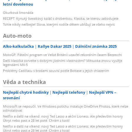
letní dovolenou
Okurková limonáda
RECEPT: Kynutý švestkový koláč s drobenkou. Klasika, se kterou zabodujete
Tohle nikdy neříkejte! Slova, kterými rodiče dětem ubližují ze všeho nejvíc
Auto-moto
Alko-kalkulačka
Rallye Dakar 2025
Dálniční známka 2025
MotoGP: Páteční program ve Velké Británii uzavřel rekordním časem Bezzecchi
Další klasická corvette s dobrými jízdními vlastnostmi? Mitsuoka znovu využije
legendární MX-5
Problémy Cadillacu s brzdami souvisí podle Bottase s jejich chlazením
Věda a technika
Nejlepší chytré hodinky
Nejlepší telefony
Nejlepší VPN –
srovnání
Microsoft se nepoučil. Ve Windows potichu instaluje OneDrive Photos, které nelze
odinstalovat
Netflix a další na víkend: nový Ted Lasso a akční Lioness. Ale především horory
Úkryt nebo past a 28 let poté: Chrám z kostí
Netflix a další na víkend: nový Ted Lasso a akční Lioness. Ale především horory
Úkryt nebo past a 28 let poté: Chrám z kostí