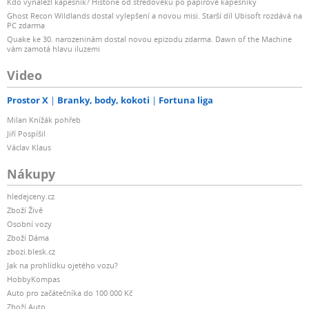
Kdo vynalezl kapesník? Historie od středověku po papírové kapesníky
Ghost Recon Wildlands dostal vylepšení a novou misi. Starší díl Ubisoft rozdává na
PC zdarma
Quake ke 30. narozeninám dostal novou epizodu zdarma. Dawn of the Machine
vám zamotá hlavu iluzemi
Video
Prostor X
Branky, body, kokoti
Fortuna liga
Milan Knížák pohřeb
Jiří Pospíšil
Václav Klaus
Nákupy
hledejceny.cz
Zboží Živě
Osobní vozy
Zboží Dáma
zbozi.blesk.cz
Jak na prohlídku ojetého vozu?
HobbyKompas
Auto pro začátečníka do 100 000 Kč
Zboží Auto