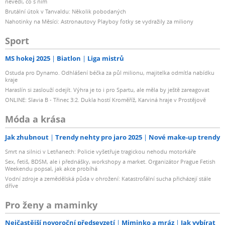
nevědí, co s ním
Brutální útok v Tanvaldu: Několik pobodaných
Nahotinky na Měsíci: Astronautovy Playboy fotky se vydražily za miliony
Sport
MS hokej 2025
Biatlon
Liga mistrů
Ostuda pro Dynamo. Odhlášení béčka za půl milionu, majitelka odmítla nabídku
kraje
Haraslín si zaslouží odejít. Výhra je to i pro Spartu, ale měla by ještě zareagovat
ONLINE: Slavia B - Třinec 3:2. Dukla hostí Kroměříž, Karviná hraje v Prostějově
Móda a krása
Jak zhubnout
Trendy nehty pro jaro 2025
Nové make-up trendy
Smrt na silnici v Letňanech: Policie vyšetřuje tragickou nehodu motorkáře
Sex, fetiš, BDSM, ale i přednášky, workshopy a market. Organizátor Prague Fetish
Weekendu popsal, jak akce probíhá
Vodní zdroje a zemědělská půda v ohrožení: Katastrofální sucha přicházejí stále
dříve
Pro ženy a maminky
Nejčastější novoroční předsevzetí
Miminko a mráz
Jak vybírat