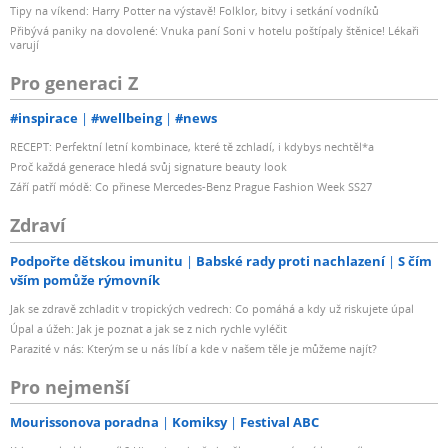
Tipy na víkend: Harry Potter na výstavě! Folklor, bitvy i setkání vodníků
Přibývá paniky na dovolené: Vnuka paní Soni v hotelu poštípaly štěnice! Lékaři
varují
Pro generaci Z
#inspirace
#wellbeing
#news
RECEPT: Perfektní letní kombinace, které tě zchladí, i kdybys nechtěl*a
Proč každá generace hledá svůj signature beauty look
Září patří módě: Co přinese Mercedes-Benz Prague Fashion Week SS27
Zdraví
Podpořte dětskou imunitu
Babské rady proti nachlazení
S čím
vším pomůže rýmovník
Jak se zdravě zchladit v tropických vedrech: Co pomáhá a kdy už riskujete úpal
Úpal a úžeh: Jak je poznat a jak se z nich rychle vyléčit
Parazité v nás: Kterým se u nás líbí a kde v našem těle je můžeme najít?
Pro nejmenší
Mourissonova poradna
Komiksy
Festival ABC