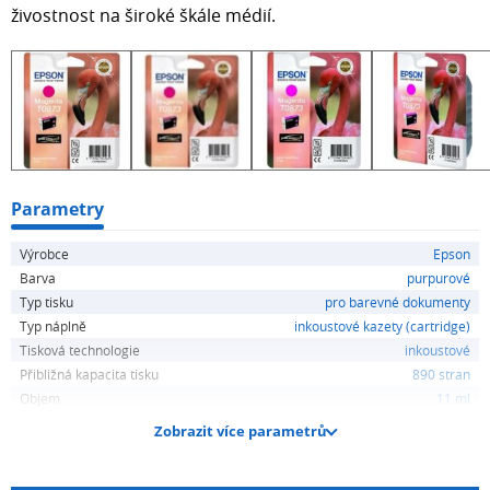
živostnost na široké škále médií.
Parametry
Výrobce
Epson
Barva
purpurové
Typ tisku
pro barevné dokumenty
Typ náplně
inkoustové kazety (cartridge)
Tisková technologie
inkoustové
Přibližná kapacita tisku
890 stran
Objem
11 ml
Zobrazit více parametrů