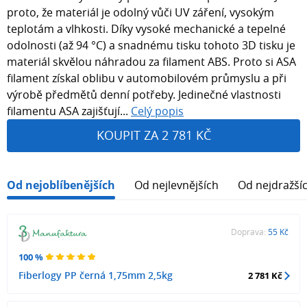
proto, že materiál je odolný vůči UV záření, vysokým
teplotám a vlhkosti. Díky vysoké mechanické a tepelné
odolnosti (až 94 °C) a snadnému tisku tohoto 3D tisku je
materiál skvělou náhradou za filament ABS. Proto si ASA
filament získal oblibu v automobilovém průmyslu a při
výrobě předmětů denní potřeby. Jedinečné vlastnosti
filamentu ASA zajišťují...
Celý popis
KOUPIT ZA 2 781 KČ
Od nejoblíbenějších
Od nejlevnějších
Od nejdražší
Doprava:
55 Kč
100 %
Fiberlogy PP černá 1,75mm 2,5kg
2 781 Kč