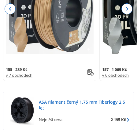
Previous
Next
155 - 289 Kč
157 - 1 069 Kč
v 7 obchodech
v 6 obchodech
ASA filament černý 1,75 mm Fiberlogy 2,5
kg
Nejnižší cena!
2 195 Kč