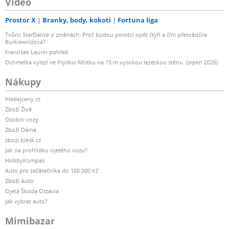
Video
Prostor X
Branky, body, kokoti
Fortuna liga
Tvůrci StarDance o změnách: Proč budou porotci opět čtyři a čím přesvědčila
Burkiewiczová?
František Laurin pohřeb
Ochmelka vylezl ve Frýdku-Místku na 15 m vysokou lezeckou stěnu. (srpen 2026)
Nákupy
hledejceny.cz
Zboží Živě
Osobní vozy
Zboží Dáma
zbozi.blesk.cz
Jak na prohlídku ojetého vozu?
HobbyKompas
Auto pro začátečníka do 100 000 Kč
Zboží Auto
Ojetá Škoda Octavia
Jak vybrat auto?
Mimibazar