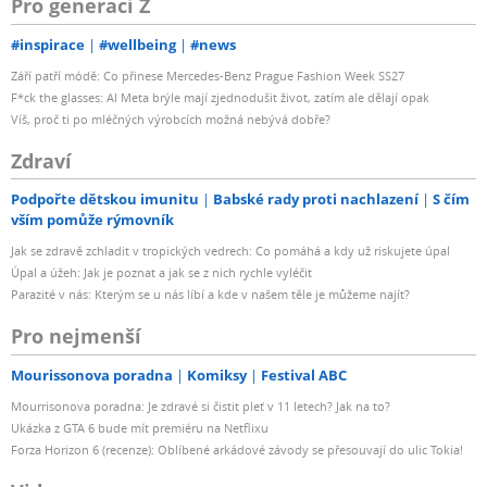
Pro generaci Z
#inspirace
#wellbeing
#news
Září patří módě: Co přinese Mercedes-Benz Prague Fashion Week SS27
F*ck the glasses: AI Meta brýle mají zjednodušit život, zatím ale dělají opak
Víš, proč ti po mléčných výrobcích možná nebývá dobře?
Zdraví
Podpořte dětskou imunitu
Babské rady proti nachlazení
S čím
vším pomůže rýmovník
Jak se zdravě zchladit v tropických vedrech: Co pomáhá a kdy už riskujete úpal
Úpal a úžeh: Jak je poznat a jak se z nich rychle vyléčit
Parazité v nás: Kterým se u nás líbí a kde v našem těle je můžeme najít?
Pro nejmenší
Mourissonova poradna
Komiksy
Festival ABC
Mourrisonova poradna: Je zdravé si čistit pleť v 11 letech? Jak na to?
Ukázka z GTA 6 bude mít premiéru na Netflixu
Forza Horizon 6 (recenze): Oblíbené arkádové závody se přesouvají do ulic Tokia!