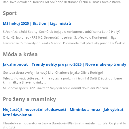
Babišova dovolená: Kousek od oblíbené destinace Čechů a Onassisova ostrova
Sport
MS hokej 2025
Biatlon
Liga mistrů
Střední záložníci Sparty: Sochůrek bojuje s konkurencí, udrží se na Letné Hollý?
ONLINE: Jablonec - RFS 0:0. Severočeši rozehráli 3. předkolo Konferenční ligy
Transfer za tři miliardy do Realu Madrid: Diomande měl před lety působit v Česku!
Móda a krása
Jak zhubnout
Trendy nehty pro jaro 2025
Nové make-up trendy
Gottova dcera zveřejnila nový klip: Charlotte je jako Olivie Rodrigo!
Televizní diváci, těšte se... Prima vytasila podzimní trumfy! Další Zrádci, oblíbené
kriminálky a žhavé novinky...
Milionový spor s DPP uzavřen? Nejvyšší soud odmítl dovolání Rencaru
Pro ženy a maminky
Nejčastější novoroční předsevzetí
Miminko a mráz
Jak vybírat
letní dovolenou
Hlasatelka a moderátorka Saskia Burešová (80) - Smrt manžela ji zdrtila! Co jí vrátilo
chuť žít?