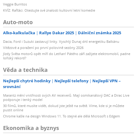
Veggie Burritos
KVÍZ: Rafťáci. Otestujte své znalosti kultovní letní komedie
Auto-moto
Alko-kalkulačka
Rallye Dakar 2025
Dálniční známka 2025
Dacia, Ford i Suzuki zastavují linky. Vyschlý Dunaj drtí energetiku Balkánu
Vítězové a poražení po první polovině sezóny 2026
Jízdy Světa motorů opět míří do Letňan! Pátého září zažijete elektromobil, padne
loňský rekord?
Věda a technika
Nejlepší chytré hodinky
Nejlepší telefony
Nejlepší VPN –
srovnání
Marantz mění vnitřnosti svých AV receiverů. Mají osmikanálový DAC a Dirac Live
podporuje i tenký model
30 filmů, které musíte vidět, dokud jste ještě na světě. Víme, kde si je můžete
pustit online
Chrome kašle na design Windows 11. To stejné ale dělá Microsoft s Edgem
Ekonomika a byznys