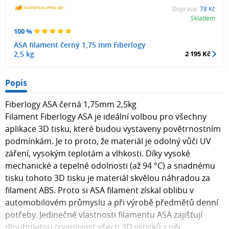
Doprava:
78 Kč
Skladem
100 %
ASA filament černý 1,75 mm Fiberlogy
2,5 kg
2 195 Kč
Popis
Fiberlogy ASA černá 1,75mm 2,5kg
Filament Fiberlogy ASA je ideální volbou pro všechny
aplikace 3D tisku, které budou vystaveny povětrnostním
podmínkám. Je to proto, že materiál je odolný vůči UV
záření, vysokým teplotám a vlhkosti. Díky vysoké
mechanické a tepelné odolnosti (až 94 °C) a snadnému
tisku tohoto 3D tisku je materiál skvělou náhradou za
filament ABS. Proto si ASA filament získal oblibu v
automobilovém průmyslu a při výrobě předmětů denní
potřeby. Jedinečné vlastnosti filamentu ASA zajišťují
dlouholetou trvanlivost všech 3D výtisků z něj