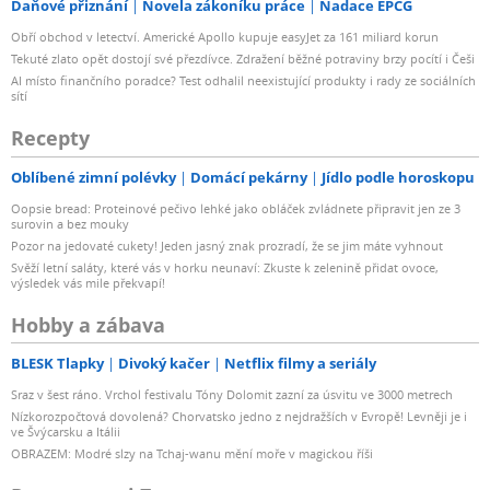
Daňové přiznání
Novela zákoníku práce
Nadace EPCG
Obří obchod v letectví. Americké Apollo kupuje easyJet za 161 miliard korun
Tekuté zlato opět dostojí své přezdívce. Zdražení běžné potraviny brzy pocítí i Češi
AI místo finančního poradce? Test odhalil neexistující produkty i rady ze sociálních
sítí
Recepty
Oblíbené zimní polévky
Domácí pekárny
Jídlo podle horoskopu
Oopsie bread: Proteinové pečivo lehké jako obláček zvládnete připravit jen ze 3
surovin a bez mouky
Pozor na jedovaté cukety! Jeden jasný znak prozradí, že se jim máte vyhnout
Svěží letní saláty, které vás v horku neunaví: Zkuste k zelenině přidat ovoce,
výsledek vás mile překvapí!
Hobby a zábava
BLESK Tlapky
Divoký kačer
Netflix filmy a seriály
Sraz v šest ráno. Vrchol festivalu Tóny Dolomit zazní za úsvitu ve 3000 metrech
Nízkorozpočtová dovolená? Chorvatsko jedno z nejdražších v Evropě! Levněji je i
ve Švýcarsku a Itálii
OBRAZEM: Modré slzy na Tchaj-wanu mění moře v magickou říši