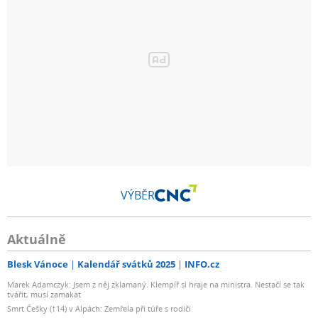
VÝBĚR
Aktuálně
Blesk Vánoce
Kalendář svátků 2025
INFO.cz
Marek Adamczyk: Jsem z něj zklamaný. Klempíř si hraje na ministra. Nestačí se tak
tvářit, musí zamakat
Smrt Češky (†14) v Alpách: Zemřela při túře s rodiči