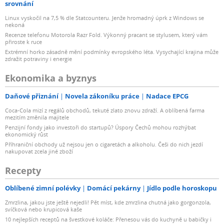
srovnání
Linux vyskočil na 7,5 % dle Statcounteru. Jenže hromadný úprk z Windows se
nekoná
Recenze telefonu Motorola Razr Fold. Výkonný pracant se stylusem, který vám
přiroste k ruce
Extrémní horko zásadně mění podmínky evropského léta. Vysychající krajina může
zdražit potraviny i energie
Ekonomika a byznys
Daňové přiznání
Novela zákoníku práce
Nadace EPCG
Coca-Cola mizí z regálů obchodů, tekuté zlato znovu zdraží. A oblíbená farma
mezitím změnila majitele
Penzijní fondy jako investoři do startupů? Úspory Čechů mohou rozhýbat
ekonomický růst
Příhraniční obchody už nejsou jen o cigaretách a alkoholu. Češi do nich jezdí
nakupovat zcela jiné zboží
Recepty
Oblíbené zimní polévky
Domácí pekárny
Jídlo podle horoskopu
Zmrzlina, jakou jste ještě nejedli! Pět míst, kde zmrzlina chutná jako gorgonzola,
svíčková nebo krupicová kaše
10 nejlepších receptů na švestkové koláče: Přenesou vás do kuchyně u babičky i