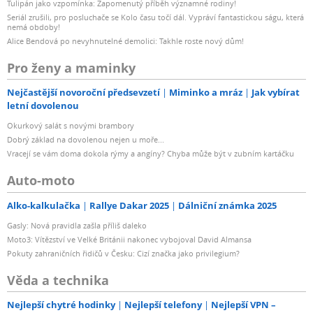
Tulipán jako vzpomínka: Zapomenutý příběh významné rodiny!
Seriál zrušili, pro posluchače se Kolo času točí dál. Vypráví fantastickou ságu, která
nemá obdoby!
Alice Bendová po nevyhnutelné demolici: Takhle roste nový dům!
Pro ženy a maminky
Nejčastější novoroční předsevzetí
Miminko a mráz
Jak vybírat
letní dovolenou
Okurkový salát s novými brambory
Dobrý základ na dovolenou nejen u moře...
Vracejí se vám doma dokola rýmy a angíny? Chyba může být v zubním kartáčku
Auto-moto
Alko-kalkulačka
Rallye Dakar 2025
Dálniční známka 2025
Gasly: Nová pravidla zašla příliš daleko
Moto3: Vítězství ve Velké Británii nakonec vybojoval David Almansa
Pokuty zahraničních řidičů v Česku: Cizí značka jako privilegium?
Věda a technika
Nejlepší chytré hodinky
Nejlepší telefony
Nejlepší VPN –