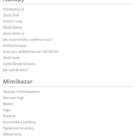
hledejceny.cz
Zboží Živě
Osobní vozy
Zboží Dáma
zbozi.blesk.cz
Jak na prohlídku ojetého vozu?
HobbyKompas
Auto pro začátečníka do 100 000 Kč
Zboží Auto
Ojetá Škoda Octavia
Jak vybrat auto?
Mimibazar
Testujte s Mimibazarem
Monster High
Barbie
Lego
Pyžama
Kosmetika a parfémy
Teplákové soupravy
Dětské boty