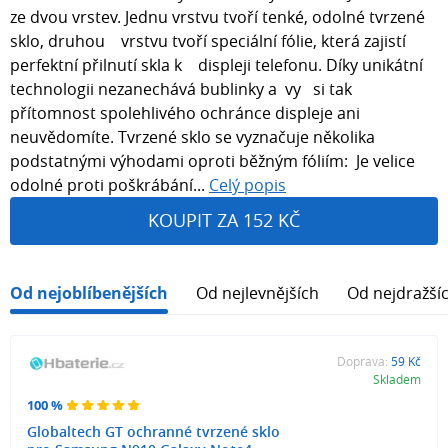
ze dvou vrstev. Jednu vrstvu tvoří tenké, odolné tvrzené
sklo, druhou vrstvu tvoří speciální fólie, která zajistí
perfektní přilnutí skla k displeji telefonu. Díky unikátní
technologii nezanechává bublinky a vy si tak
přítomnost spolehlivého ochránce displeje ani
neuvědomíte. Tvrzené sklo se vyznačuje několika
podstatnými výhodami oproti běžným fóliím: Je velice
odolné proti poškrábání...
Celý popis
KOUPIT ZA 152 KČ
Od nejoblíbenějších
Od nejlevnějších
Od nejdražší
Doprava:
59 Kč
Skladem
100 %
Globaltech GT ochranné tvrzené sklo