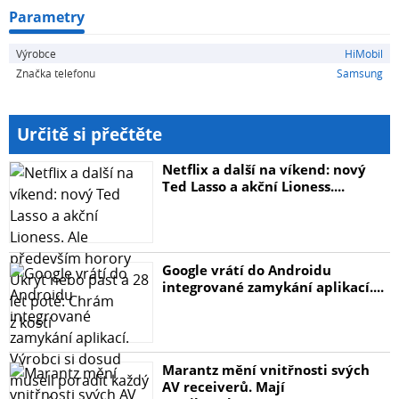
1x vlhčená útěrka
Parametry
1x leštící útěrka
Výrobce
HiMobil
Značka telefonu
Samsung
Určitě si přečtěte
Netflix a další na víkend: nový
Ted Lasso a akční Lioness....
Google vrátí do Androidu
integrované zamykání aplikací....
Marantz mění vnitřnosti svých
AV receiverů. Mají