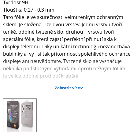
Tvrdost 9H.
Tloušťka 0,27 - 0,3 mm
Tato fólie je ve skutečnosti velmi tenkým ochranným
sklem. Je složena ze dvou vrstev. Jednu vrstvu tvoří
tenké, odolné tvrzené sklo, druhou vrstvu tvoří
speciální fólie, která zajistí perfektní přilnutí skla k
displeji telefonu. Díky unikátní technologii nezanechává
bublinky a vy si tak přítomnost spolehlivého ochránce
displeje ani neuvědomíte. Tvrzené sklo se vyznačuje
několika podstatnými výhodami oproti běžným fóliím:
Je velice odolné proti poškrábání
Omezuje odlesky a otisky prstů
Zobrazit více
Vyhlazuje a zaceluje již poškrábaný displej
Tlumí nárazy na display a tím ho chrání, při nárazu se
neroztříští, ale vytvoří pavučinu jako automobilová skla
a rozprostře energii nárazu
Lze opětovně sejmout a znovu použít
Balení obsahuje:
1x fólie