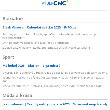
VÝBĚR
Aktuálně
Blesk Vánoce
Kalendář svátků 2025
INFO.cz
Pastviny proti požárům. Proč by společnost měla přehodnotit negativní postoj
vůči zemědělství?
Smrt policisty ve službě: Jána zabil řidič v protisměru
Zlobivé batole řádilo v letadle: Společnost zrušila let všem cestujícím!
Sport
MS hokej 2025
Biatlon
Liga mistrů
ONLINE: Baník prohrává v Hradci a jde do deseti! Dvě červené za poločas v Jablonci
Sparťané si vyslechli od fanoušků. Zasloužený kouř, líčil Zelený. Experta nezaujal
Kuol
Slavia - Pardubice 2:1. Sešívaná jízda pokračuje, třetí výhru v řadě zařídil Chytil
Móda a krása
Jak zhubnout
Trendy nehty pro jaro 2025
Nové make-up trendy