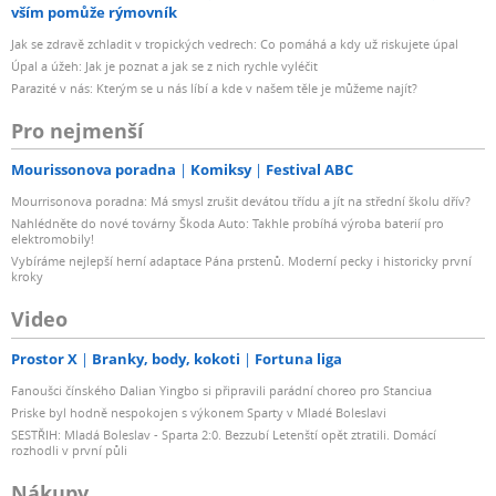
vším pomůže rýmovník
Jak se zdravě zchladit v tropických vedrech: Co pomáhá a kdy už riskujete úpal
Úpal a úžeh: Jak je poznat a jak se z nich rychle vyléčit
Parazité v nás: Kterým se u nás líbí a kde v našem těle je můžeme najít?
Pro nejmenší
Mourissonova poradna
Komiksy
Festival ABC
Mourrisonova poradna: Má smysl zrušit devátou třídu a jít na střední školu dřív?
Nahlédněte do nové továrny Škoda Auto: Takhle probíhá výroba baterií pro
elektromobily!
Vybíráme nejlepší herní adaptace Pána prstenů. Moderní pecky i historicky první
kroky
Video
Prostor X
Branky, body, kokoti
Fortuna liga
Fanoušci čínského Dalian Yingbo si připravili parádní choreo pro Stanciua
Priske byl hodně nespokojen s výkonem Sparty v Mladé Boleslavi
SESTŘIH: Mladá Boleslav - Sparta 2:0. Bezzubí Letenští opět ztratili. Domácí
rozhodli v první půli
Nákupy