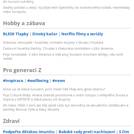
do luxusní cukrárny
Sladký poklad u cesty: Využijte letní špendlíky do tvarohového koláče, marmelády
nebo kompotu
Hobby a zábava
BLESK Tlapky
Divoký kačer
Netflix filmy a seriály
Draisina, velocipéd i kostitřas: Unikátní bicykly v Muzeu Chodska
Cestovní horečka šlechty: Chuďas z Klatovska otrokářem v Jižní Americe
Filip Vondrášek: V Jižní Americe si lidé plují životem mnohem lehčeji, věci tolik
neřeší
Pro generaci Z
#inspirace
#wellbeing
#news
Glow up se stává luxusem, proč mladí lidé říkají ano glow downu?
Pop Culture Wrap: Ariana Grande promluvila o svém ústupu z veřejného života a
Sophia z KATSEYE si dává pauzu od skupiny
Alt news: MGK v tom zas lítá, Jared Leto byl obviněný ze sexuálního obtěžování a
zemřely Bonnie Tyler a Mary Morello
Zdraví
Podpořte dětskou imunitu
Babské rady proti nachlazení
S čím