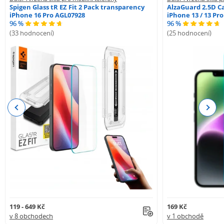
Spigen Glass tR EZ Fit 2 Pack transparency
AlzaGuard 2.5D Ca
iPhone 16 Pro AGL07928
iPhone 13 / 13 Pr
96 %
96 %
(33 hodnocení)
(25 hodnocení)
Previous
Next
119 - 649 Kč
169 Kč
v 8 obchodech
v 1 obchodě