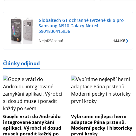
Globaltech GT ochranné tvrzené sklo pro
Samsung N910 Galaxy Note4
5901836415936
Nejnižší cena!
144 Kč
Články odjinud
Google vrátí do Androidu
Vybíráme nejlepší herní
integrované zamykání
adaptace Pána prstenů.
aplikací. Výrobci si dosud
Moderní pecky i historicky
museli poradit každý po
první kroky