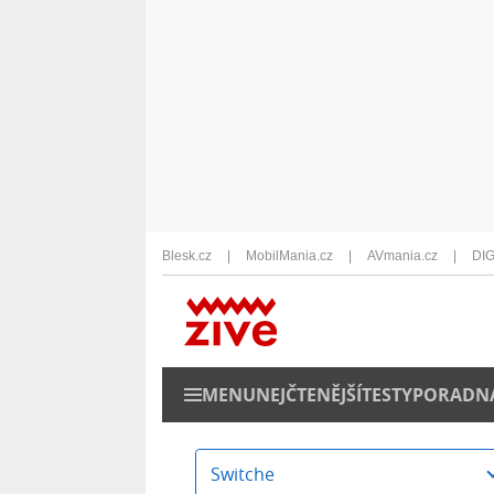
Blesk.cz
MobilMania.cz
AVmania.cz
DIG
MENU
NEJČTENĚJŠÍ
TESTY
PORADN
Switche