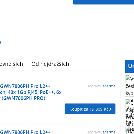
8
evnějších
Od nejdražších
Ur
 GWN7806PH Pro L2++
Doprava:
zdarma
h, 48x 1Gb RJ45, PoE++, 6x
ng (GWN7806PH PRO)
Koupit za 19 809 Kč
 GWN7806PH Pro L2++
Doprava:
zdarma