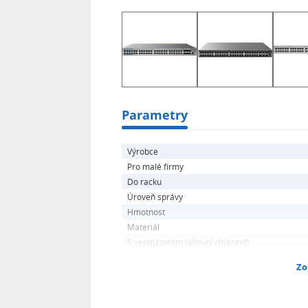
Parametry
Výrobce
Pro malé firmy
Do racku
Úroveň správy
Hmotnost
Materiál
S ventilátorem (aktivní chlazení)
Zo