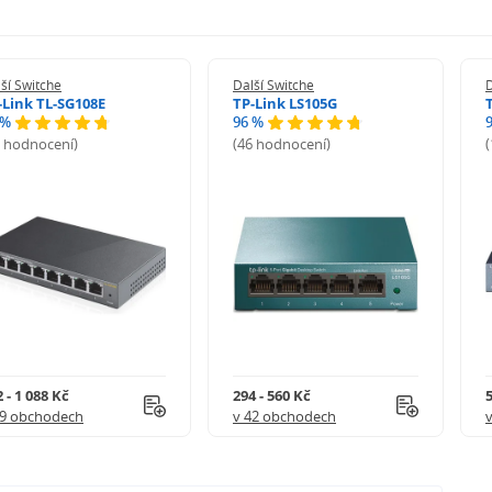
ší Switche
Další Switche
D
-Link TL-SG108E
TP-Link LS105G
 %
96 %
9 hodnocení)
(46 hodnocení)
 - 1 088 Kč
294 - 560 Kč
5
49 obchodech
v 42 obchodech