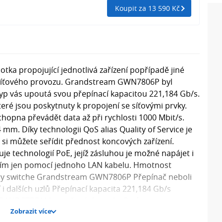
Koupit za 13 590 Kč
notka propojující jednotlivá zařízení popřípadě jiné
i síťového provozu. Grandstream GWN7806P byl
 typ vás upoutá svou přepínací kapacitou 221,184 Gb/s.
teré jsou poskytnuty k propojení se síťovými prvky.
hopna převádět data až při rychlosti 1000 Mbit/s.
mm. Díky technologii QoS alias Quality of Service je
 si můžete seřídit přednost koncových zařízení.
 technologií PoE, jejíž zásluhou je možné napájet i
ením jen pomocí jednoho LAN kabelu. Hmotnost
etry switche Grandstream GWN7806P Přepínač neboli
 i dalších uzlů Přepínací kapacita 221,184 Gb/s
 GRANDSTREAM je určený do racku Podpora
Zobrazit více