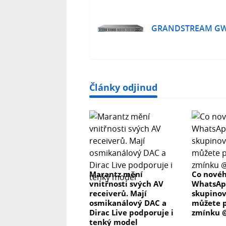
GRANDSTREAM GW
Články odjinud
Marantz mění
Co novéh
vnitřnosti svých AV
WhatsAp
receiverů. Mají
skupino
osmikanálový DAC a
můžete p
Dirac Live podporuje i
zmínku @
tenký model