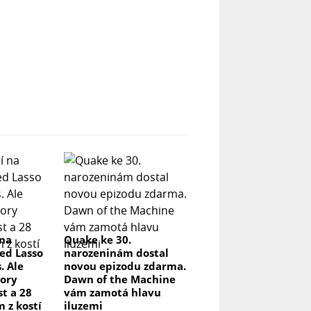
 na
Quake ke 30.
ed Lasso
narozeninám dostal
. Ale
novou epizodu zdarma.
ory
Dawn of the Machine
t a 28
vám zamotá hlavu
m z kostí
iluzemi