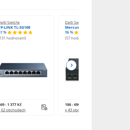
alší Switche
Další Switche
TP-LINK TL-SG108
Mercusys MS105G
97 %
96 %
(131 hodnocení)
(57 hodnocení)
Next
69 - 1 377 Kč
186 - 690 Kč
v 62 obchodech
v 43 obchodech