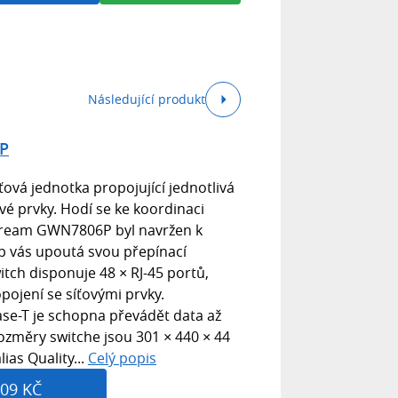
Následující produkt
P
íťová jednotka propojující jednotlivá
ové prvky. Hodí se ke koordinaci
tream GWN7806P byl navržen k
yp vás upoutá svou přepínací
itch disponuje 48 × RJ-45 portů,
pojení se síťovými prvky.
se-T je schopna převádět data až
Rozměry switche jsou 301 × 440 × 44
ias Quality...
Celý popis
09 KČ