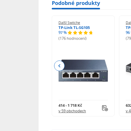
Podobné produkty
 Switche
Další Switche
Dal
uiti USW-FLEX
TP-Link TL-SG105
TP
97 %
96
odnocení)
(176 hodnocení)
(7
Previous
 4 563 Kč
414 - 1 718 Kč
632
 obchodech
v 59 obchodech
v 