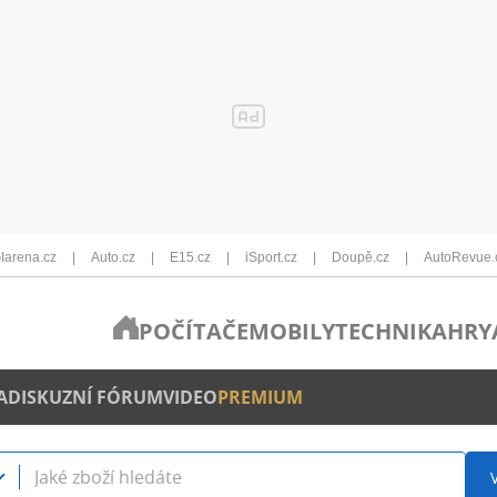
Iarena.cz
Auto.cz
E15.cz
iSport.cz
Doupě.cz
AutoRevue.
POČÍTAČE
MOBILY
TECHNIKA
HRY
A
DISKUZNÍ FÓRUM
VIDEO
PREMIUM