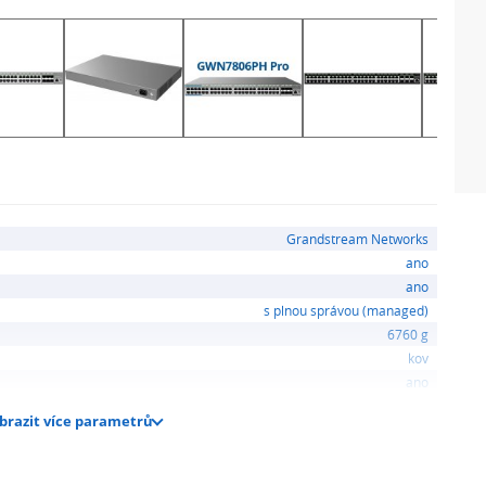
Grandstream Networks
ano
ano
s plnou správou (managed)
6760 g
kov
ano
brazit více parametrů