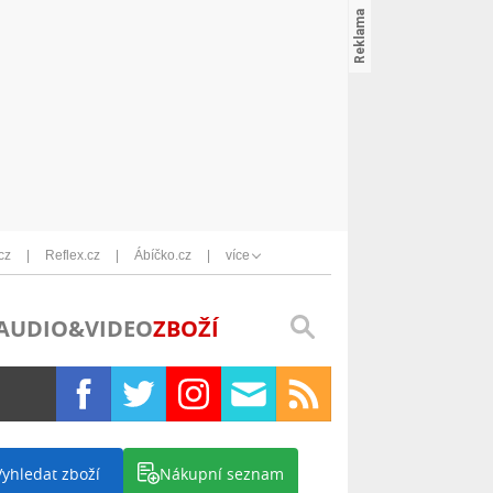
cz
Reflex.cz
Ábíčko.cz
více
AUDIO&VIDEO
ZBOŽÍ
Vyhledat zboží
Nákupní seznam