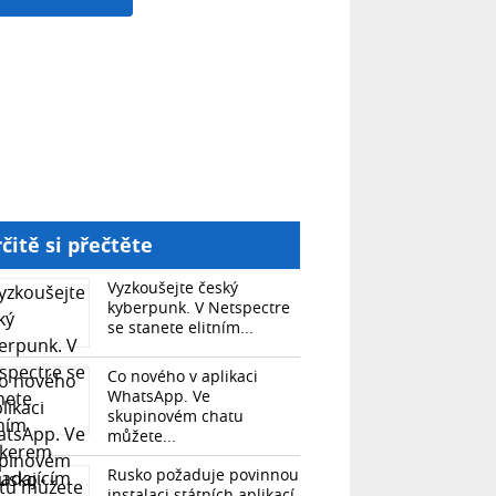
čitě si přečtěte
Vyzkoušejte český
kyberpunk. V Netspectre
se stanete elitním...
Co nového v aplikaci
WhatsApp. Ve
skupinovém chatu
můžete...
Rusko požaduje povinnou
instalaci státních aplikací