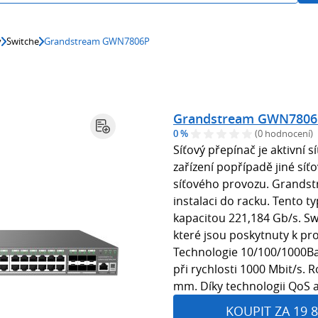
y
Switche
Grandstream GWN7806P
Grandstream GWN7806
0 %
(0 hodnocení)
Síťový přepínač je aktivní s
zařízení popřípadě jiné síť
síťového provozu. Grands
instalaci do racku. Tento t
kapacitou 221,184 Gb/s. Sw
které jsou poskytnuty k pro
Technologie 10/100/1000Ba
při rychlosti 1000 Mbit/s. 
mm. Díky technologii QoS al
KOUPIT ZA 19 8