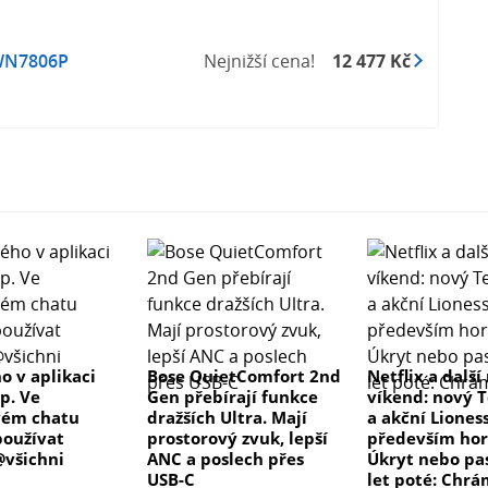
N7806P
Nejnižší cena!
12 477 Kč
o v aplikaci
Bose QuietComfort 2nd
Netflix a další
p. Ve
Gen přebírají funkce
víkend: nový T
vém chatu
dražších Ultra. Mají
a akční Lioness
oužívat
prostorový zvuk, lepší
především hor
všichni
ANC a poslech přes
Úkryt nebo pas
USB-C
let poté: Chrá