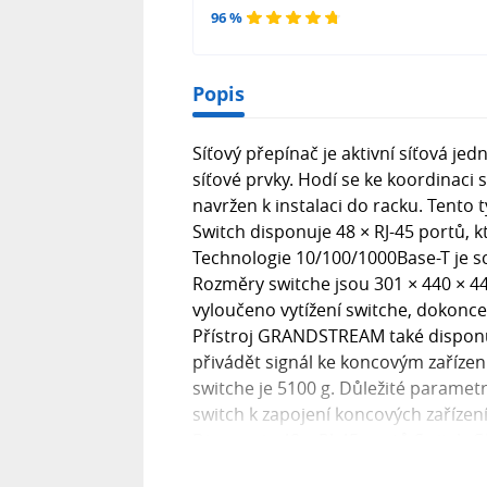
96 %
Popis
Síťový přepínač je aktivní síťová jed
síťové prvky. Hodí se ke koordinac
navržen k instalaci do racku. Tento
Switch disponuje 48 × RJ-45 portů, k
Technologie 10/100/1000Base-T je sc
Rozměry switche jsou 301 × 440 × 44 
vyloučeno vytížení switche, dokonce
Přístroj GRANDSTREAM také disponuje
přivádět signál ke koncovým zaříz
switche je 5100 g. Důležité param
switch k zapojení koncových zařízení
Disponuje 48 × RJ-45 portů Switch
technologie...