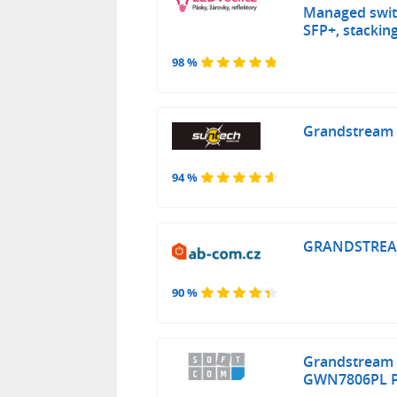
Managed switc
SFP+, stacki
98 %
Grandstream
94 %
GRANDSTREA
90 %
Grandstream
GWN7806PL 