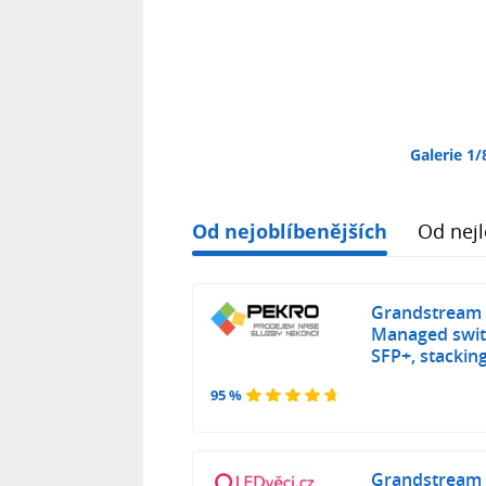
Galerie 1/
Od nejoblíbenějších
Od nejl
Grandstream
Managed switc
SFP+, stacki
95 %
Grandstream