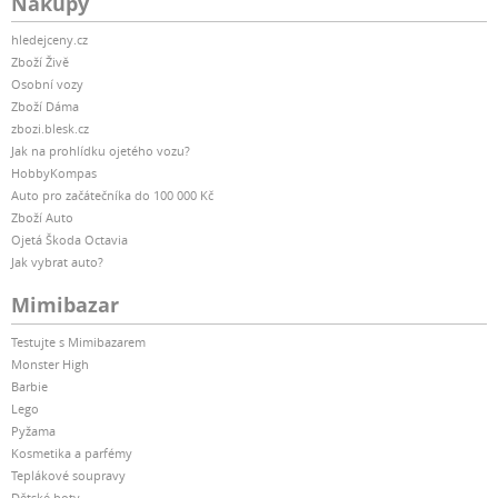
Nákupy
hledejceny.cz
Zboží Živě
Osobní vozy
Zboží Dáma
zbozi.blesk.cz
Jak na prohlídku ojetého vozu?
HobbyKompas
Auto pro začátečníka do 100 000 Kč
Zboží Auto
Ojetá Škoda Octavia
Jak vybrat auto?
Mimibazar
Testujte s Mimibazarem
Monster High
Barbie
Lego
Pyžama
Kosmetika a parfémy
Teplákové soupravy
Dětské boty