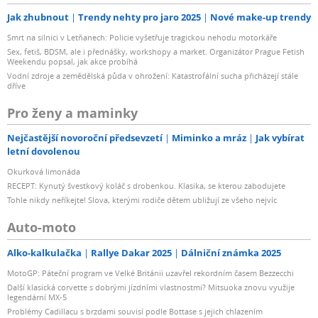
Jak zhubnout
Trendy nehty pro jaro 2025
Nové make-up trendy
Smrt na silnici v Letňanech: Policie vyšetřuje tragickou nehodu motorkáře
Sex, fetiš, BDSM, ale i přednášky, workshopy a market. Organizátor Prague Fetish
Weekendu popsal, jak akce probíhá
Vodní zdroje a zemědělská půda v ohrožení: Katastrofální sucha přicházejí stále
dříve
Pro ženy a maminky
Nejčastější novoroční předsevzetí
Miminko a mráz
Jak vybírat
letní dovolenou
Okurková limonáda
RECEPT: Kynutý švestkový koláč s drobenkou. Klasika, se kterou zabodujete
Tohle nikdy neříkejte! Slova, kterými rodiče dětem ubližují ze všeho nejvíc
Auto-moto
Alko-kalkulačka
Rallye Dakar 2025
Dálniční známka 2025
MotoGP: Páteční program ve Velké Británii uzavřel rekordním časem Bezzecchi
Další klasická corvette s dobrými jízdními vlastnostmi? Mitsuoka znovu využije
legendární MX-5
Problémy Cadillacu s brzdami souvisí podle Bottase s jejich chlazením