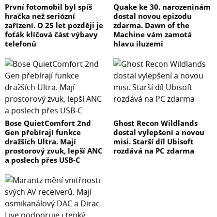
První fotomobil byl spíš
Quake ke 30. narozeninám
hračka než seriózní
dostal novou epizodu
zařízení. O 25 let později je
zdarma. Dawn of the
foťák klíčová část výbavy
Machine vám zamotá
telefonů
hlavu iluzemi
Bose QuietComfort 2nd
Ghost Recon Wildlands
Gen přebírají funkce
dostal vylepšení a novou
dražších Ultra. Mají
misi. Starší díl Ubisoft
prostorový zvuk, lepší ANC
rozdává na PC zdarma
a poslech přes USB-C