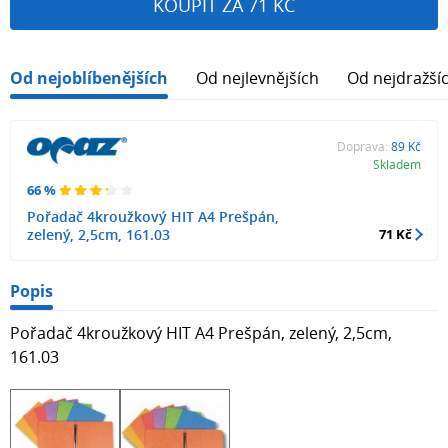
KOUPIT ZA 71 KČ
Od nejoblíbenějších
Od nejlevnějších
Od nejdražší
Doprava:
89 Kč
Skladem
66 %
Pořadač 4kroužkový HIT A4 Prešpán,
zelený, 2,5cm, 161.03
71 Kč
Popis
Pořadač 4kroužkový HIT A4 Prešpán, zelený, 2,5cm,
161.03