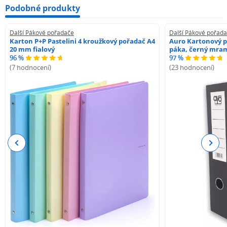
Podobné produkty
Další Pákové pořadače
Další Pákové pořad
Karton P+P Pastelini 4 kroužkový pořadač A4
Auro Kartonový p
20 mm fialový
páka, černý mra
96 %
97 %
(7 hodnocení)
(23 hodnocení)
Previous
Next