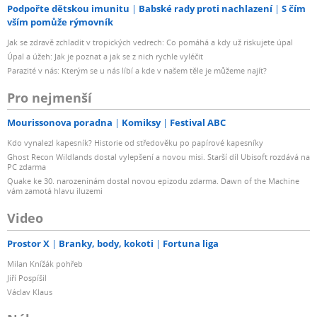
Podpořte dětskou imunitu
Babské rady proti nachlazení
S čím
vším pomůže rýmovník
Jak se zdravě zchladit v tropických vedrech: Co pomáhá a kdy už riskujete úpal
Úpal a úžeh: Jak je poznat a jak se z nich rychle vyléčit
Parazité v nás: Kterým se u nás líbí a kde v našem těle je můžeme najít?
Pro nejmenší
Mourissonova poradna
Komiksy
Festival ABC
Kdo vynalezl kapesník? Historie od středověku po papírové kapesníky
Ghost Recon Wildlands dostal vylepšení a novou misi. Starší díl Ubisoft rozdává na
PC zdarma
Quake ke 30. narozeninám dostal novou epizodu zdarma. Dawn of the Machine
vám zamotá hlavu iluzemi
Video
Prostor X
Branky, body, kokoti
Fortuna liga
Milan Knížák pohřeb
Jiří Pospíšil
Václav Klaus