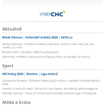
VÝBĚR
Aktuálně
Blesk Vánoce
Kalendář svátků 2025
INFO.cz
Marek Adamczyk: Problém na DAMU přetrvává. Všichni o něm vědí, jen moc
nevědí, co s ním
Brutální útok v Tanvaldu: Několik pobodaných
Nahotinky na Měsíci: Astronautovy Playboy fotky se vydražily za miliony
Sport
MS hokej 2025
Biatlon
Liga mistrů
Ostuda pro Dynamo. Odhlášení béčka za půl milionu, majitelka odmítla nabídku
kraje
Haraslín si zaslouží odejít. Výhra je to i pro Spartu, ale měla by ještě zareagovat
ONLINE: Slavia B - Třinec 3:2. Dukla hostí Kroměříž, Karviná hraje v Prostějově
Móda a krása