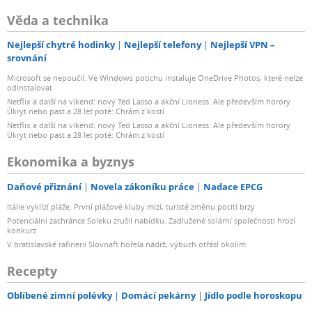
Věda a technika
Nejlepší chytré hodinky
Nejlepší telefony
Nejlepší VPN –
srovnání
Microsoft se nepoučil. Ve Windows potichu instaluje OneDrive Photos, které nelze
odinstalovat
Netflix a další na víkend: nový Ted Lasso a akční Lioness. Ale především horory
Úkryt nebo past a 28 let poté: Chrám z kostí
Netflix a další na víkend: nový Ted Lasso a akční Lioness. Ale především horory
Úkryt nebo past a 28 let poté: Chrám z kostí
Ekonomika a byznys
Daňové přiznání
Novela zákoníku práce
Nadace EPCG
Itálie vyklízí pláže. První plážové kluby mizí, turisté změnu pocítí brzy
Potenciální zachránce Soleku zrušil nabídku. Zadlužené solární společnosti hrozí
konkurz
V bratislavské rafinerii Slovnaft hořela nádrž, výbuch otřásl okolím
Recepty
Oblíbené zimní polévky
Domácí pekárny
Jídlo podle horoskopu