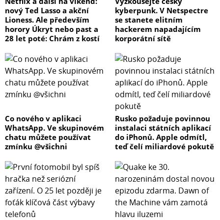
Netflix a další na víkend:
Vyzkoušejte český
nový Ted Lasso a akční
kyberpunk. V Netspectre
Lioness. Ale především
se stanete elitním
horory Úkryt nebo past a
hackerem napadajícím
28 let poté: Chrám z kostí
korporátní sítě
Co nového v aplikaci
Rusko požaduje povinnou
WhatsApp. Ve skupinovém
instalaci státních aplikací
chatu můžete používat
do iPhonů. Apple odmítl,
zmínku @všichni
teď čelí miliardové pokutě