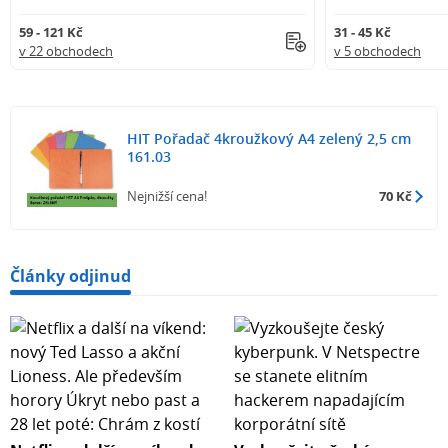
59 - 121 Kč
31 - 45 Kč
v 22 obchodech
v 5 obchodech
HIT Pořadač 4kroužkový A4 zelený 2,5 cm
161.03
Nejnižší cena!
70 Kč
Články odjinud