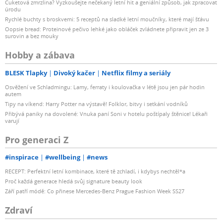
Cuketová zmrzlina? Vyzkoušejte nečekaný letní hit a geniální způsob, jak zpracovat
úrodu
Rychlé buchty s broskvemi: 5 receptů na sladké letní moučníky, které mají šťávu
Oopsie bread: Proteinové pečivo lehké jako obláček zvládnete připravit jen ze 3
surovin a bez mouky
Hobby a zábava
BLESK Tlapky
Divoký kačer
Netflix filmy a seriály
Osvěžení ve Schladmingu: Lamy, ferraty i koulovačka v létě jsou jen pár hodin
autem
Tipy na víkend: Harry Potter na výstavě! Folklor, bitvy i setkání vodníků
Přibývá paniky na dovolené: Vnuka paní Soni v hotelu poštípaly štěnice! Lékaři
varují
Pro generaci Z
#inspirace
#wellbeing
#news
RECEPT: Perfektní letní kombinace, které tě zchladí, i kdybys nechtěl*a
Proč každá generace hledá svůj signature beauty look
Září patří módě: Co přinese Mercedes-Benz Prague Fashion Week SS27
Zdraví