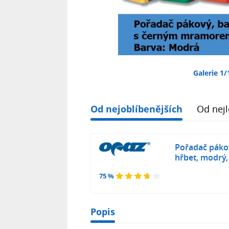
Galerie 1/
Od nejoblíbenějších
Od nejl
Pořadač páko
hřbet, modrý,
75 %
Popis