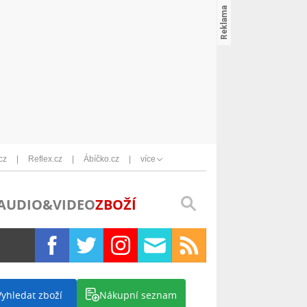
cz
Reflex.cz
Ábíčko.cz
více
AUDIO&VIDEO
ZBOŽÍ
Vyhledat zboží
Nákupní seznam