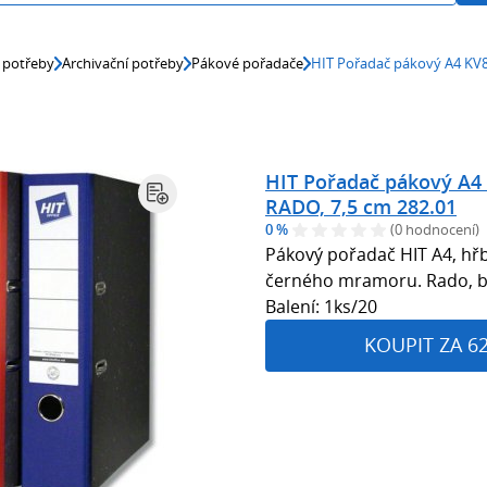
 potřeby
Archivační potřeby
Pákové pořadače
HIT Pořadač pákový A4 KV8
HIT Pořadač pákový A4
RADO, 7,5 cm 282.01
0 %
(0 hodnocení)
Pákový pořadač HIT A4, hřb
černého mramoru. Rado, bez
Balení: 1ks/20
KOUPIT ZA 6