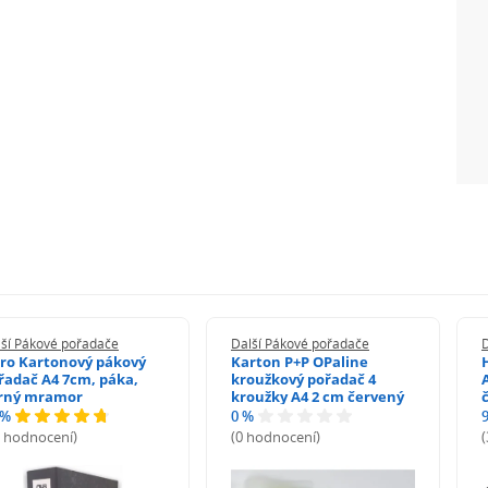
lší Pákové pořadače
Další Pákové pořadače
ro Kartonový pákový
Karton P+P OPaline
řadač A4 7cm, páka,
kroužkový pořadač 4
rný mramor
kroužky A4 2 cm červený
 %
0 %
3 hodnocení)
(0 hodnocení)