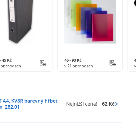
- 45 Kč
46 - 93 Kč
4
5 obchodech
v 21 obchodech
 A4, KV8R barevný hřbet,
Nejnižší cena!
62 Kč
, 282.01