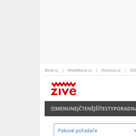
Blesk.cz
MobilMania.cz
AVmania.cz
DIG
MENU
NEJČTENĚJŠÍ
TESTY
PORADN
Pákové pořadače