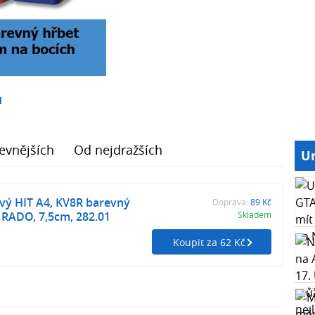
1
evnějších
Od nejdražších
Ur
vý HIT A4, KV8R barevný
Doprava:
89 Kč
 RADO, 7,5cm, 282.01
Skladem
Koupit za 62 Kč