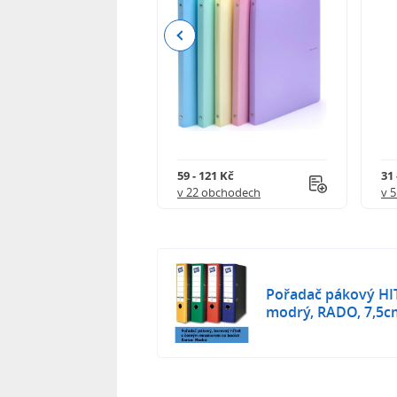
Previous
111 Kč
59 - 121 Kč
31 
 obchodech
v 22 obchodech
v 
Pořadač pákový HIT
modrý, RADO, 7,5cm