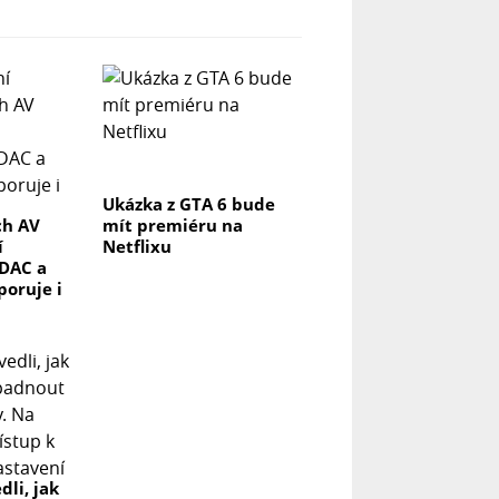
Ukázka z GTA 6 bude
ch AV
mít premiéru na
í
Netflixu
DAC a
poruje i
dli, jak