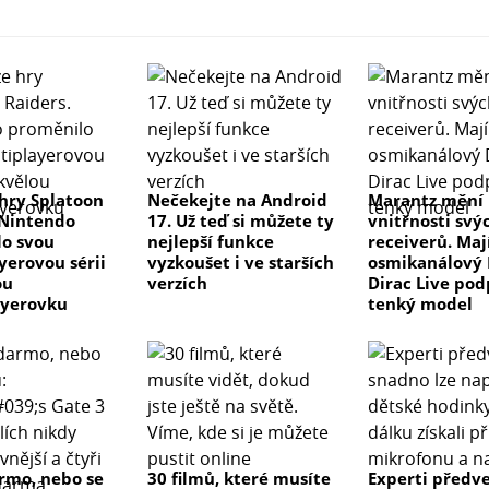
hry Splatoon
Nečekejte na Android
Marantz mění
 Nintendo
17. Už teď si můžete ty
vnitřnosti svý
o svou
nejlepší funkce
receiverů. Maj
yerovou sérii
vyzkoušet i ve starších
osmikanálový 
ou
verzích
Dirac Live pod
ayerovku
tenký model
rmo, nebo se
30 filmů, které musíte
Experti předve