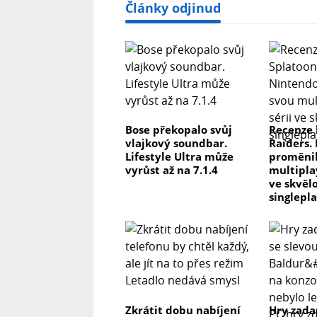
Články odjinud
Bose překopalo svůj
Recenze 
vlajkový soundbar.
Raiders.
Lifestyle Ultra může
proměnil
vyrůst až na 7.1.4
multipla
ve skvěl
singlepl
Zkrátit dobu nabíjení
Hry zada