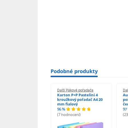
Podobné produkty
í Pákové pořadače
Další Pákové pořadače
Da
on P+P Pastelini
Karton P+P Pastelini 4
Au
žkový pořadač 2
kroužkový pořadač A4 20
po
žky A4 2 cm fialová
mm fialový
če
96 %
97
odnocení)
(7 hodnocení)
(2