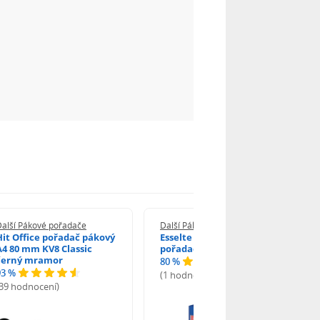
Další Pákové pořadače
Další Pákové pořadače
Hit Office pořadač pákový
Esselte Economy pákový
A4 80 mm KV8 Classic
pořadač A4 7,5 cm modrý
černý mramor
80 %
93 %
(1 hodnocení)
(39 hodnocení)