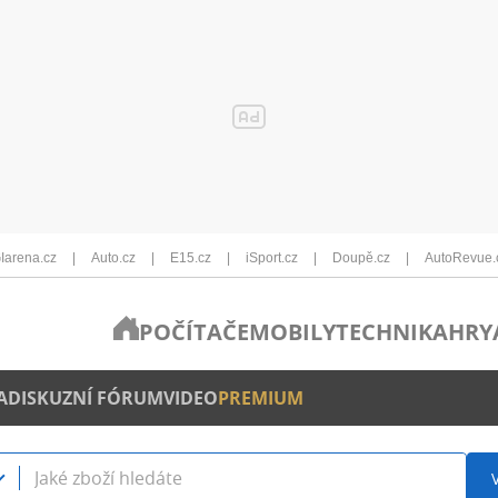
Iarena.cz
Auto.cz
E15.cz
iSport.cz
Doupě.cz
AutoRevue.
POČÍTAČE
MOBILY
TECHNIKA
HRY
A
DISKUZNÍ FÓRUM
VIDEO
PREMIUM