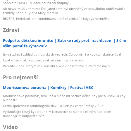
Sophia z KATSEYE si dává pauzu od skupiny
Alt news: MGK v tom zas lítá, Jared Leto byl obviněný ze sexuálního obtěžování a
zemřely Bonnie Tyler a Mary Morello
RECEPT: Perfektní letní kombinace, které tě zchladí, i kdybys nechtěl*a
Zdraví
Podpořte dětskou imunitu
Babské rady proti nachlazení
S čím
vším pomůže rýmovník
Jak se zdravě zchladit v tropických vedrech: Co pomáhá a kdy už riskujete úpal
Úpal a úžeh: Jak je poznat a jak se z nich rychle vyléčit
Parazité v nás: Kterým se u nás líbí a kde v našem těle je můžeme najít?
Pro nejmenší
Mourissonova poradna
Komiksy
Festival ABC
Mourrisonova poradna: Jsem líná a nic se mi nechce dělat: Kdy jde o únavu a kdy
o lenost?
Česká společnost ornitologická slaví 100 let: Jak chrání ptáky v ČR?
Vyzkoušejte český kyberpunk. V Netspectre se stanete elitním hackerem
napadajícím korporátní sítě
Video