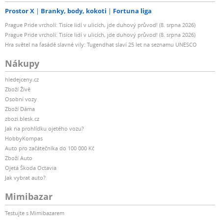
Prostor X
Branky, body, kokoti
Fortuna liga
Prague Pride vrcholí: Tisíce lidí v ulicích, jde duhový průvod! (8. srpna 2026)
Prague Pride vrcholí: Tisíce lidí v ulicích, jde duhový průvod! (8. srpna 2026)
Hra světel na fasádě slavné vily: Tugendhat slaví 25 let na seznamu UNESCO
Nákupy
hledejceny.cz
Zboží Živě
Osobní vozy
Zboží Dáma
zbozi.blesk.cz
Jak na prohlídku ojetého vozu?
HobbyKompas
Auto pro začátečníka do 100 000 Kč
Zboží Auto
Ojetá Škoda Octavia
Jak vybrat auto?
Mimibazar
Testujte s Mimibazarem