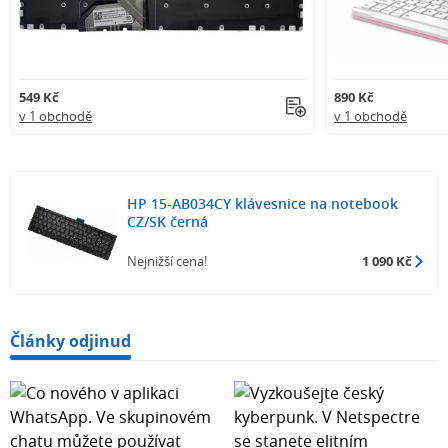
549 Kč
890 Kč
v 1 obchodě
v 1 obchodě
HP 15-AB034CY klávesnice na notebook
CZ/SK černá
Nejnižší cena!
1 090 Kč
Články odjinud