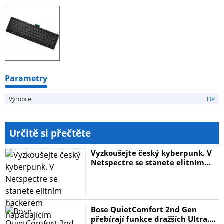
Parametry
Výrobce
HP
Určitě si přečtěte
Vyzkoušejte český kyberpunk. V
Netspectre se stanete elitním...
Bose QuietComfort 2nd Gen
přebírají funkce dražších Ultra....