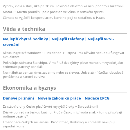
Výhřev, čidla a stačí, říká průzkum. Pokročilá elektronika není prioritou zákazníků
MotoGP: Martin proměnil pole position ve výhru v britském sprintu
Câmara se vyjádřil ke spekulacím, které ho pojí se sedačkou u Haasu
Věda a technika
Nejlepší chytré hodinky
Nejlepší telefony
Nejlepší VPN –
srovnání
Aktualizujte své Windows 11 Insider do 11. srpna. Pak už vám nebudou fungovat
aktualizace
Pokračuje záchrana Starshipu. V moři už dva týdny plave monstrum vysoké jako
sedmnáctipatrový panelák
Normálně za peníze, dnes zadarmo nebo se slevou: Univerzální čtečka, cloudová
peněženka a karetní survival
Ekonomika a byznys
Daňové přiznání
Novela zákoníku práce
Nadace EPCG
Za státní dluhy Česko platí čtvrté nejvyšší úroky v Evropské unii
Děsivý pohled na českou krajinu. Proč v Česku mizí voda a jak k tomu přispívají
rodinné bazény?
Emancipace českých miliardářů. Proč Strnad, Křetínský a Komárek nakupují
západní ikony