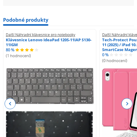
Podobné produkty
Další Náhradní klávesnice pro notebooky
Další Náhradní kláv
Klávesnice Lenovo IdeaPad 120S-11IAP S130-
Tech-Protect Pouz
11IGM
11 (2025) / iPad 10
SmartCase Mage
80 %
0 %
(1 hodnocení)
(0 hodnocení)
Previous
Next