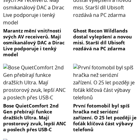
Marantz mění vnitřnosti
Ghost Recon Wildlands
svých AV receiverů. Mají
dostal vylepšení a novou
osmikanálový DAC a Dirac
misi. Starší díl Ubisoft
Live podporuje i tenký
rozdává na PC zdarma
model
Bose QuietComfort 2nd
První fotomobil byl spíš
Gen přebírají funkce
hračka než seriózní
dražších Ultra. Mají
zařízení. O 25 let později je
prostorový zvuk, lepší ANC
foťák klíčová část výbavy
a poslech přes USB-C
telefonů