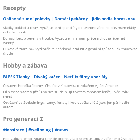
Recepty
Oblíbené zimní polévky
Domácí pekárny
Jídlo podle horoskopu
Sladký poklad u cesty: Využijte letní špendlíky do tvarohového koláče, marmelády
nebo kompotu
Domácí kečup pečený v troubě: Vyžaduje minimum práce a chutná lépe než
vařený
Cuketová zmrzlina? Vyzkoušejte nečekaný letní hit a geniální způsob, jak zpracovat
úrodu
Hobby a zábava
BLESK Tlapky
Divoký kačer
Netflix filmy a seriály
Cestovní horečka šlechty: Chuďas z Klatovska otrokářem v Jižní Americe
Filip Vondrášek: V Jižní Americe si lidé plují životem mnohem lehčeji, věci tolik
neřeší
Osvěžení ve Schladmingu: Lamy, ferraty i koulovačka v létě jsou jen pár hodin
autem
Pro generaci Z
#inspirace
#wellbeing
#news
Pop Culture Wrap: Ariana Grande promluvila o svém ústupu z veřejného života a