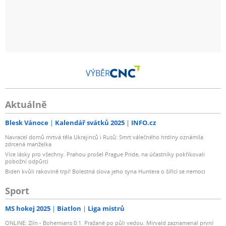
VÝBĚR
Aktuálně
Blesk Vánoce
Kalendář svátků 2025
INFO.cz
Navracel domů mrtvá těla Ukrajinců i Rusů: Smrt válečného hrdiny oznámila
zdrcená manželka
Více lásky pro všechny. Prahou prošel Prague Pride, na účastníky pokřikovali
pobožní odpůrci
Biden kvůli rakovině trpí! Bolestná slova jeho syna Huntera o šířící se nemoci
Sport
MS hokej 2025
Biatlon
Liga mistrů
ONLINE: Zlín - Bohemians 0:1. Pražané po půli vedou. Mirvald zaznamenal první