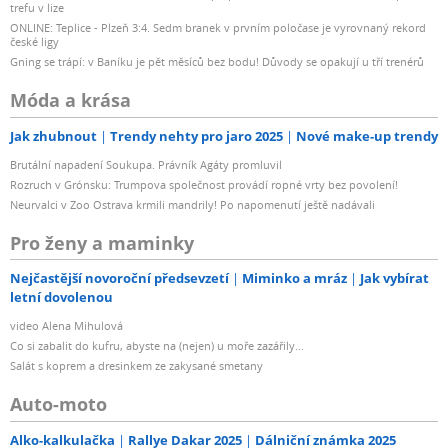
trefu v lize
ONLINE: Teplice - Plzeň 3:4. Sedm branek v prvním poločase je vyrovnaný rekord
české ligy
Gning se trápí: v Baníku je pět měsíců bez bodu! Důvody se opakují u tří trenérů
Móda a krása
Jak zhubnout
Trendy nehty pro jaro 2025
Nové make-up trendy
Brutální napadení Soukupa. Právník Agáty promluvil
Rozruch v Grónsku: Trumpova společnost provádí ropné vrty bez povolení!
Neurvalci v Zoo Ostrava krmili mandrily! Po napomenutí ještě nadávali
Pro ženy a maminky
Nejčastější novoroční předsevzetí
Miminko a mráz
Jak vybírat
letní dovolenou
video Alena Mihulová
Co si zabalit do kufru, abyste na (nejen) u moře zazářily...
Salát s koprem a dresinkem ze zakysané smetany
Auto-moto
Alko-kalkulačka
Rallye Dakar 2025
Dálniční známka 2025