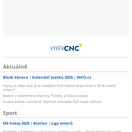
VÝBĚR
Aktuálně
Blesk Vánoce
Kalendář svátků 2025
INFO.cz
Kdyby to dělal muž, je to predátor! Proč Madonně prochází o 30 let mladší
milenci?
Radost v rodině Petra Macinky: Polibky a růžová oslava!
Krvavé drama v Londýně: Útočnice pobodala čtyři muže nůžkami
Sport
MS hokej 2025
Biatlon
Liga mistrů
Brabenec v Brně znovu oživí silnou rodinnou značku. Vegas? Kasina šla úplně