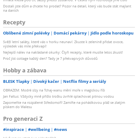
Dostali jste dům a chcete ho prodat? Pozor na detail, který vás bude stát majlant
na daních
Recepty
Oblíbené zimní polévky
Domácí pekárny
Jídlo podle horoskopu
Svěží letní saláty, které vás v horku neunaví: Zkuste k zelenině přidat ovoce,
výsledek vás mile překvapí!
Nejlepší nálev na nakládané okurky: Čtyři recepty, které musíte letos zkusit!
Proč jíst cottage každý den? Tady je 7 překvapivých důvodů
Hobby a zábava
BLESK Tlapky
Divoký kačer
Netflix filmy a seriály
OBRAZEM: Modré slzy na Tchaj-wanu mění moře v magickou říši
Jan Faltus: Vždycky mně přišlo trošku zvrhlé splachovat pitnou vodou
Zapomeňte na rozpálené Středomoří! Zamiřte na pohádkovou pláž se zlatým
pískem do Walesu
Pro generaci Z
#inspirace
#wellbeing
#news