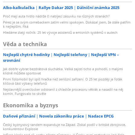
Alko-kalkulačka
Rallye Dakar 2025
Dálniční známka 2025
Proč mají auta hrdlo nádrže či nabíjecí zásuvku na různých stranách?
Pérez je se svým comebackem zatím velmi spokojen. Dokázal jsem, že stále patřím
k nejlepším, říká
Hledáme zlatý ročník: 25 let vývoje asistentů a emisních systémů v autech
Věda a technika
Nejlepší chytré hodinky
Nejlepší telefony
Nejlepší VPN –
srovnání
Jak dobře vybrat bezdrátová sluchátka. Velká zajistí ticho a pohodlí, s malými
klidně můžete sportovat
První fotomobil byl spíš hračka než seriózní zařízení. O 25 let později je foťák
klíčová část výbavy telefonů
Nejslavnější overclocker odstranil z chladiče procesoru větrák a nasadil na něj
komín. Fungovalo to skvěle
Ekonomika a byznys
Daňové přiznání
Novela zákoníku práce
Nadace EPCG
Český byznysový tandem expanduje na Západ. Získal podíl v britské zbrojovce,
konkurentovi Explosie
Inflace klesla pod cíl, sazby přesto zůstanou. V Česku nyní rozhoduje jiné číslo