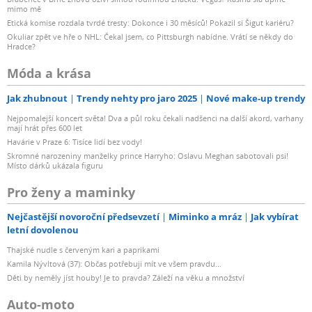
mimo mě
Etická komise rozdala tvrdé tresty: Dokonce i 30 měsíců! Pokazil si Šigut kariéru?
Okuliar zpět ve hře o NHL: Čekal jsem, co Pittsburgh nabídne. Vrátí se někdy do
Hradce?
Móda a krása
Jak zhubnout
Trendy nehty pro jaro 2025
Nové make-up trendy
Nejpomalejší koncert světa! Dva a půl roku čekali nadšenci na další akord, varhany
mají hrát přes 600 let
Havárie v Praze 6: Tisíce lidí bez vody!
Skromné narozeniny manželky prince Harryho: Oslavu Meghan sabotovali psi!
Místo dárků ukázala figuru
Pro ženy a maminky
Nejčastější novoroční předsevzetí
Miminko a mráz
Jak vybírat
letní dovolenou
Thajské nudle s červeným kari a paprikami
Kamila Nývltová (37): Občas potřebuji mít ve všem pravdu...
Děti by neměly jíst houby! Je to pravda? Záleží na věku a množství
Auto-moto