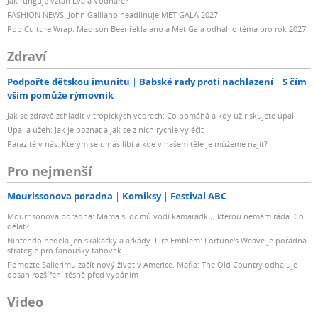
Jak funguje vztah Lva a Vodnáře?
FASHION NEWS: John Galliano headlinuje MET GALA 2027
Pop Culture Wrap: Madison Beer řekla ano a Met Gala odhalilo téma pro rok 2027!
Zdraví
Podpořte dětskou imunitu
Babské rady proti nachlazení
S čím
vším pomůže rýmovník
Jak se zdravě zchladit v tropických vedrech: Co pomáhá a kdy už riskujete úpal
Úpal a úžeh: Jak je poznat a jak se z nich rychle vyléčit
Parazité v nás: Kterým se u nás líbí a kde v našem těle je můžeme najít?
Pro nejmenší
Mourissonova poradna
Komiksy
Festival ABC
Mourrisonova poradna: Máma si domů vodí kamarádku, kterou nemám ráda. Co
dělat?
Nintendo nedělá jen skákačky a arkády. Fire Emblem: Fortune's Weave je pořádná
strategie pro fanoušky tahovek
Pomozte Salierimu začít nový život v Americe. Mafia: The Old Country odhaluje
obsah rozšíření těsně před vydáním
Video