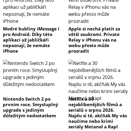
Modré bubliny iMessage i
Apple si nechá platit za
pro Android. Díky této
větší soukromí. Private
aplikaci už jablíčkáři
Relay v iPhonu vás na
nepoznají, že nemáte
webu přesto může
iPhone
prozradit
Nintendo Switch 2 po
Netflix a 30
prvním roce. Smysluplný
nejoblíbenějších filmů a
upgrade s jediným
seriálů v srpnu 2026.
důležitým nedostatkem
Najdu si tě, akčňák My vás
naučíme nebo krimi
seriály Metanol a Rapl