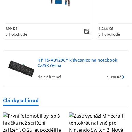
899 Kč
1 244 Kč
v 1 obchodě
v 1 obchodě
HP 15-AB129CY klávesnice na notebook
CZ/SK černá
Nejnižší cena!
1 090 Kč
Články odjinud