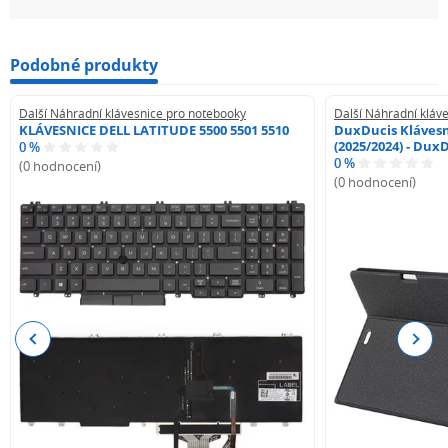
Podobné produkty
Další Náhradní klávesnice pro notebooky
Další Náhradní kláv
KLÁVESNICE DELL LATITUDE 5500 5501 5510
DuxDucis Klávesn
(2025/2024) - Dux
0 %
0 %
(0 hodnocení)
(0 hodnocení)
Previous
Next