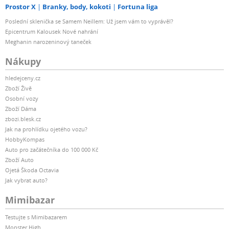
Prostor X
Branky, body, kokoti
Fortuna liga
Poslední sklenička se Samem Neillem: Už jsem vám to vyprávěl?
Epicentrum Kalousek Nové nahrání
Meghanin narozeninový taneček
Nákupy
hledejceny.cz
Zboží Živě
Osobní vozy
Zboží Dáma
zbozi.blesk.cz
Jak na prohlídku ojetého vozu?
HobbyKompas
Auto pro začátečníka do 100 000 Kč
Zboží Auto
Ojetá Škoda Octavia
Jak vybrat auto?
Mimibazar
Testujte s Mimibazarem
Monster High