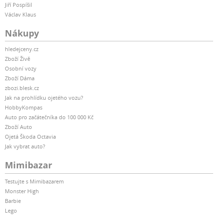
Jiří Pospíšil
Václav Klaus
Nákupy
hledejceny.cz
Zboží Živě
Osobní vozy
Zboží Dáma
zbozi.blesk.cz
Jak na prohlídku ojetého vozu?
HobbyKompas
Auto pro začátečníka do 100 000 Kč
Zboží Auto
Ojetá Škoda Octavia
Jak vybrat auto?
Mimibazar
Testujte s Mimibazarem
Monster High
Barbie
Lego