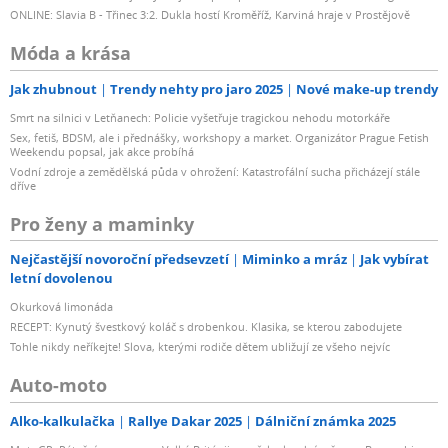
ONLINE: Slavia B - Třinec 3:2. Dukla hostí Kroměříž, Karviná hraje v Prostějově
Móda a krása
Jak zhubnout
Trendy nehty pro jaro 2025
Nové make-up trendy
Smrt na silnici v Letňanech: Policie vyšetřuje tragickou nehodu motorkáře
Sex, fetiš, BDSM, ale i přednášky, workshopy a market. Organizátor Prague Fetish
Weekendu popsal, jak akce probíhá
Vodní zdroje a zemědělská půda v ohrožení: Katastrofální sucha přicházejí stále
dříve
Pro ženy a maminky
Nejčastější novoroční předsevzetí
Miminko a mráz
Jak vybírat
letní dovolenou
Okurková limonáda
RECEPT: Kynutý švestkový koláč s drobenkou. Klasika, se kterou zabodujete
Tohle nikdy neříkejte! Slova, kterými rodiče dětem ubližují ze všeho nejvíc
Auto-moto
Alko-kalkulačka
Rallye Dakar 2025
Dálniční známka 2025