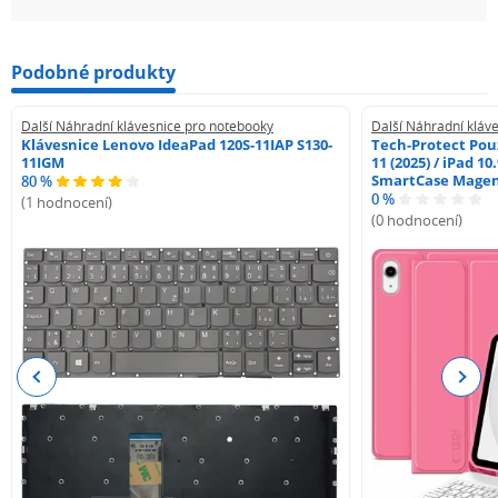
Podobné produkty
Další Náhradní klávesnice pro notebooky
Další Náhradní kláv
Klávesnice Lenovo IdeaPad 120S-11IAP S130-
Tech-Protect Pouz
11IGM
11 (2025) / iPad 10
SmartCase Mage
80 %
0 %
(1 hodnocení)
(0 hodnocení)
Previous
Next