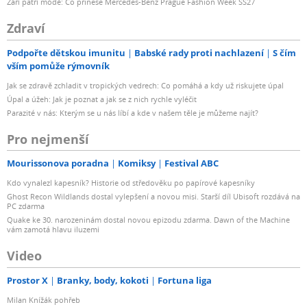
Září patří módě: Co přinese Mercedes-Benz Prague Fashion Week SS27
Zdraví
Podpořte dětskou imunitu
Babské rady proti nachlazení
S čím
vším pomůže rýmovník
Jak se zdravě zchladit v tropických vedrech: Co pomáhá a kdy už riskujete úpal
Úpal a úžeh: Jak je poznat a jak se z nich rychle vyléčit
Parazité v nás: Kterým se u nás líbí a kde v našem těle je můžeme najít?
Pro nejmenší
Mourissonova poradna
Komiksy
Festival ABC
Kdo vynalezl kapesník? Historie od středověku po papírové kapesníky
Ghost Recon Wildlands dostal vylepšení a novou misi. Starší díl Ubisoft rozdává na
PC zdarma
Quake ke 30. narozeninám dostal novou epizodu zdarma. Dawn of the Machine
vám zamotá hlavu iluzemi
Video
Prostor X
Branky, body, kokoti
Fortuna liga
Milan Knížák pohřeb