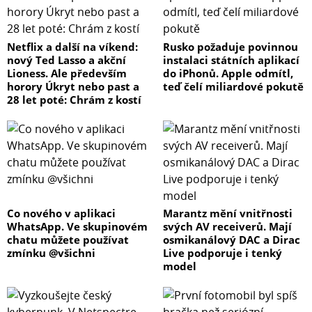
Netflix a další na víkend:
Rusko požaduje povinnou
nový Ted Lasso a akční
instalaci státních aplikací
Lioness. Ale především
do iPhonů. Apple odmítl,
horory Úkryt nebo past a
teď čelí miliardové pokutě
28 let poté: Chrám z kostí
Co nového v aplikaci
Marantz mění vnitřnosti
WhatsApp. Ve skupinovém
svých AV receiverů. Mají
chatu můžete používat
osmikanálový DAC a Dirac
zmínku @všichni
Live podporuje i tenký
model