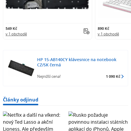
549 Kč
890 Kč
v 1 obchodě
v 1 obchodě
HP 15-AB140CY klávesnice na notebook
CZ/SK černá
Nejnižší cena!
1 090 Kč
Články odjinud