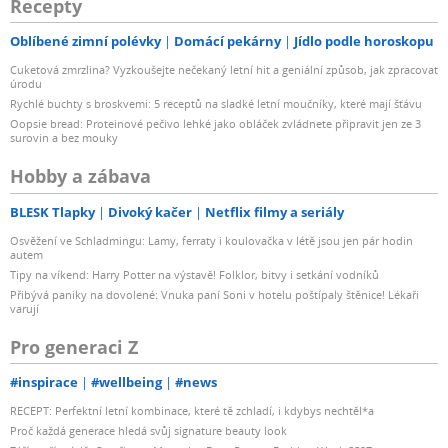
Recepty
Oblíbené zimní polévky
Domácí pekárny
Jídlo podle horoskopu
Cuketová zmrzlina? Vyzkoušejte nečekaný letní hit a geniální způsob, jak zpracovat
úrodu
Rychlé buchty s broskvemi: 5 receptů na sladké letní moučníky, které mají šťávu
Oopsie bread: Proteinové pečivo lehké jako obláček zvládnete připravit jen ze 3
surovin a bez mouky
Hobby a zábava
BLESK Tlapky
Divoký kačer
Netflix filmy a seriály
Osvěžení ve Schladmingu: Lamy, ferraty i koulovačka v létě jsou jen pár hodin
autem
Tipy na víkend: Harry Potter na výstavě! Folklor, bitvy i setkání vodníků
Přibývá paniky na dovolené: Vnuka paní Soni v hotelu poštípaly štěnice! Lékaři
varují
Pro generaci Z
#inspirace
#wellbeing
#news
RECEPT: Perfektní letní kombinace, které tě zchladí, i kdybys nechtěl*a
Proč každá generace hledá svůj signature beauty look