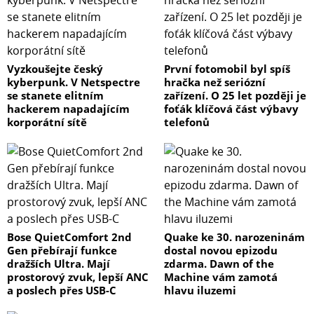
Vyzkoušejte český
První fotomobil byl spíš
kyberpunk. V Netspectre
hračka než seriózní
se stanete elitním
zařízení. O 25 let později je
hackerem napadajícím
foťák klíčová část výbavy
korporátní sítě
telefonů
Bose QuietComfort 2nd
Quake ke 30. narozeninám
Gen přebírají funkce
dostal novou epizodu
dražších Ultra. Mají
zdarma. Dawn of the
prostorový zvuk, lepší ANC
Machine vám zamotá
a poslech přes USB-C
hlavu iluzemi