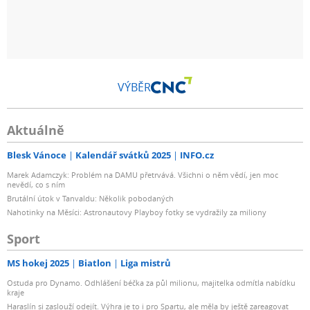
VÝBĚR
Aktuálně
Blesk Vánoce
Kalendář svátků 2025
INFO.cz
Marek Adamczyk: Problém na DAMU přetrvává. Všichni o něm vědí, jen moc
nevědí, co s ním
Brutální útok v Tanvaldu: Několik pobodaných
Nahotinky na Měsíci: Astronautovy Playboy fotky se vydražily za miliony
Sport
MS hokej 2025
Biatlon
Liga mistrů
Ostuda pro Dynamo. Odhlášení béčka za půl milionu, majitelka odmítla nabídku
kraje
Haraslín si zaslouží odejít. Výhra je to i pro Spartu, ale měla by ještě zareagovat