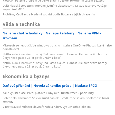
MotoGP: Páteční program ve Velké Británii uzavřel rekordním časem Bezzecchi
Další klasická corvette s dobrými jízdními vlastnostmi? Mitsuoka znovu využije
legendární MX-5
Problémy Cadillacu s brzdami souvisí podle Bottase s jejich chlazením
Věda a technika
Nejlepší chytré hodinky
Nejlepší telefony
Nejlepší VPN –
srovnání
Microsoft se nepoučil. Ve Windows potichu instaluje OneDrive Photos, které nelze
odinstalovat
Netflix a další na víkend: nový Ted Lasso a akční Lioness. Ale především horory
Úkryt nebo past a 28 let poté: Chrám z kostí
Netflix a další na víkend: nový Ted Lasso a akční Lioness. Ale především horory
Úkryt nebo past a 28 let poté: Chrám z kostí
Ekonomika a byznys
Daňové přiznání
Novela zákoníku práce
Nadace EPCG
Itálie vyklízí pláže. První plážové kluby mizí, turisté změnu pocítí brzy
Potenciální zachránce Soleku zrušil nabídku. Zadlužené solární společnosti hrozí
konkurz
V bratislavské rafinerii Slovnaft hořela nádrž, výbuch otřásl okolím