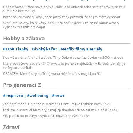
Oopsie bread: Proteinové pečivo lehké jako obláček zvládnete připravit jen ze 3
surovin a bez mouky
Pozor na jedovaté cukety! Jeden jasný znak prozradí, že se jim máte vyhnout
Svěží letní saláty, které vás v horku neunaví: Zkuste k zelenině přidat ovoce,
výsledek vás mile překvapí!
Hobby a zábava
BLESK Tlapky
Divoký kačer
Netflix filmy a seriály
Sraz v šest ráno. Vrchol festivalu Tóny Dolomit zazní za úsvitu ve 3000 metrech
Nízkorozpočtová dovolená? Chorvatsko jedno z nejdražších v Evropě! Levněji je i
ve Švýcarsku a Itálii
OBRAZEM: Modré slzy na Tchaj-wanu mění moře v magickou říši
Pro generaci Z
#inspirace
#wellbeing
#news
Září patří módě: Co přinese Mercedes-Benz Prague Fashion Week SS27
F*ck the glasses: AI Meta brýle mají zjednodušit život, zatím ale dělají opak
Víš, proč ti po mléčných výrobcích možná nebývá dobře?
Zdraví