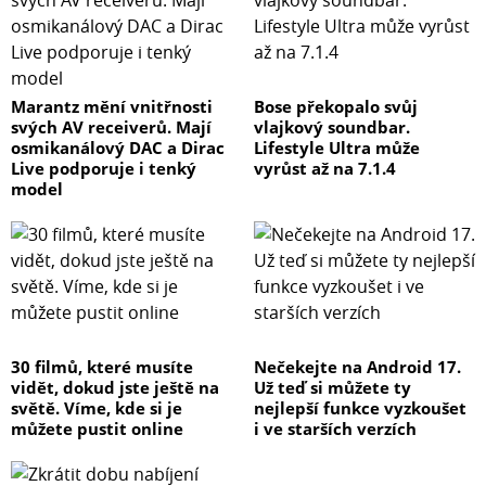
Marantz mění vnitřnosti
Bose překopalo svůj
svých AV receiverů. Mají
vlajkový soundbar.
osmikanálový DAC a Dirac
Lifestyle Ultra může
Live podporuje i tenký
vyrůst až na 7.1.4
model
30 filmů, které musíte
Nečekejte na Android 17.
vidět, dokud jste ještě na
Už teď si můžete ty
světě. Víme, kde si je
nejlepší funkce vyzkoušet
můžete pustit online
i ve starších verzích