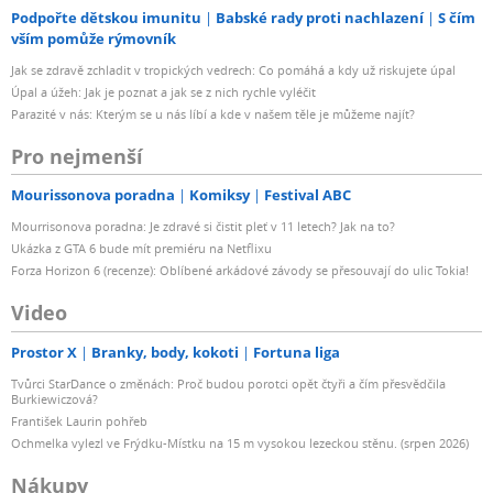
Podpořte dětskou imunitu
Babské rady proti nachlazení
S čím
vším pomůže rýmovník
Jak se zdravě zchladit v tropických vedrech: Co pomáhá a kdy už riskujete úpal
Úpal a úžeh: Jak je poznat a jak se z nich rychle vyléčit
Parazité v nás: Kterým se u nás líbí a kde v našem těle je můžeme najít?
Pro nejmenší
Mourissonova poradna
Komiksy
Festival ABC
Mourrisonova poradna: Je zdravé si čistit pleť v 11 letech? Jak na to?
Ukázka z GTA 6 bude mít premiéru na Netflixu
Forza Horizon 6 (recenze): Oblíbené arkádové závody se přesouvají do ulic Tokia!
Video
Prostor X
Branky, body, kokoti
Fortuna liga
Tvůrci StarDance o změnách: Proč budou porotci opět čtyři a čím přesvědčila
Burkiewiczová?
František Laurin pohřeb
Ochmelka vylezl ve Frýdku-Místku na 15 m vysokou lezeckou stěnu. (srpen 2026)
Nákupy