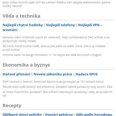
Jízdy Světa motorů opět míří do Letňan! Pátého září zažijete elektromobil, padne
loňský rekord?
Věda a technika
Nejlepší chytré hodinky
Nejlepší telefony
Nejlepší VPN –
srovnání
Marantz mění vnitřnosti svých AV receiverů. Mají osmikanálový DAC a Dirac Live
podporuje i tenký model
30 filmů, které musíte vidět, dokud jste ještě na světě. Víme, kde si je můžete
pustit online
Chrome kašle na design Windows 11. To stejné ale dělá Microsoft s Edgem
Ekonomika a byznys
Daňové přiznání
Novela zákoníku práce
Nadace EPCG
Obří obchod v letectví. Americké Apollo kupuje easyJet za 161 miliard korun
Tekuté zlato opět dostojí své přezdívce. Zdražení běžné potraviny brzy pocítí i Češi
AI místo finančního poradce? Test odhalil neexistující produkty i rady ze sociálních
sítí
Recepty
Oblíbené zimní polévky
Domácí pekárny
Jídlo podle horoskopu