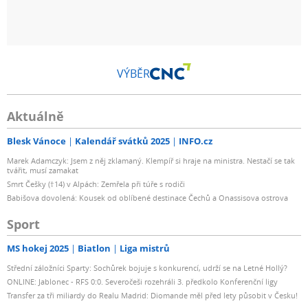
VÝBĚR
Aktuálně
Blesk Vánoce
Kalendář svátků 2025
INFO.cz
Marek Adamczyk: Jsem z něj zklamaný. Klempíř si hraje na ministra. Nestačí se tak
tvářit, musí zamakat
Smrt Češky (†14) v Alpách: Zemřela při túře s rodiči
Babišova dovolená: Kousek od oblíbené destinace Čechů a Onassisova ostrova
Sport
MS hokej 2025
Biatlon
Liga mistrů
Střední záložníci Sparty: Sochůrek bojuje s konkurencí, udrží se na Letné Hollý?
ONLINE: Jablonec - RFS 0:0. Severočeši rozehráli 3. předkolo Konferenční ligy
Transfer za tři miliardy do Realu Madrid: Diomande měl před lety působit v Česku!