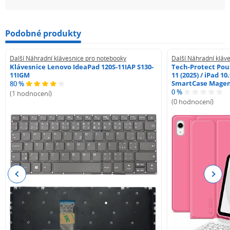
Podobné produkty
Další Náhradní klávesnice pro notebooky
Další Náhradní kláv
Klávesnice Lenovo IdeaPad 120S-11IAP S130-
Tech-Protect Pouz
11IGM
11 (2025) / iPad 10
SmartCase Mage
80 %
0 %
(1 hodnocení)
(0 hodnocení)
Previous
Next