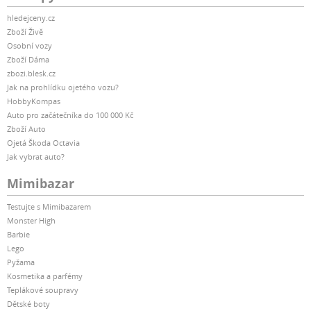
hledejceny.cz
Zboží Živě
Osobní vozy
Zboží Dáma
zbozi.blesk.cz
Jak na prohlídku ojetého vozu?
HobbyKompas
Auto pro začátečníka do 100 000 Kč
Zboží Auto
Ojetá Škoda Octavia
Jak vybrat auto?
Mimibazar
Testujte s Mimibazarem
Monster High
Barbie
Lego
Pyžama
Kosmetika a parfémy
Teplákové soupravy
Dětské boty