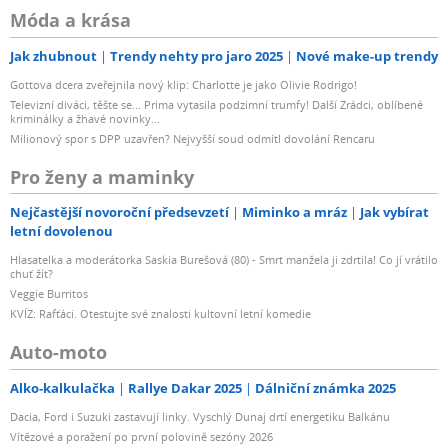
Móda a krása
Jak zhubnout
Trendy nehty pro jaro 2025
Nové make-up trendy
Gottova dcera zveřejnila nový klip: Charlotte je jako Olivie Rodrigo!
Televizní diváci, těšte se... Prima vytasila podzimní trumfy! Další Zrádci, oblíbené
kriminálky a žhavé novinky...
Milionový spor s DPP uzavřen? Nejvyšší soud odmítl dovolání Rencaru
Pro ženy a maminky
Nejčastější novoroční předsevzetí
Miminko a mráz
Jak vybírat
letní dovolenou
Hlasatelka a moderátorka Saskia Burešová (80) - Smrt manžela ji zdrtila! Co jí vrátilo
chuť žít?
Veggie Burritos
KVÍZ: Rafťáci. Otestujte své znalosti kultovní letní komedie
Auto-moto
Alko-kalkulačka
Rallye Dakar 2025
Dálniční známka 2025
Dacia, Ford i Suzuki zastavují linky. Vyschlý Dunaj drtí energetiku Balkánu
Vítězové a poražení po první polovině sezóny 2026