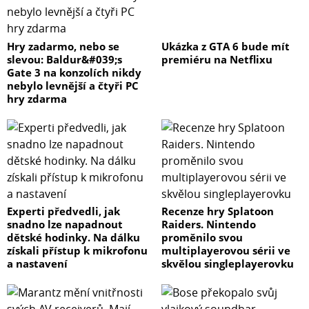
Hry zadarmo, nebo se
Ukázka z GTA 6 bude mít
slevou: Baldur&#039;s
premiéru na Netflixu
Gate 3 na konzolích nikdy
nebylo levnější a čtyři PC
hry zdarma
Experti předvedli, jak
Recenze hry Splatoon
snadno lze napadnout
Raiders. Nintendo
dětské hodinky. Na dálku
proměnilo svou
získali přístup k mikrofonu
multiplayerovou sérii ve
a nastavení
skvělou singleplayerovku