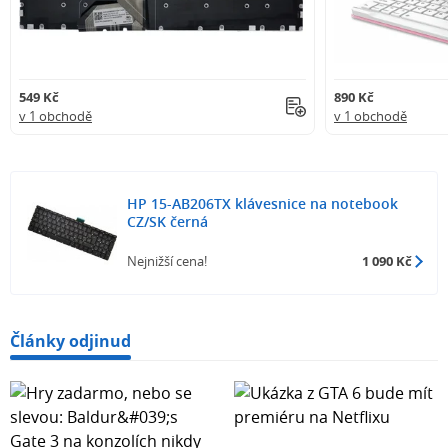
549 Kč
890 Kč
v 1 obchodě
v 1 obchodě
HP 15-AB206TX klávesnice na notebook
CZ/SK černá
Nejnižší cena!
1 090 Kč
Články odjinud