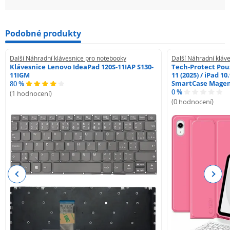
Podobné produkty
Další Náhradní klávesnice pro notebooky
Další Náhradní kláv
Klávesnice Lenovo IdeaPad 120S-11IAP S130-
Tech-Protect Pouz
11IGM
11 (2025) / iPad 10
SmartCase Mage
80 %
0 %
(1 hodnocení)
(0 hodnocení)
Previous
Next