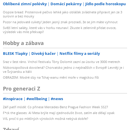
Oblíbené zimní polévky
Domácí pekárny
Jídlo podle horoskopu
Oopsie bread: Proteinové pečivo lehké jako obláček zvládnete připravit jen ze 3
surovin a bez mouky
Pozor na jedovaté cukety! Jeden jasný znak prozradí, že se jim máte vyhnout
Svěží letní saláty, které vás v horku neunaví: Zkuste k zelenině přidat ovoce,
výsledek vás mile překvapí!
Hobby a zábava
BLESK Tlapky
Divoký kačer
Netflix filmy a seriály
Sraz v šest ráno. Vrchol festivalu Tóny Dolomit zazní za úsvitu ve 3000 metrech
Nízkorozpočtová dovolená? Chorvatsko jedno z nejdražších v Evropě! Levněji je i
ve Švýcarsku a Itálii
OBRAZEM: Modré slzy na Tchaj-wanu mění moře v magickou říši
Pro generaci Z
#inspirace
#wellbeing
#news
Září patří módě: Co přinese Mercedes-Benz Prague Fashion Week SS27
F*ck the glasses: AI Meta brýle mají zjednodušit život, zatím ale dělají opak
Víš, proč ti po mléčných výrobcích možná nebývá dobře?
Zdraví