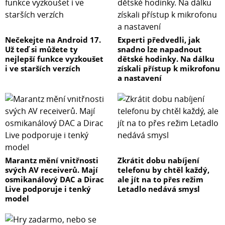
Nečekejte na Android 17.
Experti předvedli, jak
Už teď si můžete ty
snadno lze napadnout
nejlepší funkce vyzkoušet
dětské hodinky. Na dálku
i ve starších verzích
získali přístup k mikrofonu
a nastavení
Marantz mění vnitřnosti
Zkrátit dobu nabíjení
svých AV receiverů. Mají
telefonu by chtěl každý,
osmikanálový DAC a Dirac
ale jít na to přes režim
Live podporuje i tenký
Letadlo nedává smysl
model