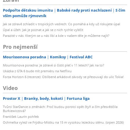
Podpořte dětskou imunitu
Babské rady proti nachlazení
S čím
vším pomůže rýmovník
Jak se zdravě zchladit v tropických vedrech: Co pomáhá a kdy už riskujete úpal
Úpal a úžeh: Jak je poznat a jak se z nich rychle vyléčit
Parazité v nás: Kterým se u nás líbí a kde v našem těle je můžeme najít?
Pro nejmenší
Mourissonova poradna
Komiksy
Festival ABC
Mourrisonova poradna: Je zdravé si čistit pleť v 11 letech? Jak na to?
Ukázka z GTA 6 bude mít premiéru na Netflixu
Forza Horizon 6 (recenze): Oblíbené arkádové závody se přesouvají do ulic Tokia!
Video
Prostor X
Branky, body, kokoti
Fortuna liga
Tvůrci StarDance o změnách: Proč budou porotci opět čtyři a čím přesvědčila
Burkiewiczová?
František Laurin pohřeb
Ochmelka vylezl ve Frýdku-Místku na 15 m vysokou lezeckou stěnu. (srpen 2026)