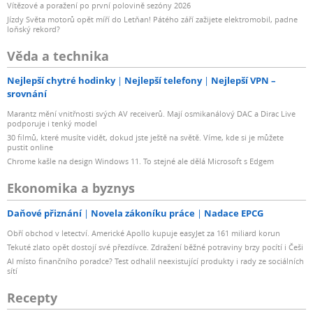
Vítězové a poražení po první polovině sezóny 2026
Jízdy Světa motorů opět míří do Letňan! Pátého září zažijete elektromobil, padne
loňský rekord?
Věda a technika
Nejlepší chytré hodinky
Nejlepší telefony
Nejlepší VPN –
srovnání
Marantz mění vnitřnosti svých AV receiverů. Mají osmikanálový DAC a Dirac Live
podporuje i tenký model
30 filmů, které musíte vidět, dokud jste ještě na světě. Víme, kde si je můžete
pustit online
Chrome kašle na design Windows 11. To stejné ale dělá Microsoft s Edgem
Ekonomika a byznys
Daňové přiznání
Novela zákoníku práce
Nadace EPCG
Obří obchod v letectví. Americké Apollo kupuje easyJet za 161 miliard korun
Tekuté zlato opět dostojí své přezdívce. Zdražení běžné potraviny brzy pocítí i Češi
AI místo finančního poradce? Test odhalil neexistující produkty i rady ze sociálních
sítí
Recepty