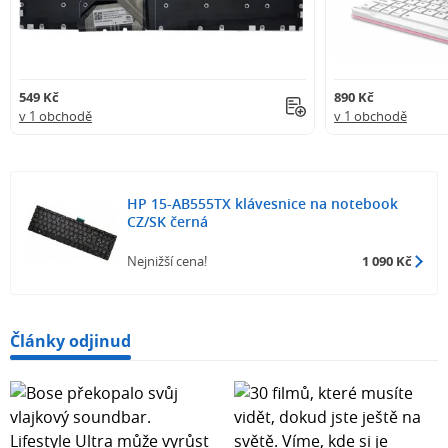
549 Kč
890 Kč
v 1 obchodě
v 1 obchodě
HP 15-AB555TX klávesnice na notebook
CZ/SK černá
Nejnižší cena!
1 090 Kč
Články odjinud