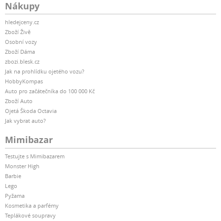
Nákupy
hledejceny.cz
Zboží Živě
Osobní vozy
Zboží Dáma
zbozi.blesk.cz
Jak na prohlídku ojetého vozu?
HobbyKompas
Auto pro začátečníka do 100 000 Kč
Zboží Auto
Ojetá Škoda Octavia
Jak vybrat auto?
Mimibazar
Testujte s Mimibazarem
Monster High
Barbie
Lego
Pyžama
Kosmetika a parfémy
Teplákové soupravy