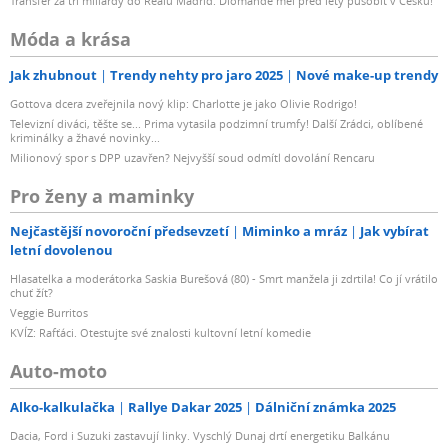
Transfer za tři miliardy do Realu Madrid: Diomande měl před lety působit v Česku!
Móda a krása
Jak zhubnout
Trendy nehty pro jaro 2025
Nové make-up trendy
Gottova dcera zveřejnila nový klip: Charlotte je jako Olivie Rodrigo!
Televizní diváci, těšte se... Prima vytasila podzimní trumfy! Další Zrádci, oblíbené
kriminálky a žhavé novinky...
Milionový spor s DPP uzavřen? Nejvyšší soud odmítl dovolání Rencaru
Pro ženy a maminky
Nejčastější novoroční předsevzetí
Miminko a mráz
Jak vybírat
letní dovolenou
Hlasatelka a moderátorka Saskia Burešová (80) - Smrt manžela ji zdrtila! Co jí vrátilo
chuť žít?
Veggie Burritos
KVÍZ: Rafťáci. Otestujte své znalosti kultovní letní komedie
Auto-moto
Alko-kalkulačka
Rallye Dakar 2025
Dálniční známka 2025
Dacia, Ford i Suzuki zastavují linky. Vyschlý Dunaj drtí energetiku Balkánu