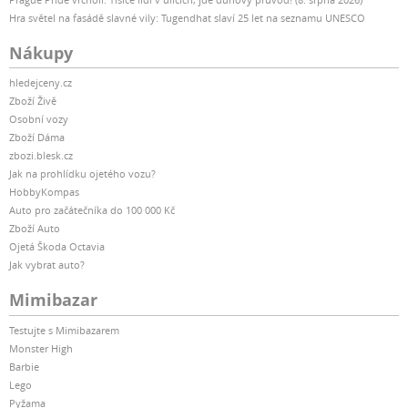
Hra světel na fasádě slavné vily: Tugendhat slaví 25 let na seznamu UNESCO
Nákupy
hledejceny.cz
Zboží Živě
Osobní vozy
Zboží Dáma
zbozi.blesk.cz
Jak na prohlídku ojetého vozu?
HobbyKompas
Auto pro začátečníka do 100 000 Kč
Zboží Auto
Ojetá Škoda Octavia
Jak vybrat auto?
Mimibazar
Testujte s Mimibazarem
Monster High
Barbie
Lego
Pyžama