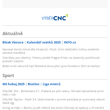
VÝBĚR
Aktuálně
Blesk Vánoce
Kalendář svátků 2025
INFO.cz
Navracel domů mrtvá těla Ukrajinců i Rusů: Smrt válečného hrdiny oznámila
zdrcená manželka
Více lásky pro všechny. Prahou prošel Prague Pride, na účastníky pokřikovali
pobožní odpůrci
Biden kvůli rakovině trpí! Bolestná slova jeho syna Huntera o šířící se nemoci
Sport
MS hokej 2025
Biatlon
Liga mistrů
ONLINE: Zlín - Bohemians 0:1. Pražané po půli vedou. Mirvald zaznamenal první
trefu v lize
ONLINE: Teplice - Plzeň 3:4. Sedm branek v prvním poločase je vyrovnaný rekord
české ligy
Gning se trápí: v Baníku je pět měsíců bez bodu! Důvody se opakují u tří trenérů