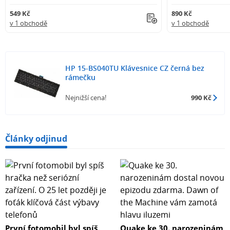
549 Kč
890 Kč
v 1 obchodě
v 1 obchodě
HP 15-BS040TU Klávesnice CZ černá bez
rámečku
Nejnižší cena!
990 Kč
Články odjinud
První fotomobil byl spíš
Quake ke 30. narozeninám