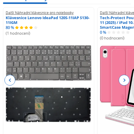
Další Náhradní klávesnice pro notebooky
Další Náhradní kláv
Klávesnice Lenovo IdeaPad 120S-11IAP S130-
Tech-Protect Pouz
11IGM
11 (2025) / iPad 10
SmartCase Mage
80 %
0 %
(1 hodnocení)
(0 hodnocení)
Previous
Next