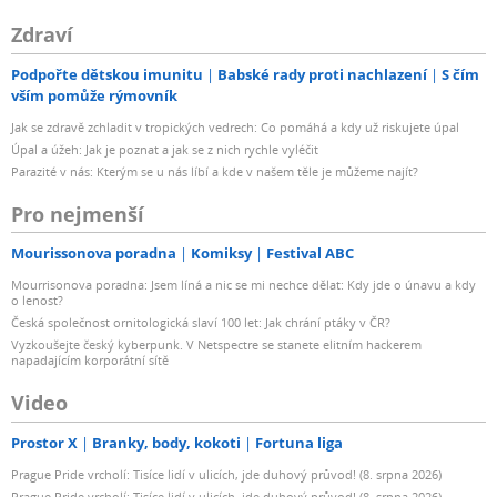
Zdraví
Podpořte dětskou imunitu
Babské rady proti nachlazení
S čím
vším pomůže rýmovník
Jak se zdravě zchladit v tropických vedrech: Co pomáhá a kdy už riskujete úpal
Úpal a úžeh: Jak je poznat a jak se z nich rychle vyléčit
Parazité v nás: Kterým se u nás líbí a kde v našem těle je můžeme najít?
Pro nejmenší
Mourissonova poradna
Komiksy
Festival ABC
Mourrisonova poradna: Jsem líná a nic se mi nechce dělat: Kdy jde o únavu a kdy
o lenost?
Česká společnost ornitologická slaví 100 let: Jak chrání ptáky v ČR?
Vyzkoušejte český kyberpunk. V Netspectre se stanete elitním hackerem
napadajícím korporátní sítě
Video
Prostor X
Branky, body, kokoti
Fortuna liga
Prague Pride vrcholí: Tisíce lidí v ulicích, jde duhový průvod! (8. srpna 2026)
Prague Pride vrcholí: Tisíce lidí v ulicích, jde duhový průvod! (8. srpna 2026)