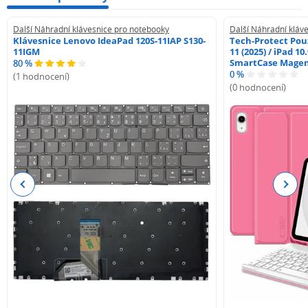
Další Náhradní klávesnice pro notebooky
Další Náhradní kláv
Klávesnice Lenovo IdeaPad 120S-11IAP S130-
Tech-Protect Pouz
11IGM
11 (2025) / iPad 10
SmartCase Mage
80 %
0 %
(1 hodnocení)
(0 hodnocení)
Previous
Next