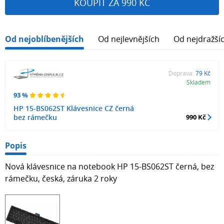
KOUPIT ZA 990 KČ
Od nejoblíbenějších
Od nejlevnějších
Od nejdražší
Doprava:
79 Kč
Skladem
93 %
HP 15-BS062ST Klávesnice CZ černá
bez rámečku
990 Kč
Popis
Nová klávesnice na notebook HP 15-BS062ST černá, bez
rámečku, česká, záruka 2 roky