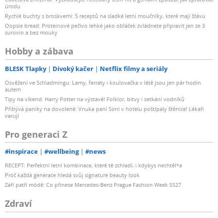
úrodu
Rychlé buchty s broskvemi: 5 receptů na sladké letní moučníky, které mají šťávu
Oopsie bread: Proteinové pečivo lehké jako obláček zvládnete připravit jen ze 3
surovin a bez mouky
Hobby a zábava
BLESK Tlapky
Divoký kačer
Netflix filmy a seriály
Osvěžení ve Schladmingu: Lamy, ferraty i koulovačka v létě jsou jen pár hodin
autem
Tipy na víkend: Harry Potter na výstavě! Folklor, bitvy i setkání vodníků
Přibývá paniky na dovolené: Vnuka paní Soni v hotelu poštípaly štěnice! Lékaři
varují
Pro generaci Z
#inspirace
#wellbeing
#news
RECEPT: Perfektní letní kombinace, které tě zchladí, i kdybys nechtěl*a
Proč každá generace hledá svůj signature beauty look
Září patří módě: Co přinese Mercedes-Benz Prague Fashion Week SS27
Zdraví