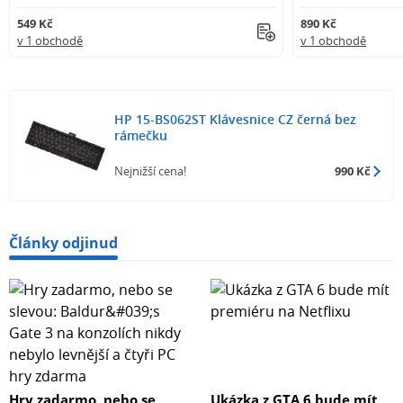
549 Kč
890 Kč
v 1 obchodě
v 1 obchodě
HP 15-BS062ST Klávesnice CZ černá bez
rámečku
Nejnižší cena!
990 Kč
Články odjinud
Hry zadarmo, nebo se
Ukázka z GTA 6 bude mít