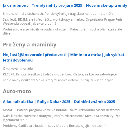
Jak zhubnout
Trendy nehty pro jaro 2025
Nové make-up trendy
Smrt na silnici v Letňanech: Policie vyšetřuje tragickou nehodu motorkáře
Sex, fetiš, BDSM, ale i přednášky, workshopy a market. Organizátor Prague Fetish
Weekendu popsal, jak akce probíhá
Vodní zdroje a zemědělská půda v ohrožení: Katastrofální sucha přicházejí stále
dříve
Pro ženy a maminky
Nejčastější novoroční předsevzetí
Miminko a mráz
Jak vybírat
letní dovolenou
Okurková limonáda
RECEPT: Kynutý švestkový koláč s drobenkou. Klasika, se kterou zabodujete
Tohle nikdy neříkejte! Slova, kterými rodiče dětem ubližují ze všeho nejvíc
Auto-moto
Alko-kalkulačka
Rallye Dakar 2025
Dálniční známka 2025
MotoGP: Páteční program ve Velké Británii uzavřel rekordním časem Bezzecchi
Další klasická corvette s dobrými jízdními vlastnostmi? Mitsuoka znovu využije
legendární MX-5
Problémy Cadillacu s brzdami souvisí podle Bottase s jejich chlazením