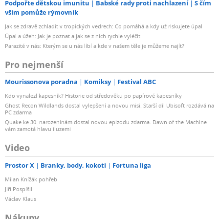
Podpořte dětskou imunitu
Babské rady proti nachlazení
S čím
vším pomůže rýmovník
Jak se zdravě zchladit v tropických vedrech: Co pomáhá a kdy už riskujete úpal
Úpal a úžeh: Jak je poznat a jak se z nich rychle vyléčit
Parazité v nás: Kterým se u nás líbí a kde v našem těle je můžeme najít?
Pro nejmenší
Mourissonova poradna
Komiksy
Festival ABC
Kdo vynalezl kapesník? Historie od středověku po papírové kapesníky
Ghost Recon Wildlands dostal vylepšení a novou misi. Starší díl Ubisoft rozdává na
PC zdarma
Quake ke 30. narozeninám dostal novou epizodu zdarma. Dawn of the Machine
vám zamotá hlavu iluzemi
Video
Prostor X
Branky, body, kokoti
Fortuna liga
Milan Knížák pohřeb
Jiří Pospíšil
Václav Klaus
Nákupy