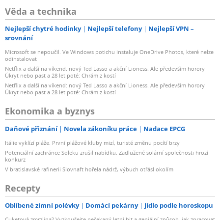
Věda a technika
Nejlepší chytré hodinky
Nejlepší telefony
Nejlepší VPN –
srovnání
Microsoft se nepoučil. Ve Windows potichu instaluje OneDrive Photos, které nelze
odinstalovat
Netflix a další na víkend: nový Ted Lasso a akční Lioness. Ale především horory
Úkryt nebo past a 28 let poté: Chrám z kostí
Netflix a další na víkend: nový Ted Lasso a akční Lioness. Ale především horory
Úkryt nebo past a 28 let poté: Chrám z kostí
Ekonomika a byznys
Daňové přiznání
Novela zákoníku práce
Nadace EPCG
Itálie vyklízí pláže. První plážové kluby mizí, turisté změnu pocítí brzy
Potenciální zachránce Soleku zrušil nabídku. Zadlužené solární společnosti hrozí
konkurz
V bratislavské rafinerii Slovnaft hořela nádrž, výbuch otřásl okolím
Recepty
Oblíbené zimní polévky
Domácí pekárny
Jídlo podle horoskopu
Cuketová zmrzlina? Vyzkoušejte nečekaný letní hit a geniální způsob, jak zpracovat