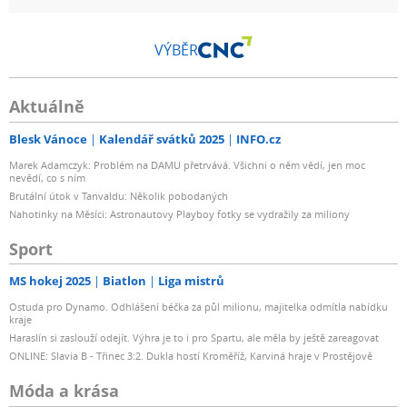
VÝBĚR
Aktuálně
Blesk Vánoce
Kalendář svátků 2025
INFO.cz
Marek Adamczyk: Problém na DAMU přetrvává. Všichni o něm vědí, jen moc
nevědí, co s ním
Brutální útok v Tanvaldu: Několik pobodaných
Nahotinky na Měsíci: Astronautovy Playboy fotky se vydražily za miliony
Sport
MS hokej 2025
Biatlon
Liga mistrů
Ostuda pro Dynamo. Odhlášení béčka za půl milionu, majitelka odmítla nabídku
kraje
Haraslín si zaslouží odejít. Výhra je to i pro Spartu, ale měla by ještě zareagovat
ONLINE: Slavia B - Třinec 3:2. Dukla hostí Kroměříž, Karviná hraje v Prostějově
Móda a krása