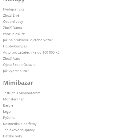
hledejceny.cz
Zboží Živě
Osobní vozy
Zboží Dáma
zbozi.blesk.cz
Jak na prohlídku ojetého vozu?
HobbyKompas
Auto pro začátečníka do 100 000 Kč
Zboží Auto
Ojetá Škoda Octavia
Jak vybrat auto?
Mimibazar
Testujte s Mimibazarem
Monster High
Barbie
Lego
Pyžama
Kosmetika a parfémy
Teplákové soupravy
Dětské boty