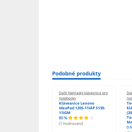
Podobné produkty
 Náhradní klávesnice pro
Další Náhradní klávesnice pro
Dal
booky
notebooky
no
esnice HP ProBook
Klávesnice Lenovo
Te
455 470 - G0 G1 G2
IdeaPad 120S-11IAP S130-
kl
11IGM
(20
Te
80 %
odnocení)
Ma
(1 hodnocení)
0 