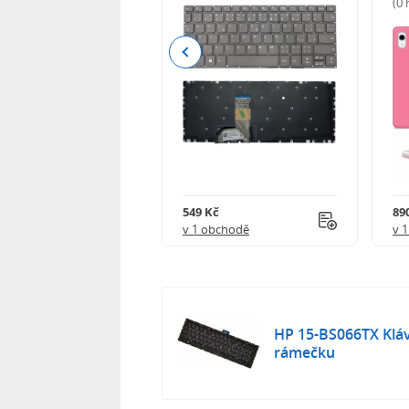
(0
Previous
Kč
549 Kč
89
obchodě
v 1 obchodě
v 
HP 15-BS066TX Kláv
rámečku