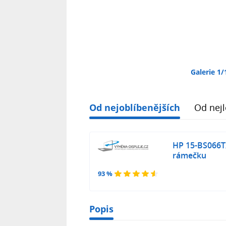
Galerie 1/
Od nejoblíbenějších
Od nejl
HP 15-BS066TX
rámečku
93 %
Popis