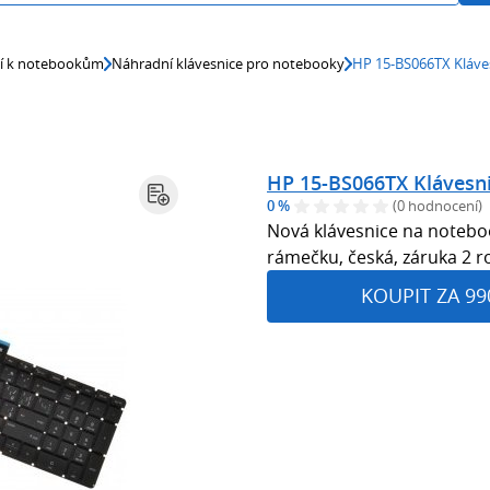
ví k notebookům
Náhradní klávesnice pro notebooky
HP 15-BS066TX Kláve
HP 15-BS066TX Klávesn
0 %
(0 hodnocení)
Nová klávesnice na notebo
rámečku, česká, záruka 2 r
KOUPIT ZA 99