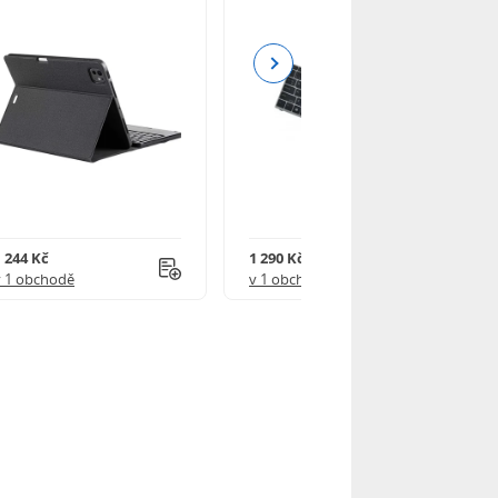
Next
1 244 Kč
1 290 Kč
v 1 obchodě
v 1 obchodě