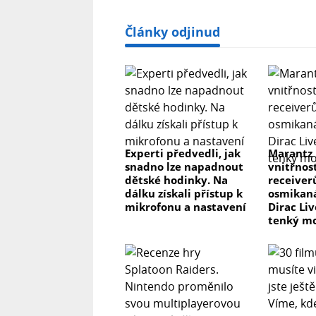
Články odjinud
Experti předvedli, jak
Marantz
snadno lze napadnout
vnitřnos
dětské hodinky. Na
receiver
dálku získali přístup k
osmikaná
mikrofonu a nastavení
Dirac Li
tenký m