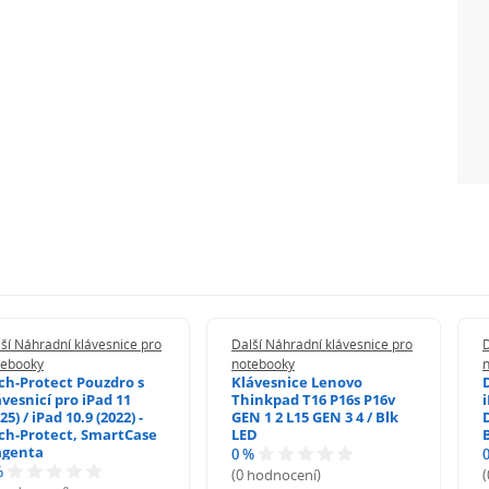
ší Náhradní klávesnice pro
Další Náhradní klávesnice pro
D
tebooky
notebooky
ch-Protect Pouzdro s
Klávesnice Lenovo
ávesnicí pro iPad 11
Thinkpad T16 P16s P16v
i
25) / iPad 10.9 (2022) -
GEN 1 2 L15 GEN 3 4 / Blk
ch-Protect, SmartCase
LED
genta
0 %
%
(0 hodnocení)