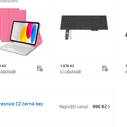
 hodnocení)
0 Kč
1 670 Kč
1 obchodě
v 1 obchodě
esnice CZ černá bez
Nejnižší cena!
990 Kč