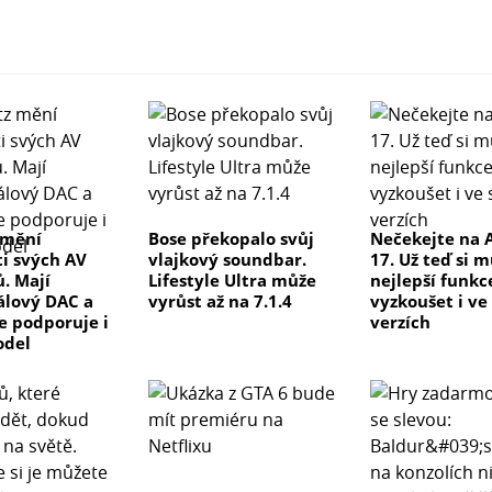
 mění
Bose překopalo svůj
Nečekejte na 
ti svých AV
vlajkový soundbar.
17. Už teď si 
ů. Mají
Lifestyle Ultra může
nejlepší funkc
lový DAC a
vyrůst až na 7.1.4
vyzkoušet i ve
ve podporuje i
verzích
odel