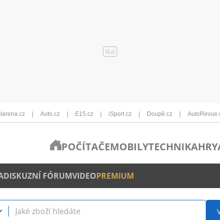
Iarena.cz
Auto.cz
E15.cz
iSport.cz
Doupě.cz
AutoRevue.
POČÍTAČE
MOBILY
TECHNIKA
HRY
A
DISKUZNÍ FÓRUM
VIDEO
PREMIUM