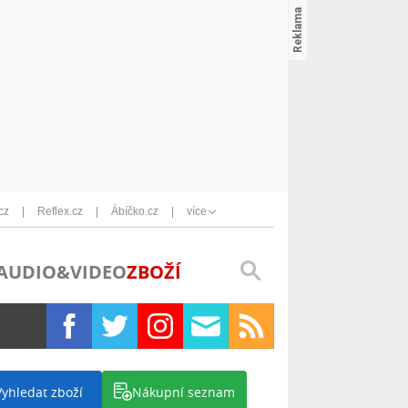
cz
Reflex.cz
Ábíčko.cz
více
AUDIO&VIDEO
ZBOŽÍ
Vyhledat zboží
Nákupní seznam