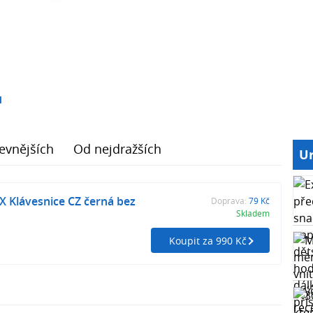
1
evnějších
Od nejdražších
Ur
 Klávesnice CZ černá bez
Doprava:
79 Kč
Skladem
Koupit za 990 Kč