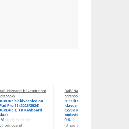
alší Náhradní klávesnice pro
Další Náhradní klávesnice pro
notebooky
notebooky
DuxDucis Klávesnice na
HP EliteBook 840 G6
Pad Pro 11 (2025/2024) -
klávesnice na notebook
DuxDucis, TK Keyboard
CZ/SK stříbrný rámeček,
Black
podsvícená, Trackpoint
0 %
0 %
(0 hodnocení)
(0 hodnocení)