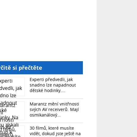
čitě si přečtěte
Experti předvedli, jak
snadno lze napadnout
dětské hodinky....
Marantz mění vnitřnosti
svých AV receiverů. Mají
osmikanálový...
30 filmů, které musíte
vidět, dokud jste ještě na