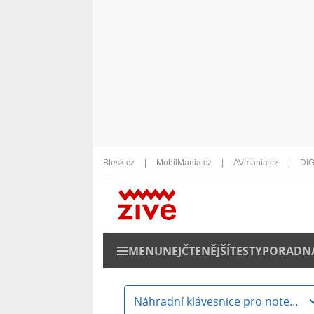
Blesk.cz
MobilMania.cz
AVmania.cz
DIG
MENU
NEJČTENĚJŠÍ
TESTY
PORADN
Náhradní klávesnice pro notebooky