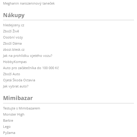
Meghanin narozeninový taneček
Nákupy
hledejceny.cz
Zboží Živě
Osobní vozy
Zboží Dáma
zbozi.blesk.cz
Jak na prohlídku ojetého vozu?
HobbyKompas
Auto pro začátečníka do 100 000 Kč
Zboží Auto
Ojetá Škoda Octavia
Jak vybrat auto?
Mimibazar
Testujte s Mimibazarem
Monster High
Barbie
Lego
Pyžama