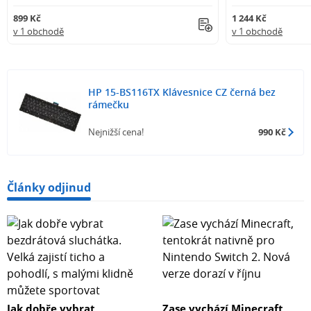
899 Kč
1 244 Kč
v 1 obchodě
v 1 obchodě
HP 15-BS116TX Klávesnice CZ černá bez
rámečku
Nejnižší cena!
990 Kč
Články odjinud
Jak dobře vybrat
Zase vychází Minecraft,