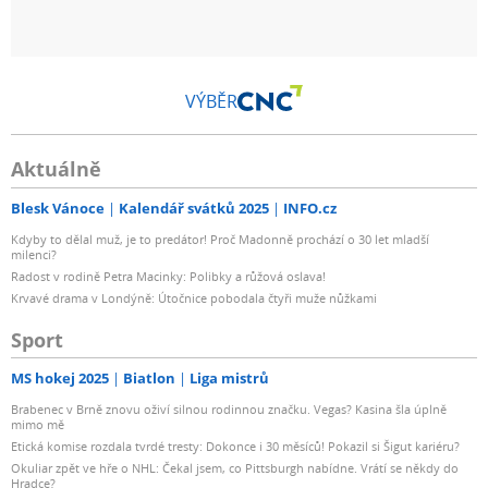
VÝBĚR
Aktuálně
Blesk Vánoce
Kalendář svátků 2025
INFO.cz
Kdyby to dělal muž, je to predátor! Proč Madonně prochází o 30 let mladší
milenci?
Radost v rodině Petra Macinky: Polibky a růžová oslava!
Krvavé drama v Londýně: Útočnice pobodala čtyři muže nůžkami
Sport
MS hokej 2025
Biatlon
Liga mistrů
Brabenec v Brně znovu oživí silnou rodinnou značku. Vegas? Kasina šla úplně
mimo mě
Etická komise rozdala tvrdé tresty: Dokonce i 30 měsíců! Pokazil si Šigut kariéru?
Okuliar zpět ve hře o NHL: Čekal jsem, co Pittsburgh nabídne. Vrátí se někdy do
Hradce?