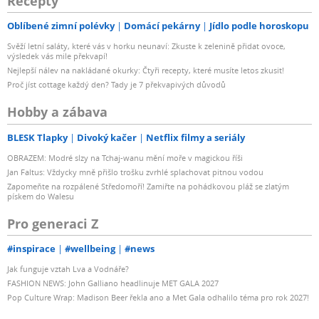
Recepty
Oblíbené zimní polévky
Domácí pekárny
Jídlo podle horoskopu
Svěží letní saláty, které vás v horku neunaví: Zkuste k zelenině přidat ovoce,
výsledek vás mile překvapí!
Nejlepší nálev na nakládané okurky: Čtyři recepty, které musíte letos zkusit!
Proč jíst cottage každý den? Tady je 7 překvapivých důvodů
Hobby a zábava
BLESK Tlapky
Divoký kačer
Netflix filmy a seriály
OBRAZEM: Modré slzy na Tchaj-wanu mění moře v magickou říši
Jan Faltus: Vždycky mně přišlo trošku zvrhlé splachovat pitnou vodou
Zapomeňte na rozpálené Středomoří! Zamiřte na pohádkovou pláž se zlatým
pískem do Walesu
Pro generaci Z
#inspirace
#wellbeing
#news
Jak funguje vztah Lva a Vodnáře?
FASHION NEWS: John Galliano headlinuje MET GALA 2027
Pop Culture Wrap: Madison Beer řekla ano a Met Gala odhalilo téma pro rok 2027!