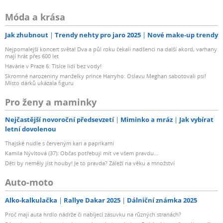
Móda a krása
Jak zhubnout
Trendy nehty pro jaro 2025
Nové make-up trendy
Nejpomalejší koncert světa! Dva a půl roku čekali nadšenci na další akord, varhany
mají hrát přes 600 let
Havárie v Praze 6: Tisíce lidí bez vody!
Skromné narozeniny manželky prince Harryho: Oslavu Meghan sabotovali psi!
Místo dárků ukázala figuru
Pro ženy a maminky
Nejčastější novoroční předsevzetí
Miminko a mráz
Jak vybírat
letní dovolenou
Thajské nudle s červeným kari a paprikami
Kamila Nývltová (37): Občas potřebuji mít ve všem pravdu...
Děti by neměly jíst houby! Je to pravda? Záleží na věku a množství
Auto-moto
Alko-kalkulačka
Rallye Dakar 2025
Dálniční známka 2025
Proč mají auta hrdlo nádrže či nabíjecí zásuvku na různých stranách?