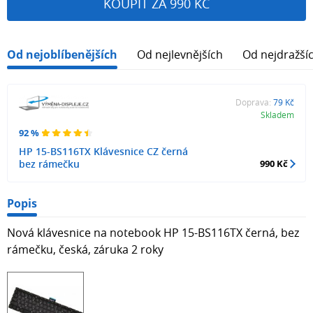
KOUPIT ZA 990 KČ
Od nejoblíbenějších
Od nejlevnějších
Od nejdražší
Doprava:
79 Kč
Skladem
92 %
HP 15-BS116TX Klávesnice CZ černá
bez rámečku
990 Kč
Popis
Nová klávesnice na notebook HP 15-BS116TX černá, bez
rámečku, česká, záruka 2 roky