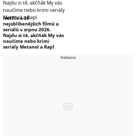
Netflix a 30
nejoblíbenějších filmů a
seriálů v srpnu 2026.
Najdu si tě, akčňák My vás
naučíme nebo krimi
seriály Metanol a Rapl