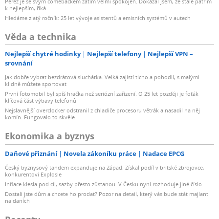
Pérez je se svým comebackem zatím velmi spokojen. Dokázal jsem, že stále patřím
k nejlepším, říká
Hledáme zlatý ročník: 25 let vývoje asistentů a emisních systémů v autech
Věda a technika
Nejlepší chytré hodinky
Nejlepší telefony
Nejlepší VPN –
srovnání
Jak dobře vybrat bezdrátová sluchátka. Velká zajistí ticho a pohodlí, s malými
klidně můžete sportovat
První fotomobil byl spíš hračka než seriózní zařízení. O 25 let později je foťák
klíčová část výbavy telefonů
Nejslavnější overclocker odstranil z chladiče procesoru větrák a nasadil na něj
komín. Fungovalo to skvěle
Ekonomika a byznys
Daňové přiznání
Novela zákoníku práce
Nadace EPCG
Český byznysový tandem expanduje na Západ. Získal podíl v britské zbrojovce,
konkurentovi Explosie
Inflace klesla pod cíl, sazby přesto zůstanou. V Česku nyní rozhoduje jiné číslo
Dostali jste dům a chcete ho prodat? Pozor na detail, který vás bude stát majlant
na daních