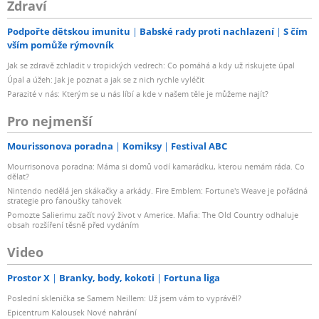
Zdraví
Podpořte dětskou imunitu
Babské rady proti nachlazení
S čím
vším pomůže rýmovník
Jak se zdravě zchladit v tropických vedrech: Co pomáhá a kdy už riskujete úpal
Úpal a úžeh: Jak je poznat a jak se z nich rychle vyléčit
Parazité v nás: Kterým se u nás líbí a kde v našem těle je můžeme najít?
Pro nejmenší
Mourissonova poradna
Komiksy
Festival ABC
Mourrisonova poradna: Máma si domů vodí kamarádku, kterou nemám ráda. Co
dělat?
Nintendo nedělá jen skákačky a arkády. Fire Emblem: Fortune's Weave je pořádná
strategie pro fanoušky tahovek
Pomozte Salierimu začít nový život v Americe. Mafia: The Old Country odhaluje
obsah rozšíření těsně před vydáním
Video
Prostor X
Branky, body, kokoti
Fortuna liga
Poslední sklenička se Samem Neillem: Už jsem vám to vyprávěl?
Epicentrum Kalousek Nové nahrání