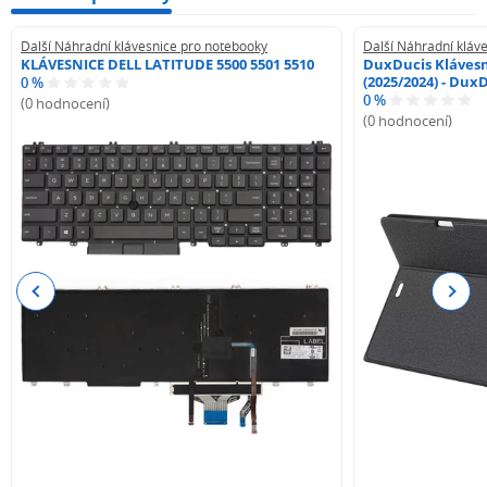
Další Náhradní klávesnice pro notebooky
Další Náhradní kláv
KLÁVESNICE DELL LATITUDE 5500 5501 5510
DuxDucis Klávesn
(2025/2024) - Dux
0 %
0 %
(0 hodnocení)
(0 hodnocení)
Previous
Next