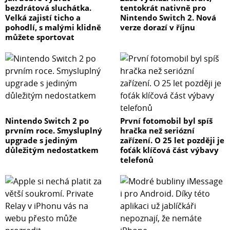
bezdrátová sluchátka.
tentokrát nativně pro
Velká zajistí ticho a
Nintendo Switch 2. Nová
pohodlí, s malými klidně
verze dorazí v říjnu
můžete sportovat
Nintendo Switch 2 po
První fotomobil byl spíš
prvním roce. Smysluplný
hračka než seriózní
upgrade s jediným
zařízení. O 25 let později je
důležitým nedostatkem
foťák klíčová část výbavy
telefonů