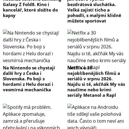
Galaxy Z Fold8. Kino i
bezdrátová sluchátka.
kancelář, které složíte do
Velká zajistí ticho a
kapsy
pohodlí, s malými klidně
můžete sportovat
Na Nintendo se chystají
Netflix a 30
další hry z Česka i
nejoblíbenějších filmů a
Slovenska. Po boji s
seriálů v srpnu 2026.
hordami z Helu dorazí i
Najdu si tě, akčňák My vás
vesmírná mechanička
naučíme nebo krimi
seriály Metanol a Rapl