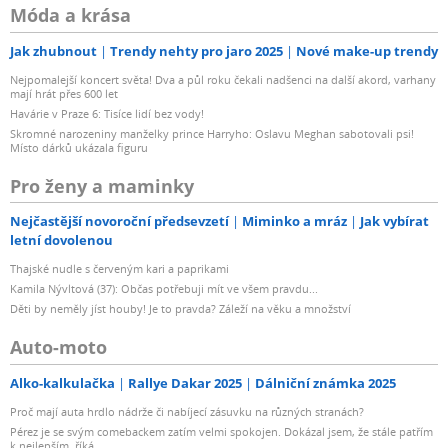
Móda a krása
Jak zhubnout
Trendy nehty pro jaro 2025
Nové make-up trendy
Nejpomalejší koncert světa! Dva a půl roku čekali nadšenci na další akord, varhany
mají hrát přes 600 let
Havárie v Praze 6: Tisíce lidí bez vody!
Skromné narozeniny manželky prince Harryho: Oslavu Meghan sabotovali psi!
Místo dárků ukázala figuru
Pro ženy a maminky
Nejčastější novoroční předsevzetí
Miminko a mráz
Jak vybírat
letní dovolenou
Thajské nudle s červeným kari a paprikami
Kamila Nývltová (37): Občas potřebuji mít ve všem pravdu...
Děti by neměly jíst houby! Je to pravda? Záleží na věku a množství
Auto-moto
Alko-kalkulačka
Rallye Dakar 2025
Dálniční známka 2025
Proč mají auta hrdlo nádrže či nabíjecí zásuvku na různých stranách?
Pérez je se svým comebackem zatím velmi spokojen. Dokázal jsem, že stále patřím
k nejlepším, říká