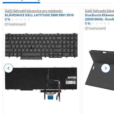
Další Náhradní klávesnice pro notebooky
Další Náhradní kláv
KLÁVESNICE DELL LATITUDE 5500 5501 5510
DuxDucis Klávesn
(2025/2024) - Dux
0 %
0 %
(0 hodnocení)
(0 hodnocení)
Previous
Next