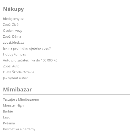
Nákupy
hledejceny.cz
Zboží Živě
Osobní vozy
Zboží Dáma
zbozi.blesk.cz
Jak na prohlídku ojetého vozu?
HobbyKompas
Auto pro začátečníka do 100 000 Kč
Zboží Auto
Ojetá Škoda Octavia
Jak vybrat auto?
Mimibazar
Testujte s Mimibazarem
Monster High
Barbie
Lego
Pyžama
Kosmetika a parfémy