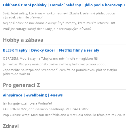
Oblíbené zimní polévky
Domácí pekárny
Jídlo podle horoskopu
Svěží letní saláty, které vás v horku neunaví: Zkuste k zelenině přidat ovoce,
výsledek vás mile překvapí!
Nejlepší nálev na nakládané okurky: Čtyři recepty, které musíte letos zkusit!
Proč jíst cottage každý den? Tady je 7 překvapivých důvodů
Hobby a zábava
BLESK Tlapky
Divoký kačer
Netflix filmy a seriály
OBRAZEM: Modré slzy na Tchaj-wanu mění moře v magickou říši
Jan Faltus: Vždycky mně přišlo trošku zvrhlé splachovat pitnou vodou
Zapomeňte na rozpálené Středomoří! Zamiřte na pohádkovou pláž se zlatým
pískem do Walesu
Pro generaci Z
#inspirace
#wellbeing
#news
Jak funguje vztah Lva a Vodnáře?
FASHION NEWS: John Galliano headlinuje MET GALA 2027
Pop Culture Wrap: Madison Beer řekla ano a Met Gala odhalilo téma pro rok 2027!
Zdraví