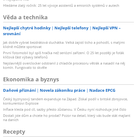
Hledáme zlatý ročník: 25 let vývoje asistentů a emisních systémů v autech
Věda a technika
Nejlepší chytré hodinky
Nejlepší telefony
Nejlepší VPN –
srovnání
Jak dobře vybrat bezdrátová sluchátka. Velká zajistí ticho a pohodlí, s malými
klidně můžete sportovat
První fotomobil byl spíš hračka než seriózní zařízení. O 25 let později je foťák
klíčová část výbavy telefonů
Nejslavnější overclocker odstranil z chladiče procesoru větrák a nasadil na něj
komín. Fungovalo to skvěle
Ekonomika a byznys
Daňové přiznání
Novela zákoníku práce
Nadace EPCG
Český byznysový tandem expanduje na Západ. Získal podíl v britské zbrojovce,
konkurentovi Explosie
Inflace klesla pod cíl, sazby přesto zůstanou. V Česku nyní rozhoduje jiné číslo
Dostali jste dům a chcete ho prodat? Pozor na detail, který vás bude stát majlant
na daních
Recepty