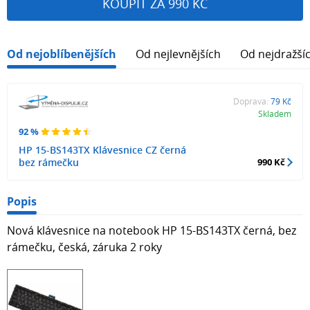
KOUPIT ZA 990 KČ
Od nejoblíbenějších
Od nejlevnějších
Od nejdražší
Doprava:
79 Kč
Skladem
92 %
HP 15-BS143TX Klávesnice CZ černá
bez rámečku
990 Kč
Popis
Nová klávesnice na notebook HP 15-BS143TX černá, bez
rámečku, česká, záruka 2 roky