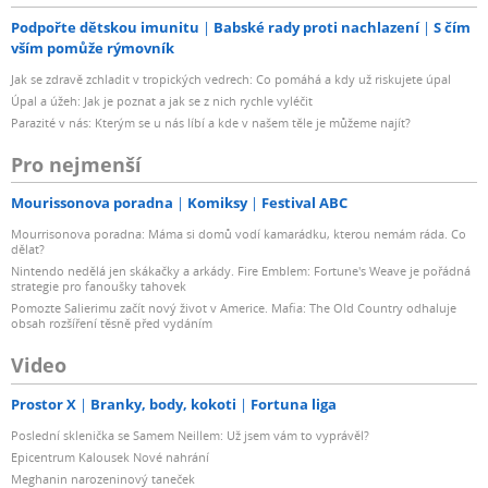
Podpořte dětskou imunitu
Babské rady proti nachlazení
S čím
vším pomůže rýmovník
Jak se zdravě zchladit v tropických vedrech: Co pomáhá a kdy už riskujete úpal
Úpal a úžeh: Jak je poznat a jak se z nich rychle vyléčit
Parazité v nás: Kterým se u nás líbí a kde v našem těle je můžeme najít?
Pro nejmenší
Mourissonova poradna
Komiksy
Festival ABC
Mourrisonova poradna: Máma si domů vodí kamarádku, kterou nemám ráda. Co
dělat?
Nintendo nedělá jen skákačky a arkády. Fire Emblem: Fortune's Weave je pořádná
strategie pro fanoušky tahovek
Pomozte Salierimu začít nový život v Americe. Mafia: The Old Country odhaluje
obsah rozšíření těsně před vydáním
Video
Prostor X
Branky, body, kokoti
Fortuna liga
Poslední sklenička se Samem Neillem: Už jsem vám to vyprávěl?
Epicentrum Kalousek Nové nahrání
Meghanin narozeninový taneček