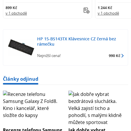
899 Kč
1 244 Kč
v 1 obchodě
v 1 obchodě
HP 15-BS143TX Klávesnice CZ černá bez
rámečku
Nejnižší cena!
990 Kč
Články odjinud
Recenze telefonu Samsung
Jak dobře vybrat