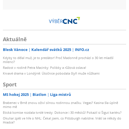
VÝBĚR
Aktuálně
Blesk Vánoce
Kalendář svátků 2025
INFO.cz
Kdyby to dělal muž, je to predátor! Proč Madonně prochází o 30 let mladší
milenci?
Radost v rodině Petra Macinky: Polibky a růžová oslava!
Krvavé drama v Londýně: Útočnice pobodala čtyři muže nůžkami
Sport
MS hokej 2025
Biatlon
Liga mistrů
Brabenec v Brně znovu oživí silnou rodinnou značku. Vegas? Kasina šla úplně
mimo mě
Etická komise rozdala tvrdé tresty: Dokonce i 30 měsíců! Pokazil si Šigut kariéru?
Okuliar zpět ve hře o NHL: Čekal jsem, co Pittsburgh nabídne. Vrátí se někdy do
Hradce?