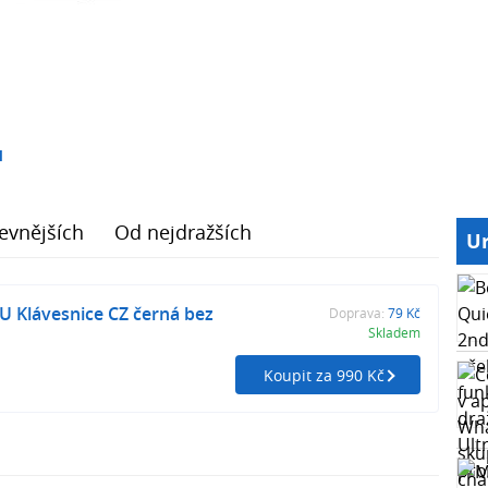
1
evnějších
Od nejdražších
Ur
U Klávesnice CZ černá bez
Doprava:
79 Kč
Skladem
Koupit za 990 Kč