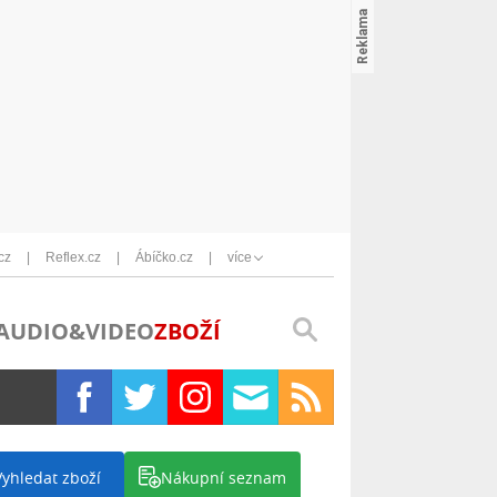
cz
Reflex.cz
Ábíčko.cz
více
AUDIO&VIDEO
ZBOŽÍ
Vyhledat zboží
Nákupní seznam