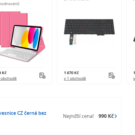
 hodnocení)
0 Kč
1 670 Kč
1 obchodě
v 1 obchodě
esnice CZ černá bez
Nejnižší cena!
990 Kč