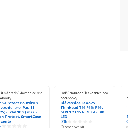
ší Náhradní klávesnice pro
Další Náhradní klávesnice pro
D
tebooky
notebooky
ch-Protect Pouzdro s
Klávesnice Lenovo
ávesnicí pro iPad 11
Thinkpad T16 P16s P16v
i
25) / iPad 10.9 (2022) -
GEN 1 2 L15 GEN 3 4 / Blk
ch-Protect, SmartCase
LED
genta
0 %
%
(0 hodnocení)