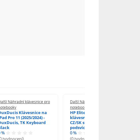
alší Náhradní klávesnice pro
Další Náhradní klávesnice pro
notebooky
notebooky
DuxDucis Klávesnice na
HP EliteBook 840 G6
Pad Pro 11 (2025/2024) -
klávesnice na notebook
DuxDucis, TK Keyboard
CZ/SK stříbrný rámeček,
Black
podsvícená, Trackpoint
0 %
0 %
(0 hodnocení)
(0 hodnocení)