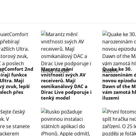
etComfort 2nd
Marantz mění
Quake ke 30.
írají funkce
vnitřnosti svých AV
narozeninám d
Ultra. Mají
receiverů. Mají
novou epizodu
ý zvuk, lepší
osmikanálový DAC a
Dawn of the M
slech přes
Dirac Live podporuje i
vám zamotá h
tenký model
iluzemi