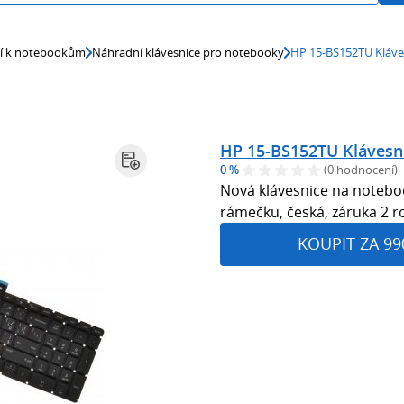
ví k notebookům
Náhradní klávesnice pro notebooky
HP 15-BS152TU Kláve
HP 15-BS152TU Klávesn
0 %
(0 hodnocení)
Nová klávesnice na notebo
rámečku, česká, záruka 2 r
KOUPIT ZA 99