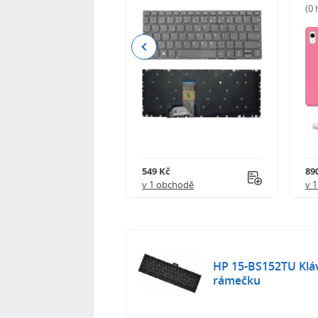
(0
Previous
Kč
549 Kč
89
obchodě
v 1 obchodě
v 
HP 15-BS152TU Kláv
rámečku