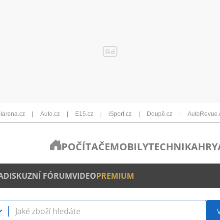
Iarena.cz
Auto.cz
E15.cz
iSport.cz
Doupě.cz
AutoRevue.
POČÍTAČE
MOBILY
TECHNIKA
HRY
A
DISKUZNÍ FÓRUM
VIDEO
PREMIUM