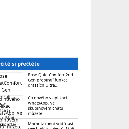
čitě si přečtěte
Bose QuietComfort 2nd
Gen přebírají funkce
dražších Ultra....
Co nového v aplikaci
WhatsApp. Ve
skupinovém chatu
můžete...
Marantz mění vnitřnosti
svých AV receiverů. Mají