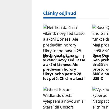
Články odjinud
Netflix a další na
Bose Qui
víkend: nový Ted Lasso
Gen přeb
a akční Lioness. Ale
dražších 
především horory
prostorov
Úkryt nebo past a 28
ANC a po
let poté: Chrám z kostí
USB-C