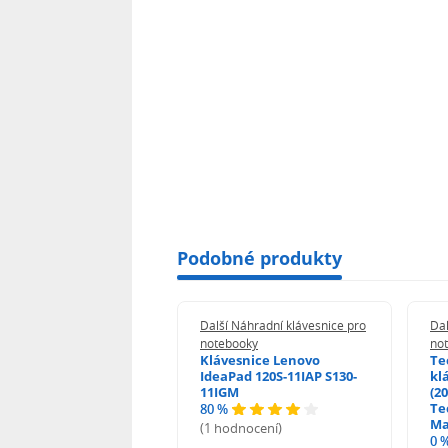
Podobné produkty
 Náhradní klávesnice pro
Další Náhradní klávesnice pro
Dal
booky
notebooky
no
esnice HP ProBook
Klávesnice Lenovo
Te
455 470 - G0 G1 G2
IdeaPad 120S-11IAP S130-
kl
11IGM
(20
Te
80 %
odnocení)
Ma
(1 hodnocení)
0 