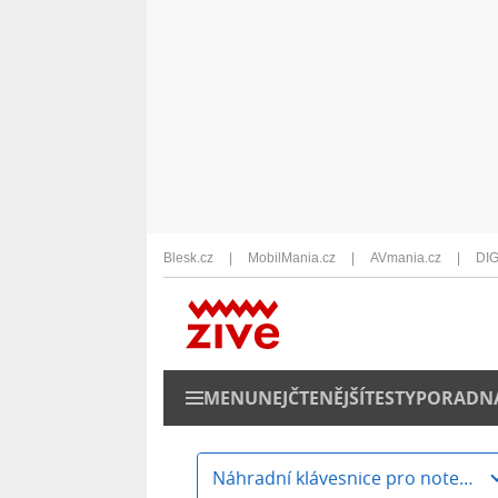
Blesk.cz
MobilMania.cz
AVmania.cz
DIG
MENU
NEJČTENĚJŠÍ
TESTY
PORADN
Náhradní klávesnice pro notebooky