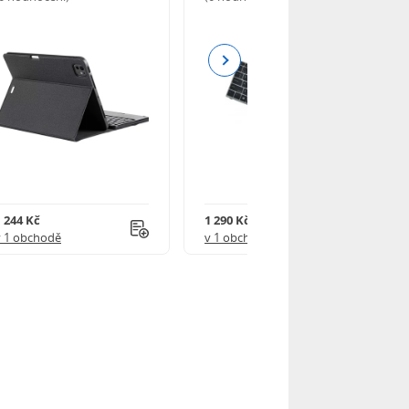
Next
1 244 Kč
1 290 Kč
v 1 obchodě
v 1 obchodě