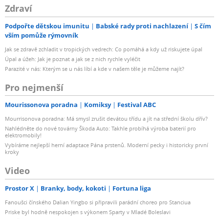
Zdraví
Podpořte dětskou imunitu
Babské rady proti nachlazení
S čím
vším pomůže rýmovník
Jak se zdravě zchladit v tropických vedrech: Co pomáhá a kdy už riskujete úpal
Úpal a úžeh: Jak je poznat a jak se z nich rychle vyléčit
Parazité v nás: Kterým se u nás líbí a kde v našem těle je můžeme najít?
Pro nejmenší
Mourissonova poradna
Komiksy
Festival ABC
Mourrisonova poradna: Má smysl zrušit devátou třídu a jít na střední školu dřív?
Nahlédněte do nové továrny Škoda Auto: Takhle probíhá výroba baterií pro
elektromobily!
Vybíráme nejlepší herní adaptace Pána prstenů. Moderní pecky i historicky první
kroky
Video
Prostor X
Branky, body, kokoti
Fortuna liga
Fanoušci čínského Dalian Yingbo si připravili parádní choreo pro Stanciua
Priske byl hodně nespokojen s výkonem Sparty v Mladé Boleslavi