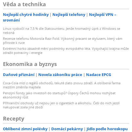
Věda a technika
Nejlepší chytré hodinky
Nejlepší telefony
Nejlepší VPN –
srovnání
Linux vyskočil na 7,5 % dle Statcounteru. Jenže hromadný úprk z Windows se
nekoná
Recenze telefonu Motorola Razr Fold. Výkonný pracant se stylusem, který vám
přiroste k ruce
Extrémní horko zásadně mění podmínky evropského léta. Vysychající krajina může
zdražit potraviny i energie
Ekonomika a byznys
Daňové přiznání
Novela zákoníku práce
Nadace EPCG
Coca-Cola mizí z regálů obchodů, tekuté zlato znovu zdraží. A oblíbená farma
mezitím změnila majitele
Penzijní fondy jako investoři do startupů? Úspory Čechů mohou rozhýbat
ekonomický růst
Příhraniční obchody už nejsou jen o cigaretách a alkoholu. Češi do nich jezdí
nakupovat zcela jiné zboží
Recepty
Oblíbené zimní polévky
Domácí pekárny
Jídlo podle horoskopu