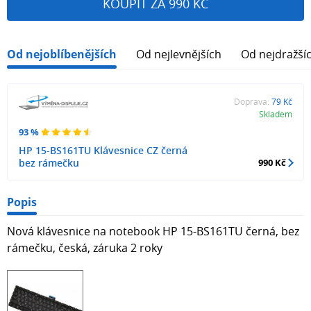
KOUPIT ZA 990 KČ
Od nejoblíbenějších
Od nejlevnějších
Od nejdražší
Doprava:
79 Kč
Skladem
93 %
HP 15-BS161TU Klávesnice CZ černá
bez rámečku
990 Kč
Popis
Nová klávesnice na notebook HP 15-BS161TU černá, bez
rámečku, česká, záruka 2 roky