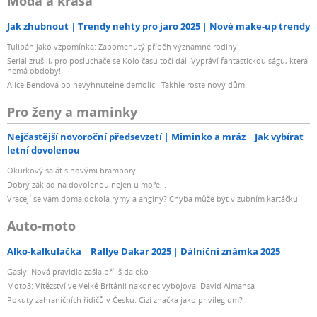
Móda a krása
Jak zhubnout
Trendy nehty pro jaro 2025
Nové make-up trendy
Tulipán jako vzpomínka: Zapomenutý příběh významné rodiny!
Seriál zrušili, pro posluchače se Kolo času točí dál. Vypráví fantastickou ságu, která
nemá obdoby!
Alice Bendová po nevyhnutelné demolici: Takhle roste nový dům!
Pro ženy a maminky
Nejčastější novoroční předsevzetí
Miminko a mráz
Jak vybírat
letní dovolenou
Okurkový salát s novými brambory
Dobrý základ na dovolenou nejen u moře...
Vracejí se vám doma dokola rýmy a angíny? Chyba může být v zubním kartáčku
Auto-moto
Alko-kalkulačka
Rallye Dakar 2025
Dálniční známka 2025
Gasly: Nová pravidla zašla příliš daleko
Moto3: Vítězství ve Velké Británii nakonec vybojoval David Almansa
Pokuty zahraničních řidičů v Česku: Cizí značka jako privilegium?