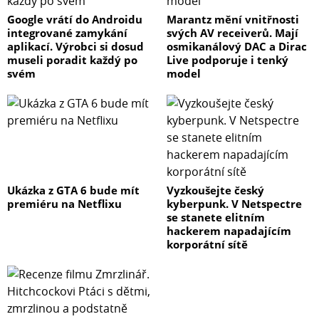
Google vrátí do Androidu
Marantz mění vnitřnosti
integrované zamykání
svých AV receiverů. Mají
aplikací. Výrobci si dosud
osmikanálový DAC a Dirac
museli poradit každý po
Live podporuje i tenký
svém
model
Ukázka z GTA 6 bude mít
Vyzkoušejte český
premiéru na Netflixu
kyberpunk. V Netspectre
se stanete elitním
hackerem napadajícím
korporátní sítě