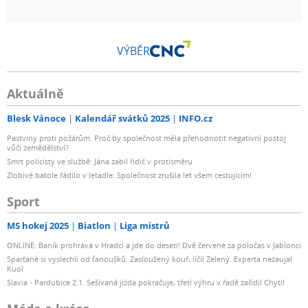
VÝBĚR
Aktuálně
Blesk Vánoce
Kalendář svátků 2025
INFO.cz
Pastviny proti požárům. Proč by společnost měla přehodnotit negativní postoj
vůči zemědělství?
Smrt policisty ve službě: Jána zabil řidič v protisměru
Zlobivé batole řádilo v letadle: Společnost zrušila let všem cestujícím!
Sport
MS hokej 2025
Biatlon
Liga mistrů
ONLINE: Baník prohrává v Hradci a jde do deseti! Dvě červené za poločas v Jablonci
Sparťané si vyslechli od fanoušků. Zasloužený kouř, líčil Zelený. Experta nezaujal
Kuol
Slavia - Pardubice 2:1. Sešívaná jízda pokračuje, třetí výhru v řadě zařídil Chytil