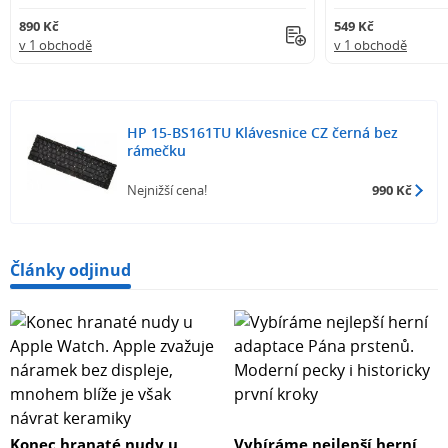
890 Kč
549 Kč
v 1 obchodě
v 1 obchodě
HP 15-BS161TU Klávesnice CZ černá bez
rámečku
Nejnižší cena!
990 Kč
Články odjinud
Konec hranaté nudy u
Vybíráme nejlepší herní