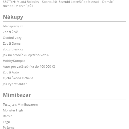
SESTŘIH: Mladá Boleslav - Sparta 2:0. Bezzubí Letenští opět ztratili. Domácí
rozhodli v první půli
Nákupy
hledejceny.cz
Zboží Živě
Osobní vozy
Zboží Dáma
zbozi.blesk.cz
Jak na prohlídku ojetého vozu?
HobbyKompas
Auto pro začátečníka do 100 000 Kč
Zboží Auto
Ojetá Škoda Octavia
Jak vybrat auto?
Mimibazar
Testujte s Mimibazarem
Monster High
Barbie
Lego
Pyžama