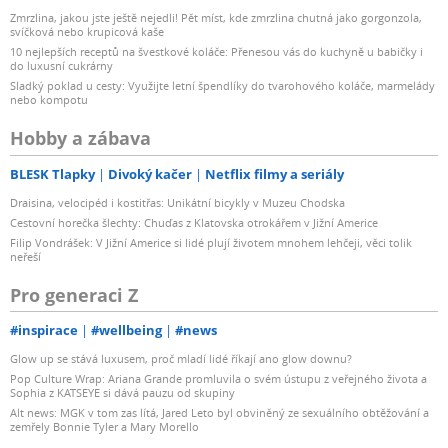
Zmrzlina, jakou jste ještě nejedli! Pět míst, kde zmrzlina chutná jako gorgonzola,
svíčková nebo krupicová kaše
10 nejlepších receptů na švestkové koláče: Přenesou vás do kuchyně u babičky i
do luxusní cukrárny
Sladký poklad u cesty: Využijte letní špendlíky do tvarohového koláče, marmelády
nebo kompotu
Hobby a zábava
BLESK Tlapky
Divoký kačer
Netflix filmy a seriály
Draisina, velocipéd i kostitřas: Unikátní bicykly v Muzeu Chodska
Cestovní horečka šlechty: Chuďas z Klatovska otrokářem v Jižní Americe
Filip Vondrášek: V Jižní Americe si lidé plují životem mnohem lehčeji, věci tolik
neřeší
Pro generaci Z
#inspirace
#wellbeing
#news
Glow up se stává luxusem, proč mladí lidé říkají ano glow downu?
Pop Culture Wrap: Ariana Grande promluvila o svém ústupu z veřejného života a
Sophia z KATSEYE si dává pauzu od skupiny
Alt news: MGK v tom zas lítá, Jared Leto byl obviněný ze sexuálního obtěžování a
zemřely Bonnie Tyler a Mary Morello