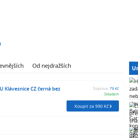
1
evnějších
Od nejdražších
Ur
U Klávesnice CZ černá bez
Doprava:
79 Kč
Skladem
Koupit za 990 Kč