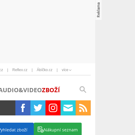
cz
Reflex.cz
Ábíčko.cz
více
AUDIO&VIDEO
ZBOŽÍ
Vyhledat zboží
Nákupní seznam