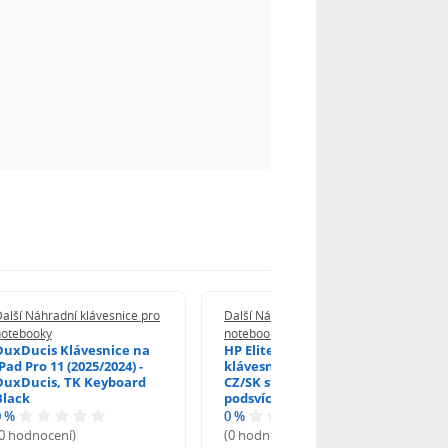
alší Náhradní klávesnice pro
Další Náhradní klávesnice pro
notebooky
notebooky
DuxDucis Klávesnice na
HP EliteBook 840 G6
Pad Pro 11 (2025/2024) -
klávesnice na notebook
DuxDucis, TK Keyboard
CZ/SK stříbrný rámeček,
Black
podsvícená, Trackpoint
0 %
0 %
(0 hodnocení)
(0 hodnocení)