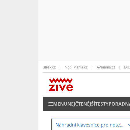
Blesk.cz
MobilMania.cz
AVmania.cz
DIG
MENU
NEJČTENĚJŠÍ
TESTY
PORADN
Náhradní klávesnice pro notebooky