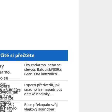
čitě si přečtěte
Hry zadarmo, nebo se
slevou: Baldur&#039;s
Gate 3 na konzolích...
Experti předvedli, jak
snadno lze napadnout
dětské hodinky....
Bose překopalo svůj
vlajkový soundbar.