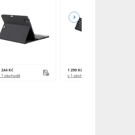
Next
1 244 Kč
1 290 Kč
v 1 obchodě
v 1 obchodě