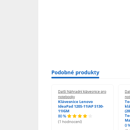
Podobné produkty
 Náhradní klávesnice pro
Další Náhradní klávesnice pro
Dal
booky
notebooky
no
esnice HP ProBook
Klávesnice Lenovo
Te
455 470 - G0 G1 G2
IdeaPad 120S-11IAP S130-
kl
11IGM
(20
Te
80 %
odnocení)
Ma
(1 hodnocení)
0 