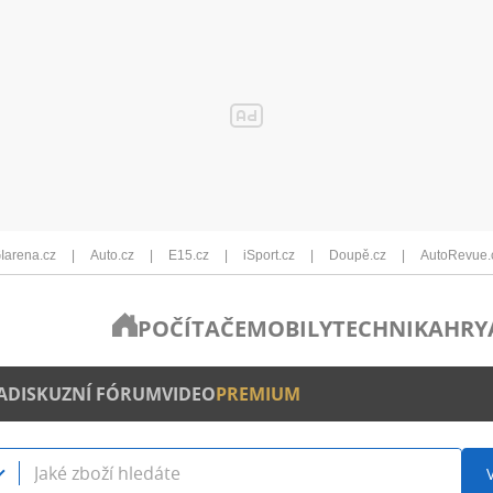
Iarena.cz
Auto.cz
E15.cz
iSport.cz
Doupě.cz
AutoRevue.
POČÍTAČE
MOBILY
TECHNIKA
HRY
A
DISKUZNÍ FÓRUM
VIDEO
PREMIUM