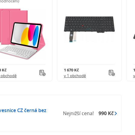
 hodnocení)
0 Kč
1 670 Kč
1 obchodě
v 1 obchodě
esnice CZ černá bez
Nejnižší cena!
990 Kč