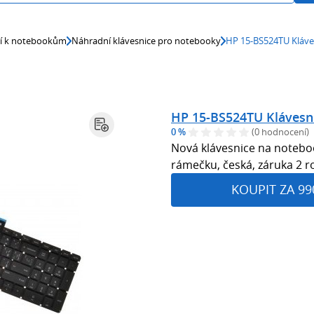
ví k notebookům
Náhradní klávesnice pro notebooky
HP 15-BS524TU Kláve
HP 15-BS524TU Klávesn
0 %
(0 hodnocení)
Nová klávesnice na notebo
rámečku, česká, záruka 2 r
KOUPIT ZA 99