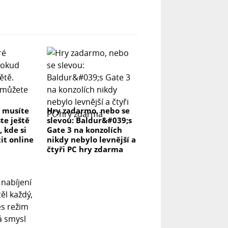
é musíte
Hry zadarmo, nebo se
te ještě
slevou: Baldur&#039;s
, kde si
Gate 3 na konzolích
it online
nikdy nebylo levnější a
čtyři PC hry zdarma