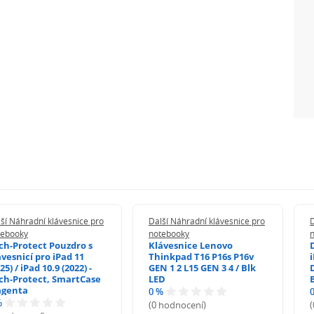
ší Náhradní klávesnice pro
Další Náhradní klávesnice pro
D
tebooky
notebooky
ch-Protect Pouzdro s
Klávesnice Lenovo
ávesnicí pro iPad 11
Thinkpad T16 P16s P16v
i
25) / iPad 10.9 (2022) -
GEN 1 2 L15 GEN 3 4 / Blk
ch-Protect, SmartCase
LED
genta
0 %
%
(0 hodnocení)