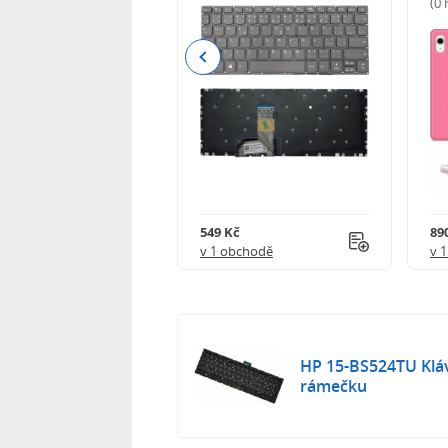
(0
Previous
Kč
549 Kč
89
obchodě
v 1 obchodě
v 
HP 15-BS524TU Kláv
rámečku