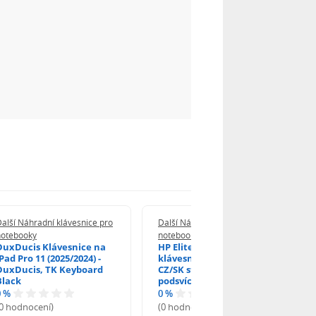
alší Náhradní klávesnice pro
Další Náhradní klávesnice pro
notebooky
notebooky
DuxDucis Klávesnice na
HP EliteBook 840 G6
Pad Pro 11 (2025/2024) -
klávesnice na notebook
DuxDucis, TK Keyboard
CZ/SK stříbrný rámeček,
Black
podsvícená, Trackpoint
0 %
0 %
(0 hodnocení)
(0 hodnocení)