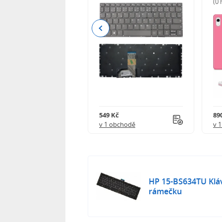
(0
Previous
Kč
549 Kč
89
obchodě
v 1 obchodě
v 
HP 15-BS634TU Kláv
rámečku