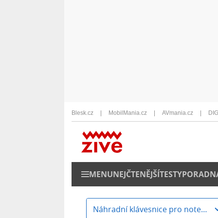
Blesk.cz
MobilMania.cz
AVmania.cz
DIG
MENU
NEJČTENĚJŠÍ
TESTY
PORADN
Náhradní klávesnice pro notebooky