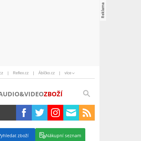
cz
Reflex.cz
Ábíčko.cz
více
AUDIO&VIDEO
ZBOŽÍ
Vyhledat zboží
Nákupní seznam