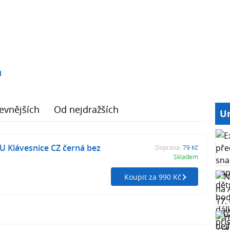
1
evnějších
Od nejdražších
Ur
U Klávesnice CZ černá bez
Doprava:
79 Kč
Skladem
Koupit za 990 Kč