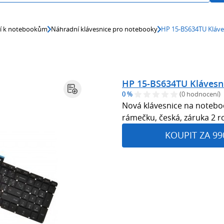
ví k notebookům
Náhradní klávesnice pro notebooky
HP 15-BS634TU Kláve
HP 15-BS634TU Klávesn
0 %
(0 hodnocení)
Nová klávesnice na notebo
rámečku, česká, záruka 2 r
KOUPIT ZA 99