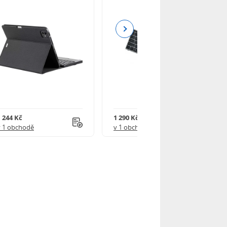
Next
1 244 Kč
1 290 Kč
v 1 obchodě
v 1 obchodě