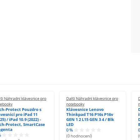
ší Náhradní klávesnice pro
Další Náhradní klávesnice pro
D
tebooky
notebooky
ch-Protect Pouzdro s
Klávesnice Lenovo
ávesnicí pro iPad 11
Thinkpad T16 P16s P16v
i
25) / iPad 10.9 (2022) -
GEN 1 2 L15 GEN 3 4 / Blk
ch-Protect, SmartCase
LED
genta
0 %
%
(0 hodnocení)