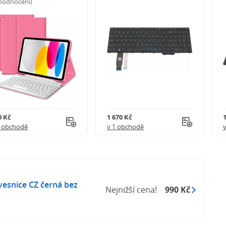
 hodnocení)
0 Kč
1 670 Kč
1 obchodě
v 1 obchodě
esnice CZ černá bez
Nejnižší cena!
990 Kč