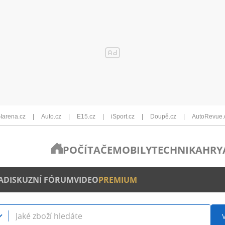
Iarena.cz
Auto.cz
E15.cz
iSport.cz
Doupě.cz
AutoRevue.
POČÍTAČE
MOBILY
TECHNIKA
HRY
A
DISKUZNÍ FÓRUM
VIDEO
PREMIUM