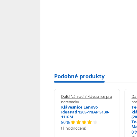
Podobné produkty
 Náhradní klávesnice pro
Další Náhradní klávesnice pro
Dal
booky
notebooky
no
esnice HP ProBook
Klávesnice Lenovo
Te
455 470 - G0 G1 G2
IdeaPad 120S-11IAP S130-
kl
11IGM
(20
Te
80 %
odnocení)
Ma
(1 hodnocení)
0 