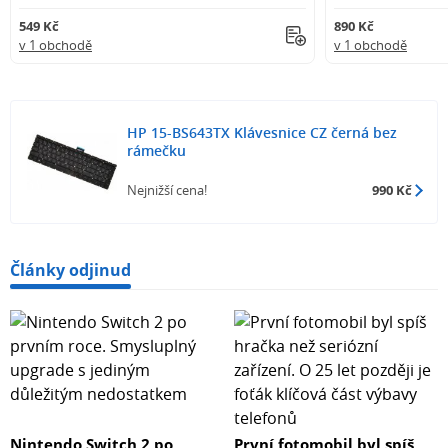
549 Kč
890 Kč
v 1 obchodě
v 1 obchodě
HP 15-BS643TX Klávesnice CZ černá bez
rámečku
Nejnižší cena!
990 Kč
Články odjinud
Nintendo Switch 2 po
První fotomobil byl spíš