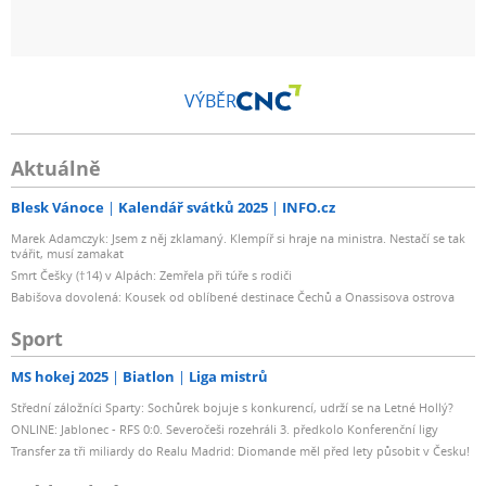
VÝBĚR
Aktuálně
Blesk Vánoce
Kalendář svátků 2025
INFO.cz
Marek Adamczyk: Jsem z něj zklamaný. Klempíř si hraje na ministra. Nestačí se tak
tvářit, musí zamakat
Smrt Češky (†14) v Alpách: Zemřela při túře s rodiči
Babišova dovolená: Kousek od oblíbené destinace Čechů a Onassisova ostrova
Sport
MS hokej 2025
Biatlon
Liga mistrů
Střední záložníci Sparty: Sochůrek bojuje s konkurencí, udrží se na Letné Hollý?
ONLINE: Jablonec - RFS 0:0. Severočeši rozehráli 3. předkolo Konferenční ligy
Transfer za tři miliardy do Realu Madrid: Diomande měl před lety působit v Česku!