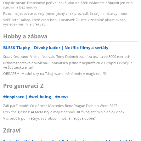
Oopsie bread: Proteinové pečivo lehké jako obláček zvládnete připravit jen ze 3
surovin a bez mouky
Pozor na jedovaté cukety! Jeden jasný znak prozradí, že se jim máte vyhnout
Svěží letní saláty, které vás v horku neunaví: Zkuste k zelenině přidat ovoce,
výsledek vás mile překvapí!
Hobby a zábava
BLESK Tlapky
Divoký kačer
Netflix filmy a seriály
Sraz v šest ráno. Vrchol festivalu Tóny Dolomit zazní za úsvitu ve 3000 metrech
Nízkorozpočtová dovolená? Chorvatsko jedno z nejdražších v Evropě! Levněji je i
ve Švýcarsku a Itálii
OBRAZEM: Modré slzy na Tchaj-wanu mění moře v magickou říši
Pro generaci Z
#inspirace
#wellbeing
#news
Září patří módě: Co přinese Mercedes-Benz Prague Fashion Week SS27
F*ck the glasses: AI Meta brýle mají zjednodušit život, zatím ale dělají opak
Víš, proč ti po mléčných výrobcích možná nebývá dobře?
Zdraví