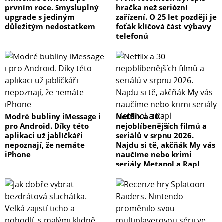
prvním roce. Smysluplný
hračka než seriózní
upgrade s jediným
zařízení. O 25 let později je
důležitým nedostatkem
foťák klíčová část výbavy
telefonů
Modré bubliny iMessage i
Netflix a 30
pro Android. Díky této
nejoblíbenějších filmů a
aplikaci už jablíčkáři
seriálů v srpnu 2026.
nepoznají, že nemáte
Najdu si tě, akčňák My vás
iPhone
naučíme nebo krimi
seriály Metanol a Rapl