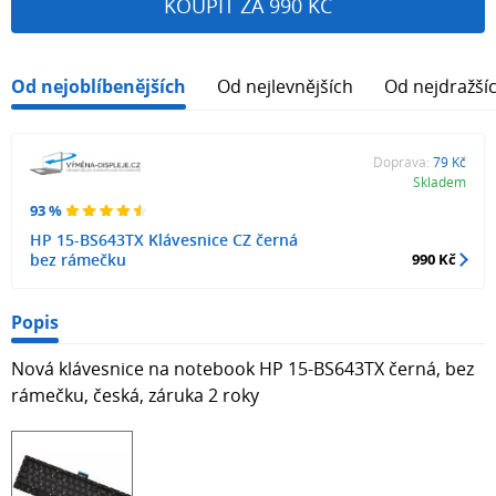
KOUPIT ZA 990 KČ
Od nejoblíbenějších
Od nejlevnějších
Od nejdražší
Doprava:
79 Kč
Skladem
93 %
HP 15-BS643TX Klávesnice CZ černá
bez rámečku
990 Kč
Popis
Nová klávesnice na notebook HP 15-BS643TX černá, bez
rámečku, česká, záruka 2 roky