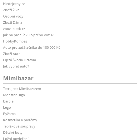
hledejceny.cz
Zboží Živě
Osobní vozy
Zboží Dáma
zbozi.blesk.cz
Jak na prohlídku ojetého vozu?
HobbyKompas
Auto pro začátečníka do 100 000 Kč
Zboží Auto
Ojetá Škoda Octavia
Jak vybrat auto?
Mimibazar
Testujte s Mimibazarem
Monster High
Barbie
Lego
Pyžama
Kosmetika a parfémy
Teplákové soupravy
Dětské boty
Ložní povlečení