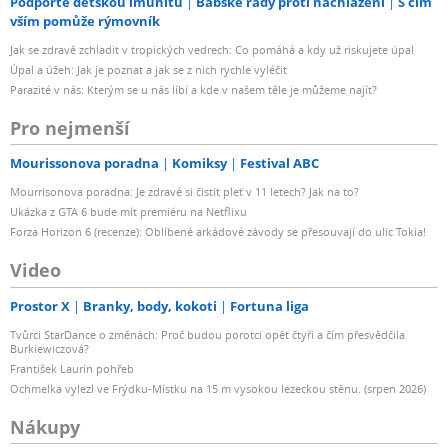
Podpořte dětskou imunitu
Babské rady proti nachlazení
S čím
vším pomůže rýmovník
Jak se zdravě zchladit v tropických vedrech: Co pomáhá a kdy už riskujete úpal
Úpal a úžeh: Jak je poznat a jak se z nich rychle vyléčit
Parazité v nás: Kterým se u nás líbí a kde v našem těle je můžeme najít?
Pro nejmenší
Mourissonova poradna
Komiksy
Festival ABC
Mourrisonova poradna: Je zdravé si čistit pleť v 11 letech? Jak na to?
Ukázka z GTA 6 bude mít premiéru na Netflixu
Forza Horizon 6 (recenze): Oblíbené arkádové závody se přesouvají do ulic Tokia!
Video
Prostor X
Branky, body, kokoti
Fortuna liga
Tvůrci StarDance o změnách: Proč budou porotci opět čtyři a čím přesvědčila
Burkiewiczová?
František Laurin pohřeb
Ochmelka vylezl ve Frýdku-Místku na 15 m vysokou lezeckou stěnu. (srpen 2026)
Nákupy