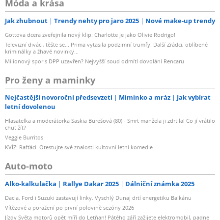
Móda a krása
Jak zhubnout
Trendy nehty pro jaro 2025
Nové make-up trendy
Gottova dcera zveřejnila nový klip: Charlotte je jako Olivie Rodrigo!
Televizní diváci, těšte se... Prima vytasila podzimní trumfy! Další Zrádci, oblíbené
kriminálky a žhavé novinky...
Milionový spor s DPP uzavřen? Nejvyšší soud odmítl dovolání Rencaru
Pro ženy a maminky
Nejčastější novoroční předsevzetí
Miminko a mráz
Jak vybírat
letní dovolenou
Hlasatelka a moderátorka Saskia Burešová (80) - Smrt manžela ji zdrtila! Co jí vrátilo
chuť žít?
Veggie Burritos
KVÍZ: Rafťáci. Otestujte své znalosti kultovní letní komedie
Auto-moto
Alko-kalkulačka
Rallye Dakar 2025
Dálniční známka 2025
Dacia, Ford i Suzuki zastavují linky. Vyschlý Dunaj drtí energetiku Balkánu
Vítězové a poražení po první polovině sezóny 2026
Jízdy Světa motorů opět míří do Letňan! Pátého září zažijete elektromobil, padne