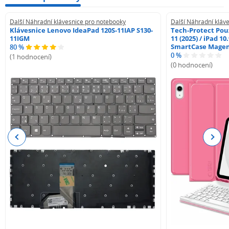
Další Náhradní klávesnice pro notebooky
Další Náhradní kláv
Klávesnice Lenovo IdeaPad 120S-11IAP S130-
Tech-Protect Pouz
11IGM
11 (2025) / iPad 10
SmartCase Mage
80 %
0 %
(1 hodnocení)
(0 hodnocení)
Previous
Next