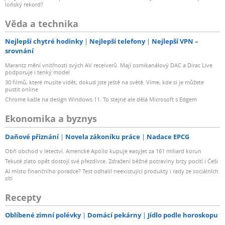
loňský rekord?
Věda a technika
Nejlepší chytré hodinky
Nejlepší telefony
Nejlepší VPN –
srovnání
Marantz mění vnitřnosti svých AV receiverů. Mají osmikanálový DAC a Dirac Live
podporuje i tenký model
30 filmů, které musíte vidět, dokud jste ještě na světě. Víme, kde si je můžete
pustit online
Chrome kašle na design Windows 11. To stejné ale dělá Microsoft s Edgem
Ekonomika a byznys
Daňové přiznání
Novela zákoníku práce
Nadace EPCG
Obří obchod v letectví. Americké Apollo kupuje easyJet za 161 miliard korun
Tekuté zlato opět dostojí své přezdívce. Zdražení běžné potraviny brzy pocítí i Češi
AI místo finančního poradce? Test odhalil neexistující produkty i rady ze sociálních
sítí
Recepty
Oblíbené zimní polévky
Domácí pekárny
Jídlo podle horoskopu