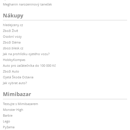
Meghanin narozeninový taneček
Nákupy
hledejceny.cz
Zboží Živě
Osobní vozy
Zboží Dáma
zbozi.blesk.cz
Jak na prohlídku ojetého vozu?
HobbyKompas
Auto pro začátečníka do 100 000 Kč
Zboží Auto
Ojetá Škoda Octavia
Jak vybrat auto?
Mimibazar
Testujte s Mimibazarem
Monster High
Barbie
Lego
Pyžama