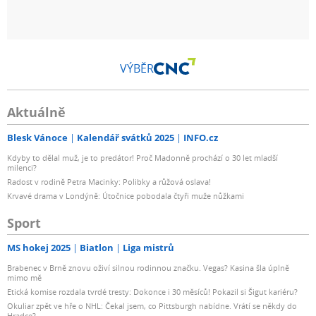
VÝBĚR
Aktuálně
Blesk Vánoce
Kalendář svátků 2025
INFO.cz
Kdyby to dělal muž, je to predátor! Proč Madonně prochází o 30 let mladší
milenci?
Radost v rodině Petra Macinky: Polibky a růžová oslava!
Krvavé drama v Londýně: Útočnice pobodala čtyři muže nůžkami
Sport
MS hokej 2025
Biatlon
Liga mistrů
Brabenec v Brně znovu oživí silnou rodinnou značku. Vegas? Kasina šla úplně
mimo mě
Etická komise rozdala tvrdé tresty: Dokonce i 30 měsíců! Pokazil si Šigut kariéru?
Okuliar zpět ve hře o NHL: Čekal jsem, co Pittsburgh nabídne. Vrátí se někdy do
Hradce?