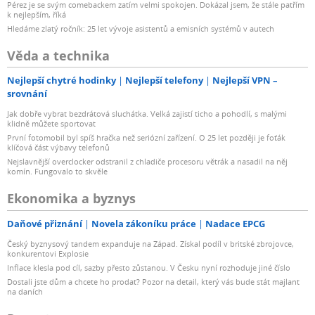
Pérez je se svým comebackem zatím velmi spokojen. Dokázal jsem, že stále patřím
k nejlepším, říká
Hledáme zlatý ročník: 25 let vývoje asistentů a emisních systémů v autech
Věda a technika
Nejlepší chytré hodinky
Nejlepší telefony
Nejlepší VPN –
srovnání
Jak dobře vybrat bezdrátová sluchátka. Velká zajistí ticho a pohodlí, s malými
klidně můžete sportovat
První fotomobil byl spíš hračka než seriózní zařízení. O 25 let později je foťák
klíčová část výbavy telefonů
Nejslavnější overclocker odstranil z chladiče procesoru větrák a nasadil na něj
komín. Fungovalo to skvěle
Ekonomika a byznys
Daňové přiznání
Novela zákoníku práce
Nadace EPCG
Český byznysový tandem expanduje na Západ. Získal podíl v britské zbrojovce,
konkurentovi Explosie
Inflace klesla pod cíl, sazby přesto zůstanou. V Česku nyní rozhoduje jiné číslo
Dostali jste dům a chcete ho prodat? Pozor na detail, který vás bude stát majlant
na daních