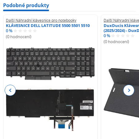
Podobné produkty
Další Náhradní klávesnice pro notebooky
Další Náhradní kláv
KLÁVESNICE DELL LATITUDE 5500 5501 5510
DuxDucis Klávesn
(2025/2024) - Dux
0 %
0 %
(0 hodnocení)
(0 hodnocení)
Previous
Next