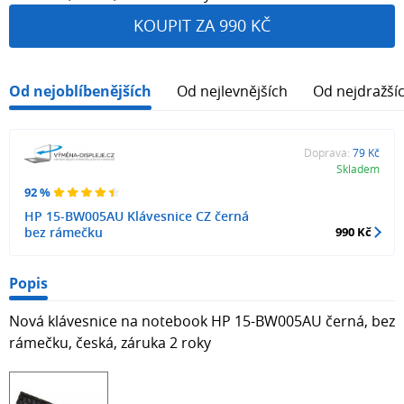
KOUPIT ZA 990 KČ
Od nejoblíbenějších
Od nejlevnějších
Od nejdražší
Doprava:
79 Kč
Skladem
92 %
HP 15-BW005AU Klávesnice CZ černá
bez rámečku
990 Kč
Popis
Nová klávesnice na notebook HP 15-BW005AU černá, bez
rámečku, česká, záruka 2 roky