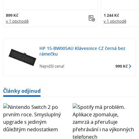
899 Kč
1 244 Kč
v 1 obchodě
v 1 obchodě
HP 15-BW005AU Klávesnice CZ černá bez
rámečku
Nejnižší cena!
990 Kč
Články odjinud