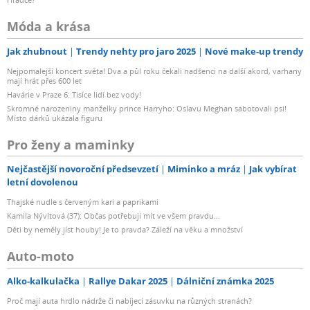
Móda a krása
Jak zhubnout
Trendy nehty pro jaro 2025
Nové make-up trendy
Nejpomalejší koncert světa! Dva a půl roku čekali nadšenci na další akord, varhany
mají hrát přes 600 let
Havárie v Praze 6: Tisíce lidí bez vody!
Skromné narozeniny manželky prince Harryho: Oslavu Meghan sabotovali psi!
Místo dárků ukázala figuru
Pro ženy a maminky
Nejčastější novoroční předsevzetí
Miminko a mráz
Jak vybírat
letní dovolenou
Thajské nudle s červeným kari a paprikami
Kamila Nývltová (37): Občas potřebuji mít ve všem pravdu...
Děti by neměly jíst houby! Je to pravda? Záleží na věku a množství
Auto-moto
Alko-kalkulačka
Rallye Dakar 2025
Dálniční známka 2025
Proč mají auta hrdlo nádrže či nabíjecí zásuvku na různých stranách?