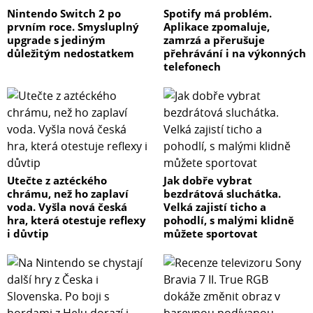
Nintendo Switch 2 po
Spotify má problém.
prvním roce. Smysluplný
Aplikace zpomaluje,
upgrade s jediným
zamrzá a přerušuje
důležitým nedostatkem
přehrávání i na výkonných
telefonech
Utečte z aztéckého
Jak dobře vybrat
chrámu, než ho zaplaví
bezdrátová sluchátka.
voda. Vyšla nová česká
Velká zajistí ticho a
hra, která otestuje reflexy
pohodlí, s malými klidně
i důvtip
můžete sportovat