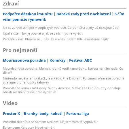
Zdraví
Podpořte dětskou imunitu
Babské rady proti nachlazení
S čím
vším pomůže rýmovník
Jak se zdravě zchladit v tropických vedrech: Co pomáhá a kdy už riskujete úpal
Úpal a úžeh: Jak je poznat a jak se z nich rychle vyléčit
Parazité v nás: Kterým se u nás líbí a kde v našem těle je můžeme najít?
Pro nejmenší
Mourissonova poradna
Komiksy
Festival ABC
Mourrisonova poradna: Máma si domů vodí kamarádku, kterou nemám ráda. Co
dělat?
Nintendo nedělá jen skákačky a arkády. Fire Emblem: Fortune's Weave je pořádná
strategie pro fanoušky tahovek
Pomozte Salierimu začít nový život v Americe. Mafia: The Old Country odhaluje
obsah rozšíření těsně před vydáním
Video
Prostor X
Branky, body, kokoti
Fortuna liga
Poslední sklenička se Samem Neillem: Už jsem vám to vyprávěl?
Epicentrum Kalousek Nové nahrání