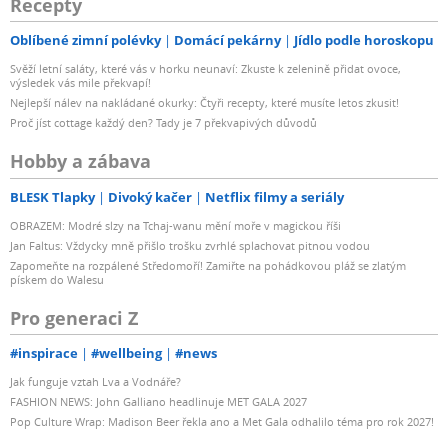
Recepty
Oblíbené zimní polévky
Domácí pekárny
Jídlo podle horoskopu
Svěží letní saláty, které vás v horku neunaví: Zkuste k zelenině přidat ovoce,
výsledek vás mile překvapí!
Nejlepší nálev na nakládané okurky: Čtyři recepty, které musíte letos zkusit!
Proč jíst cottage každý den? Tady je 7 překvapivých důvodů
Hobby a zábava
BLESK Tlapky
Divoký kačer
Netflix filmy a seriály
OBRAZEM: Modré slzy na Tchaj-wanu mění moře v magickou říši
Jan Faltus: Vždycky mně přišlo trošku zvrhlé splachovat pitnou vodou
Zapomeňte na rozpálené Středomoří! Zamiřte na pohádkovou pláž se zlatým
pískem do Walesu
Pro generaci Z
#inspirace
#wellbeing
#news
Jak funguje vztah Lva a Vodnáře?
FASHION NEWS: John Galliano headlinuje MET GALA 2027
Pop Culture Wrap: Madison Beer řekla ano a Met Gala odhalilo téma pro rok 2027!