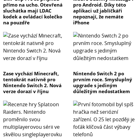
přímo na ucho. Otevřená
pro Android. Díky této
sluchátka mají LDAC
aplikaci už jablíčkáři
kodek a ovládací kolečko
nepoznají, že nemáte
na pouzdře
iPhone
Zase vychází Minecraft,
Nintendo Switch 2 po
tentokrát nativně pro
prvním roce. Smysluplný
Nintendo Switch 2. Nová
upgrade s jediným
verze dorazí v říjnu
důležitým nedostatkem