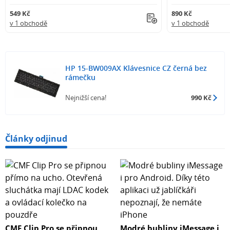
549 Kč
890 Kč
v 1 obchodě
v 1 obchodě
HP 15-BW009AX Klávesnice CZ černá bez
rámečku
Nejnižší cena!
990 Kč
Články odjinud
CMF Clip Pro se připnou
Modré bubliny iMessage i