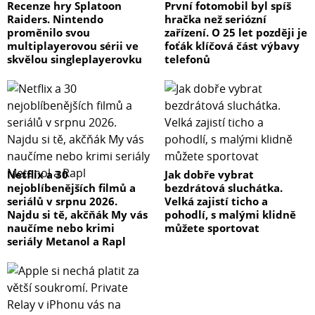
Recenze hry Splatoon
První fotomobil byl spíš
Raiders. Nintendo
hračka než seriózní
proměnilo svou
zařízení. O 25 let později je
multiplayerovou sérii ve
foťák klíčová část výbavy
skvělou singleplayerovku
telefonů
Netflix a 30
Jak dobře vybrat
nejoblíbenějších filmů a
bezdrátová sluchátka.
seriálů v srpnu 2026.
Velká zajistí ticho a
Najdu si tě, akčňák My vás
pohodlí, s malými klidně
naučíme nebo krimi
můžete sportovat
seriály Metanol a Rapl