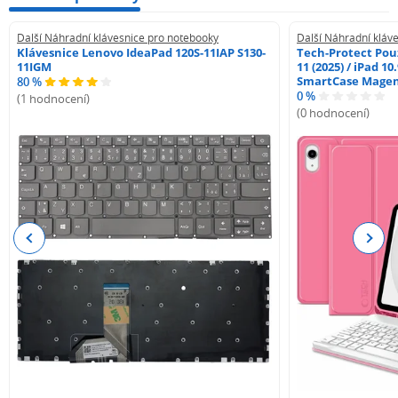
Další Náhradní klávesnice pro notebooky
Další Náhradní kláv
Klávesnice Lenovo IdeaPad 120S-11IAP S130-
Tech-Protect Pouz
11IGM
11 (2025) / iPad 10
SmartCase Mage
80 %
0 %
(1 hodnocení)
(0 hodnocení)
Previous
Next