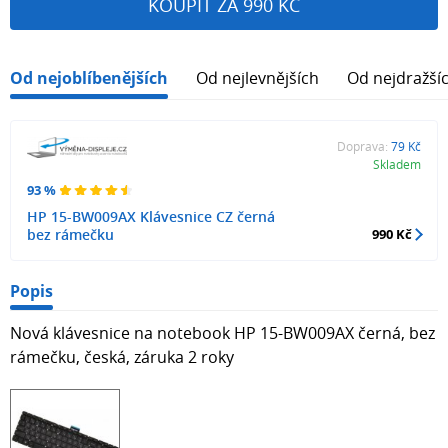
KOUPIT ZA 990 KČ
Od nejoblíbenějších
Od nejlevnějších
Od nejdražší
Doprava:
79 Kč
Skladem
93 %
HP 15-BW009AX Klávesnice CZ černá
bez rámečku
990 Kč
Popis
Nová klávesnice na notebook HP 15-BW009AX černá, bez
rámečku, česká, záruka 2 roky