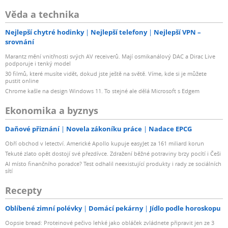
Věda a technika
Nejlepší chytré hodinky
Nejlepší telefony
Nejlepší VPN –
srovnání
Marantz mění vnitřnosti svých AV receiverů. Mají osmikanálový DAC a Dirac Live
podporuje i tenký model
30 filmů, které musíte vidět, dokud jste ještě na světě. Víme, kde si je můžete
pustit online
Chrome kašle na design Windows 11. To stejné ale dělá Microsoft s Edgem
Ekonomika a byznys
Daňové přiznání
Novela zákoníku práce
Nadace EPCG
Obří obchod v letectví. Americké Apollo kupuje easyJet za 161 miliard korun
Tekuté zlato opět dostojí své přezdívce. Zdražení běžné potraviny brzy pocítí i Češi
AI místo finančního poradce? Test odhalil neexistující produkty i rady ze sociálních
sítí
Recepty
Oblíbené zimní polévky
Domácí pekárny
Jídlo podle horoskopu
Oopsie bread: Proteinové pečivo lehké jako obláček zvládnete připravit jen ze 3