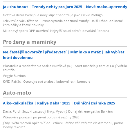
Jak zhubnout
Trendy nehty pro jaro 2025
Nové make-up trendy
Gottova dcera zveřejnila nový klip: Charlotte je jako Olivie Rodrigo!
Televizní diváci, těšte se... Prima vytasila podzimní trumfy! Další Zrádci, oblíbené
kriminálky a žhavé novinky...
Milionový spor s DPP uzavřen? Nejvyšší soud odmítl dovolání Rencaru
Pro ženy a maminky
Nejčastější novoroční předsevzetí
Miminko a mráz
Jak vybírat
letní dovolenou
Hlasatelka a moderátorka Saskia Burešová (80) - Smrt manžela ji zdrtila! Co jí vrátilo
chuť žít?
Veggie Burritos
KVÍZ: Rafťáci. Otestujte své znalosti kultovní letní komedie
Auto-moto
Alko-kalkulačka
Rallye Dakar 2025
Dálniční známka 2025
Dacia, Ford i Suzuki zastavují linky. Vyschlý Dunaj drtí energetiku Balkánu
Vítězové a poražení po první polovině sezóny 2026
Jízdy Světa motorů opět míří do Letňan! Pátého září zažijete elektromobil, padne
loňský rekord?