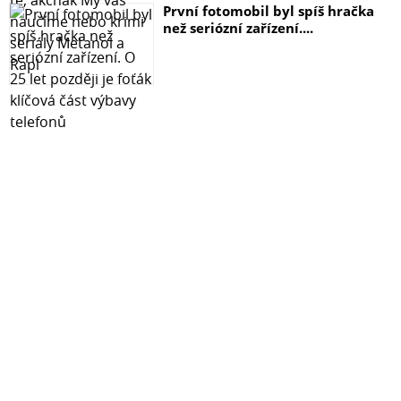
První fotomobil byl spíš hračka
než seriózní zařízení....