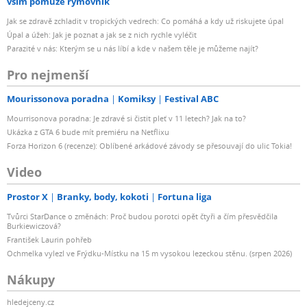
vším pomůže rýmovník
Jak se zdravě zchladit v tropických vedrech: Co pomáhá a kdy už riskujete úpal
Úpal a úžeh: Jak je poznat a jak se z nich rychle vyléčit
Parazité v nás: Kterým se u nás líbí a kde v našem těle je můžeme najít?
Pro nejmenší
Mourissonova poradna
Komiksy
Festival ABC
Mourrisonova poradna: Je zdravé si čistit pleť v 11 letech? Jak na to?
Ukázka z GTA 6 bude mít premiéru na Netflixu
Forza Horizon 6 (recenze): Oblíbené arkádové závody se přesouvají do ulic Tokia!
Video
Prostor X
Branky, body, kokoti
Fortuna liga
Tvůrci StarDance o změnách: Proč budou porotci opět čtyři a čím přesvědčila
Burkiewiczová?
František Laurin pohřeb
Ochmelka vylezl ve Frýdku-Místku na 15 m vysokou lezeckou stěnu. (srpen 2026)
Nákupy
hledejceny.cz