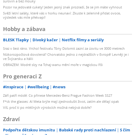
surovin a bez mouky
Pozor na jedovaté cukety! Jeden jasný znak prozradí, že se jim máte vyhnout
Svěží letní saláty, které vás v horku neunaví: Zkuste k zelenině přidat ovoce,
výsledek vás mile překvapí!
Hobby a zábava
BLESK Tlapky
Divoký kačer
Netflix filmy a seriály
Sraz v šest ráno. Vrchol festivalu Tóny Dolomit zazní za úsvitu ve 3000 metrech
Nízkorozpočtová dovolená? Chorvatsko jedno z nejdražších v Evropě! Levněji je i
ve Švýcarsku a Itálii
OBRAZEM: Modré slzy na Tchaj-wanu mění moře v magickou říši
Pro generaci Z
#inspirace
#wellbeing
#news
Září patří módě: Co přinese Mercedes-Benz Prague Fashion Week SS27
F*ck the glasses: AI Meta brýle mají zjednodušit život, zatím ale dělají opak
Víš, proč ti po mléčných výrobcích možná nebývá dobře?
Zdraví
Podpořte dětskou imunitu
Babské rady proti nachlazení
S čím