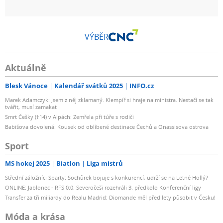
VÝBĚR
Aktuálně
Blesk Vánoce
Kalendář svátků 2025
INFO.cz
Marek Adamczyk: Jsem z něj zklamaný. Klempíř si hraje na ministra. Nestačí se tak
tvářit, musí zamakat
Smrt Češky (†14) v Alpách: Zemřela při túře s rodiči
Babišova dovolená: Kousek od oblíbené destinace Čechů a Onassisova ostrova
Sport
MS hokej 2025
Biatlon
Liga mistrů
Střední záložníci Sparty: Sochůrek bojuje s konkurencí, udrží se na Letné Hollý?
ONLINE: Jablonec - RFS 0:0. Severočeši rozehráli 3. předkolo Konferenční ligy
Transfer za tři miliardy do Realu Madrid: Diomande měl před lety působit v Česku!
Móda a krása