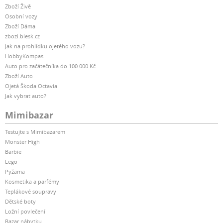
Zboží Živě
Osobní vozy
Zboží Dáma
zbozi.blesk.cz
Jak na prohlídku ojetého vozu?
HobbyKompas
Auto pro začátečníka do 100 000 Kč
Zboží Auto
Ojetá Škoda Octavia
Jak vybrat auto?
Mimibazar
Testujte s Mimibazarem
Monster High
Barbie
Lego
Pyžama
Kosmetika a parfémy
Teplákové soupravy
Dětské boty
Ložní povlečení
Bazar nábytku