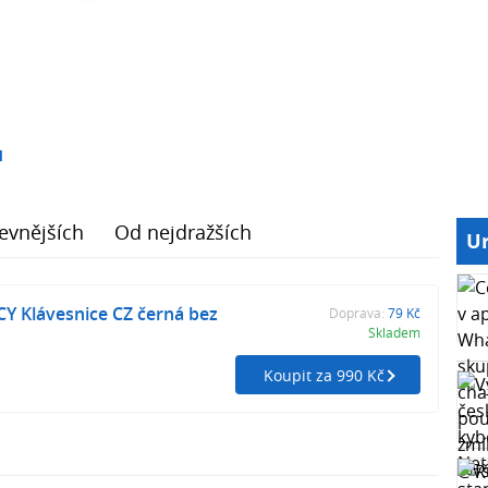
1
evnějších
Od nejdražších
Ur
Y Klávesnice CZ černá bez
Doprava:
79 Kč
Skladem
Koupit za 990 Kč