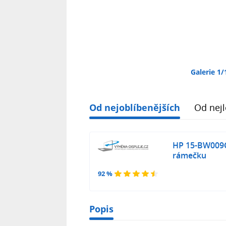
Galerie 1/
Od nejoblíbenějších
Od nejl
HP 15-BW009C
rámečku
92 %
Popis