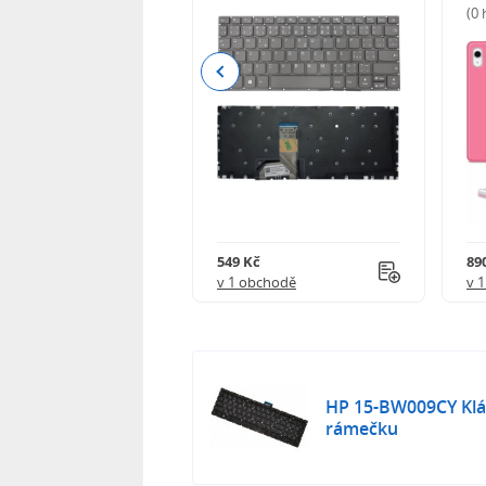
(0
Previous
Kč
549 Kč
89
obchodě
v 1 obchodě
v 
HP 15-BW009CY Klá
rámečku