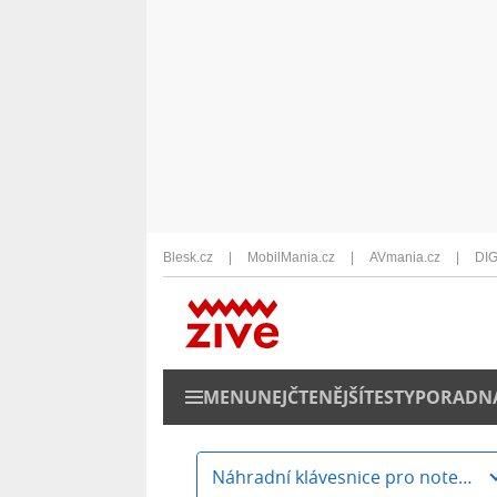
Blesk.cz
MobilMania.cz
AVmania.cz
DIG
MENU
NEJČTENĚJŠÍ
TESTY
PORADN
Náhradní klávesnice pro notebooky