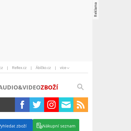
cz
Reflex.cz
Ábíčko.cz
více
AUDIO&VIDEO
ZBOŽÍ
Vyhledat zboží
Nákupní seznam