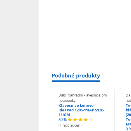
Podobné produkty
 Náhradní klávesnice pro
Další Náhradní klávesnice pro
Dal
booky
notebooky
no
esnice HP ProBook
Klávesnice Lenovo
Te
455 470 - G0 G1 G2
IdeaPad 120S-11IAP S130-
kl
11IGM
(20
Te
80 %
odnocení)
Ma
(1 hodnocení)
0 