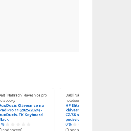
alší Náhradní klávesnice pro
Další Náhradní klávesnice pro
notebooky
notebooky
DuxDucis Klávesnice na
HP EliteBook 840 G6
Pad Pro 11 (2025/2024) -
klávesnice na notebook
DuxDucis, TK Keyboard
CZ/SK stříbrný rámeček,
Black
podsvícená, Trackpoint
0 %
0 %
(0 hodnocení)
(0 hodnocení)