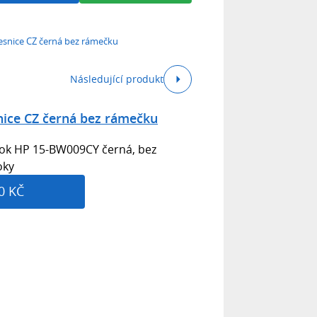
snice CZ černá bez rámečku
Následující produkt
ice CZ černá bez rámečku
ook HP 15-BW009CY černá, bez
oky
0 KČ