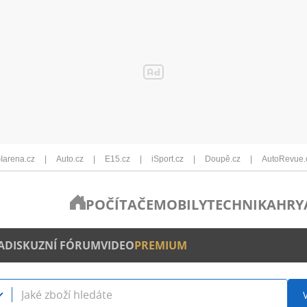
Iarena.cz
Auto.cz
E15.cz
iSport.cz
Doupě.cz
AutoRevue.
POČÍTAČE
MOBILY
TECHNIKA
HRY
A
DISKUZNÍ FÓRUM
VIDEO
PREMIUM