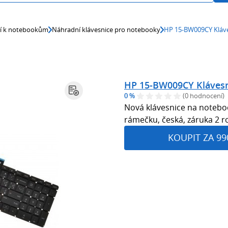
ví k notebookům
Náhradní klávesnice pro notebooky
HP 15-BW009CY Kláve
HP 15-BW009CY Klávesn
0 %
(0 hodnocení)
Nová klávesnice na noteb
rámečku, česká, záruka 2 r
KOUPIT ZA 99