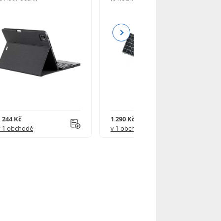
Next
1 244 Kč
1 290 Kč
v 1 obchodě
v 1 obchodě