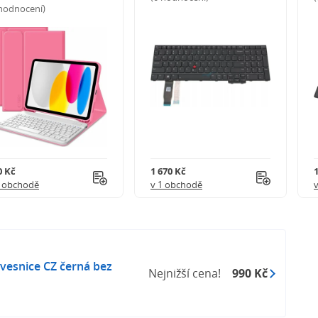
 hodnocení)
0 Kč
1 670 Kč
1 obchodě
v 1 obchodě
vesnice CZ černá bez
Nejnižší cena!
990 Kč