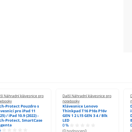
ší Náhradní klávesnice pro
Další Náhradní klávesnice pro
D
tebooky
notebooky
ch-Protect Pouzdro s
Klávesnice Lenovo
ávesnicí pro iPad 11
Thinkpad T16 P16s P16v
i
25) / iPad 10.9 (2022) -
GEN 1 2 L15 GEN 3 4 / Blk
ch-Protect, SmartCase
LED
genta
0 %
%
(0 hodnocení)