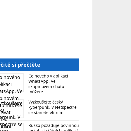
čitě si přečtěte
Co nového v aplikaci
WhatsApp. Ve
skupinovém chatu
můžete...
Vyzkoušejte český
kyberpunk. V Netspectre
se stanete elitním...
Rusko požaduje povinnou
instalaci státních aplikací