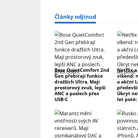
Články odjinud
Bose QuietComfort 2nd
Netflix a
Gen přebírají funkce
víkend: 
dražších Ultra. Mají
a akční L
prostorový zvuk, lepší
předevší
ANC a poslech přes
Úkryt ne
USB-C
let poté: