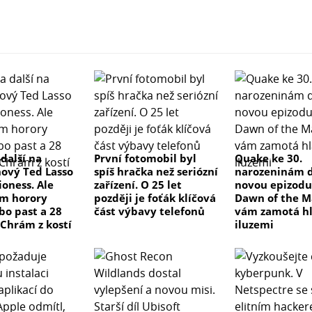
 další na
První fotomobil byl
Quake ke 30.
nový Ted Lasso
spíš hračka než seriózní
narozeninám d
ioness. Ale
zařízení. O 25 let
novou epizodu
m horory
později je foťák klíčová
Dawn of the M
bo past a 28
část výbavy telefonů
vám zamotá h
 Chrám z kostí
iluzemi