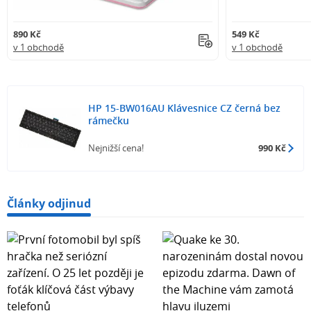
890 Kč
549 Kč
v 1 obchodě
v 1 obchodě
HP 15-BW016AU Klávesnice CZ černá bez
rámečku
Nejnižší cena!
990 Kč
Články odjinud