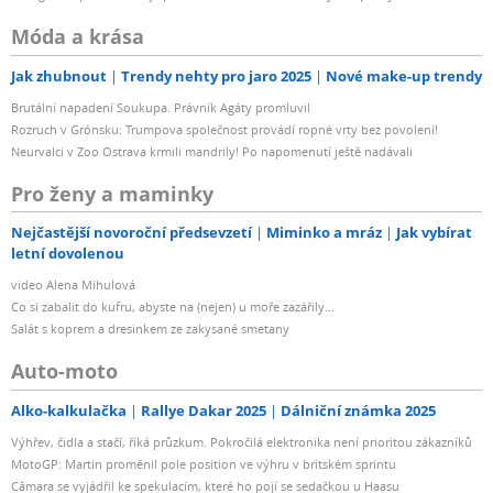
Móda a krása
Jak zhubnout
Trendy nehty pro jaro 2025
Nové make-up trendy
Brutální napadení Soukupa. Právník Agáty promluvil
Rozruch v Grónsku: Trumpova společnost provádí ropné vrty bez povolení!
Neurvalci v Zoo Ostrava krmili mandrily! Po napomenutí ještě nadávali
Pro ženy a maminky
Nejčastější novoroční předsevzetí
Miminko a mráz
Jak vybírat
letní dovolenou
video Alena Mihulová
Co si zabalit do kufru, abyste na (nejen) u moře zazářily...
Salát s koprem a dresinkem ze zakysané smetany
Auto-moto
Alko-kalkulačka
Rallye Dakar 2025
Dálniční známka 2025
Výhřev, čidla a stačí, říká průzkum. Pokročilá elektronika není prioritou zákazníků
MotoGP: Martin proměnil pole position ve výhru v britském sprintu
Câmara se vyjádřil ke spekulacím, které ho pojí se sedačkou u Haasu