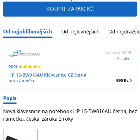
KOUPIT ZA 990 KČ
Od nejoblíbenějších
Od nejlevnějších
Od nejdražší
Doprava:
79 Kč
Skladem
92 %
HP 15-BW016AU Klávesnice CZ černá
bez rámečku
990 Kč
Popis
Nová klávesnice na notebook HP 15-BW016AU černá, bez
rámečku, česká, záruka 2 roky