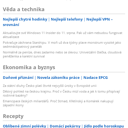
Věda a technika
Nejlepší chytré hodinky
Nejlepší telefony
Nejlepší VPN –
srovnání
Aktualizujte své Windows 11 Insider do 11. srpna. Pak už vám nebudou fungovat
aktualizace
Pokračuje záchrana Starshipu. V moři už dva týdny plave monstrum vysoké jako
sedmnáctipatrový panelák
Normálně za peníze, dnes zadarmo nebo se slevou: Univerzální čtečka, cloudová
peněženka a karetní survival
Ekonomika a byznys
Daňové přiznání
Novela zákoníku práce
Nadace EPCG
Za státní dluhy Česko platí čtvrté nejvyšší úroky v Evropské unii
Děsivý pohled na českou krajinu. Proč v Česku mizí voda a jak k tomu přispívají
rodinné bazény?
Emancipace českých miliardářů. Proč Strnad, Křetínský a Komárek nakupují
západní ikony
Recepty
Oblíbené zimní polévky
Domácí pekárny
Jídlo podle horoskopu