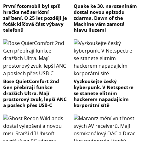
První fotomobil byl spíš
Quake ke 30. narozeninám
hračka než seriózní
dostal novou epizodu
zařízení. O 25 let později je
zdarma. Dawn of the
foťák klíčová část výbavy
Machine vám zamotá
telefonů
hlavu iluzemi
Bose QuietComfort 2nd
Vyzkoušejte český
Gen přebírají funkce
kyberpunk. V Netspectre
dražších Ultra. Mají
se stanete elitním
prostorový zvuk, lepší ANC
hackerem napadajícím
a poslech přes USB-C
korporátní sítě