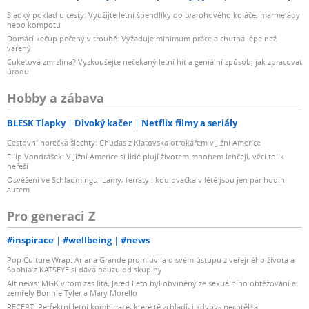
Sladký poklad u cesty: Využijte letní špendlíky do tvarohového koláče, marmelády
nebo kompotu
Domácí kečup pečený v troubě: Vyžaduje minimum práce a chutná lépe než
vařený
Cuketová zmrzlina? Vyzkoušejte nečekaný letní hit a geniální způsob, jak zpracovat
úrodu
Hobby a zábava
BLESK Tlapky
Divoký kačer
Netflix filmy a seriály
Cestovní horečka šlechty: Chuďas z Klatovska otrokářem v Jižní Americe
Filip Vondrášek: V Jižní Americe si lidé plují životem mnohem lehčeji, věci tolik
neřeší
Osvěžení ve Schladmingu: Lamy, ferraty i koulovačka v létě jsou jen pár hodin
autem
Pro generaci Z
#inspirace
#wellbeing
#news
Pop Culture Wrap: Ariana Grande promluvila o svém ústupu z veřejného života a
Sophia z KATSEYE si dává pauzu od skupiny
Alt news: MGK v tom zas lítá, Jared Leto byl obviněný ze sexuálního obtěžování a
zemřely Bonnie Tyler a Mary Morello
RECEPT: Perfektní letní kombinace, které tě zchladí, i kdybys nechtěl*a