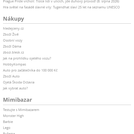
Prague Pride vrcholí: Tisíce lidí v ulicích, jde duhový průvod! (8. srpna 2026)
Hra světel na fasádě slavné vily: Tugendhat slaví 25 let na seznamu UNESCO
Nákupy
hledejceny.cz
Zboží Živě
Osobní vozy
Zboží Dáma
zbozi.blesk.cz
Jak na prohlídku ojetého vozu?
HobbyKompas
Auto pro začátečníka do 100 000 Kč
Zboží Auto
Ojetá Škoda Octavia
Jak vybrat auto?
Mimibazar
Testujte s Mimibazarem
Monster High
Barbie
Lego
Pyžama