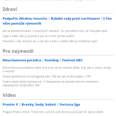
Zdraví
Podpořte dětskou imunitu
Babské rady proti nachlazení
S čím
vším pomůže rýmovník
Jak se zdravě zchladit v tropických vedrech: Co pomáhá a kdy už riskujete úpal
Úpal a úžeh: Jak je poznat a jak se z nich rychle vyléčit
Parazité v nás: Kterým se u nás líbí a kde v našem těle je můžeme najít?
Pro nejmenší
Mourissonova poradna
Komiksy
Festival ABC
Mourrisonova poradna: Jsem líná a nic se mi nechce dělat: Kdy jde o únavu a kdy
o lenost?
Česká společnost ornitologická slaví 100 let: Jak chrání ptáky v ČR?
Vyzkoušejte český kyberpunk. V Netspectre se stanete elitním hackerem
napadajícím korporátní sítě
Video
Prostor X
Branky, body, kokoti
Fortuna liga
Prague Pride vrcholí: Tisíce lidí v ulicích, jde duhový průvod! (8. srpna 2026)