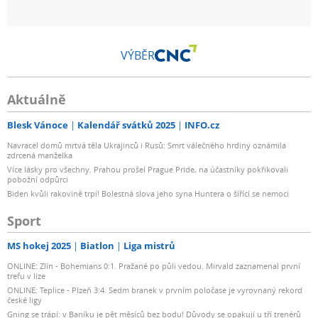
VÝBĚR
Aktuálně
Blesk Vánoce
Kalendář svátků 2025
INFO.cz
Navracel domů mrtvá těla Ukrajinců i Rusů: Smrt válečného hrdiny oznámila
zdrcená manželka
Více lásky pro všechny. Prahou prošel Prague Pride, na účastníky pokřikovali
pobožní odpůrci
Biden kvůli rakovině trpí! Bolestná slova jeho syna Huntera o šířící se nemoci
Sport
MS hokej 2025
Biatlon
Liga mistrů
ONLINE: Zlín - Bohemians 0:1. Pražané po půli vedou. Mirvald zaznamenal první
trefu v lize
ONLINE: Teplice - Plzeň 3:4. Sedm branek v prvním poločase je vyrovnaný rekord
české ligy
Gning se trápí: v Baníku je pět měsíců bez bodu! Důvody se opakují u tří trenérů