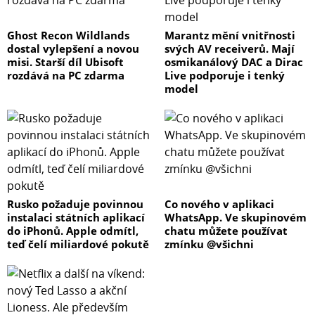
Ghost Recon Wildlands
Marantz mění vnitřnosti
dostal vylepšení a novou
svých AV receiverů. Mají
misi. Starší díl Ubisoft
osmikanálový DAC a Dirac
rozdává na PC zdarma
Live podporuje i tenký
model
Rusko požaduje povinnou
Co nového v aplikaci
instalaci státních aplikací
WhatsApp. Ve skupinovém
do iPhonů. Apple odmítl,
chatu můžete používat
teď čelí miliardové pokutě
zmínku @všichni