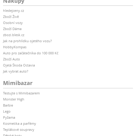
Nákupy
hledejceny.cz
Zboží Živě
Osobní vozy
Zboží Dáma
zbozi.blesk.cz
Jak na prohlídku ojetého vozu?
HobbyKompas
Auto pro začátečníka do 100 000 Kč
Zboží Auto
Ojetá Škoda Octavia
Jak vybrat auto?
Mimibazar
Testujte s Mimibazarem
Monster High
Barbie
Lego
Pyžama
Kosmetika a parfémy
Teplákové soupravy
Dětské boty