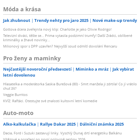
Móda a krása
Jak zhubnout
Trendy nehty pro jaro 2025
Nové make-up trendy
Gottova dcera zveřejnila nový klip: Charlotte je jako Olivie Rodrigo!
Televizní diváci, těšte se... Prima vytasila podzimní trumfy! Další Zrádci, oblíbené
kriminálky a žhavé novinky...
Milionový spor s DPP uzavřen? Nejvyšší soud odmítl dovolání Rencaru
Pro ženy a maminky
Nejčastější novoroční předsevzetí
Miminko a mráz
Jak vybírat
letní dovolenou
Hlasatelka a moderátorka Saskia Burešová (80) - Smrt manžela ji zdrtila! Co jí vrátilo
chuť žít?
Veggie Burritos
KVÍZ: Rafťáci. Otestujte své znalosti kultovní letní komedie
Auto-moto
Alko-kalkulačka
Rallye Dakar 2025
Dálniční známka 2025
Dacia, Ford i Suzuki zastavují linky. Vyschlý Dunaj drtí energetiku Balkánu
Vítězové a poražení po první polovině sezóny 2026