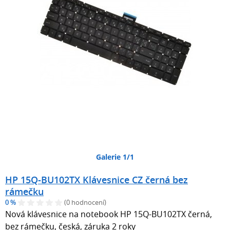
Galerie 1/1
HP 15Q-BU102TX Klávesnice CZ černá bez
rámečku
0 %
(0 hodnocení)
Nová klávesnice na notebook HP 15Q-BU102TX černá,
bez rámečku, česká, záruka 2 roky