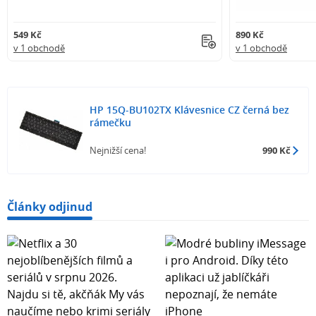
549 Kč
890 Kč
v 1 obchodě
v 1 obchodě
HP 15Q-BU102TX Klávesnice CZ černá bez
rámečku
Nejnižší cena!
990 Kč
Články odjinud