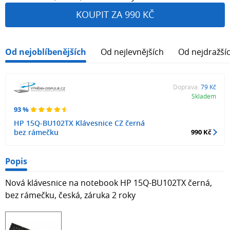
KOUPIT ZA 990 KČ
Od nejoblíbenějších
Od nejlevnějších
Od nejdražší
Doprava:
79 Kč
Skladem
93 %
HP 15Q-BU102TX Klávesnice CZ černá
bez rámečku
990 Kč
Popis
Nová klávesnice na notebook HP 15Q-BU102TX černá,
bez rámečku, česká, záruka 2 roky