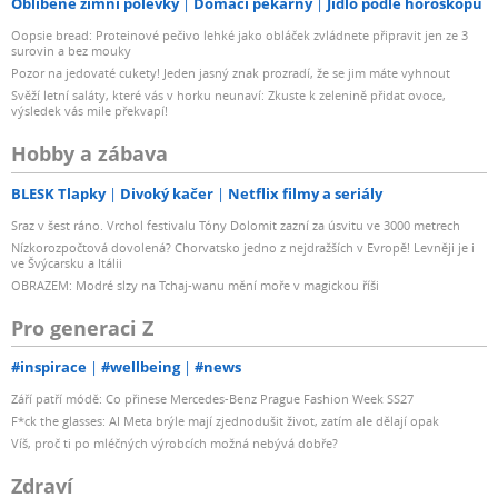
Oblíbené zimní polévky
Domácí pekárny
Jídlo podle horoskopu
Oopsie bread: Proteinové pečivo lehké jako obláček zvládnete připravit jen ze 3
surovin a bez mouky
Pozor na jedovaté cukety! Jeden jasný znak prozradí, že se jim máte vyhnout
Svěží letní saláty, které vás v horku neunaví: Zkuste k zelenině přidat ovoce,
výsledek vás mile překvapí!
Hobby a zábava
BLESK Tlapky
Divoký kačer
Netflix filmy a seriály
Sraz v šest ráno. Vrchol festivalu Tóny Dolomit zazní za úsvitu ve 3000 metrech
Nízkorozpočtová dovolená? Chorvatsko jedno z nejdražších v Evropě! Levněji je i
ve Švýcarsku a Itálii
OBRAZEM: Modré slzy na Tchaj-wanu mění moře v magickou říši
Pro generaci Z
#inspirace
#wellbeing
#news
Září patří módě: Co přinese Mercedes-Benz Prague Fashion Week SS27
F*ck the glasses: AI Meta brýle mají zjednodušit život, zatím ale dělají opak
Víš, proč ti po mléčných výrobcích možná nebývá dobře?
Zdraví