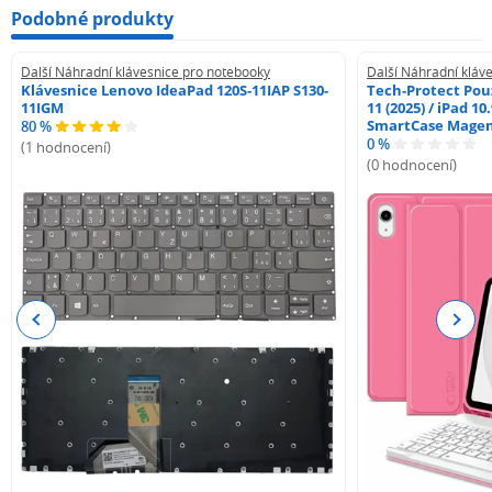
Podobné produkty
Další Náhradní klávesnice pro notebooky
Další Náhradní kláv
Klávesnice Lenovo IdeaPad 120S-11IAP S130-
Tech-Protect Pouz
11IGM
11 (2025) / iPad 10
SmartCase Mage
80 %
0 %
(1 hodnocení)
(0 hodnocení)
Previous
Next