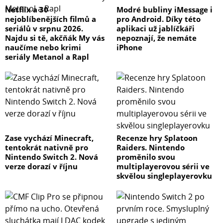
Netflix a 30
Modré bubliny iMessage i
nejoblíbenějších filmů a
pro Android. Díky této
seriálů v srpnu 2026.
aplikaci už jablíčkáři
Najdu si tě, akčňák My vás
nepoznají, že nemáte
naučíme nebo krimi
iPhone
seriály Metanol a Rapl
Zase vychází Minecraft,
Recenze hry Splatoon
tentokrát nativně pro
Raiders. Nintendo
Nintendo Switch 2. Nová
proměnilo svou
verze dorazí v říjnu
multiplayerovou sérii ve
skvělou singleplayerovku