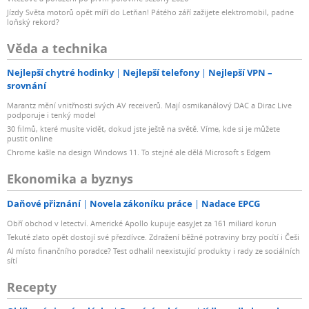
Jízdy Světa motorů opět míří do Letňan! Pátého září zažijete elektromobil, padne
loňský rekord?
Věda a technika
Nejlepší chytré hodinky
Nejlepší telefony
Nejlepší VPN –
srovnání
Marantz mění vnitřnosti svých AV receiverů. Mají osmikanálový DAC a Dirac Live
podporuje i tenký model
30 filmů, které musíte vidět, dokud jste ještě na světě. Víme, kde si je můžete
pustit online
Chrome kašle na design Windows 11. To stejné ale dělá Microsoft s Edgem
Ekonomika a byznys
Daňové přiznání
Novela zákoníku práce
Nadace EPCG
Obří obchod v letectví. Americké Apollo kupuje easyJet za 161 miliard korun
Tekuté zlato opět dostojí své přezdívce. Zdražení běžné potraviny brzy pocítí i Češi
AI místo finančního poradce? Test odhalil neexistující produkty i rady ze sociálních
sítí
Recepty