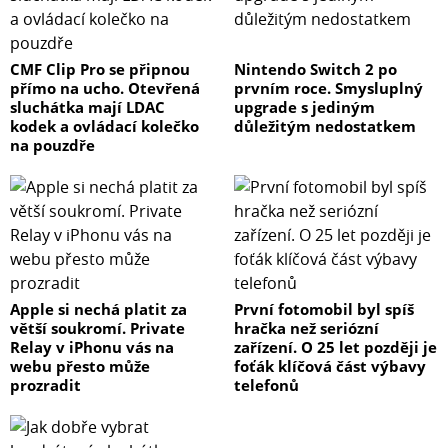
CMF Clip Pro se připnou
Nintendo Switch 2 po
přímo na ucho. Otevřená
prvním roce. Smysluplný
sluchátka mají LDAC
upgrade s jediným
kodek a ovládací kolečko
důležitým nedostatkem
na pouzdře
Apple si nechá platit za
První fotomobil byl spíš
větší soukromí. Private
hračka než seriózní
Relay v iPhonu vás na
zařízení. O 25 let později je
webu přesto může
foťák klíčová část výbavy
prozradit
telefonů