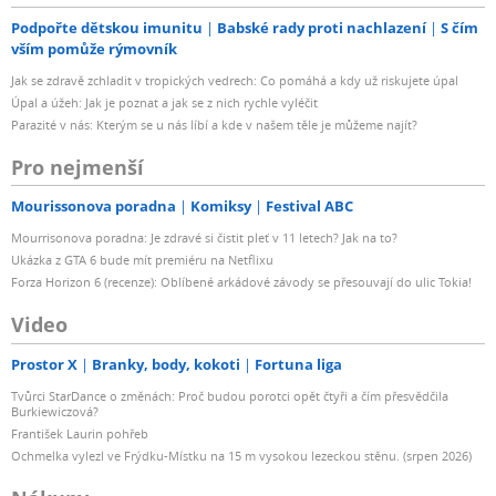
Podpořte dětskou imunitu
Babské rady proti nachlazení
S čím
vším pomůže rýmovník
Jak se zdravě zchladit v tropických vedrech: Co pomáhá a kdy už riskujete úpal
Úpal a úžeh: Jak je poznat a jak se z nich rychle vyléčit
Parazité v nás: Kterým se u nás líbí a kde v našem těle je můžeme najít?
Pro nejmenší
Mourissonova poradna
Komiksy
Festival ABC
Mourrisonova poradna: Je zdravé si čistit pleť v 11 letech? Jak na to?
Ukázka z GTA 6 bude mít premiéru na Netflixu
Forza Horizon 6 (recenze): Oblíbené arkádové závody se přesouvají do ulic Tokia!
Video
Prostor X
Branky, body, kokoti
Fortuna liga
Tvůrci StarDance o změnách: Proč budou porotci opět čtyři a čím přesvědčila
Burkiewiczová?
František Laurin pohřeb
Ochmelka vylezl ve Frýdku-Místku na 15 m vysokou lezeckou stěnu. (srpen 2026)