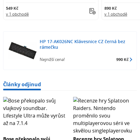
549 Kč
890 Kč
v 1 obchodě
v 1 obchodě
HP 17-AK026NC Klávesnice CZ černá bez
rámečku
Nejnižší cena!
990 Kč
Články odjinud
Bose překopalo svůj
Recenze hry Splatoon