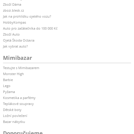
Zboží Dáma
zbozi.blesk.cz
Jak na prohlídku ojetého vozu?
HobbyKompas
Auto pro začátečníka do 100 000 Kč
Zboží Auto
Ojetá Škoda Octavia
Jak vybrat auto?
Mimibazar
Testujte s Mimibazarem
Monster High
Barbie
Lego
Pyžama
Kosmetika a parfémy
Teplákové soupravy
Dětské boty
Ložní povlečení
Bazar nábytku
Doporučujeme