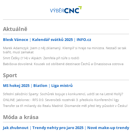
VÝBĚR
Aktuálně
Blesk Vánoce
Kalendář svátků 2025
INFO.cz
Marek Adamczyk: Jsem z něj zklamaný. Klempíř si hraje na ministra. Nestačí se tak
tvářit, musí zamakat
Smrt Češky (†14) v Alpách: Zemřela při túře s rodiči
Babišova dovolená: Kousek od oblíbené destinace Čechů a Onassisova ostrova
Sport
MS hokej 2025
Biatlon
Liga mistrů
Střední záložníci Sparty: Sochůrek bojuje s konkurencí, udrží se na Letné Hollý?
ONLINE: Jablonec - RFS 0:0. Severočeši rozehráli 3. předkolo Konferenční ligy
Transfer za tři miliardy do Realu Madrid: Diomande měl před lety působit v Česku!
Móda a krása
Jak zhubnout
Trendy nehty pro jaro 2025
Nové make-up trendy