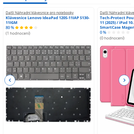
Další Náhradní klávesnice pro notebooky
Další Náhradní kláv
Klávesnice Lenovo IdeaPad 120S-11IAP S130-
Tech-Protect Pouz
11IGM
11 (2025) / iPad 10
SmartCase Mage
80 %
0 %
(1 hodnocení)
(0 hodnocení)
Previous
Next