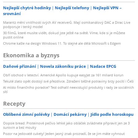
Nejlepší chytré hodinky
Nejlepší telefony
Nejlepší VPN –
srovnání
Marantz mění vnitřnosti svých AV receiverů. Mají osmikanálový DAC a Dirac Live
podporuje i tenký model
30 filmů, které musíte vidět, dokud jste ještě na světě. Víme, kde si je můžete
pustit online
Chrome kašle na design Windows 11. To stejné ale dělá Microsoft s Edgem
Ekonomika a byznys
Daňové přiznání
Novela zákoníku práce
Nadace EPCG
Obří obchod v letectví. Americké Apollo kupuje easyJet za 161 miliard korun
Tekuté zlato opět dostojí své přezdívce. Zdražení běžné potraviny brzy pocítí i Češi
AI místo finančního poradce? Test odhalil neexistující produkty i rady ze sociálních
sítí
Recepty
Oblíbené zimní polévky
Domácí pekárny
Jídlo podle horoskopu
Oopsie bread: Proteinové pečivo lehké jako obláček zvládnete připravit jen ze 3
surovin a bez mouky
Pozor na jedovaté cukety! Jeden jasný znak prozradí, že se jim máte vyhnout