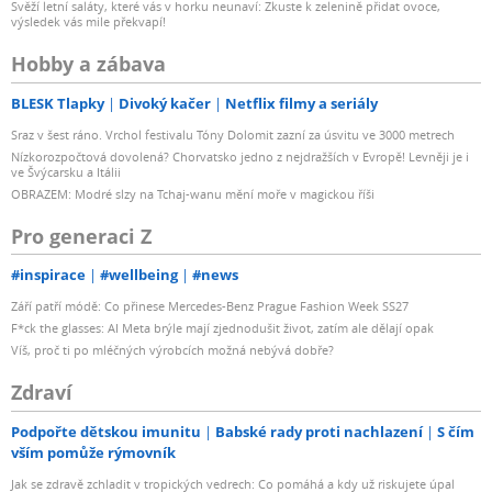
Svěží letní saláty, které vás v horku neunaví: Zkuste k zelenině přidat ovoce,
výsledek vás mile překvapí!
Hobby a zábava
BLESK Tlapky
Divoký kačer
Netflix filmy a seriály
Sraz v šest ráno. Vrchol festivalu Tóny Dolomit zazní za úsvitu ve 3000 metrech
Nízkorozpočtová dovolená? Chorvatsko jedno z nejdražších v Evropě! Levněji je i
ve Švýcarsku a Itálii
OBRAZEM: Modré slzy na Tchaj-wanu mění moře v magickou říši
Pro generaci Z
#inspirace
#wellbeing
#news
Září patří módě: Co přinese Mercedes-Benz Prague Fashion Week SS27
F*ck the glasses: AI Meta brýle mají zjednodušit život, zatím ale dělají opak
Víš, proč ti po mléčných výrobcích možná nebývá dobře?
Zdraví
Podpořte dětskou imunitu
Babské rady proti nachlazení
S čím
vším pomůže rýmovník
Jak se zdravě zchladit v tropických vedrech: Co pomáhá a kdy už riskujete úpal