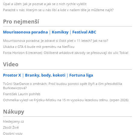
Úpal a úžeh: Jak je poznat a jak se z nich rychle vyléčit
Parazité v nás: Kterým se u nás líbí a kde v našem těle je můžeme najít?
Pro nejmenší
Mourissonova poradna
Komiksy
Festival ABC
Mourrisonova poradna: Je zdravé si čistit pleť v 11 letech? Jak na to?
Ukázka z GTA 6 bude mít premiéru na Netflixu
Forza Horizon 6 (recenze): Oblíbené arkádové závody se přesouvají do ulic Tokia!
Video
Prostor X
Branky, body, kokoti
Fortuna liga
Tvůrci StarDance o změnách: Proč budou porotci opět čtyři a čím přesvědčila
Burkiewiczová?
František Laurin pohřeb
Ochmelka vylezl ve Frýdku-Místku na 15 m vysokou lezeckou stěnu. (srpen 2026)
Nákupy
hledejceny.cz
Zboží Živě
Osobní vozy