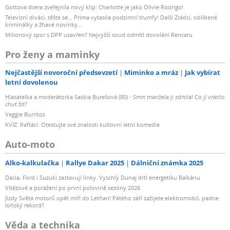
Gottova dcera zveřejnila nový klip: Charlotte je jako Olivie Rodrigo!
Televizní diváci, těšte se... Prima vytasila podzimní trumfy! Další Zrádci, oblíbené
kriminálky a žhavé novinky...
Milionový spor s DPP uzavřen? Nejvyšší soud odmítl dovolání Rencaru
Pro ženy a maminky
Nejčastější novoroční předsevzetí
Miminko a mráz
Jak vybírat
letní dovolenou
Hlasatelka a moderátorka Saskia Burešová (80) - Smrt manžela ji zdrtila! Co jí vrátilo
chuť žít?
Veggie Burritos
KVÍZ: Rafťáci. Otestujte své znalosti kultovní letní komedie
Auto-moto
Alko-kalkulačka
Rallye Dakar 2025
Dálniční známka 2025
Dacia, Ford i Suzuki zastavují linky. Vyschlý Dunaj drtí energetiku Balkánu
Vítězové a poražení po první polovině sezóny 2026
Jízdy Světa motorů opět míří do Letňan! Pátého září zažijete elektromobil, padne
loňský rekord?
Věda a technika