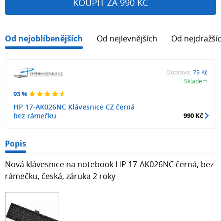
KOUPIT ZA 990 KČ
Od nejoblíbenějších
Od nejlevnějších
Od nejdražší
Doprava:
79 Kč
Skladem
93 %
HP 17-AK026NC Klávesnice CZ černá
bez rámečku
990 Kč
Popis
Nová klávesnice na notebook HP 17-AK026NC černá, bez
rámečku, česká, záruka 2 roky