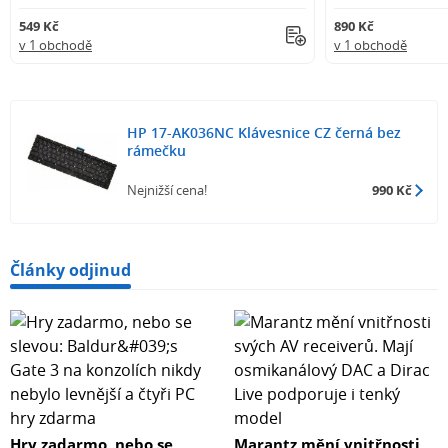
549 Kč
890 Kč
v 1 obchodě
v 1 obchodě
HP 17-AK036NC Klávesnice CZ černá bez
rámečku
Nejnižší cena!
990 Kč
Články odjinud
Hry zadarmo, nebo se
Marantz mění vnitřnosti