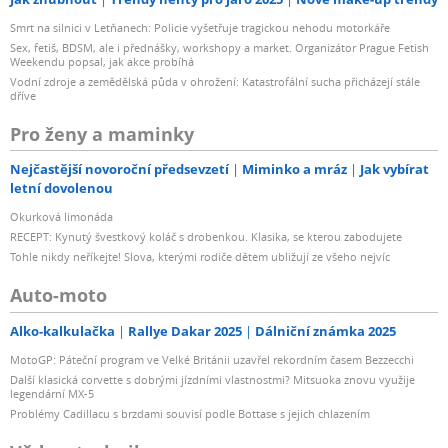
Smrt na silnici v Letňanech: Policie vyšetřuje tragickou nehodu motorkáře
Sex, fetiš, BDSM, ale i přednášky, workshopy a market. Organizátor Prague Fetish
Weekendu popsal, jak akce probíhá
Vodní zdroje a zemědělská půda v ohrožení: Katastrofální sucha přicházejí stále
dříve
Pro ženy a maminky
Nejčastější novoroční předsevzetí
Miminko a mráz
Jak vybírat
letní dovolenou
Okurková limonáda
RECEPT: Kynutý švestkový koláč s drobenkou. Klasika, se kterou zabodujete
Tohle nikdy neříkejte! Slova, kterými rodiče dětem ubližují ze všeho nejvíc
Auto-moto
Alko-kalkulačka
Rallye Dakar 2025
Dálniční známka 2025
MotoGP: Páteční program ve Velké Británii uzavřel rekordním časem Bezzecchi
Další klasická corvette s dobrými jízdními vlastnostmi? Mitsuoka znovu využije
legendární MX-5
Problémy Cadillacu s brzdami souvisí podle Bottase s jejich chlazením