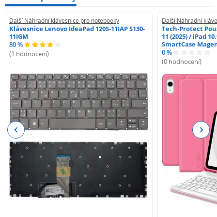
Další Náhradní klávesnice pro notebooky
Další Náhradní kláv
Klávesnice Lenovo IdeaPad 120S-11IAP S130-
Tech-Protect Pouz
11IGM
11 (2025) / iPad 10
SmartCase Mage
80 %
0 %
(1 hodnocení)
(0 hodnocení)
Previous
Next