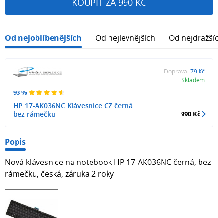
KOUPIT ZA 990 KČ
Od nejoblíbenějších
Od nejlevnějších
Od nejdražší
Doprava:
79 Kč
Skladem
93 %
HP 17-AK036NC Klávesnice CZ černá
bez rámečku
990 Kč
Popis
Nová klávesnice na notebook HP 17-AK036NC černá, bez
rámečku, česká, záruka 2 roky