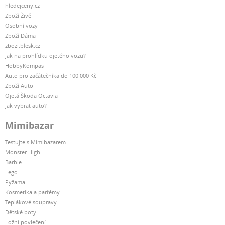
hledejceny.cz
Zboží Živě
Osobní vozy
Zboží Dáma
zbozi.blesk.cz
Jak na prohlídku ojetého vozu?
HobbyKompas
Auto pro začátečníka do 100 000 Kč
Zboží Auto
Ojetá Škoda Octavia
Jak vybrat auto?
Mimibazar
Testujte s Mimibazarem
Monster High
Barbie
Lego
Pyžama
Kosmetika a parfémy
Teplákové soupravy
Dětské boty
Ložní povlečení