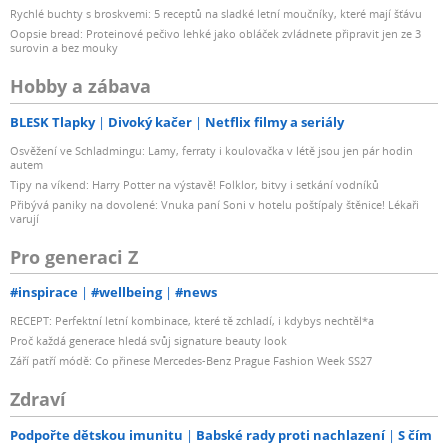
Rychlé buchty s broskvemi: 5 receptů na sladké letní moučníky, které mají šťávu
Oopsie bread: Proteinové pečivo lehké jako obláček zvládnete připravit jen ze 3
surovin a bez mouky
Hobby a zábava
BLESK Tlapky
Divoký kačer
Netflix filmy a seriály
Osvěžení ve Schladmingu: Lamy, ferraty i koulovačka v létě jsou jen pár hodin
autem
Tipy na víkend: Harry Potter na výstavě! Folklor, bitvy i setkání vodníků
Přibývá paniky na dovolené: Vnuka paní Soni v hotelu poštípaly štěnice! Lékaři
varují
Pro generaci Z
#inspirace
#wellbeing
#news
RECEPT: Perfektní letní kombinace, které tě zchladí, i kdybys nechtěl*a
Proč každá generace hledá svůj signature beauty look
Září patří módě: Co přinese Mercedes-Benz Prague Fashion Week SS27
Zdraví
Podpořte dětskou imunitu
Babské rady proti nachlazení
S čím