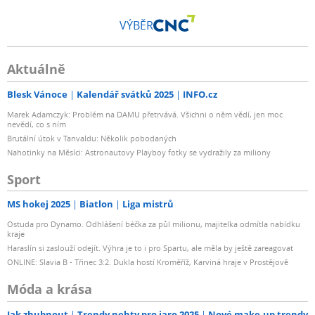
VÝBĚR
Aktuálně
Blesk Vánoce
Kalendář svátků 2025
INFO.cz
Marek Adamczyk: Problém na DAMU přetrvává. Všichni o něm vědí, jen moc
nevědí, co s ním
Brutální útok v Tanvaldu: Několik pobodaných
Nahotinky na Měsíci: Astronautovy Playboy fotky se vydražily za miliony
Sport
MS hokej 2025
Biatlon
Liga mistrů
Ostuda pro Dynamo. Odhlášení béčka za půl milionu, majitelka odmítla nabídku
kraje
Haraslín si zaslouží odejít. Výhra je to i pro Spartu, ale měla by ještě zareagovat
ONLINE: Slavia B - Třinec 3:2. Dukla hostí Kroměříž, Karviná hraje v Prostějově
Móda a krása
Jak zhubnout
Trendy nehty pro jaro 2025
Nové make-up trendy