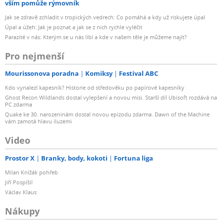
vším pomůže rýmovník
Jak se zdravě zchladit v tropických vedrech: Co pomáhá a kdy už riskujete úpal
Úpal a úžeh: Jak je poznat a jak se z nich rychle vyléčit
Parazité v nás: Kterým se u nás líbí a kde v našem těle je můžeme najít?
Pro nejmenší
Mourissonova poradna
Komiksy
Festival ABC
Kdo vynalezl kapesník? Historie od středověku po papírové kapesníky
Ghost Recon Wildlands dostal vylepšení a novou misi. Starší díl Ubisoft rozdává na
PC zdarma
Quake ke 30. narozeninám dostal novou epizodu zdarma. Dawn of the Machine
vám zamotá hlavu iluzemi
Video
Prostor X
Branky, body, kokoti
Fortuna liga
Milan Knížák pohřeb
Jiří Pospíšil
Václav Klaus
Nákupy