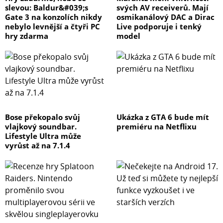
slevou: Baldur&#039;s
svých AV receiverů. Mají
Gate 3 na konzolích nikdy
osmikanálový DAC a Dirac
nebylo levnější a čtyři PC
Live podporuje i tenký
hry zdarma
model
Bose překopalo svůj
Ukázka z GTA 6 bude mít
vlajkový soundbar.
premiéru na Netflixu
Lifestyle Ultra může
vyrůst až na 7.1.4