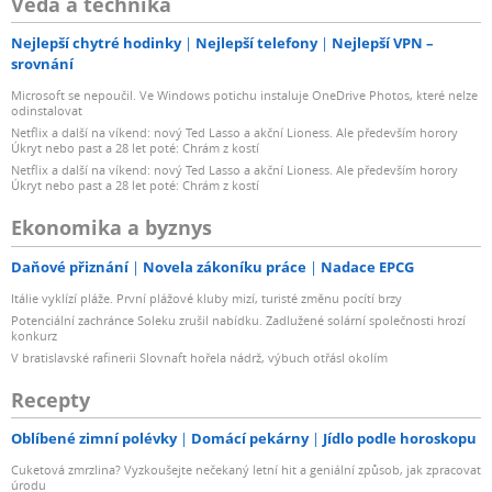
Věda a technika
Nejlepší chytré hodinky
Nejlepší telefony
Nejlepší VPN –
srovnání
Microsoft se nepoučil. Ve Windows potichu instaluje OneDrive Photos, které nelze
odinstalovat
Netflix a další na víkend: nový Ted Lasso a akční Lioness. Ale především horory
Úkryt nebo past a 28 let poté: Chrám z kostí
Netflix a další na víkend: nový Ted Lasso a akční Lioness. Ale především horory
Úkryt nebo past a 28 let poté: Chrám z kostí
Ekonomika a byznys
Daňové přiznání
Novela zákoníku práce
Nadace EPCG
Itálie vyklízí pláže. První plážové kluby mizí, turisté změnu pocítí brzy
Potenciální zachránce Soleku zrušil nabídku. Zadlužené solární společnosti hrozí
konkurz
V bratislavské rafinerii Slovnaft hořela nádrž, výbuch otřásl okolím
Recepty
Oblíbené zimní polévky
Domácí pekárny
Jídlo podle horoskopu
Cuketová zmrzlina? Vyzkoušejte nečekaný letní hit a geniální způsob, jak zpracovat
úrodu