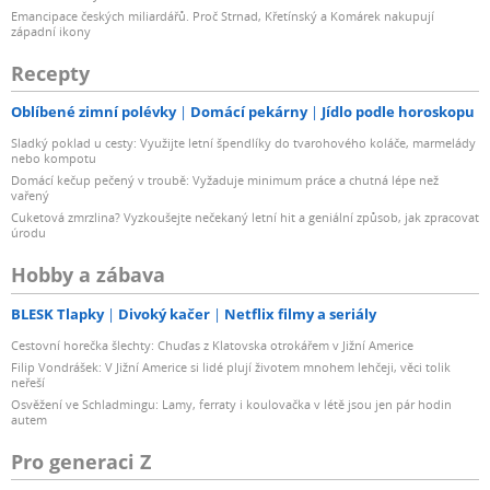
Emancipace českých miliardářů. Proč Strnad, Křetínský a Komárek nakupují
západní ikony
Recepty
Oblíbené zimní polévky
Domácí pekárny
Jídlo podle horoskopu
Sladký poklad u cesty: Využijte letní špendlíky do tvarohového koláče, marmelády
nebo kompotu
Domácí kečup pečený v troubě: Vyžaduje minimum práce a chutná lépe než
vařený
Cuketová zmrzlina? Vyzkoušejte nečekaný letní hit a geniální způsob, jak zpracovat
úrodu
Hobby a zábava
BLESK Tlapky
Divoký kačer
Netflix filmy a seriály
Cestovní horečka šlechty: Chuďas z Klatovska otrokářem v Jižní Americe
Filip Vondrášek: V Jižní Americe si lidé plují životem mnohem lehčeji, věci tolik
neřeší
Osvěžení ve Schladmingu: Lamy, ferraty i koulovačka v létě jsou jen pár hodin
autem
Pro generaci Z