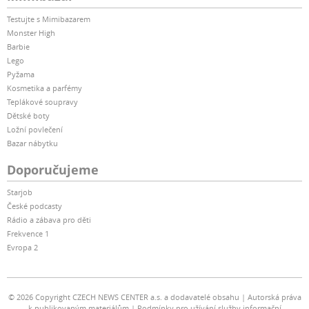
Testujte s Mimibazarem
Monster High
Barbie
Lego
Pyžama
Kosmetika a parfémy
Teplákové soupravy
Dětské boty
Ložní povlečení
Bazar nábytku
Doporučujeme
Starjob
České podcasty
Rádio a zábava pro děti
Frekvence 1
Evropa 2
© 2026 Copyright CZECH NEWS CENTER a.s. a dodavatelé obsahu
Autorská práva
k publikovaným materiálům
Podmínky pro užívání služby informační