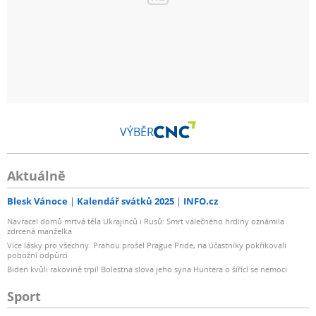
VÝBĚR
Aktuálně
Blesk Vánoce
Kalendář svátků 2025
INFO.cz
Navracel domů mrtvá těla Ukrajinců i Rusů: Smrt válečného hrdiny oznámila
zdrcená manželka
Více lásky pro všechny. Prahou prošel Prague Pride, na účastníky pokřikovali
pobožní odpůrci
Biden kvůli rakovině trpí! Bolestná slova jeho syna Huntera o šířící se nemoci
Sport