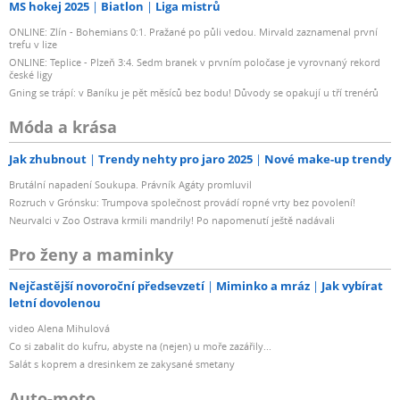
MS hokej 2025
Biatlon
Liga mistrů
ONLINE: Zlín - Bohemians 0:1. Pražané po půli vedou. Mirvald zaznamenal první
trefu v lize
ONLINE: Teplice - Plzeň 3:4. Sedm branek v prvním poločase je vyrovnaný rekord
české ligy
Gning se trápí: v Baníku je pět měsíců bez bodu! Důvody se opakují u tří trenérů
Móda a krása
Jak zhubnout
Trendy nehty pro jaro 2025
Nové make-up trendy
Brutální napadení Soukupa. Právník Agáty promluvil
Rozruch v Grónsku: Trumpova společnost provádí ropné vrty bez povolení!
Neurvalci v Zoo Ostrava krmili mandrily! Po napomenutí ještě nadávali
Pro ženy a maminky
Nejčastější novoroční předsevzetí
Miminko a mráz
Jak vybírat
letní dovolenou
video Alena Mihulová
Co si zabalit do kufru, abyste na (nejen) u moře zazářily...
Salát s koprem a dresinkem ze zakysané smetany
Auto-moto