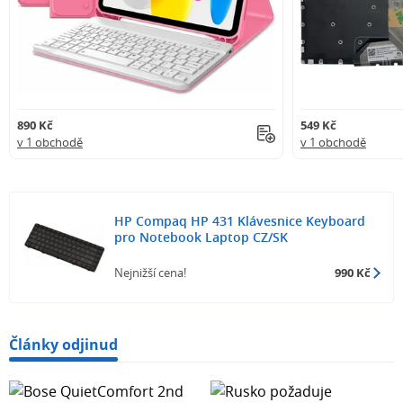
890 Kč
549 Kč
v 1 obchodě
v 1 obchodě
HP Compaq HP 431 Klávesnice Keyboard
pro Notebook Laptop CZ/SK
Nejnižší cena!
990 Kč
Články odjinud