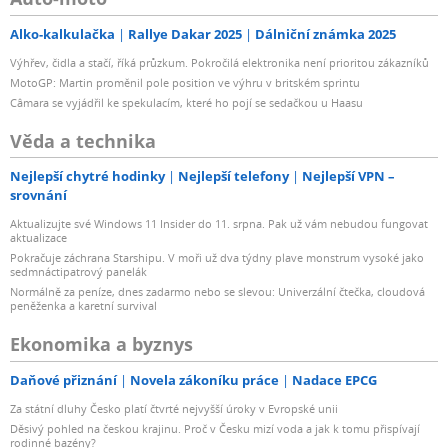
Alko-kalkulačka
Rallye Dakar 2025
Dálniční známka 2025
Výhřev, čidla a stačí, říká průzkum. Pokročilá elektronika není prioritou zákazníků
MotoGP: Martin proměnil pole position ve výhru v britském sprintu
Câmara se vyjádřil ke spekulacím, které ho pojí se sedačkou u Haasu
Věda a technika
Nejlepší chytré hodinky
Nejlepší telefony
Nejlepší VPN –
srovnání
Aktualizujte své Windows 11 Insider do 11. srpna. Pak už vám nebudou fungovat
aktualizace
Pokračuje záchrana Starshipu. V moři už dva týdny plave monstrum vysoké jako
sedmnáctipatrový panelák
Normálně za peníze, dnes zadarmo nebo se slevou: Univerzální čtečka, cloudová
peněženka a karetní survival
Ekonomika a byznys
Daňové přiznání
Novela zákoníku práce
Nadace EPCG
Za státní dluhy Česko platí čtvrté nejvyšší úroky v Evropské unii
Děsivý pohled na českou krajinu. Proč v Česku mizí voda a jak k tomu přispívají
rodinné bazény?