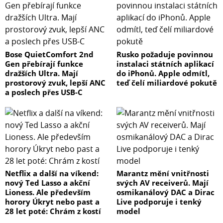
Bose QuietComfort 2nd
Rusko požaduje povinnou
Gen přebírají funkce
instalaci státních aplikací
dražších Ultra. Mají
do iPhonů. Apple odmítl,
prostorový zvuk, lepší ANC
teď čelí miliardové pokutě
a poslech přes USB-C
Netflix a další na víkend:
Marantz mění vnitřnosti
nový Ted Lasso a akční
svých AV receiverů. Mají
Lioness. Ale především
osmikanálový DAC a Dirac
horory Úkryt nebo past a
Live podporuje i tenký
28 let poté: Chrám z kostí
model