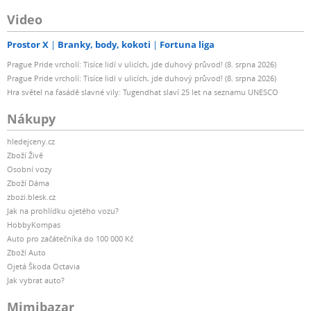
Video
Prostor X
Branky, body, kokoti
Fortuna liga
Prague Pride vrcholí: Tisíce lidí v ulicích, jde duhový průvod! (8. srpna 2026)
Prague Pride vrcholí: Tisíce lidí v ulicích, jde duhový průvod! (8. srpna 2026)
Hra světel na fasádě slavné vily: Tugendhat slaví 25 let na seznamu UNESCO
Nákupy
hledejceny.cz
Zboží Živě
Osobní vozy
Zboží Dáma
zbozi.blesk.cz
Jak na prohlídku ojetého vozu?
HobbyKompas
Auto pro začátečníka do 100 000 Kč
Zboží Auto
Ojetá Škoda Octavia
Jak vybrat auto?
Mimibazar