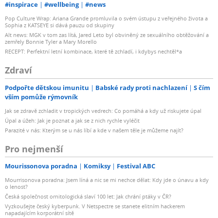
#inspirace
#wellbeing
#news
Pop Culture Wrap: Ariana Grande promluvila o svém ústupu z veřejného života a
Sophia z KATSEYE si dává pauzu od skupiny
Alt news: MGK v tom zas lítá, Jared Leto byl obviněný ze sexuálního obtěžování a
zemřely Bonnie Tyler a Mary Morello
RECEPT: Perfektní letní kombinace, které tě zchladí, i kdybys nechtěl*a
Zdraví
Podpořte dětskou imunitu
Babské rady proti nachlazení
S čím
vším pomůže rýmovník
Jak se zdravě zchladit v tropických vedrech: Co pomáhá a kdy už riskujete úpal
Úpal a úžeh: Jak je poznat a jak se z nich rychle vyléčit
Parazité v nás: Kterým se u nás líbí a kde v našem těle je můžeme najít?
Pro nejmenší
Mourissonova poradna
Komiksy
Festival ABC
Mourrisonova poradna: Jsem líná a nic se mi nechce dělat: Kdy jde o únavu a kdy
o lenost?
Česká společnost ornitologická slaví 100 let: Jak chrání ptáky v ČR?
Vyzkoušejte český kyberpunk. V Netspectre se stanete elitním hackerem
napadajícím korporátní sítě