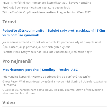
RECEPT: Perfektní letní kombinace, které tě zchladí, i kdybys nechtěl*a
Proč každá generace hledá svůj signature beauty look
Září patří módě: Co přinese Mercedes-Benz Prague Fashion Week SS27
Zdraví
Podpořte dětskou imunitu
Babské rady proti nachlazení
S čím
vším pomůže rýmovník
Jak se zdravě zchladit v tropických vedrech: Co pomáhá a kdy už riskujete úpal
Úpal a úžeh: Jak je poznat a jak se z nich rychle vyléčit
Parazité v nás: Kterým se u nás líbí a kde v našem těle je můžeme najít?
Pro nejmenší
Mourissonova poradna
Komiksy
Festival ABC
Kdo vynalezl kapesník? Historie od středověku po papírové kapesníky
Ghost Recon Wildlands dostal vylepšení a novou misi. Starší díl Ubisoft rozdává na
PC zdarma
Quake ke 30. narozeninám dostal novou epizodu zdarma. Dawn of the Machine
vám zamotá hlavu iluzemi
Video