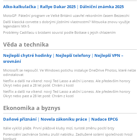
Alko-kalkulačka
Rallye Dakar 2025
Dálniční známka 2025
MotoGP: Páteční program ve Velké Británii uzavřel rekordním časem Bezzecchi
Další klasická corvette s dobrými jízdními vlastnostmi? Mitsuoka znovu využije
legendární MX-5
Problémy Cadillacu s brzdami souvisí podle Bottase s jejich chlazením
Věda a technika
Nejlepší chytré hodinky
Nejlepší telefony
Nejlepší VPN –
srovnání
Microsoft se nepoučil. Ve Windows potichu instaluje OneDrive Photos, které nelze
odinstalovat
Netflix a další na víkend: nový Ted Lasso a akční Lioness. Ale především horory
Úkryt nebo past a 28 let poté: Chrám z kostí
Netflix a další na víkend: nový Ted Lasso a akční Lioness. Ale především horory
Úkryt nebo past a 28 let poté: Chrám z kostí
Ekonomika a byznys
Daňové přiznání
Novela zákoníku práce
Nadace EPCG
Itálie vyklízí pláže. První plážové kluby mizí, turisté změnu pocítí brzy
Potenciální zachránce Soleku zrušil nabídku. Zadlužené solární společnosti hrozí
konkurz