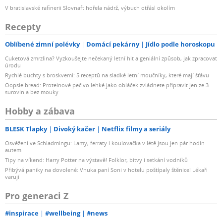
V bratislavské rafinerii Slovnaft hořela nádrž, výbuch otřásl okolím
Recepty
Oblíbené zimní polévky
Domácí pekárny
Jídlo podle horoskopu
Cuketová zmrzlina? Vyzkoušejte nečekaný letní hit a geniální způsob, jak zpracovat
úrodu
Rychlé buchty s broskvemi: 5 receptů na sladké letní moučníky, které mají šťávu
Oopsie bread: Proteinové pečivo lehké jako obláček zvládnete připravit jen ze 3
surovin a bez mouky
Hobby a zábava
BLESK Tlapky
Divoký kačer
Netflix filmy a seriály
Osvěžení ve Schladmingu: Lamy, ferraty i koulovačka v létě jsou jen pár hodin
autem
Tipy na víkend: Harry Potter na výstavě! Folklor, bitvy i setkání vodníků
Přibývá paniky na dovolené: Vnuka paní Soni v hotelu poštípaly štěnice! Lékaři
varují
Pro generaci Z
#inspirace
#wellbeing
#news