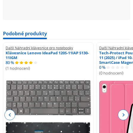
Podobné produkty
Další Náhradní klávesnice pro notebooky
Další Náhradní kláv
Klávesnice Lenovo IdeaPad 120S-11IAP S130-
Tech-Protect Pouz
11IGM
11 (2025) / iPad 10
SmartCase Mage
80 %
0 %
(1 hodnocení)
(0 hodnocení)
Previous
Next