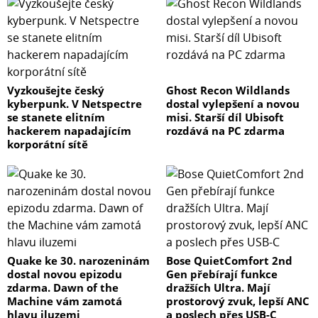
Vyzkoušejte český
Ghost Recon Wildlands
kyberpunk. V Netspectre
dostal vylepšení a novou
se stanete elitním
misi. Starší díl Ubisoft
hackerem napadajícím
rozdává na PC zdarma
korporátní sítě
Quake ke 30. narozeninám
Bose QuietComfort 2nd
dostal novou epizodu
Gen přebírají funkce
zdarma. Dawn of the
dražších Ultra. Mají
Machine vám zamotá
prostorový zvuk, lepší ANC
hlavu iluzemi
a poslech přes USB-C