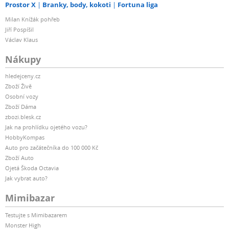
Prostor X
Branky, body, kokoti
Fortuna liga
Milan Knížák pohřeb
Jiří Pospíšil
Václav Klaus
Nákupy
hledejceny.cz
Zboží Živě
Osobní vozy
Zboží Dáma
zbozi.blesk.cz
Jak na prohlídku ojetého vozu?
HobbyKompas
Auto pro začátečníka do 100 000 Kč
Zboží Auto
Ojetá Škoda Octavia
Jak vybrat auto?
Mimibazar
Testujte s Mimibazarem
Monster High