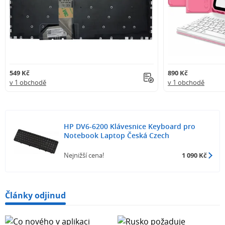
549 Kč
890 Kč
v 1 obchodě
v 1 obchodě
HP DV6-6200 Klávesnice Keyboard pro
Notebook Laptop Česká Czech
Nejnižší cena!
1 090 Kč
Články odjinud