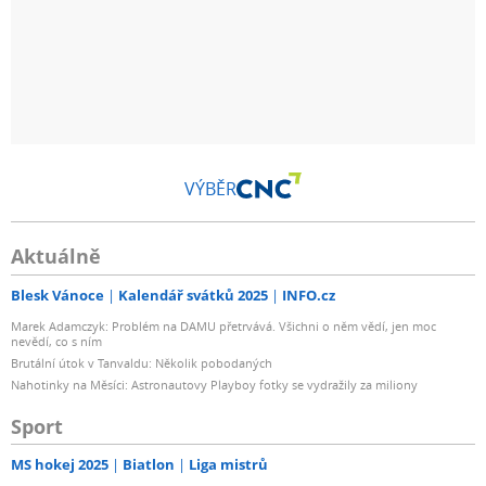
VÝBĚR
Aktuálně
Blesk Vánoce
Kalendář svátků 2025
INFO.cz
Marek Adamczyk: Problém na DAMU přetrvává. Všichni o něm vědí, jen moc
nevědí, co s ním
Brutální útok v Tanvaldu: Několik pobodaných
Nahotinky na Měsíci: Astronautovy Playboy fotky se vydražily za miliony
Sport
MS hokej 2025
Biatlon
Liga mistrů