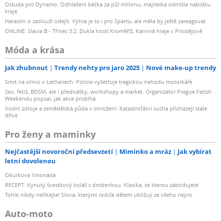
Ostuda pro Dynamo. Odhlášení béčka za půl milionu, majitelka odmítla nabídku
kraje
Haraslín si zaslouží odejít. Výhra je to i pro Spartu, ale měla by ještě zareagovat
ONLINE: Slavia B - Třinec 3:2. Dukla hostí Kroměříž, Karviná hraje v Prostějově
Móda a krása
Jak zhubnout
Trendy nehty pro jaro 2025
Nové make-up trendy
Smrt na silnici v Letňanech: Policie vyšetřuje tragickou nehodu motorkáře
Sex, fetiš, BDSM, ale i přednášky, workshopy a market. Organizátor Prague Fetish
Weekendu popsal, jak akce probíhá
Vodní zdroje a zemědělská půda v ohrožení: Katastrofální sucha přicházejí stále
dříve
Pro ženy a maminky
Nejčastější novoroční předsevzetí
Miminko a mráz
Jak vybírat
letní dovolenou
Okurková limonáda
RECEPT: Kynutý švestkový koláč s drobenkou. Klasika, se kterou zabodujete
Tohle nikdy neříkejte! Slova, kterými rodiče dětem ubližují ze všeho nejvíc
Auto-moto